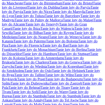
do Manchester
Tanie loty do Birmingham
Tanie loty do Bristol
Tanie
loty do Liverpool
Tanie loty do Dublina
Tanie loty do Paryża
Tanie
loty do Paryża
Tanie loty do Nicea
Tanie loty do Marsylia
Tanie loty
do Lyon
Tanie loty do Tuluza
Tanie loty do Barcelony
Tanie loty do
Madrytu
Tanie loty do Palmy de Mallorca
Tanie loty do Malagi
Tanie
loty do Alicante
Tanie loty do Teneryfy
Tanie loty do Gran
Canarii
Tanie loty do Ibiza
Tanie loty do Walencja
Tanie loty do
Sewilla
Tanie loty do Bilbao
Tanie loty do Rzymu
Tanie loty do
Mediolanu
Tanie loty do Neapol
Tanie loty do Wenecja
Tanie loty do
Katania
Tanie loty do Palermo
Tanie loty do Bolonia
Tanie loty do
Piza
Tanie loty do Florencja
Tanie loty do Bari
Tanie loty do
Frankfurtu
Tanie loty do Monachium
Tanie loty do Berlina
Tanie loty
do Düsseldorf
Tanie loty do Hamburg
Tanie loty do Stuttgart
Tanie
loty do Kolonia
Tanie loty do Amsterdamu
Tanie loty do
Bruksela
Tanie loty do Charleroi
Tanie loty do Genewa
Tanie loty do
Zurychu
Tanie loty do Wiednia
Tanie loty do Kopenhagi
Tanie loty
do Sztokholmu
Tanie loty do Oslo
Tanie loty do Helsinek
Tanie loty
do Ryga
Tanie loty do Tallinn
Tanie loty do Wilno
Tanie loty do
Reykjavik
Tanie loty do Pragi
Tanie loty do Budapesztu
Tanie loty do
Splitu
Tanie loty do Dubrownika
Tanie loty do Zagrzeb
Tanie loty do
Pula
Tanie loty do Belgrad
Tanie loty do Tirany
Tanie loty do
Tivatu
Tanie loty do Sofii
Tanie loty do Warny
Tanie loty do
Burgas
Tanie loty do Stambułu
Tanie loty do Stambułu
Tanie loty do
Ankara
Tanie loty do Antalyi
Tanie loty do Tel Awiw
Tanie loty do
Larnaki
Tanie loty do Malty
Tanie loty do Aten
Tanie loty do