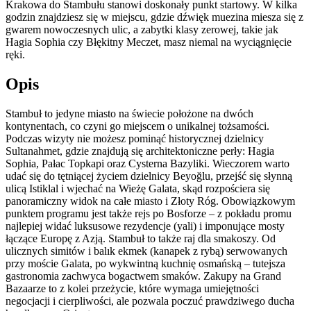
Krakowa do Stambułu stanowi doskonały punkt startowy. W kilka
godzin znajdziesz się w miejscu, gdzie dźwięk muezina miesza się z
gwarem nowoczesnych ulic, a zabytki klasy zerowej, takie jak
Hagia Sophia czy Błękitny Meczet, masz niemal na wyciągnięcie
ręki.
Opis
Stambuł to jedyne miasto na świecie położone na dwóch
kontynentach, co czyni go miejscem o unikalnej tożsamości.
Podczas wizyty nie możesz pominąć historycznej dzielnicy
Sultanahmet, gdzie znajdują się architektoniczne perły: Hagia
Sophia, Pałac Topkapi oraz Cysterna Bazyliki. Wieczorem warto
udać się do tętniącej życiem dzielnicy Beyoğlu, przejść się słynną
ulicą Istiklal i wjechać na Wieżę Galata, skąd rozpościera się
panoramiczny widok na całe miasto i Złoty Róg. Obowiązkowym
punktem programu jest także rejs po Bosforze – z pokładu promu
najlepiej widać luksusowe rezydencje (yali) i imponujące mosty
łączące Europę z Azją. Stambuł to także raj dla smakoszy. Od
ulicznych simitów i balık ekmek (kanapek z rybą) serwowanych
przy moście Galata, po wykwintną kuchnię osmańską – tutejsza
gastronomia zachwyca bogactwem smaków. Zakupy na Grand
Bazaarze to z kolei przeżycie, które wymaga umiejętności
negocjacji i cierpliwości, ale pozwala poczuć prawdziwego ducha