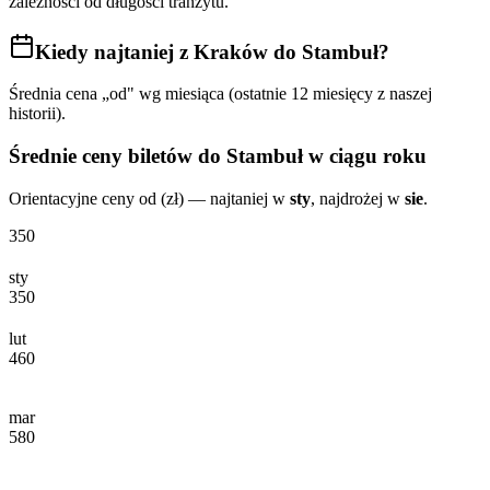
zależności od długości tranzytu.
Kiedy najtaniej
z Kraków do Stambuł
?
Średnia cena „od" wg miesiąca (ostatnie 12 miesięcy z naszej
historii).
Średnie ceny biletów
do Stambuł
w ciągu roku
Orientacyjne ceny od (zł) — najtaniej w
sty
, najdrożej w
sie
.
350
sty
350
lut
460
mar
580