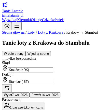
Tanie Latanie
tanielatanie.pl
Wyszukaj
Kierunki
Okazje
Gdziekolwiek
Strona główna
/
Loty
/
Loty z
Krakowa
/
Kraków → Stambuł
Tanie loty z Krakowa do Stambułu
W obie strony
W jedną stronę
Tylko bezpośrednie
Skąd
Dokąd
Wylot
7 wrz 2026
Powrót
14 wrz 2026
Pasażerowie
1
pasażer
Ekonomiczna