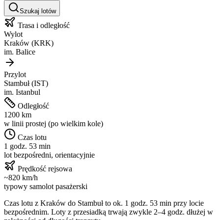
Szukaj lotów
Trasa i odległość
Wylot
Kraków
(
KRK
)
im.
Balice
Przylot
Stambuł
(
IST
)
im.
Istanbul
Odległość
1200
km
w linii prostej (po wielkim kole)
Czas lotu
1 godz. 53 min
lot bezpośredni, orientacyjnie
Prędkość rejsowa
~
820
km/h
typowy samolot pasażerski
Czas lotu z
Kraków
do
Stambuł
to ok.
1 godz. 53 min
przy locie
bezpośrednim. Loty z przesiadką trwają zwykle 2–4 godz. dłużej w