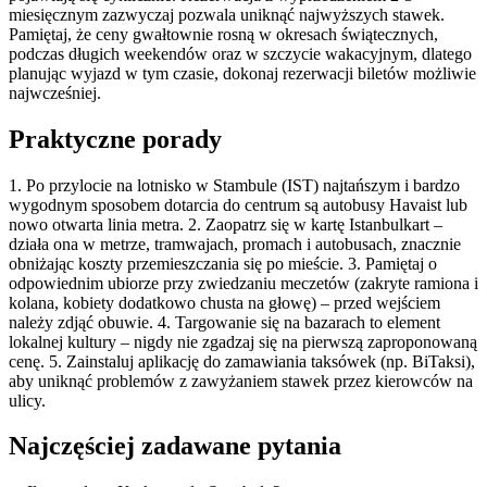
miesięcznym zazwyczaj pozwala uniknąć najwyższych stawek.
Pamiętaj, że ceny gwałtownie rosną w okresach świątecznych,
podczas długich weekendów oraz w szczycie wakacyjnym, dlatego
planując wyjazd w tym czasie, dokonaj rezerwacji biletów możliwie
najwcześniej.
Praktyczne porady
1. Po przylocie na lotnisko w Stambule (IST) najtańszym i bardzo
wygodnym sposobem dotarcia do centrum są autobusy Havaist lub
nowo otwarta linia metra. 2. Zaopatrz się w kartę Istanbulkart –
działa ona w metrze, tramwajach, promach i autobusach, znacznie
obniżając koszty przemieszczania się po mieście. 3. Pamiętaj o
odpowiednim ubiorze przy zwiedzaniu meczetów (zakryte ramiona i
kolana, kobiety dodatkowo chusta na głowę) – przed wejściem
należy zdjąć obuwie. 4. Targowanie się na bazarach to element
lokalnej kultury – nigdy nie zgadzaj się na pierwszą zaproponowaną
cenę. 5. Zainstaluj aplikację do zamawiania taksówek (np. BiTaksi),
aby uniknąć problemów z zawyżaniem stawek przez kierowców na
ulicy.
Najczęściej zadawane pytania