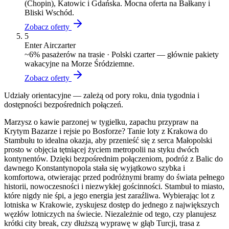
(Chopin), Katowic i Gdańska. Mocna oferta na Bałkany i
Bliski Wschód.
Zobacz oferty
5
Enter Air
czarter
~
6
% pasażerów na trasie ·
Polski czarter — głównie pakiety
wakacyjne na Morze Śródziemne.
Zobacz oferty
Udziały orientacyjne — zależą od pory roku, dnia tygodnia i
dostępności bezpośrednich połączeń.
Marzysz o kawie parzonej w tygielku, zapachu przypraw na
Krytym Bazarze i rejsie po Bosforze? Tanie loty z Krakowa do
Stambułu to idealna okazja, aby przenieść się z serca Małopolski
prosto w objęcia tętniącej życiem metropolii na styku dwóch
kontynentów. Dzięki bezpośrednim połączeniom, podróż z Balic do
dawnego Konstantynopola stała się wyjątkowo szybka i
komfortowa, otwierając przed podróżnymi bramy do świata pełnego
historii, nowoczesności i niezwykłej gościnności. Stambuł to miasto,
które nigdy nie śpi, a jego energia jest zaraźliwa. Wybierając lot z
lotniska w Krakowie, zyskujesz dostęp do jednego z największych
węzłów lotniczych na świecie. Niezależnie od tego, czy planujesz
krótki city break, czy dłuższą wyprawę w głąb Turcji, trasa z