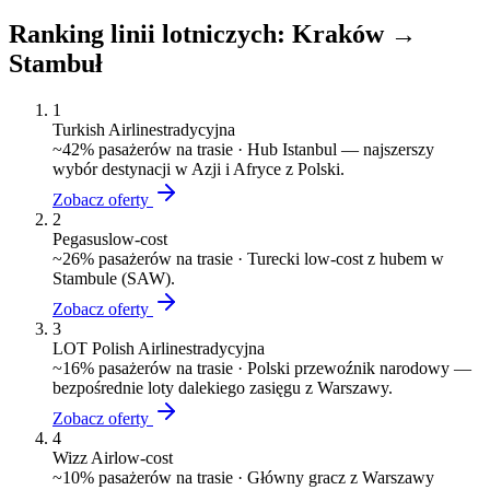
Ranking linii lotniczych:
Kraków
→
Stambuł
1
Turkish Airlines
tradycyjna
~
42
% pasażerów na trasie ·
Hub Istanbul — najszerszy
wybór destynacji w Azji i Afryce z Polski.
Zobacz oferty
2
Pegasus
low-cost
~
26
% pasażerów na trasie ·
Turecki low-cost z hubem w
Stambule (SAW).
Zobacz oferty
3
LOT Polish Airlines
tradycyjna
~
16
% pasażerów na trasie ·
Polski przewoźnik narodowy —
bezpośrednie loty dalekiego zasięgu z Warszawy.
Zobacz oferty
4
Wizz Air
low-cost
~
10
% pasażerów na trasie ·
Główny gracz z Warszawy