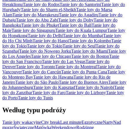
Heraklionu
Tanie loty do Rodos
Tanie loty do Santorini
Tanie loty do
Hurghady
Tanie loty do Sharm el-Sheikh
Tanie loty do Marsa
Alam
Tanie loty do Marrakeszu
Tanie loty do Agadiru
Tanie loty do
Dubaju
Tanie loty do Abu Zabi
Tanie loty do Dohy
Tanie loty do
Bangkoku
Tanie loty do Phuket
Tanie loty do Bali
Tanie loty do
Male
Tanie loty do Singapuru
Tanie loty do Kuala Lumpur
Tanie loty
do Hongkong
Tanie loty do Delhi
Tanie loty do Mumbaj
Tanie loty
do Ho Chi Minh
Tanie loty do Hanoi
Tanie loty do Kolombo
Tanie
loty do Tokio
Tanie loty do Tokio
Tanie loty do Seul
Tanie loty do
Szanghaj
Tanie loty do Nowego Jorku
Tanie loty do Miami
Tanie loty
do Los Angeles
Tanie loty do Chicago
Tanie loty do Boston
Tanie
loty do San Francisco
Tanie loty do Las Vegas
Tanie loty do
Denver
Tanie loty do Toronto
Tanie loty do Montreal
Tanie loty do
Vancouver
Tanie loty do Cancún
Tanie loty do Punta Cana
Tanie loty
do Montego Bay
Tanie loty do Hawana
Tanie loty do Rio de
Janeiro
Tanie loty do São Paulo
Tanie loty do Buenos Aires
Tanie loty
do Johannesburg
Tanie loty do Kapsztad
Tanie loty do Nairobi
Tanie
loty do Zanzibar
Tanie loty do Faro
Tanie loty do Lizbony
Tanie loty
do Porto
Tanie loty do Tunis
Według typu podróży
Tanie loty wakacyjne
City break
Last minute
Egzotyczne
Narty
Nad
morze
Świąteczne
Majówka
Weekendowe
Rodzinne