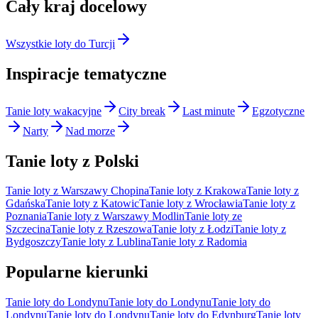
Cały kraj docelowy
Wszystkie loty do Turcji
Inspiracje tematyczne
Tanie loty wakacyjne
City break
Last minute
Egzotyczne
Narty
Nad morze
Tanie loty z Polski
Tanie loty z Warszawy Chopina
Tanie loty z Krakowa
Tanie loty z
Gdańska
Tanie loty z Katowic
Tanie loty z Wrocławia
Tanie loty z
Poznania
Tanie loty z Warszawy Modlin
Tanie loty ze
Szczecina
Tanie loty z Rzeszowa
Tanie loty z Łodzi
Tanie loty z
Bydgoszczy
Tanie loty z Lublina
Tanie loty z Radomia
Popularne kierunki
Tanie loty do Londynu
Tanie loty do Londynu
Tanie loty do
Londynu
Tanie loty do Londynu
Tanie loty do Edynburg
Tanie loty