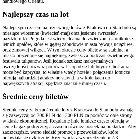
handlowego Orientu.
Najlepszy czas na lot
Najlepszym czasem na rezerwację lotów z Krakowa do Stambułu są
miesiące wiosenne (kwiecień-maj) oraz jesienne (wrzesień-
październik). Pogoda jest wtedy idealna do zwiedzania – unikniesz
letnich upałów, które w gęstej zabudowie miasta bywają uciążliwe,
oraz zimowej wilgoci. W tym okresie ceny biletów są stabilne, a
miasto prezentuje się najpiękniej, zwłaszcza podczas kwietniowego
festiwalu tulipanów. Jeśli jednak szukasz maksymalnych
oszczędności, rozważ podróż w listopadzie lub lutym. Choć aura
może być kapryśna, to właśnie wtedy hotele i połączenia lotnicze
oferują najbardziej atrakcyjne stawki, a w kolejkach do
największych atrakcji spędzisz znacznie mniej czasu.
Średnie ceny biletów
Średnie ceny za bezpośrednie loty z Krakowa do Stambułu wahają
się zazwyczaj od 700 PLN do 1300 PLN za podróż w obie strony
w klasie ekonomicznej. Regularne linie lotnicze często oferują w
cenie bagaż podręczny, a czasem również posiłek na pokładzie. Aby
zaoszczędzić, warto śledzić promocje przewoźników, które
pojawiają się cyklicznie. Rezerwacja z wyprzedzeniem 2-3