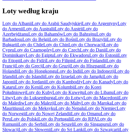
Loty według kraju
Loty do Albanii
Loty do Arabii Saudyjskiej
Loty do Argentyny
Loty
do Armenii
Loty do Australii
Loty do Austrii
Loty do
Azerbejdżanu
Loty do Bahamów
Loty do Bahrajnu
Loty do
Barbadosu
Loty do Belgii
Loty do Bośni
Loty do Brazylii
Loty do
Bułgarii
Loty do Chile
Loty do Chin
Loty do Chorwacji
Loty do
Cypru
Loty do Czarnogóry
Loty do Czech
Loty do Danii
Loty do
Dominikany
Loty do Egiptu
Loty do Ekwadoru
Loty do Estonii
Loty
do Etiopii
Loty do Fidżi
Loty do Filipin
Loty do Finlandii
Loty do
Francji
Loty do Grecji
Loty do Gruzji
Loty do Hiszpanii
Loty do
Holandii
Loty do Hongkongu
Loty do Indii
Loty do Indonezji
Loty do
Irlandii
Loty do Islandii
Loty do Izraela
Loty do Jamajki
Loty do
Japonii
Loty do Jordanii
Loty do Kambodży
Loty do Kanady
Loty do
Kataru
Loty do Kenii
Loty do Kolumbii
Loty do Korei
Południowej
Loty do Kuby
Loty do Kuwejtu
Loty do Libanu
Loty do
Litwy
Loty do Luksemburga
Loty do Łotwy
Loty do Macedonii
Loty
do Malediw
Loty do Malezji
Loty do Malty
Loty do Maroka
Loty do
Mauritiusu
Loty do Meksyku
Loty do Nepalu
Loty do Niemiec
Loty
do Norwegii
Loty do Nowej Zelandii
Loty do Omanu
Loty do
Peru
Loty do Polski
Loty do Portugalii
Loty do RPA
Loty do
Rumunii
Loty do Serbii
Loty do Seszeli
Loty do Singapuru
Loty do
Słowacji
Loty do Słowenii
Loty do Sri Lanki
Loty do Szwajcarii
Loty