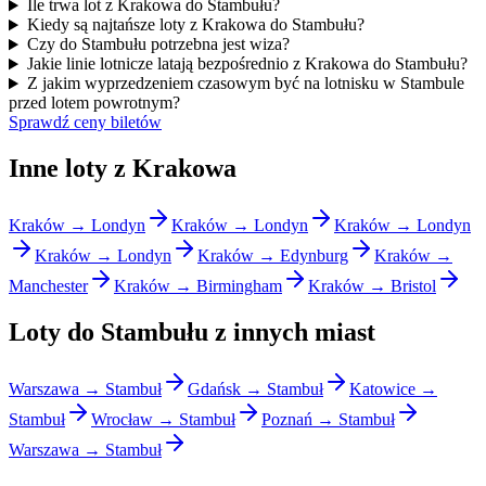
Ile trwa lot z Krakowa do Stambułu?
Kiedy są najtańsze loty z Krakowa do Stambułu?
Czy do Stambułu potrzebna jest wiza?
Jakie linie lotnicze latają bezpośrednio z Krakowa do Stambułu?
Z jakim wyprzedzeniem czasowym być na lotnisku w Stambule
przed lotem powrotnym?
Sprawdź ceny biletów
Inne loty z Krakowa
Kraków → Londyn
Kraków → Londyn
Kraków → Londyn
Kraków → Londyn
Kraków → Edynburg
Kraków →
Manchester
Kraków → Birmingham
Kraków → Bristol
Loty do Stambułu z innych miast
Warszawa → Stambuł
Gdańsk → Stambuł
Katowice →
Stambuł
Wrocław → Stambuł
Poznań → Stambuł
Warszawa → Stambuł