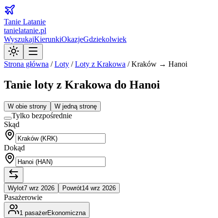
Tanie Latanie
tanielatanie.pl
Wyszukaj
Kierunki
Okazje
Gdziekolwiek
Strona główna
/
Loty
/
Loty z
Krakowa
/
Kraków → Hanoi
Tanie loty z Krakowa do Hanoi
W obie strony
W jedną stronę
Tylko bezpośrednie
Skąd
Dokąd
Wylot
7 wrz 2026
Powrót
14 wrz 2026
Pasażerowie
1
pasażer
Ekonomiczna