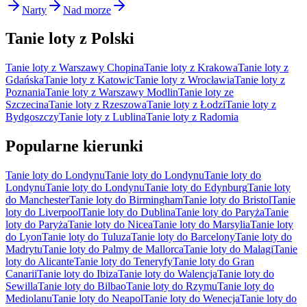
Narty
Nad morze
Tanie loty z Polski
Tanie loty z Warszawy Chopina
Tanie loty z Krakowa
Tanie loty z
Gdańska
Tanie loty z Katowic
Tanie loty z Wrocławia
Tanie loty z
Poznania
Tanie loty z Warszawy Modlin
Tanie loty ze
Szczecina
Tanie loty z Rzeszowa
Tanie loty z Łodzi
Tanie loty z
Bydgoszczy
Tanie loty z Lublina
Tanie loty z Radomia
Popularne kierunki
Tanie loty do Londynu
Tanie loty do Londynu
Tanie loty do
Londynu
Tanie loty do Londynu
Tanie loty do Edynburg
Tanie loty
do Manchester
Tanie loty do Birmingham
Tanie loty do Bristol
Tanie
loty do Liverpool
Tanie loty do Dublina
Tanie loty do Paryża
Tanie
loty do Paryża
Tanie loty do Nicea
Tanie loty do Marsylia
Tanie loty
do Lyon
Tanie loty do Tuluza
Tanie loty do Barcelony
Tanie loty do
Madrytu
Tanie loty do Palmy de Mallorca
Tanie loty do Malagi
Tanie
loty do Alicante
Tanie loty do Teneryfy
Tanie loty do Gran
Canarii
Tanie loty do Ibiza
Tanie loty do Walencja
Tanie loty do
Sewilla
Tanie loty do Bilbao
Tanie loty do Rzymu
Tanie loty do
Mediolanu
Tanie loty do Neapol
Tanie loty do Wenecja
Tanie loty do