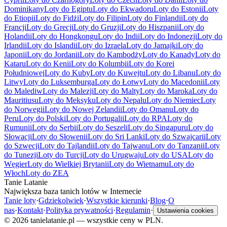
Dominikany
Loty do Egiptu
Loty do Ekwadoru
Loty do Estonii
Loty
do Etiopii
Loty do Fidżi
Loty do Filipin
Loty do Finlandii
Loty do
Francji
Loty do Grecji
Loty do Gruzji
Loty do Hiszpanii
Loty do
Holandii
Loty do Hongkongu
Loty do Indii
Loty do Indonezji
Loty do
Irlandii
Loty do Islandii
Loty do Izraela
Loty do Jamajki
Loty do
Japonii
Loty do Jordanii
Loty do Kambodży
Loty do Kanady
Loty do
Kataru
Loty do Kenii
Loty do Kolumbii
Loty do Korei
Południowej
Loty do Kuby
Loty do Kuwejtu
Loty do Libanu
Loty do
Litwy
Loty do Luksemburga
Loty do Łotwy
Loty do Macedonii
Loty
do Malediw
Loty do Malezji
Loty do Malty
Loty do Maroka
Loty do
Mauritiusu
Loty do Meksyku
Loty do Nepalu
Loty do Niemiec
Loty
do Norwegii
Loty do Nowej Zelandii
Loty do Omanu
Loty do
Peru
Loty do Polski
Loty do Portugalii
Loty do RPA
Loty do
Rumunii
Loty do Serbii
Loty do Seszeli
Loty do Singapuru
Loty do
Słowacji
Loty do Słowenii
Loty do Sri Lanki
Loty do Szwajcarii
Loty
do Szwecji
Loty do Tajlandii
Loty do Tajwanu
Loty do Tanzanii
Loty
do Tunezji
Loty do Turcji
Loty do Urugwaju
Loty do USA
Loty do
Węgier
Loty do Wielkiej Brytanii
Loty do Wietnamu
Loty do
Włoch
Loty do ZEA
Tanie Latanie
Największa baza tanich lotów w Internecie
Tanie loty
·
Gdziekolwiek
·
Wszystkie kierunki
·
Blog
·
O
nas
·
Kontakt
·
Polityka prywatności
·
Regulamin
·
Ustawienia cookies
©
2026
tanielatanie.pl — wszystkie ceny w PLN.