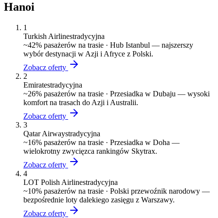
Hanoi
1
Turkish Airlines
tradycyjna
~
42
% pasażerów na trasie ·
Hub Istanbul — najszerszy
wybór destynacji w Azji i Afryce z Polski.
Zobacz oferty
2
Emirates
tradycyjna
~
26
% pasażerów na trasie ·
Przesiadka w Dubaju — wysoki
komfort na trasach do Azji i Australii.
Zobacz oferty
3
Qatar Airways
tradycyjna
~
16
% pasażerów na trasie ·
Przesiadka w Doha —
wielokrotny zwycięzca rankingów Skytrax.
Zobacz oferty
4
LOT Polish Airlines
tradycyjna
~
10
% pasażerów na trasie ·
Polski przewoźnik narodowy —
bezpośrednie loty dalekiego zasięgu z Warszawy.
Zobacz oferty