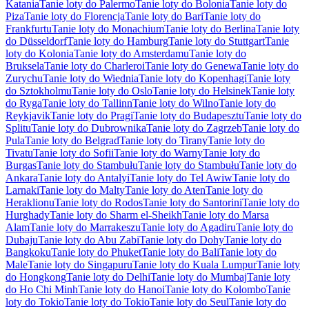
Katania
Tanie loty do Palermo
Tanie loty do Bolonia
Tanie loty do
Piza
Tanie loty do Florencja
Tanie loty do Bari
Tanie loty do
Frankfurtu
Tanie loty do Monachium
Tanie loty do Berlina
Tanie loty
do Düsseldorf
Tanie loty do Hamburg
Tanie loty do Stuttgart
Tanie
loty do Kolonia
Tanie loty do Amsterdamu
Tanie loty do
Bruksela
Tanie loty do Charleroi
Tanie loty do Genewa
Tanie loty do
Zurychu
Tanie loty do Wiednia
Tanie loty do Kopenhagi
Tanie loty
do Sztokholmu
Tanie loty do Oslo
Tanie loty do Helsinek
Tanie loty
do Ryga
Tanie loty do Tallinn
Tanie loty do Wilno
Tanie loty do
Reykjavik
Tanie loty do Pragi
Tanie loty do Budapesztu
Tanie loty do
Splitu
Tanie loty do Dubrownika
Tanie loty do Zagrzeb
Tanie loty do
Pula
Tanie loty do Belgrad
Tanie loty do Tirany
Tanie loty do
Tivatu
Tanie loty do Sofii
Tanie loty do Warny
Tanie loty do
Burgas
Tanie loty do Stambułu
Tanie loty do Stambułu
Tanie loty do
Ankara
Tanie loty do Antalyi
Tanie loty do Tel Awiw
Tanie loty do
Larnaki
Tanie loty do Malty
Tanie loty do Aten
Tanie loty do
Heraklionu
Tanie loty do Rodos
Tanie loty do Santorini
Tanie loty do
Hurghady
Tanie loty do Sharm el-Sheikh
Tanie loty do Marsa
Alam
Tanie loty do Marrakeszu
Tanie loty do Agadiru
Tanie loty do
Dubaju
Tanie loty do Abu Zabi
Tanie loty do Dohy
Tanie loty do
Bangkoku
Tanie loty do Phuket
Tanie loty do Bali
Tanie loty do
Male
Tanie loty do Singapuru
Tanie loty do Kuala Lumpur
Tanie loty
do Hongkong
Tanie loty do Delhi
Tanie loty do Mumbaj
Tanie loty
do Ho Chi Minh
Tanie loty do Hanoi
Tanie loty do Kolombo
Tanie
loty do Tokio
Tanie loty do Tokio
Tanie loty do Seul
Tanie loty do