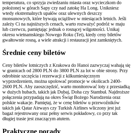
temperatura, co sprzyja zwiedzaniu miasta oraz wycieczkom do
położonej w górach Sapy czy nad zatokę Ha Long. Unikniesz
wtedy ekstremalnych upałów oraz ulewnych deszczy
monsunowych, które bywają uciążliwe w miesiącach letnich. Jeśli
zależy Ci na najniższych cenach, warto rozważyć podróż w maju
lub czerwcu, pamiętając jednak o rosnącej wilgotności. Unikaj
okresu wietnamskiego Nowego Roku (Tet), kiedy ceny biletów
gwałtownie rosną, a wiele atrakcji i restauracji jest zamkniętych.
Średnie ceny biletów
Ceny biletów lotniczych z Krakowa do Hanoi zazwyczaj wahają się
w granicach od 2800 PLN do 3800 PLN za lot w obie strony. Przy
odrobinie szczęścia i rezerwacji z kilkumiesięcznym
wyprzedzeniem, można upolować promocje w okolicach 2400-
2600 PLN. Aby zaoszczędzić, warto monitorować loty z przesiadką
w dużych hubach, takich jak Dubaj, Doha czy Stambuł. Najdroższe
połączenia przypadają na okres Świąt Bożego Narodzenia oraz
polskie wakacje. Pamiętaj, że w cenę biletów u przewoźników
takich jak Qatar Airways czy Turkish Airlines wliczony jest już
bagaż rejestrowany oraz pełny serwis pokładowy, co przy tak
długiej trasie jest znaczącym atutem.
Praktyczne porady