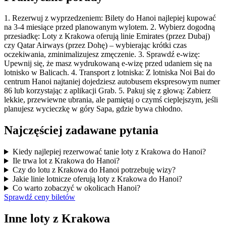
1. Rezerwuj z wyprzedzeniem: Bilety do Hanoi najlepiej kupować
na 3-4 miesiące przed planowanym wylotem. 2. Wybierz dogodną
przesiadkę: Loty z Krakowa oferują linie Emirates (przez Dubaj)
czy Qatar Airways (przez Dohę) – wybierając krótki czas
oczekiwania, zminimalizujesz zmęczenie. 3. Sprawdź e-wizę:
Upewnij się, że masz wydrukowaną e-wizę przed udaniem się na
lotnisko w Balicach. 4. Transport z lotniska: Z lotniska Noi Bai do
centrum Hanoi najtaniej dojedziesz autobusem ekspresowym numer
86 lub korzystając z aplikacji Grab. 5. Pakuj się z głową: Zabierz
lekkie, przewiewne ubrania, ale pamiętaj o czymś cieplejszym, jeśli
planujesz wycieczkę w góry Sapa, gdzie bywa chłodno.
Najczęściej zadawane pytania
Kiedy najlepiej rezerwować tanie loty z Krakowa do Hanoi?
Ile trwa lot z Krakowa do Hanoi?
Czy do lotu z Krakowa do Hanoi potrzebuję wizy?
Jakie linie lotnicze oferują loty z Krakowa do Hanoi?
Co warto zobaczyć w okolicach Hanoi?
Sprawdź ceny biletów
Inne loty z Krakowa