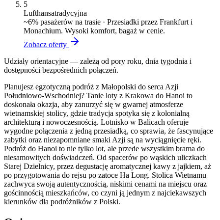
5
Lufthansa
tradycyjna
~
6
% pasażerów na trasie ·
Przesiadki przez Frankfurt i
Monachium. Wysoki komfort, bagaż w cenie.
Zobacz oferty
Udziały orientacyjne — zależą od pory roku, dnia tygodnia i
dostępności bezpośrednich połączeń.
Planujesz egzotyczną podróż z Małopolski do serca Azji
Południowo-Wschodniej? Tanie loty z Krakowa do Hanoi to
doskonała okazja, aby zanurzyć się w gwarnej atmosferze
wietnamskiej stolicy, gdzie tradycja spotyka się z kolonialną
architekturą i nowoczesnością. Lotnisko w Balicach oferuje
wygodne połączenia z jedną przesiadką, co sprawia, że fascynujące
zabytki oraz niezapomniane smaki Azji są na wyciągnięcie ręki.
Podróż do Hanoi to nie tylko lot, ale przede wszystkim brama do
niesamowitych doświadczeń. Od spacerów po wąskich uliczkach
Starej Dzielnicy, przez degustację aromatycznej kawy z jajkiem, aż
po przygotowania do rejsu po zatoce Ha Long. Stolica Wietnamu
zachwyca swoją autentycznością, niskimi cenami na miejscu oraz
gościnnością mieszkańców, co czyni ją jednym z najciekawszych
kierunków dla podróżników z Polski.