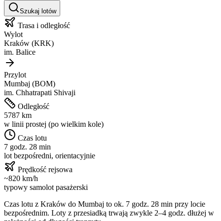
Szukaj lotów
Trasa i odległość
Wylot
Kraków
(
KRK
)
im.
Balice
Przylot
Mumbaj
(
BOM
)
im.
Chhatrapati Shivaji
Odległość
5787
km
w linii prostej (po wielkim kole)
Czas lotu
7 godz. 28 min
lot bezpośredni, orientacyjnie
Prędkość rejsowa
~
820
km/h
typowy samolot pasażerski
Czas lotu z
Kraków
do
Mumbaj
to ok.
7 godz. 28 min
przy locie
bezpośrednim. Loty z przesiadką trwają zwykle 2–4 godz. dłużej w