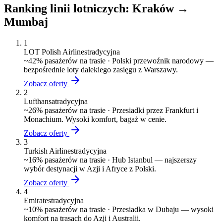
Ranking linii lotniczych:
Kraków
→
Mumbaj
1
LOT Polish Airlines
tradycyjna
~
42
% pasażerów na trasie ·
Polski przewoźnik narodowy —
bezpośrednie loty dalekiego zasięgu z Warszawy.
Zobacz oferty
2
Lufthansa
tradycyjna
~
26
% pasażerów na trasie ·
Przesiadki przez Frankfurt i
Monachium. Wysoki komfort, bagaż w cenie.
Zobacz oferty
3
Turkish Airlines
tradycyjna
~
16
% pasażerów na trasie ·
Hub Istanbul — najszerszy
wybór destynacji w Azji i Afryce z Polski.
Zobacz oferty
4
Emirates
tradycyjna
~
10
% pasażerów na trasie ·
Przesiadka w Dubaju — wysoki
komfort na trasach do Azji i Australii.