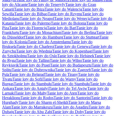
loty do Alicante
Tanie loty do Teneryfy
Tanie loty do Gran
Canarii
Tanie loty do Ibiza
Tanie loty do Walencja
Tanie loty do
Sewilla
Tanie loty do Bilbao
Tanie loty do Rzymu
Tanie loty do
Mediolanu
Tanie loty do Neapol
Tanie loty do Wenecja
Tanie loty do
Katania
Tanie loty do Palermo
Tanie loty do Bolonia
Tanie loty do
Piza
Tanie loty do Florencja
Tanie loty do Bari
Tanie loty do
Frankfurtu
Tanie loty do Monachium
Tanie loty do Berlina
Tanie loty
do Düsseldorf
Tanie loty do Hamburg
Tanie loty do Stuttgart
Tanie
loty do Kolonia
Tanie loty do Amsterdamu
Tanie loty do
Bruksela
Tanie loty do Charleroi
Tanie loty do Genewa
Tanie loty do
Zurychu
Tanie loty do Wiednia
Tanie loty do Kopenhagi
Tanie loty
do Sztokholmu
Tanie loty do Oslo
Tanie loty do Helsinek
Tanie loty
do Ryga
Tanie loty do Tallinn
Tanie loty do Wilno
Tanie loty do
Reykjavik
Tanie loty do Pragi
Tanie loty do Budapesztu
Tanie loty do
Splitu
Tanie loty do Dubrownika
Tanie loty do Zagrzeb
Tanie loty do
Pula
Tanie loty do Belgrad
Tanie loty do Tirany
Tanie loty do
Tivatu
Tanie loty do Sofii
Tanie loty do Warny
Tanie loty do
Burgas
Tanie loty do Stambułu
Tanie loty do Stambułu
Tanie loty do
Ankara
Tanie loty do Antalyi
Tanie loty do Tel Awiw
Tanie loty do
Larnaki
Tanie loty do Malty
Tanie loty do Aten
Tanie loty do
Heraklionu
Tanie loty do Rodos
Tanie loty do Santorini
Tanie loty do
Hurghady
Tanie loty do Sharm el-Sheikh
Tanie loty do Marsa
Alam
Tanie loty do Marrakeszu
Tanie loty do Agadiru
Tanie loty do
Dubaju
Tanie loty do Abu Zabi
Tanie loty do Dohy
Tanie loty do