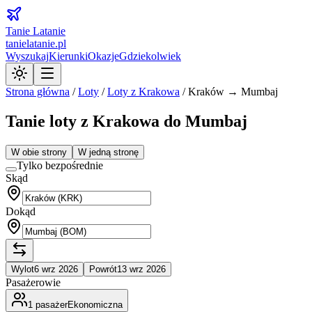
Tanie Latanie
tanielatanie.pl
Wyszukaj
Kierunki
Okazje
Gdziekolwiek
Strona główna
/
Loty
/
Loty z
Krakowa
/
Kraków → Mumbaj
Tanie loty z Krakowa do Mumbaj
W obie strony
W jedną stronę
Tylko bezpośrednie
Skąd
Dokąd
Wylot
6 wrz 2026
Powrót
13 wrz 2026
Pasażerowie
1
pasażer
Ekonomiczna