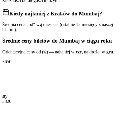
zależności od długości tranzytu.
Kiedy najtaniej
z Kraków do Mumbaj
?
Średnia cena „od" wg miesiąca (ostatnie 12 miesięcy z naszej
historii).
Średnie ceny biletów
do Mumbaj
w ciągu roku
Orientacyjne ceny od (zł) — najtaniej w
cze
, najdrożej w
gru
.
3650
sty
3320