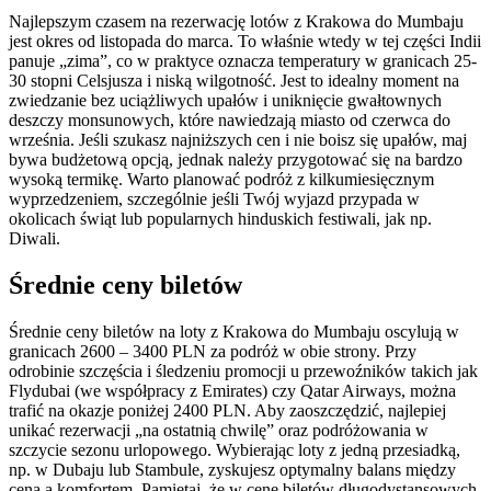
Najlepszym czasem na rezerwację lotów z Krakowa do Mumbaju
jest okres od listopada do marca. To właśnie wtedy w tej części Indii
panuje „zima”, co w praktyce oznacza temperatury w granicach 25-
30 stopni Celsjusza i niską wilgotność. Jest to idealny moment na
zwiedzanie bez uciążliwych upałów i uniknięcie gwałtownych
deszczy monsunowych, które nawiedzają miasto od czerwca do
września. Jeśli szukasz najniższych cen i nie boisz się upałów, maj
bywa budżetową opcją, jednak należy przygotować się na bardzo
wysoką termikę. Warto planować podróż z kilkumiesięcznym
wyprzedzeniem, szczególnie jeśli Twój wyjazd przypada w
okolicach świąt lub popularnych hinduskich festiwali, jak np.
Diwali.
Średnie ceny biletów
Średnie ceny biletów na loty z Krakowa do Mumbaju oscylują w
granicach 2600 – 3400 PLN za podróż w obie strony. Przy
odrobinie szczęścia i śledzeniu promocji u przewoźników takich jak
Flydubai (we współpracy z Emirates) czy Qatar Airways, można
trafić na okazje poniżej 2400 PLN. Aby zaoszczędzić, najlepiej
unikać rezerwacji „na ostatnią chwilę” oraz podróżowania w
szczycie sezonu urlopowego. Wybierając loty z jedną przesiadką,
np. w Dubaju lub Stambule, zyskujesz optymalny balans między
ceną a komfortem. Pamiętaj, że w cenę biletów długodystansowych