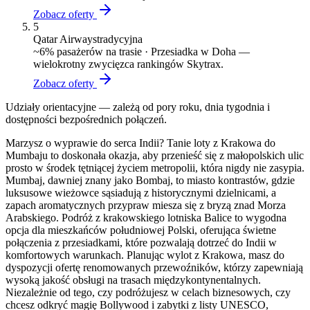
Zobacz oferty
5
Qatar Airways
tradycyjna
~
6
% pasażerów na trasie ·
Przesiadka w Doha —
wielokrotny zwycięzca rankingów Skytrax.
Zobacz oferty
Udziały orientacyjne — zależą od pory roku, dnia tygodnia i
dostępności bezpośrednich połączeń.
Marzysz o wyprawie do serca Indii? Tanie loty z Krakowa do
Mumbaju to doskonała okazja, aby przenieść się z małopolskich ulic
prosto w środek tętniącej życiem metropolii, która nigdy nie zasypia.
Mumbaj, dawniej znany jako Bombaj, to miasto kontrastów, gdzie
luksusowe wieżowce sąsiadują z historycznymi dzielnicami, a
zapach aromatycznych przypraw miesza się z bryzą znad Morza
Arabskiego. Podróż z krakowskiego lotniska Balice to wygodna
opcja dla mieszkańców południowej Polski, oferująca świetne
połączenia z przesiadkami, które pozwalają dotrzeć do Indii w
komfortowych warunkach. Planując wylot z Krakowa, masz do
dyspozycji ofertę renomowanych przewoźników, którzy zapewniają
wysoką jakość obsługi na trasach międzykontynentalnych.
Niezależnie od tego, czy podróżujesz w celach biznesowych, czy
chcesz odkryć magię Bollywood i zabytki z listy UNESCO,