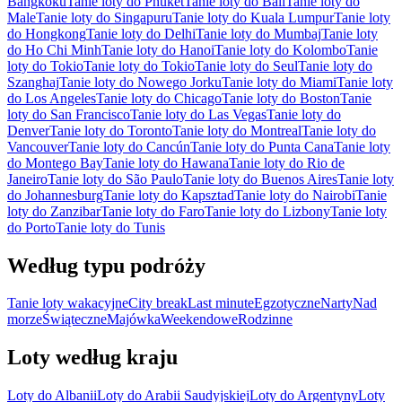
Bangkoku
Tanie loty do Phuket
Tanie loty do Bali
Tanie loty do
Male
Tanie loty do Singapuru
Tanie loty do Kuala Lumpur
Tanie loty
do Hongkong
Tanie loty do Delhi
Tanie loty do Mumbaj
Tanie loty
do Ho Chi Minh
Tanie loty do Hanoi
Tanie loty do Kolombo
Tanie
loty do Tokio
Tanie loty do Tokio
Tanie loty do Seul
Tanie loty do
Szanghaj
Tanie loty do Nowego Jorku
Tanie loty do Miami
Tanie loty
do Los Angeles
Tanie loty do Chicago
Tanie loty do Boston
Tanie
loty do San Francisco
Tanie loty do Las Vegas
Tanie loty do
Denver
Tanie loty do Toronto
Tanie loty do Montreal
Tanie loty do
Vancouver
Tanie loty do Cancún
Tanie loty do Punta Cana
Tanie loty
do Montego Bay
Tanie loty do Hawana
Tanie loty do Rio de
Janeiro
Tanie loty do São Paulo
Tanie loty do Buenos Aires
Tanie loty
do Johannesburg
Tanie loty do Kapsztad
Tanie loty do Nairobi
Tanie
loty do Zanzibar
Tanie loty do Faro
Tanie loty do Lizbony
Tanie loty
do Porto
Tanie loty do Tunis
Według typu podróży
Tanie loty wakacyjne
City break
Last minute
Egzotyczne
Narty
Nad
morze
Świąteczne
Majówka
Weekendowe
Rodzinne
Loty według kraju
Loty do Albanii
Loty do Arabii Saudyjskiej
Loty do Argentyny
Loty