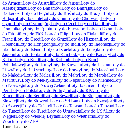
do Armenii
Loty do Australii
Loty do Austrii
Loty do
Azerbejdżanu
Loty do Bahamów
Loty do Bahrajnu
Loty do
Barbadosu
Loty do Belgii
Loty do Bośni
Loty do Brazylii
Loty do
Bułgarii
Loty do Chile
Loty do Chin
Loty do Chorwacji
Loty do
Cypru
Loty do Czarnogóry
Loty do Czech
Loty do Danii
Loty do
Dominikany
Loty do Egiptu
Loty do Ekwadoru
Loty do Estonii
Loty
do Etiopii
Loty do Fidżi
Loty do Filipin
Loty do Finlandii
Loty do
Francji
Loty do Grecji
Loty do Gruzji
Loty do Hiszpanii
Loty do
Holandii
Loty do Hongkongu
Loty do Indii
Loty do Indonezji
Loty do
Irlandii
Loty do Islandii
Loty do Izraela
Loty do Jamajki
Loty do
Japonii
Loty do Jordanii
Loty do Kambodży
Loty do Kanady
Loty do
Kataru
Loty do Kenii
Loty do Kolumbii
Loty do Korei
Południowej
Loty do Kuby
Loty do Kuwejtu
Loty do Libanu
Loty do
Litwy
Loty do Luksemburga
Loty do Łotwy
Loty do Macedonii
Loty
do Malediw
Loty do Malezji
Loty do Malty
Loty do Maroka
Loty do
Mauritiusu
Loty do Meksyku
Loty do Nepalu
Loty do Niemiec
Loty
do Norwegii
Loty do Nowej Zelandii
Loty do Omanu
Loty do
Peru
Loty do Polski
Loty do Portugalii
Loty do RPA
Loty do
Rumunii
Loty do Serbii
Loty do Seszeli
Loty do Singapuru
Loty do
Słowacji
Loty do Słowenii
Loty do Sri Lanki
Loty do Szwajcarii
Loty
do Szwecji
Loty do Tajlandii
Loty do Tajwanu
Loty do Tanzanii
Loty
do Tunezji
Loty do Turcji
Loty do Urugwaju
Loty do USA
Loty do
Węgier
Loty do Wielkiej Brytanii
Loty do Wietnamu
Loty do
Włoch
Loty do ZEA
Tanie Latanie