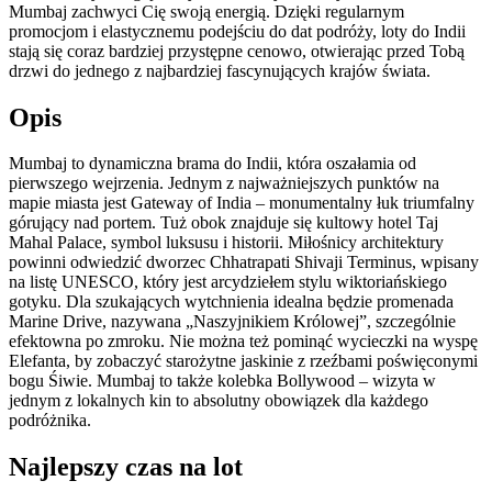
Mumbaj zachwyci Cię swoją energią. Dzięki regularnym
promocjom i elastycznemu podejściu do dat podróży, loty do Indii
stają się coraz bardziej przystępne cenowo, otwierając przed Tobą
drzwi do jednego z najbardziej fascynujących krajów świata.
Opis
Mumbaj to dynamiczna brama do Indii, która oszałamia od
pierwszego wejrzenia. Jednym z najważniejszych punktów na
mapie miasta jest Gateway of India – monumentalny łuk triumfalny
górujący nad portem. Tuż obok znajduje się kultowy hotel Taj
Mahal Palace, symbol luksusu i historii. Miłośnicy architektury
powinni odwiedzić dworzec Chhatrapati Shivaji Terminus, wpisany
na listę UNESCO, który jest arcydziełem stylu wiktoriańskiego
gotyku. Dla szukających wytchnienia idealna będzie promenada
Marine Drive, nazywana „Naszyjnikiem Królowej”, szczególnie
efektowna po zmroku. Nie można też pominąć wycieczki na wyspę
Elefanta, by zobaczyć starożytne jaskinie z rzeźbami poświęconymi
bogu Śiwie. Mumbaj to także kolebka Bollywood – wizyta w
jednym z lokalnych kin to absolutny obowiązek dla każdego
podróżnika.
Najlepszy czas na lot