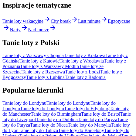
Inspiracje tematyczne
Tanie loty wakacyjne
City break
Last minute
Egzotyczne
Narty
Nad morze
Tanie loty z Polski
Tanie loty z Warszawy Chopina
Tanie loty z Krakowa
Tanie loty z
Gdańska
Tanie loty z Katowic
Tanie loty z Wrocławia
Tanie loty z
Poznania
Tanie loty z Warszawy Modlin
Tanie loty ze
Szczecina
Tanie loty z Rzeszowa
Tanie loty z Łodzi
Tanie loty z
Bydgoszczy
Tanie loty z Lublina
Tanie loty z Radomia
Popularne kierunki
Tanie loty do Londynu
Tanie loty do Londynu
Tanie loty do
Londynu
Tanie loty do Londynu
Tanie loty do Edynburg
Tanie loty
do Manchester
Tanie loty do Birmingham
Tanie loty do Bristol
Tanie
loty do Liverpool
Tanie loty do Dublina
Tanie loty do Paryża
Tanie
loty do Paryża
Tanie loty do Nicea
Tanie loty do Marsylia
Tanie loty
do Lyon
Tanie loty do Tuluza
Tanie loty do Barcelony
Tanie loty do
Madrytu
Tanie loty do Palmy de Mallorca
Tanie loty do Malagi
Tanie