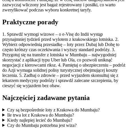
zazwyczaj wliczony jest bagaż rejestrowany i posiłki, co warto
zweryfikować podczas wyboru konkretnej taryfy.
Praktyczne porady
1. Sprawdź wymogi wizowe – o e-Visę do Indii wystąp
przynajmniej tydzień przed wylotem z krakowskiego lotniska. 2.
Wybierz odpowiednią przesiadkę – loty przez Dubaj lub Dohę to
często krótszy czas oczekiwania i wyższy standard podróży. 3.
Przygotuj się na transfer z lotniska w Mumbaju – najwygodniej
skorzystać z aplikacji typu Uber lub Ola, co pozwoli uniknąć
negocjacji z kierowcami riksz. 4. Pamiętaj o ubezpieczeniu – podróż
do Azji wymaga solidnej polisy turystycznej obejmującej koszty
leczenia. 5. Zadbaj o zdrowie – przed wyjazdem skonsultuj się z
lekarzem medycyny podróży i sprawdź zalecane szczepienia, by
cieszyć się wyjazdem bez obaw.
Najczęściej zadawane pytania
Czy są bezpośrednie loty z Krakowa do Mumbaju?
Ile trwa lot z Krakowa do Mumbaju?
Kiedy najlepiej lecieć do Mumbaju?
Czy do Mumbaju potrzebna jest wiza?