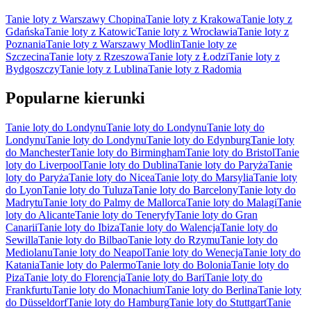
Tanie loty z Warszawy Chopina
Tanie loty z Krakowa
Tanie loty z
Gdańska
Tanie loty z Katowic
Tanie loty z Wrocławia
Tanie loty z
Poznania
Tanie loty z Warszawy Modlin
Tanie loty ze
Szczecina
Tanie loty z Rzeszowa
Tanie loty z Łodzi
Tanie loty z
Bydgoszczy
Tanie loty z Lublina
Tanie loty z Radomia
Popularne kierunki
Tanie loty do Londynu
Tanie loty do Londynu
Tanie loty do
Londynu
Tanie loty do Londynu
Tanie loty do Edynburg
Tanie loty
do Manchester
Tanie loty do Birmingham
Tanie loty do Bristol
Tanie
loty do Liverpool
Tanie loty do Dublina
Tanie loty do Paryża
Tanie
loty do Paryża
Tanie loty do Nicea
Tanie loty do Marsylia
Tanie loty
do Lyon
Tanie loty do Tuluza
Tanie loty do Barcelony
Tanie loty do
Madrytu
Tanie loty do Palmy de Mallorca
Tanie loty do Malagi
Tanie
loty do Alicante
Tanie loty do Teneryfy
Tanie loty do Gran
Canarii
Tanie loty do Ibiza
Tanie loty do Walencja
Tanie loty do
Sewilla
Tanie loty do Bilbao
Tanie loty do Rzymu
Tanie loty do
Mediolanu
Tanie loty do Neapol
Tanie loty do Wenecja
Tanie loty do
Katania
Tanie loty do Palermo
Tanie loty do Bolonia
Tanie loty do
Piza
Tanie loty do Florencja
Tanie loty do Bari
Tanie loty do
Frankfurtu
Tanie loty do Monachium
Tanie loty do Berlina
Tanie loty
do Düsseldorf
Tanie loty do Hamburg
Tanie loty do Stuttgart
Tanie