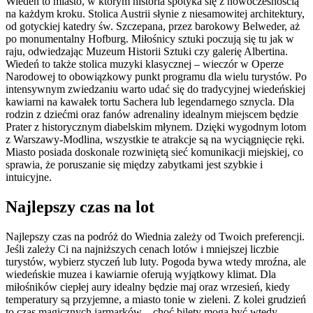
Wiedeń to miasto, w którym historia spotyka się z nowoczesnością
na każdym kroku. Stolica Austrii słynie z niesamowitej architektury,
od gotyckiej katedry św. Szczepana, przez barokowy Belweder, aż
po monumentalny Hofburg. Miłośnicy sztuki poczują się tu jak w
raju, odwiedzając Muzeum Historii Sztuki czy galerię Albertina.
Wiedeń to także stolica muzyki klasycznej – wieczór w Operze
Narodowej to obowiązkowy punkt programu dla wielu turystów. Po
intensywnym zwiedzaniu warto udać się do tradycyjnej wiedeńskiej
kawiarni na kawałek tortu Sachera lub legendarnego sznycla. Dla
rodzin z dziećmi oraz fanów adrenaliny idealnym miejscem będzie
Prater z historycznym diabelskim młynem. Dzięki wygodnym lotom
z Warszawy-Modlina, wszystkie te atrakcje są na wyciągnięcie ręki.
Miasto posiada doskonale rozwiniętą sieć komunikacji miejskiej, co
sprawia, że poruszanie się między zabytkami jest szybkie i
intuicyjne.
Najlepszy czas na lot
Najlepszy czas na podróż do Wiednia zależy od Twoich preferencji.
Jeśli zależy Ci na najniższych cenach lotów i mniejszej liczbie
turystów, wybierz styczeń lub luty. Pogoda bywa wtedy mroźna, ale
wiedeńskie muzea i kawiarnie oferują wyjątkowy klimat. Dla
miłośników ciepłej aury idealny będzie maj oraz wrzesień, kiedy
temperatury są przyjemne, a miasto tonie w zieleni. Z kolei grudzień
to czas magicznych jarmarków – choć bilety mogą być wtedy