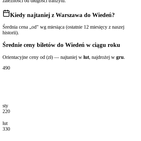
zależności od długości tranzytu.
Kiedy najtaniej
z Warszawa do Wiedeń
?
Średnia cena „od" wg miesiąca (ostatnie 12 miesięcy z naszej
historii).
Średnie ceny biletów
do Wiedeń
w ciągu roku
Orientacyjne ceny od (zł) — najtaniej w
lut
, najdrożej w
gru
.
490
sty
220
lut
330