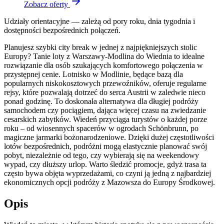
Zobacz oferty
Udziały orientacyjne — zależą od pory roku, dnia tygodnia i
dostępności bezpośrednich połączeń.
Planujesz szybki city break w jednej z najpiękniejszych stolic
Europy? Tanie loty z Warszawy-Modlina do Wiednia to idealne
rozwiązanie dla osób szukających komfortowego połączenia w
przystępnej cenie. Lotnisko w Modlinie, będące bazą dla
popularnych niskokosztowych przewoźników, oferuje regularne
rejsy, które pozwalają dotrzeć do serca Austrii w zaledwie nieco
ponad godzinę. To doskonała alternatywa dla długiej podróży
samochodem czy pociągiem, dająca więcej czasu na zwiedzanie
cesarskich zabytków. Wiedeń przyciąga turystów o każdej porze
roku – od wiosennych spacerów w ogrodach Schönbrunn, po
magiczne jarmarki bożonarodzeniowe. Dzięki dużej częstotliwości
lotów bezpośrednich, podróżni mogą elastycznie planować swój
pobyt, niezależnie od tego, czy wybierają się na weekendowy
wypad, czy dłuższy urlop. Warto śledzić promocje, gdyż trasa ta
często bywa objęta wyprzedażami, co czyni ją jedną z najbardziej
ekonomicznych opcji podróży z Mazowsza do Europy Środkowej.
Opis