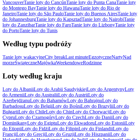
Vancouver
Tanie loty do Cancún
Tanie loty do Punta Cana
Tanie loty
do Montego Bay
Tanie loty do Hawana
Tanie loty do Rio de
Janeiro
Tanie loty do São Paulo
Tanie loty do Buenos Aires
Tanie loty
do Johannesburg
Tanie loty do Kapsztad
Tanie loty do Nairobi
Tanie
loty do Zanzibar
Tanie loty do Faro
Tanie loty do Lizbony
Tanie loty
do Porto
Tanie loty do Tunis
Według typu podróży
Tanie loty wakacyjne
City break
Last minute
Egzotyczne
Narty
Nad
morze
Świąteczne
Majówka
Weekendowe
Rodzinne
Loty według kraju
Loty do Albanii
Loty do Arabii Saudyjskiej
Loty do Argentyny
Loty
do Armenii
Loty do Australii
Loty do Austrii
Loty do
Azerbejdżanu
Loty do Bahamów
Loty do Bahrajnu
Loty do
Barbadosu
Loty do Belgii
Loty do Bośni
Loty do Brazylii
Loty do
Bułgarii
Loty do Chile
Loty do Chin
Loty do Chorwacji
Loty do
Cypru
Loty do Czarnogóry
Loty do Czech
Loty do Danii
Loty do
Dominikany
Loty do Egiptu
Loty do Ekwadoru
Loty do Estonii
Loty
do Etiopii
Loty do Fidżi
Loty do Filipin
Loty do Finlandii
Loty do
Francji
Loty do Grecji
Loty do Gruzji
Loty do Hiszpanii
Loty do
Holandii
Loty do Hongkongu
Loty do Indii
Loty do Indonezji
Loty do