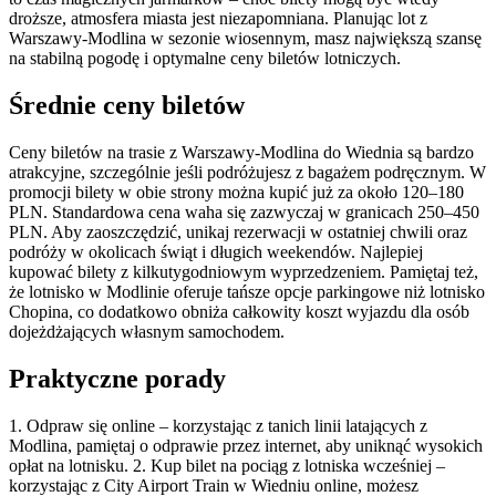
droższe, atmosfera miasta jest niezapomniana. Planując lot z
Warszawy-Modlina w sezonie wiosennym, masz największą szansę
na stabilną pogodę i optymalne ceny biletów lotniczych.
Średnie ceny biletów
Ceny biletów na trasie z Warszawy-Modlina do Wiednia są bardzo
atrakcyjne, szczególnie jeśli podróżujesz z bagażem podręcznym. W
promocji bilety w obie strony można kupić już za około 120–180
PLN. Standardowa cena waha się zazwyczaj w granicach 250–450
PLN. Aby zaoszczędzić, unikaj rezerwacji w ostatniej chwili oraz
podróży w okolicach świąt i długich weekendów. Najlepiej
kupować bilety z kilkutygodniowym wyprzedzeniem. Pamiętaj też,
że lotnisko w Modlinie oferuje tańsze opcje parkingowe niż lotnisko
Chopina, co dodatkowo obniża całkowity koszt wyjazdu dla osób
dojeżdżających własnym samochodem.
Praktyczne porady
1. Odpraw się online – korzystając z tanich linii latających z
Modlina, pamiętaj o odprawie przez internet, aby uniknąć wysokich
opłat na lotnisku. 2. Kup bilet na pociąg z lotniska wcześniej –
korzystając z City Airport Train w Wiedniu online, możesz