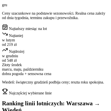
gru
Ceny szacunkowe na podstawie sezonowości. Realna cena zależy
od dnia tygodnia, terminu zakupu i przewoźnika.
Najtańszy miesiąc na lot
Najtaniej
w
lutym
od
219
zł
Najdrożej
w
grudniu
od
548
zł
Złoty środek
marcu, maju, październiku
dobra pogoda + sensowna cena
Wiedeń: świąteczny grudzień podbija ceny; reszta roku spokojna.
Najczęściej wybierane linie
Ranking linii lotniczych:
Warszawa
→
Wiedeń