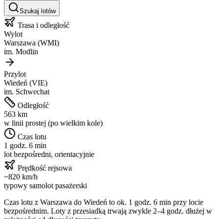
Szukaj lotów
Trasa i odległość
Wylot
Warszawa
(
WMI
)
im.
Modlin
Przylot
Wiedeń
(
VIE
)
im.
Schwechat
Odległość
563
km
w linii prostej (po wielkim kole)
Czas lotu
1 godz. 6 min
lot bezpośredni, orientacyjnie
Prędkość rejsowa
~
820
km/h
typowy samolot pasażerski
Czas lotu z
Warszawa
do
Wiedeń
to ok.
1 godz. 6 min
przy locie
bezpośrednim. Loty z przesiadką trwają zwykle 2–4 godz. dłużej w