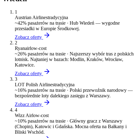
1
Austrian Airlines
tradycyjna
~
42
% pasażerów na trasie ·
Hub Wiedeń — wygodne
przesiadki w Europie Środkowej.
Zobacz oferty
2
Ryanair
low-cost
~
26
% pasażerów na trasie ·
Najszerszy wybór tras z polskich
lotnisk. Najtaniej w bazach: Modlin, Kraków, Wrocław,
Katowice.
Zobacz oferty
3
LOT Polish Airlines
tradycyjna
~
16
% pasażerów na trasie ·
Polski przewoźnik narodowy —
bezpośrednie loty dalekiego zasięgu z Warszawy.
Zobacz oferty
4
Wizz Air
low-cost
~
10
% pasażerów na trasie ·
Główny gracz z Warszawy
(Chopin), Katowic i Gdańska. Mocna oferta na Bałkany i
Bliski Wschód.