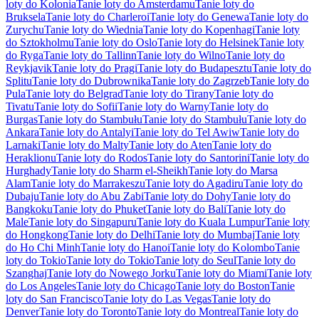
loty do Kolonia
Tanie loty do Amsterdamu
Tanie loty do
Bruksela
Tanie loty do Charleroi
Tanie loty do Genewa
Tanie loty do
Zurychu
Tanie loty do Wiednia
Tanie loty do Kopenhagi
Tanie loty
do Sztokholmu
Tanie loty do Oslo
Tanie loty do Helsinek
Tanie loty
do Ryga
Tanie loty do Tallinn
Tanie loty do Wilno
Tanie loty do
Reykjavik
Tanie loty do Pragi
Tanie loty do Budapesztu
Tanie loty do
Splitu
Tanie loty do Dubrownika
Tanie loty do Zagrzeb
Tanie loty do
Pula
Tanie loty do Belgrad
Tanie loty do Tirany
Tanie loty do
Tivatu
Tanie loty do Sofii
Tanie loty do Warny
Tanie loty do
Burgas
Tanie loty do Stambułu
Tanie loty do Stambułu
Tanie loty do
Ankara
Tanie loty do Antalyi
Tanie loty do Tel Awiw
Tanie loty do
Larnaki
Tanie loty do Malty
Tanie loty do Aten
Tanie loty do
Heraklionu
Tanie loty do Rodos
Tanie loty do Santorini
Tanie loty do
Hurghady
Tanie loty do Sharm el-Sheikh
Tanie loty do Marsa
Alam
Tanie loty do Marrakeszu
Tanie loty do Agadiru
Tanie loty do
Dubaju
Tanie loty do Abu Zabi
Tanie loty do Dohy
Tanie loty do
Bangkoku
Tanie loty do Phuket
Tanie loty do Bali
Tanie loty do
Male
Tanie loty do Singapuru
Tanie loty do Kuala Lumpur
Tanie loty
do Hongkong
Tanie loty do Delhi
Tanie loty do Mumbaj
Tanie loty
do Ho Chi Minh
Tanie loty do Hanoi
Tanie loty do Kolombo
Tanie
loty do Tokio
Tanie loty do Tokio
Tanie loty do Seul
Tanie loty do
Szanghaj
Tanie loty do Nowego Jorku
Tanie loty do Miami
Tanie loty
do Los Angeles
Tanie loty do Chicago
Tanie loty do Boston
Tanie
loty do San Francisco
Tanie loty do Las Vegas
Tanie loty do
Denver
Tanie loty do Toronto
Tanie loty do Montreal
Tanie loty do