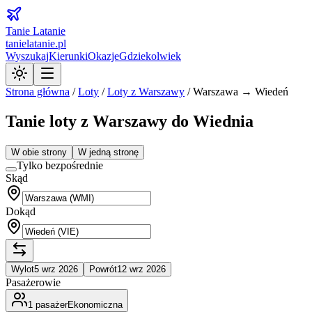
Tanie Latanie
tanielatanie.pl
Wyszukaj
Kierunki
Okazje
Gdziekolwiek
Strona główna
/
Loty
/
Loty z
Warszawy
/
Warszawa → Wiedeń
Tanie loty z Warszawy do Wiednia
W obie strony
W jedną stronę
Tylko bezpośrednie
Skąd
Dokąd
Wylot
5 wrz 2026
Powrót
12 wrz 2026
Pasażerowie
1
pasażer
Ekonomiczna