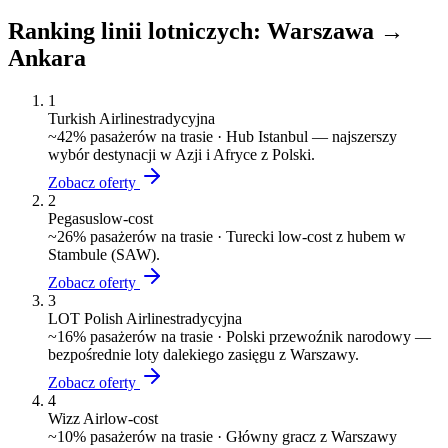
Ranking linii lotniczych:
Warszawa
→
Ankara
1
Turkish Airlines
tradycyjna
~
42
% pasażerów na trasie ·
Hub Istanbul — najszerszy
wybór destynacji w Azji i Afryce z Polski.
Zobacz oferty
2
Pegasus
low-cost
~
26
% pasażerów na trasie ·
Turecki low-cost z hubem w
Stambule (SAW).
Zobacz oferty
3
LOT Polish Airlines
tradycyjna
~
16
% pasażerów na trasie ·
Polski przewoźnik narodowy —
bezpośrednie loty dalekiego zasięgu z Warszawy.
Zobacz oferty
4
Wizz Air
low-cost
~
10
% pasażerów na trasie ·
Główny gracz z Warszawy