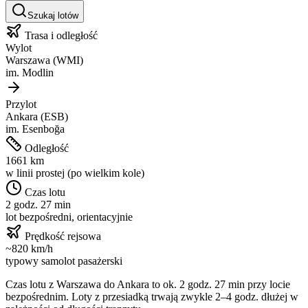
Szukaj lotów
Trasa i odległość
Wylot
Warszawa
(
WMI
)
im.
Modlin
Przylot
Ankara
(
ESB
)
im.
Esenboğa
Odległość
1661
km
w linii prostej (po wielkim kole)
Czas lotu
2 godz. 27 min
lot bezpośredni, orientacyjnie
Prędkość rejsowa
~
820
km/h
typowy samolot pasażerski
Czas lotu z
Warszawa
do
Ankara
to ok.
2 godz. 27 min
przy locie
bezpośrednim. Loty z przesiadką trwają zwykle 2–4 godz. dłużej w