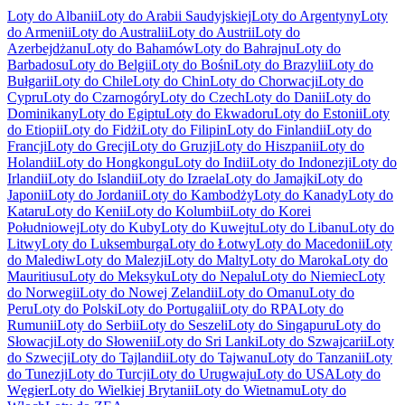
Loty do Albanii
Loty do Arabii Saudyjskiej
Loty do Argentyny
Loty
do Armenii
Loty do Australii
Loty do Austrii
Loty do
Azerbejdżanu
Loty do Bahamów
Loty do Bahrajnu
Loty do
Barbadosu
Loty do Belgii
Loty do Bośni
Loty do Brazylii
Loty do
Bułgarii
Loty do Chile
Loty do Chin
Loty do Chorwacji
Loty do
Cypru
Loty do Czarnogóry
Loty do Czech
Loty do Danii
Loty do
Dominikany
Loty do Egiptu
Loty do Ekwadoru
Loty do Estonii
Loty
do Etiopii
Loty do Fidżi
Loty do Filipin
Loty do Finlandii
Loty do
Francji
Loty do Grecji
Loty do Gruzji
Loty do Hiszpanii
Loty do
Holandii
Loty do Hongkongu
Loty do Indii
Loty do Indonezji
Loty do
Irlandii
Loty do Islandii
Loty do Izraela
Loty do Jamajki
Loty do
Japonii
Loty do Jordanii
Loty do Kambodży
Loty do Kanady
Loty do
Kataru
Loty do Kenii
Loty do Kolumbii
Loty do Korei
Południowej
Loty do Kuby
Loty do Kuwejtu
Loty do Libanu
Loty do
Litwy
Loty do Luksemburga
Loty do Łotwy
Loty do Macedonii
Loty
do Malediw
Loty do Malezji
Loty do Malty
Loty do Maroka
Loty do
Mauritiusu
Loty do Meksyku
Loty do Nepalu
Loty do Niemiec
Loty
do Norwegii
Loty do Nowej Zelandii
Loty do Omanu
Loty do
Peru
Loty do Polski
Loty do Portugalii
Loty do RPA
Loty do
Rumunii
Loty do Serbii
Loty do Seszeli
Loty do Singapuru
Loty do
Słowacji
Loty do Słowenii
Loty do Sri Lanki
Loty do Szwajcarii
Loty
do Szwecji
Loty do Tajlandii
Loty do Tajwanu
Loty do Tanzanii
Loty
do Tunezji
Loty do Turcji
Loty do Urugwaju
Loty do USA
Loty do
Węgier
Loty do Wielkiej Brytanii
Loty do Wietnamu
Loty do