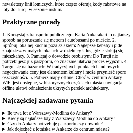
newslettery linii lotniczych, które często oferują kody rabatowe na
loty do Turcji w sezonie niskim.
Praktyczne porady
1. Korzystaj z transportu publicznego: Karta Ankarakart to najtańszy
sposób na poruszanie się metrem i autobusami po mieście. 2.
Spróbuj lokalnej kuchni poza szlakiem: Najlepsze kebaby i pide
znajdziesz w małych lokalach w dzielnicy Ulus, gdzie stołują się
mieszkańcy. 3. Pamiętaj o dowodzie osobistym: Do Turcji nie
potrzebujesz już paszportu, co znacznie ułatwia proces wyjazdu. 4.
Targuj się na bazarach: W tradycyjnych punktach handlowych
negocjowanie ceny jest elementem kultury i może przynieść spore
oszczędności. 5. Pobierz mapy offline: Choć w centrum Ankary
WiFi jest dostępne, w historycznych częściach miasta nawigacja
offline ułatwi odnalezienie ukrytych perełek architektury.
Najczęściej zadawane pytania
Ile trwa lot z Warszawy-Modlina do Ankary?
Kiedy są najtańsze loty z Warszawy-Modlina do Ankary?
Czy do Ankary potrzebuję paszportu czy dowodu?
Jak dojechać z lotniska w Ankarze do centrum miasta?