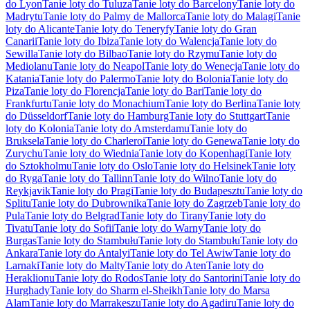
do Lyon
Tanie loty do Tuluza
Tanie loty do Barcelony
Tanie loty do
Madrytu
Tanie loty do Palmy de Mallorca
Tanie loty do Malagi
Tanie
loty do Alicante
Tanie loty do Teneryfy
Tanie loty do Gran
Canarii
Tanie loty do Ibiza
Tanie loty do Walencja
Tanie loty do
Sewilla
Tanie loty do Bilbao
Tanie loty do Rzymu
Tanie loty do
Mediolanu
Tanie loty do Neapol
Tanie loty do Wenecja
Tanie loty do
Katania
Tanie loty do Palermo
Tanie loty do Bolonia
Tanie loty do
Piza
Tanie loty do Florencja
Tanie loty do Bari
Tanie loty do
Frankfurtu
Tanie loty do Monachium
Tanie loty do Berlina
Tanie loty
do Düsseldorf
Tanie loty do Hamburg
Tanie loty do Stuttgart
Tanie
loty do Kolonia
Tanie loty do Amsterdamu
Tanie loty do
Bruksela
Tanie loty do Charleroi
Tanie loty do Genewa
Tanie loty do
Zurychu
Tanie loty do Wiednia
Tanie loty do Kopenhagi
Tanie loty
do Sztokholmu
Tanie loty do Oslo
Tanie loty do Helsinek
Tanie loty
do Ryga
Tanie loty do Tallinn
Tanie loty do Wilno
Tanie loty do
Reykjavik
Tanie loty do Pragi
Tanie loty do Budapesztu
Tanie loty do
Splitu
Tanie loty do Dubrownika
Tanie loty do Zagrzeb
Tanie loty do
Pula
Tanie loty do Belgrad
Tanie loty do Tirany
Tanie loty do
Tivatu
Tanie loty do Sofii
Tanie loty do Warny
Tanie loty do
Burgas
Tanie loty do Stambułu
Tanie loty do Stambułu
Tanie loty do
Ankara
Tanie loty do Antalyi
Tanie loty do Tel Awiw
Tanie loty do
Larnaki
Tanie loty do Malty
Tanie loty do Aten
Tanie loty do
Heraklionu
Tanie loty do Rodos
Tanie loty do Santorini
Tanie loty do
Hurghady
Tanie loty do Sharm el-Sheikh
Tanie loty do Marsa
Alam
Tanie loty do Marrakeszu
Tanie loty do Agadiru
Tanie loty do