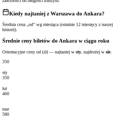
zależności od długości tranzytu.
Kiedy najtaniej
z Warszawa do Ankara
?
Średnia cena „od" wg miesiąca (ostatnie 12 miesięcy z naszej
historii).
Średnie ceny biletów
do Ankara
w ciągu roku
Orientacyjne ceny od (zł) — najtaniej w
sty
, najdrożej w
sie
.
350
sty
350
lut
460
mar
580