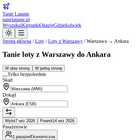
Tanie Latanie
tanielatanie.pl
Wyszukaj
Kierunki
Okazje
Gdziekolwiek
Strona główna
/
Loty
/
Loty z
Warszawy
/
Warszawa → Ankara
Tanie loty z Warszawy do Ankara
W obie strony
W jedną stronę
Tylko bezpośrednie
Skąd
Dokąd
Wylot
7 wrz 2026
Powrót
14 wrz 2026
Pasażerowie
1
pasażer
Ekonomiczna