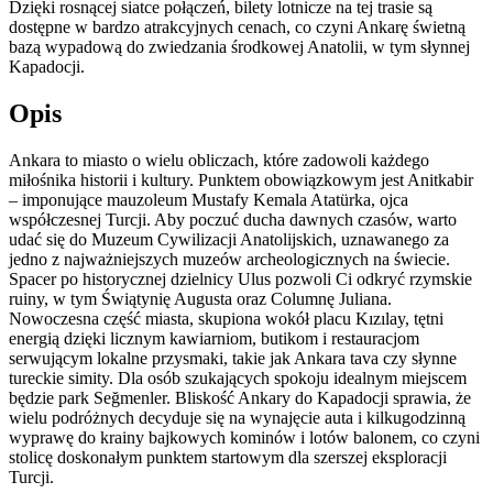
Dzięki rosnącej siatce połączeń, bilety lotnicze na tej trasie są
dostępne w bardzo atrakcyjnych cenach, co czyni Ankarę świetną
bazą wypadową do zwiedzania środkowej Anatolii, w tym słynnej
Kapadocji.
Opis
Ankara to miasto o wielu obliczach, które zadowoli każdego
miłośnika historii i kultury. Punktem obowiązkowym jest Anitkabir
– imponujące mauzoleum Mustafy Kemala Atatürka, ojca
współczesnej Turcji. Aby poczuć ducha dawnych czasów, warto
udać się do Muzeum Cywilizacji Anatolijskich, uznawanego za
jedno z najważniejszych muzeów archeologicznych na świecie.
Spacer po historycznej dzielnicy Ulus pozwoli Ci odkryć rzymskie
ruiny, w tym Świątynię Augusta oraz Columnę Juliana.
Nowoczesna część miasta, skupiona wokół placu Kızılay, tętni
energią dzięki licznym kawiarniom, butikom i restauracjom
serwującym lokalne przysmaki, takie jak Ankara tava czy słynne
tureckie simity. Dla osób szukających spokoju idealnym miejscem
będzie park Seğmenler. Bliskość Ankary do Kapadocji sprawia, że
wielu podróżnych decyduje się na wynajęcie auta i kilkugodzinną
wyprawę do krainy bajkowych kominów i lotów balonem, co czyni
stolicę doskonałym punktem startowym dla szerszej eksploracji
Turcji.