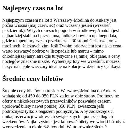
Najlepszy czas na lot
Najlepszym czasem na lot z Warszawy-Modlina do Ankary jest
późna wiosna (maj-czerwiec) oraz wczesna jesień (wrzesień-
październik). W tych okresach pogoda w środkowej Anatolii jest
najbardziej stabilna i przyjemna, unikasz bowiem upalnego lata,
gdzie temperatury często przekraczają 30 stopni Celsjusza, oraz
mroźnych, śnieżnych zim. Jeśli Twoim priorytetem jest niska cena,
warto rozważyć podróż w listopadzie lub marcu – mimo
chłodniejszej aury, atrakcje turystyczne są mniej oblegane, a ceny
noclegów znacznie niższe. Wybierając loty we wrześniu, możesz
liczyć na ciepłe wieczory idealne na kolacje w dzielnicy Çankaya.
Średnie ceny biletów
Średnie ceny biletów na trasie z Warszawy-Modlina do Ankary
wahają się od 450 do 950 PLN za lot w obie strony. Promocyjne
oferty u niskokosztowych przewoźników pozwalają czasem
upolować bilety nawet poniżej 350 PLN, zwłaszcza jeśli
podróżujesz tylko z bagażem podręcznym. Aby zaoszczędzić,
unikaj rezerwacji w okresach świątecznych i podczas długich
weekendów. Najkorzystniej jest kupować bilety we wtorki i środy z
wyprzedzeniem około 6-8 tygodni. Warto również śledzić