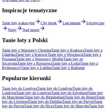
Inspiracje tematyczne
Tanie loty wakacyjne
City break
Last minute
Egzotyczne
Narty
Nad morze
Tanie loty z Polski
Tanie loty z Warszawy Chopina
Tanie loty z Krakowa
Tanie loty z
Gdańska
Tanie loty z Katowic
Tanie loty z Wrocławia
Tanie loty z
Poznania
Tanie loty z Warszawy Modlin
Tanie loty ze
Szczecina
Tanie loty z Rzeszowa
Tanie loty z Łodzi
Tanie loty z
Bydgoszczy
Tanie loty z Lublina
Tanie loty z Radomia
Popularne kierunki
Tanie loty do Londynu
Tanie loty do Londynu
Tanie loty do
Londynu
Tanie loty do Londynu
Tanie loty do Edynburg
Tanie loty
do Manchester
Tanie loty do Birmingham
Tanie loty do Bristol
Tanie
loty do Liverpool
Tanie loty do Dublina
Tanie loty do Paryża
Tanie
loty do Paryża
Tanie loty do Nicea
Tanie loty do Marsylia
Tanie loty