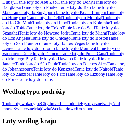
Dubaju
Tanie loty do Abu Zabi
Tanie loty do Dohy
Tanie loty do
Bangkoku
Tanie loty do Phuket
Tanie loty do Bali
Tanie loty do
Male
Tanie loty do Singapuru
Tanie loty do Kuala Lumpur
Tanie loty
do Hongkong
Tanie loty do Delhi
Tanie loty do Mumbaj
Tanie loty
do Ho Chi Minh
Tanie loty do Hanoi
Tanie loty do Kolombo
Tanie
loty do Tokio
Tanie loty do Tokio
Tanie loty do Seul
Tanie loty do
Szanghaj
Tanie loty do Nowego Jorku
Tanie loty do Miami
Tanie loty
do Los Angeles
Tanie loty do Chicago
Tanie loty do Boston
Tanie
loty do San Francisco
Tanie loty do Las Vegas
Tanie loty do
Denver
Tanie loty do Toronto
Tanie loty do Montreal
Tanie loty do
Vancouver
Tanie loty do Cancún
Tanie loty do Punta Cana
Tanie loty
do Montego Bay
Tanie loty do Hawana
Tanie loty do Rio de
Janeiro
Tanie loty do São Paulo
Tanie loty do Buenos Aires
Tanie loty
do Johannesburg
Tanie loty do Kapsztad
Tanie loty do Nairobi
Tanie
loty do Zanzibar
Tanie loty do Faro
Tanie loty do Lizbony
Tanie loty
do Porto
Tanie loty do Tunis
Według typu podróży
Tanie loty wakacyjne
City break
Last minute
Egzotyczne
Narty
Nad
morze
Świąteczne
Majówka
Weekendowe
Rodzinne
Loty według kraju