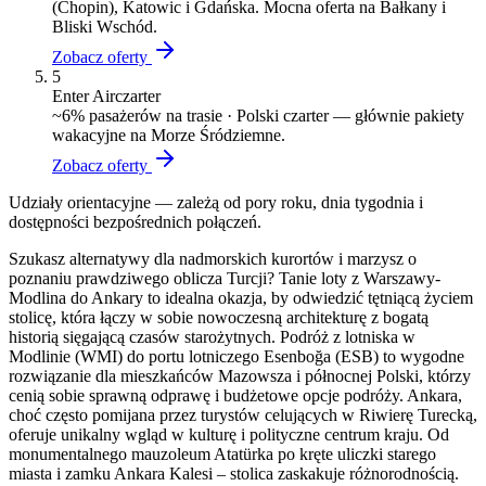
(Chopin), Katowic i Gdańska. Mocna oferta na Bałkany i
Bliski Wschód.
Zobacz oferty
5
Enter Air
czarter
~
6
% pasażerów na trasie ·
Polski czarter — głównie pakiety
wakacyjne na Morze Śródziemne.
Zobacz oferty
Udziały orientacyjne — zależą od pory roku, dnia tygodnia i
dostępności bezpośrednich połączeń.
Szukasz alternatywy dla nadmorskich kurortów i marzysz o
poznaniu prawdziwego oblicza Turcji? Tanie loty z Warszawy-
Modlina do Ankary to idealna okazja, by odwiedzić tętniącą życiem
stolicę, która łączy w sobie nowoczesną architekturę z bogatą
historią sięgającą czasów starożytnych. Podróż z lotniska w
Modlinie (WMI) do portu lotniczego Esenboğa (ESB) to wygodne
rozwiązanie dla mieszkańców Mazowsza i północnej Polski, którzy
cenią sobie sprawną odprawę i budżetowe opcje podróży. Ankara,
choć często pomijana przez turystów celujących w Riwierę Turecką,
oferuje unikalny wgląd w kulturę i polityczne centrum kraju. Od
monumentalnego mauzoleum Atatürka po kręte uliczki starego
miasta i zamku Ankara Kalesi – stolica zaskakuje różnorodnością.