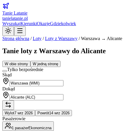
Tanie Latanie
tanielatanie.pl
Wyszukaj
Kierunki
Okazje
Gdziekolwiek
Strona główna
/
Loty
/
Loty z
Warszawy
/
Warszawa → Alicante
Tanie loty z Warszawy do Alicante
W obie strony
W jedną stronę
Tylko bezpośrednie
Skąd
Dokąd
Wylot
7 wrz 2026
Powrót
14 wrz 2026
Pasażerowie
1
pasażer
Ekonomiczna