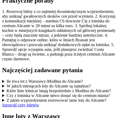
Praktyczne porady
1. Rezerwuj bilety z co najmniej dwumiesięcznym wyprzedzeniem,
aby uniknąć gwałtownych skoków cen przed wylotem. 2. Korzystaj
z komunikacji miejskiej – autobus C6 dowiezie Cię z lotniska do
centrum Alicante w 20 minut za kilka euro. 3. Spróbuj lokalnej
kuchni w mniejszych knajpkach oddalonych od głównej promenady
– ceny będą znacznie niższe, a jedzenie bardziej autentyczne. 4.
Pamiętaj o odprawie online, która w liniach Ryanair jest
obowiązkowa i pozwala uniknąć dodatkowych opłat na lotnisku. 5.
Sprawdź opcje wynajmu auta, jeśli planujesz zwiedzać Costa
Blanca – drogi są świetne, a parkingi poza ścisłym centrum Alicante
często darmowe.
Najczęściej zadawane pytania
Ile trwa lot z Warszawy-Modlina do Alicante?
W jakich miesiącach loty do Alicante są najtańsze?
Które linie lotnicze latają bezpośrednio z Modlina do Alicante?
Czy z lotniska w Alicante łatwo dostać się do centrum miasta?
Z jakim wyprzedzeniem rezerwować tanie loty do Alicante?
Sprawdź ceny biletów
Inne loty z Warszawy