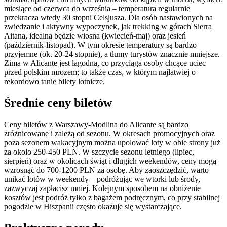
miesiące od czerwca do września – temperatura regularnie
przekracza wtedy 30 stopni Celsjusza. Dla osób nastawionych na
zwiedzanie i aktywny wypoczynek, jak trekking w górach Sierra
Aitana, idealna będzie wiosna (kwiecień-maj) oraz jesień
(październik-listopad). W tym okresie temperatury są bardzo
przyjemne (ok. 20-24 stopnie), a tłumy turystów znacznie mniejsze.
Zima w Alicante jest łagodna, co przyciąga osoby chcące uciec
przed polskim mrozem; to także czas, w którym najłatwiej o
rekordowo tanie bilety lotnicze.
Średnie ceny biletów
Ceny biletów z Warszawy-Modlina do Alicante są bardzo
zróżnicowane i zależą od sezonu. W okresach promocyjnych oraz
poza sezonem wakacyjnym można upolować loty w obie strony już
za około 250-450 PLN. W szczycie sezonu letniego (lipiec,
sierpień) oraz w okolicach świąt i długich weekendów, ceny mogą
wzrosnąć do 700-1200 PLN za osobę. Aby zaoszczędzić, warto
unikać lotów w weekendy – podróżując we wtorki lub środy,
zazwyczaj zapłacisz mniej. Kolejnym sposobem na obniżenie
kosztów jest podróż tylko z bagażem podręcznym, co przy stabilnej
pogodzie w Hiszpanii często okazuje się wystarczające.