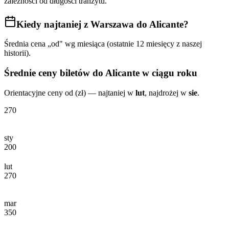
zależności od długości tranzytu.
Kiedy najtaniej
z Warszawa do Alicante
?
Średnia cena „od" wg miesiąca (ostatnie 12 miesięcy z naszej
historii).
Średnie ceny biletów
do Alicante
w ciągu roku
Orientacyjne ceny od (zł) — najtaniej w
lut
, najdrożej w
sie
.
270
sty
200
lut
270
mar
350