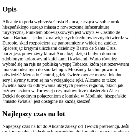
Opis
Alicante to perła wybrzeża Costa Blanca, łącząca w sobie urok
hiszpańskiego starego miasta z nowoczesną infrastrukturą
turystyczną. Punktem obowiązkowym jest wizyta w Castillo de
Santa Bárbara – jednej z największych średniowiecznych twierdz w
Europie, skąd rozpościera się panoramiczny widok na zatokę.
Spacerując krętymi uliczkami dzielnicy Barrio de Santa Cruz,
poczujesz prawdziwy klimat Andaluzji dzięki białym domom
zdobionym kolorowymi kafelkami i kwiatami. Warto również
wybrać się na rejs na pobliską wyspę Tabarca, która jest rezerwatem
morskim idealnym do snorkelingu. Miłośnicy kuchni powinni
odwiedzić Mercado Central, gdzie świeże owoce morza, lokalne
sery i słynny turrón są na wyciągnięcie ręki. Alicante to także
świetna baza do odkrywania ukrytych perełek regionu, takich jak
różowe jezioro w Torrevieja czy malownicze miasteczko Altea.
Dzięki dogodnym połączeniom z lotniska w Modlinie, hiszpańskie
"miasto światła" jest dostępne na każdą kieszeń.
Najlepszy czas na lot
Najlepszy czas na lot do Alicante zależy od Twoich preferencji. Jeśli
szukasz upałów i idealnych warunków do kąpieli w morzu, wybierz