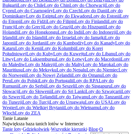
Bułgarii
Loty do Chile
Loty do Chin
Loty do Chorwacji
Loty do
Cypru
Loty do Czarnogóry
Loty do Czech
Loty do Danii
Loty do
Dominikany
Loty do Egiptu
Loty do Ekwadoru
Loty do Estonii
Loty
do Etiopii
Loty do Fidżi
Loty do Filipin
Loty do Finlandii
Loty do
Francji
Loty do Grecji
Loty do Gruzji
Loty do Hiszpanii
Loty do
Holandii
Loty do Hongkongu
Loty do Indii
Loty do Indonezji
Loty do
Irlandii
Loty do Islandii
Loty do Izraela
Loty do Jamajki
Loty do
Japonii
Loty do Jordanii
Loty do Kambodży
Loty do Kanady
Loty do
Kataru
Loty do Kenii
Loty do Kolumbii
Loty do Korei
Południowej
Loty do Kuby
Loty do Kuwejtu
Loty do Libanu
Loty do
Litwy
Loty do Luksemburga
Loty do Łotwy
Loty do Macedonii
Loty
do Malediw
Loty do Malezji
Loty do Malty
Loty do Maroka
Loty do
Mauritiusu
Loty do Meksyku
Loty do Nepalu
Loty do Niemiec
Loty
do Norwegii
Loty do Nowej Zelandii
Loty do Omanu
Loty do
Peru
Loty do Polski
Loty do Portugalii
Loty do RPA
Loty do
Rumunii
Loty do Serbii
Loty do Seszeli
Loty do Singapuru
Loty do
Słowacji
Loty do Słowenii
Loty do Sri Lanki
Loty do Szwajcarii
Loty
do Szwecji
Loty do Tajlandii
Loty do Tajwanu
Loty do Tanzanii
Loty
do Tunezji
Loty do Turcji
Loty do Urugwaju
Loty do USA
Loty do
Węgier
Loty do Wielkiej Brytanii
Loty do Wietnamu
Loty do
Włoch
Loty do ZEA
Tanie Latanie
Największa baza tanich lotów w Internecie
Tanie loty
·
Gdziekolwiek
·
Wszystkie kierunki
·
Blog
·
O