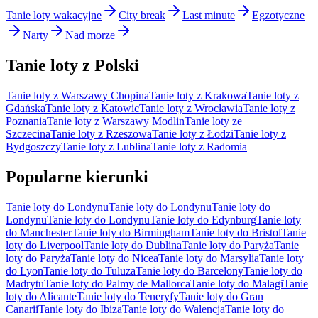
Tanie loty wakacyjne
City break
Last minute
Egzotyczne
Narty
Nad morze
Tanie loty z Polski
Tanie loty z Warszawy Chopina
Tanie loty z Krakowa
Tanie loty z
Gdańska
Tanie loty z Katowic
Tanie loty z Wrocławia
Tanie loty z
Poznania
Tanie loty z Warszawy Modlin
Tanie loty ze
Szczecina
Tanie loty z Rzeszowa
Tanie loty z Łodzi
Tanie loty z
Bydgoszczy
Tanie loty z Lublina
Tanie loty z Radomia
Popularne kierunki
Tanie loty do Londynu
Tanie loty do Londynu
Tanie loty do
Londynu
Tanie loty do Londynu
Tanie loty do Edynburg
Tanie loty
do Manchester
Tanie loty do Birmingham
Tanie loty do Bristol
Tanie
loty do Liverpool
Tanie loty do Dublina
Tanie loty do Paryża
Tanie
loty do Paryża
Tanie loty do Nicea
Tanie loty do Marsylia
Tanie loty
do Lyon
Tanie loty do Tuluza
Tanie loty do Barcelony
Tanie loty do
Madrytu
Tanie loty do Palmy de Mallorca
Tanie loty do Malagi
Tanie
loty do Alicante
Tanie loty do Teneryfy
Tanie loty do Gran
Canarii
Tanie loty do Ibiza
Tanie loty do Walencja
Tanie loty do