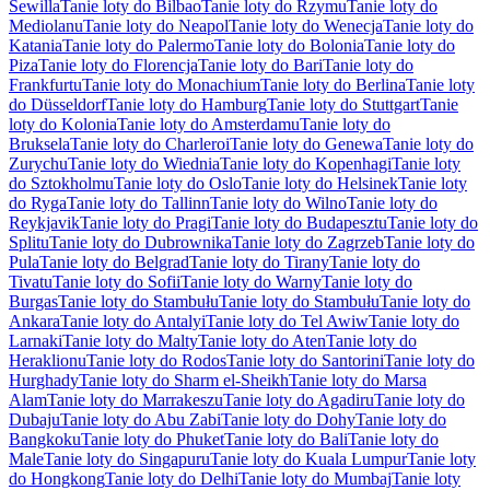
Sewilla
Tanie loty do Bilbao
Tanie loty do Rzymu
Tanie loty do
Mediolanu
Tanie loty do Neapol
Tanie loty do Wenecja
Tanie loty do
Katania
Tanie loty do Palermo
Tanie loty do Bolonia
Tanie loty do
Piza
Tanie loty do Florencja
Tanie loty do Bari
Tanie loty do
Frankfurtu
Tanie loty do Monachium
Tanie loty do Berlina
Tanie loty
do Düsseldorf
Tanie loty do Hamburg
Tanie loty do Stuttgart
Tanie
loty do Kolonia
Tanie loty do Amsterdamu
Tanie loty do
Bruksela
Tanie loty do Charleroi
Tanie loty do Genewa
Tanie loty do
Zurychu
Tanie loty do Wiednia
Tanie loty do Kopenhagi
Tanie loty
do Sztokholmu
Tanie loty do Oslo
Tanie loty do Helsinek
Tanie loty
do Ryga
Tanie loty do Tallinn
Tanie loty do Wilno
Tanie loty do
Reykjavik
Tanie loty do Pragi
Tanie loty do Budapesztu
Tanie loty do
Splitu
Tanie loty do Dubrownika
Tanie loty do Zagrzeb
Tanie loty do
Pula
Tanie loty do Belgrad
Tanie loty do Tirany
Tanie loty do
Tivatu
Tanie loty do Sofii
Tanie loty do Warny
Tanie loty do
Burgas
Tanie loty do Stambułu
Tanie loty do Stambułu
Tanie loty do
Ankara
Tanie loty do Antalyi
Tanie loty do Tel Awiw
Tanie loty do
Larnaki
Tanie loty do Malty
Tanie loty do Aten
Tanie loty do
Heraklionu
Tanie loty do Rodos
Tanie loty do Santorini
Tanie loty do
Hurghady
Tanie loty do Sharm el-Sheikh
Tanie loty do Marsa
Alam
Tanie loty do Marrakeszu
Tanie loty do Agadiru
Tanie loty do
Dubaju
Tanie loty do Abu Zabi
Tanie loty do Dohy
Tanie loty do
Bangkoku
Tanie loty do Phuket
Tanie loty do Bali
Tanie loty do
Male
Tanie loty do Singapuru
Tanie loty do Kuala Lumpur
Tanie loty
do Hongkong
Tanie loty do Delhi
Tanie loty do Mumbaj
Tanie loty