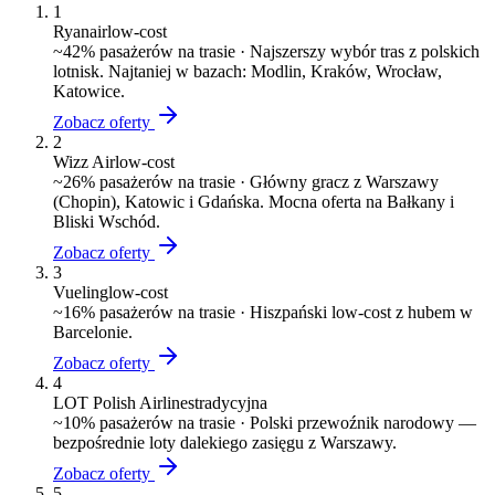
1
Ryanair
low-cost
~
42
% pasażerów na trasie ·
Najszerszy wybór tras z polskich
lotnisk. Najtaniej w bazach: Modlin, Kraków, Wrocław,
Katowice.
Zobacz oferty
2
Wizz Air
low-cost
~
26
% pasażerów na trasie ·
Główny gracz z Warszawy
(Chopin), Katowic i Gdańska. Mocna oferta na Bałkany i
Bliski Wschód.
Zobacz oferty
3
Vueling
low-cost
~
16
% pasażerów na trasie ·
Hiszpański low-cost z hubem w
Barcelonie.
Zobacz oferty
4
LOT Polish Airlines
tradycyjna
~
10
% pasażerów na trasie ·
Polski przewoźnik narodowy —
bezpośrednie loty dalekiego zasięgu z Warszawy.
Zobacz oferty
5