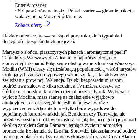
Enter Air
czarter
~
6
% pasażerów na trasie ·
Polski czarter — głównie pakiety
wakacyjne na Morze Śródziemne.
Zobacz oferty
Udziały orientacyjne — zależą od pory roku, dnia tygodnia i
dostępności bezpośrednich połączeń.
Marzysz o słońcu, piaszczystych plażach i aromatycznej paelli?
Tanie loty z Warszawy do Alicante to najkrótsza droga do
słonecznej Hiszpanii. Połączenie obsługiwane z lotniska Warszawa-
Modlin (WMI) cieszy się niesłabnącą popularnością wśród turystów
szukających zarówno typowego wypoczynku, jak i aktywnego
zwiedzania prowincji Walencja. Dzięki bezpośrednim rejsom
podróż trwa zaledwie kilka godzin, a Ty możesz cieszyć się
śródziemnomorskim klimatem niemal przez cały rok. Wybierając
wylot z Modlina, masz szansę na znalezienie wyjątkowo
atrakcyjnych cen, szczególnie jeśli planujesz podróż z
wyprzedzeniem. Alicante to nie tylko baza wypadowa do
popularnych kurortów takich jak Benidorm czy Torrevieja, ale
przede wszystkim urokliwe miasto z bogatą historią, górującym nad
okolicą zamkiem Santa Bárbara i tętniącą życiem nadmorską
promenadą Explanada de España. Sprawdź, jak zaplanować podróż,
by nie przepłacić i maksymalnie wykorzystać czas na Costa Blanca.