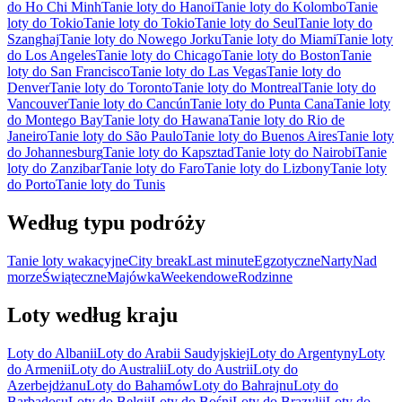
do Ho Chi Minh
Tanie loty do Hanoi
Tanie loty do Kolombo
Tanie
loty do Tokio
Tanie loty do Tokio
Tanie loty do Seul
Tanie loty do
Szanghaj
Tanie loty do Nowego Jorku
Tanie loty do Miami
Tanie loty
do Los Angeles
Tanie loty do Chicago
Tanie loty do Boston
Tanie
loty do San Francisco
Tanie loty do Las Vegas
Tanie loty do
Denver
Tanie loty do Toronto
Tanie loty do Montreal
Tanie loty do
Vancouver
Tanie loty do Cancún
Tanie loty do Punta Cana
Tanie loty
do Montego Bay
Tanie loty do Hawana
Tanie loty do Rio de
Janeiro
Tanie loty do São Paulo
Tanie loty do Buenos Aires
Tanie loty
do Johannesburg
Tanie loty do Kapsztad
Tanie loty do Nairobi
Tanie
loty do Zanzibar
Tanie loty do Faro
Tanie loty do Lizbony
Tanie loty
do Porto
Tanie loty do Tunis
Według typu podróży
Tanie loty wakacyjne
City break
Last minute
Egzotyczne
Narty
Nad
morze
Świąteczne
Majówka
Weekendowe
Rodzinne
Loty według kraju
Loty do Albanii
Loty do Arabii Saudyjskiej
Loty do Argentyny
Loty
do Armenii
Loty do Australii
Loty do Austrii
Loty do
Azerbejdżanu
Loty do Bahamów
Loty do Bahrajnu
Loty do
Barbadosu
Loty do Belgii
Loty do Bośni
Loty do Brazylii
Loty do