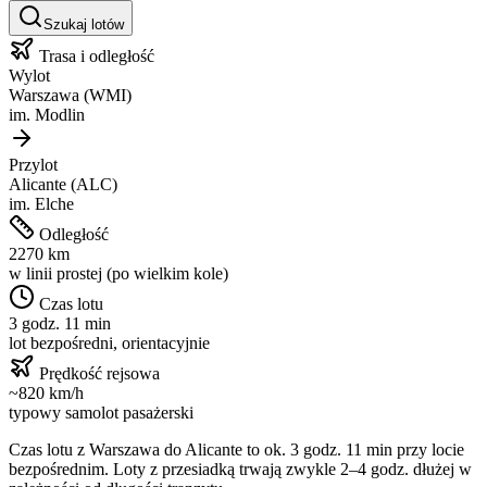
Szukaj lotów
Trasa i odległość
Wylot
Warszawa
(
WMI
)
im.
Modlin
Przylot
Alicante
(
ALC
)
im.
Elche
Odległość
2270
km
w linii prostej (po wielkim kole)
Czas lotu
3 godz. 11 min
lot bezpośredni, orientacyjnie
Prędkość rejsowa
~
820
km/h
typowy samolot pasażerski
Czas lotu z
Warszawa
do
Alicante
to ok.
3 godz. 11 min
przy locie
bezpośrednim. Loty z przesiadką trwają zwykle 2–4 godz. dłużej w