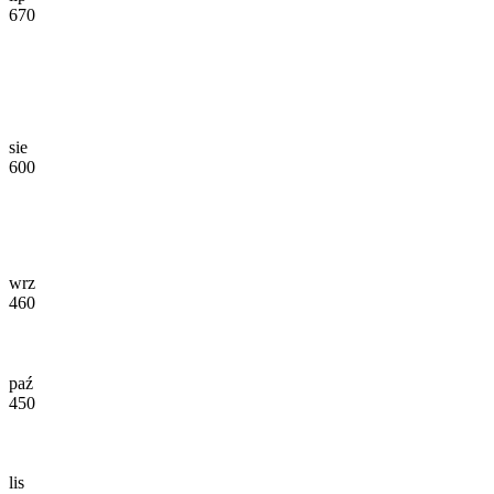
670
sie
600
wrz
460
paź
450
lis