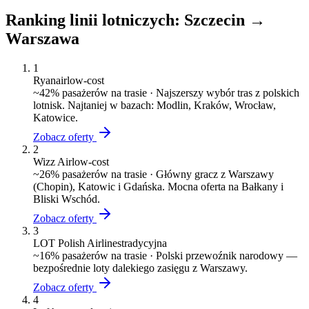
Ranking linii lotniczych:
Szczecin
→
Warszawa
1
Ryanair
low-cost
~
42
% pasażerów na trasie ·
Najszerszy wybór tras z polskich
lotnisk. Najtaniej w bazach: Modlin, Kraków, Wrocław,
Katowice.
Zobacz oferty
2
Wizz Air
low-cost
~
26
% pasażerów na trasie ·
Główny gracz z Warszawy
(Chopin), Katowic i Gdańska. Mocna oferta na Bałkany i
Bliski Wschód.
Zobacz oferty
3
LOT Polish Airlines
tradycyjna
~
16
% pasażerów na trasie ·
Polski przewoźnik narodowy —
bezpośrednie loty dalekiego zasięgu z Warszawy.
Zobacz oferty
4