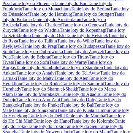
Piza
Tanie loty do Florencja
Tanie loty do Bari
Tanie loty do
Frankfurtu
Tanie loty do Monachium
Tanie loty do Berlina
Tanie loty
do Düsseldorf
Tanie loty do Hamburg
Tanie loty do Stuttgart
Tanie
loty do Kolonia
Tanie loty do Amsterdamu
Tanie loty do
Bruksela
Tanie loty do Charleroi
Tanie loty do Genewa
Tanie loty do
Zurychu
Tanie loty do Wiednia
Tanie loty do Kopenhagi
Tanie loty
do Sztokholmu
Tanie loty do Oslo
Tanie loty do Helsinek
Tanie loty
do Ryga
Tanie loty do Tallinn
Tanie loty do Wilno
Tanie loty do
Reykjavik
Tanie loty do Pragi
Tanie loty do Budapesztu
Tanie loty do
Splitu
Tanie loty do Dubrownika
Tanie loty do Zagrzeb
Tanie loty do
Pula
Tanie loty do Belgrad
Tanie loty do Tirany
Tanie loty do
Tivatu
Tanie loty do Sofii
Tanie loty do Warny
Tanie loty do
Burgas
Tanie loty do Stambułu
Tanie loty do Stambułu
Tanie loty do
Ankara
Tanie loty do Antalyi
Tanie loty do Tel Awiw
Tanie loty do
Larnaki
Tanie loty do Malty
Tanie loty do Aten
Tanie loty do
Heraklionu
Tanie loty do Rodos
Tanie loty do Santorini
Tanie loty do
Hurghady
Tanie loty do Sharm el-Sheikh
Tanie loty do Marsa
Alam
Tanie loty do Marrakeszu
Tanie loty do Agadiru
Tanie loty do
Dubaju
Tanie loty do Abu Zabi
Tanie loty do Dohy
Tanie loty do
Bangkoku
Tanie loty do Phuket
Tanie loty do Bali
Tanie loty do
Male
Tanie loty do Singapuru
Tanie loty do Kuala Lumpur
Tanie loty
do Hongkong
Tanie loty do Delhi
Tanie loty do Mumbaj
Tanie loty
do Ho Chi Minh
Tanie loty do Hanoi
Tanie loty do Kolombo
Tanie
loty do Tokio
Tanie loty do Tokio
Tanie loty do Seul
Tanie loty do
Szanghaj
Tanie loty do Nowego Jorku
Tanie loty do Miami
Tanie loty