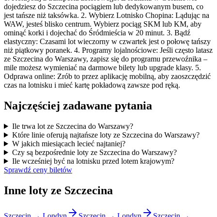
dojedziesz do Szczecina pociągiem lub dedykowanym busem, co
jest tańsze niż taksówka. 2. Wybierz Lotnisko Chopina: Lądując na
WAW, jesteś blisko centrum. Wybierz pociąg SKM lub KM, aby
ominąć korki i dojechać do Śródmieścia w 20 minut. 3. Bądź
elastyczny: Czasami lot wieczorny w czwartek jest o połowę tańszy
niż piątkowy poranek. 4. Programy lojalnościowe: Jeśli często latasz
ze Szczecina do Warszawy, zapisz się do programu przewoźnika –
mile możesz wymieniać na darmowe bilety lub upgrade klasy. 5.
Odprawa online: Zrób to przez aplikację mobilną, aby zaoszczędzić
czas na lotnisku i mieć kartę pokładową zawsze pod ręką.
Najczęściej zadawane pytania
Ile trwa lot ze Szczecina do Warszawy?
Które linie oferują najtańsze loty ze Szczecina do Warszawy?
W jakich miesiącach lecieć najtaniej?
Czy są bezpośrednie loty ze Szczecina do Warszawy?
Ile wcześniej być na lotnisku przed lotem krajowym?
Sprawdź ceny biletów
Inne loty ze Szczecina
Szczecin → Londyn
Szczecin → Londyn
Szczecin →