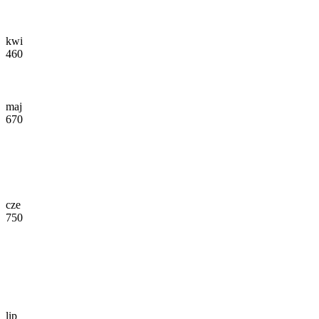
kwi
460
maj
670
cze
750
lip