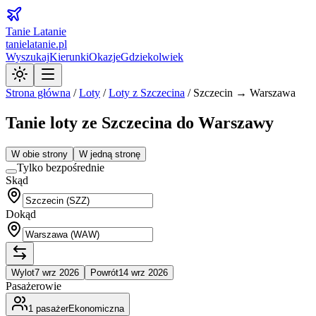
Tanie Latanie
tanielatanie.pl
Wyszukaj
Kierunki
Okazje
Gdziekolwiek
Strona główna
/
Loty
/
Loty z
Szczecina
/
Szczecin → Warszawa
Tanie loty ze Szczecina do Warszawy
W obie strony
W jedną stronę
Tylko bezpośrednie
Skąd
Dokąd
Wylot
7 wrz 2026
Powrót
14 wrz 2026
Pasażerowie
1
pasażer
Ekonomiczna