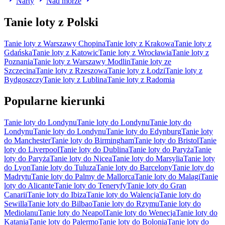
Narty
Nad morze
Tanie loty z Polski
Tanie loty z Warszawy Chopina
Tanie loty z Krakowa
Tanie loty z
Gdańska
Tanie loty z Katowic
Tanie loty z Wrocławia
Tanie loty z
Poznania
Tanie loty z Warszawy Modlin
Tanie loty ze
Szczecina
Tanie loty z Rzeszowa
Tanie loty z Łodzi
Tanie loty z
Bydgoszczy
Tanie loty z Lublina
Tanie loty z Radomia
Popularne kierunki
Tanie loty do Londynu
Tanie loty do Londynu
Tanie loty do
Londynu
Tanie loty do Londynu
Tanie loty do Edynburg
Tanie loty
do Manchester
Tanie loty do Birmingham
Tanie loty do Bristol
Tanie
loty do Liverpool
Tanie loty do Dublina
Tanie loty do Paryża
Tanie
loty do Paryża
Tanie loty do Nicea
Tanie loty do Marsylia
Tanie loty
do Lyon
Tanie loty do Tuluza
Tanie loty do Barcelony
Tanie loty do
Madrytu
Tanie loty do Palmy de Mallorca
Tanie loty do Malagi
Tanie
loty do Alicante
Tanie loty do Teneryfy
Tanie loty do Gran
Canarii
Tanie loty do Ibiza
Tanie loty do Walencja
Tanie loty do
Sewilla
Tanie loty do Bilbao
Tanie loty do Rzymu
Tanie loty do
Mediolanu
Tanie loty do Neapol
Tanie loty do Wenecja
Tanie loty do
Katania
Tanie loty do Palermo
Tanie loty do Bolonia
Tanie loty do