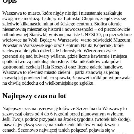
Opis
Warszawa to miasto, które nigdy nie śpi i nieustannie zaskakuje
swoją metamorfozą. Lądując na Lotnisku Chopina, znajdziesz się
zaledwie kilkanaście minut od ścisłego centrum. Stolica oferuje
niesamowitą mieszankę historii i nowoczesności – od pieczołowicie
odbudowanej Starówki, wpisanej na listę UNESCO, po przeszklone
wieżowce na Woli. Będąc w Warszawie, warto odwiedzić Muzeum
Powstania Warszawskiego oraz Centrum Nauki Kopernik, które
zachwyca nie tylko dzieci, ale i dorosłych. Wieczorem życie
przenosi się nad bulwary wiślane, gdzie liczne kawiarnie i miejsca
spotkań tworzą unikalną atmosferę. Dla miłośników zakupów i
gastronomii czekają Hala Koszyki oraz liczne galerie handlowe.
Warszawa to również miasto zieleni – parki stanowią aż jedną
czwartą jej powierzchni, co sprawia, że nawet krótki pobyt pozwala
na chwilę oddechu od wielkomiejskiego zgiełku.
Najlepszy czas na lot
Najlepszy czas na rezerwację lotów ze Szczecina do Warszawy to
zazwyczaj okres od 4 do 6 tygodni przed planowanym wylotem.
Jeśli Twoja podróż przypada na środek tygodnia (wtorek lub środę),
masz największą szansę na znalezienie biletów w najniższych
cenach. Sezonowo najwięcej tanich połączeń pojawia się w