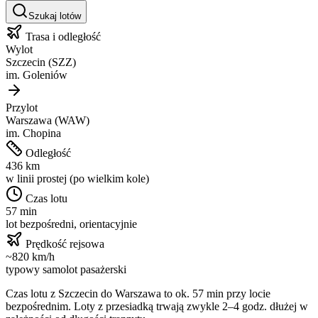
Szukaj lotów
Trasa i odległość
Wylot
Szczecin
(
SZZ
)
im.
Goleniów
Przylot
Warszawa
(
WAW
)
im.
Chopina
Odległość
436
km
w linii prostej (po wielkim kole)
Czas lotu
57 min
lot bezpośredni, orientacyjnie
Prędkość rejsowa
~
820
km/h
typowy samolot pasażerski
Czas lotu z
Szczecin
do
Warszawa
to ok.
57 min
przy locie
bezpośrednim. Loty z przesiadką trwają zwykle 2–4 godz. dłużej w