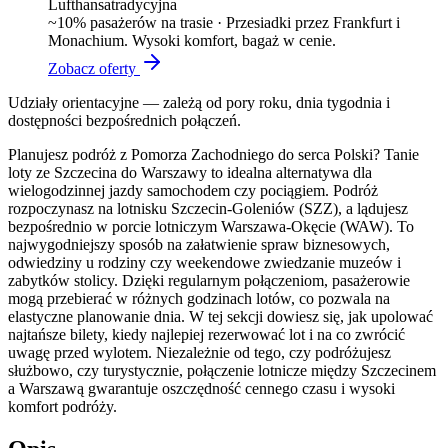
Lufthansa
tradycyjna
~
10
% pasażerów na trasie ·
Przesiadki przez Frankfurt i
Monachium. Wysoki komfort, bagaż w cenie.
Zobacz oferty
Udziały orientacyjne — zależą od pory roku, dnia tygodnia i
dostępności bezpośrednich połączeń.
Planujesz podróż z Pomorza Zachodniego do serca Polski? Tanie
loty ze Szczecina do Warszawy to idealna alternatywa dla
wielogodzinnej jazdy samochodem czy pociągiem. Podróż
rozpoczynasz na lotnisku Szczecin-Goleniów (SZZ), a lądujesz
bezpośrednio w porcie lotniczym Warszawa-Okęcie (WAW). To
najwygodniejszy sposób na załatwienie spraw biznesowych,
odwiedziny u rodziny czy weekendowe zwiedzanie muzeów i
zabytków stolicy. Dzięki regularnym połączeniom, pasażerowie
mogą przebierać w różnych godzinach lotów, co pozwala na
elastyczne planowanie dnia. W tej sekcji dowiesz się, jak upolować
najtańsze bilety, kiedy najlepiej rezerwować lot i na co zwrócić
uwagę przed wylotem. Niezależnie od tego, czy podróżujesz
służbowo, czy turystycznie, połączenie lotnicze między Szczecinem
a Warszawą gwarantuje oszczędność cennego czasu i wysoki
komfort podróży.