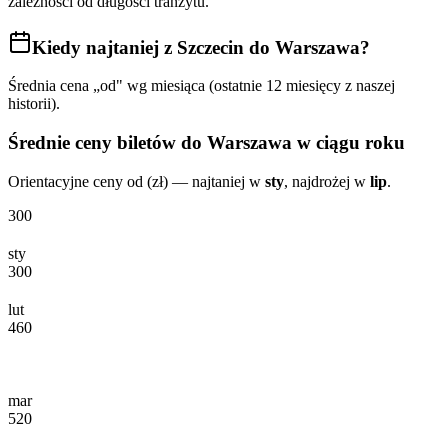
zależności od długości tranzytu.
Kiedy najtaniej
z Szczecin do Warszawa
?
Średnia cena „od" wg miesiąca (ostatnie 12 miesięcy z naszej
historii).
Średnie ceny biletów
do Warszawa
w ciągu roku
Orientacyjne ceny od (zł) — najtaniej w
sty
, najdrożej w
lip
.
300
sty
300
lut
460
mar
520