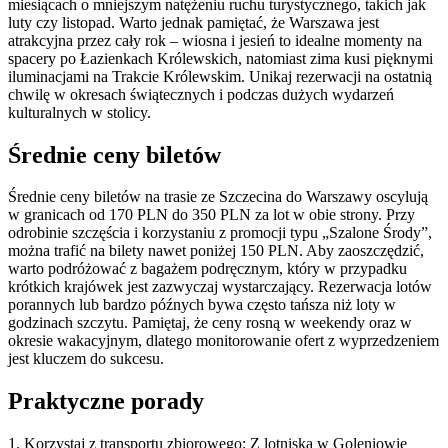
miesiącach o mniejszym natężeniu ruchu turystycznego, takich jak
luty czy listopad. Warto jednak pamiętać, że Warszawa jest
atrakcyjna przez cały rok – wiosna i jesień to idealne momenty na
spacery po Łazienkach Królewskich, natomiast zima kusi pięknymi
iluminacjami na Trakcie Królewskim. Unikaj rezerwacji na ostatnią
chwilę w okresach świątecznych i podczas dużych wydarzeń
kulturalnych w stolicy.
Średnie ceny biletów
Średnie ceny biletów na trasie ze Szczecina do Warszawy oscylują
w granicach od 170 PLN do 350 PLN za lot w obie strony. Przy
odrobinie szczęścia i korzystaniu z promocji typu „Szalone Środy”,
można trafić na bilety nawet poniżej 150 PLN. Aby zaoszczędzić,
warto podróżować z bagażem podręcznym, który w przypadku
krótkich krajówek jest zazwyczaj wystarczający. Rezerwacja lotów
porannych lub bardzo późnych bywa często tańsza niż loty w
godzinach szczytu. Pamiętaj, że ceny rosną w weekendy oraz w
okresie wakacyjnym, dlatego monitorowanie ofert z wyprzedzeniem
jest kluczem do sukcesu.
Praktyczne porady
1. Korzystaj z transportu zbiorowego: Z lotniska w Goleniowie