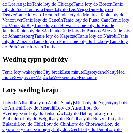
do Los Angeles
Tanie loty do Chicago
Tanie loty do Boston
Tanie
loty do San Francisco
Tanie loty do Las Vegas
Tanie loty do
Denver
Tanie loty do Toronto
Tanie loty do Montreal
Tanie loty do
Vancouver
Tanie loty do Cancún
Tanie loty do Punta Cana
Tanie loty
do Montego Bay
Tanie loty do Hawana
Tanie loty do Rio de
Janeiro
Tanie loty do São Paulo
Tanie loty do Buenos Aires
Tanie loty
do Johannesburg
Tanie loty do Kapsztad
Tanie loty do Nairobi
Tanie
loty do Zanzibar
Tanie loty do Faro
Tanie loty do Lizbony
Tanie loty
do Porto
Tanie loty do Tunis
Według typu podróży
Tanie loty wakacyjne
City break
Last minute
Egzotyczne
Narty
Nad
morze
Świąteczne
Majówka
Weekendowe
Rodzinne
Loty według kraju
Loty do Albanii
Loty do Arabii Saudyjskiej
Loty do Argentyny
Loty
do Armenii
Loty do Australii
Loty do Austrii
Loty do
Azerbejdżanu
Loty do Bahamów
Loty do Bahrajnu
Loty do
Barbadosu
Loty do Belgii
Loty do Bośni
Loty do Brazylii
Loty do
Bułgarii
Loty do Chile
Loty do Chin
Loty do Chorwacji
Loty do
Cypru
Loty do Czarnogóry
Loty do Czech
Loty do Danii
Loty do