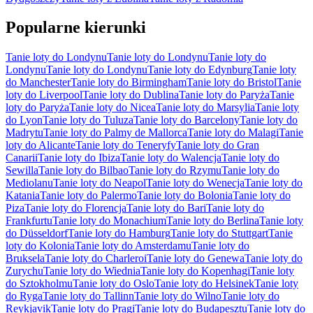
Popularne kierunki
Tanie loty do Londynu
Tanie loty do Londynu
Tanie loty do
Londynu
Tanie loty do Londynu
Tanie loty do Edynburg
Tanie loty
do Manchester
Tanie loty do Birmingham
Tanie loty do Bristol
Tanie
loty do Liverpool
Tanie loty do Dublina
Tanie loty do Paryża
Tanie
loty do Paryża
Tanie loty do Nicea
Tanie loty do Marsylia
Tanie loty
do Lyon
Tanie loty do Tuluza
Tanie loty do Barcelony
Tanie loty do
Madrytu
Tanie loty do Palmy de Mallorca
Tanie loty do Malagi
Tanie
loty do Alicante
Tanie loty do Teneryfy
Tanie loty do Gran
Canarii
Tanie loty do Ibiza
Tanie loty do Walencja
Tanie loty do
Sewilla
Tanie loty do Bilbao
Tanie loty do Rzymu
Tanie loty do
Mediolanu
Tanie loty do Neapol
Tanie loty do Wenecja
Tanie loty do
Katania
Tanie loty do Palermo
Tanie loty do Bolonia
Tanie loty do
Piza
Tanie loty do Florencja
Tanie loty do Bari
Tanie loty do
Frankfurtu
Tanie loty do Monachium
Tanie loty do Berlina
Tanie loty
do Düsseldorf
Tanie loty do Hamburg
Tanie loty do Stuttgart
Tanie
loty do Kolonia
Tanie loty do Amsterdamu
Tanie loty do
Bruksela
Tanie loty do Charleroi
Tanie loty do Genewa
Tanie loty do
Zurychu
Tanie loty do Wiednia
Tanie loty do Kopenhagi
Tanie loty
do Sztokholmu
Tanie loty do Oslo
Tanie loty do Helsinek
Tanie loty
do Ryga
Tanie loty do Tallinn
Tanie loty do Wilno
Tanie loty do
Reykjavik
Tanie loty do Pragi
Tanie loty do Budapesztu
Tanie loty do