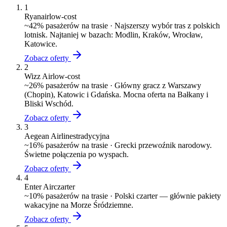
1
Ryanair
low-cost
~
42
% pasażerów na trasie ·
Najszerszy wybór tras z polskich
lotnisk. Najtaniej w bazach: Modlin, Kraków, Wrocław,
Katowice.
Zobacz oferty
2
Wizz Air
low-cost
~
26
% pasażerów na trasie ·
Główny gracz z Warszawy
(Chopin), Katowic i Gdańska. Mocna oferta na Bałkany i
Bliski Wschód.
Zobacz oferty
3
Aegean Airlines
tradycyjna
~
16
% pasażerów na trasie ·
Grecki przewoźnik narodowy.
Świetne połączenia po wyspach.
Zobacz oferty
4
Enter Air
czarter
~
10
% pasażerów na trasie ·
Polski czarter — głównie pakiety
wakacyjne na Morze Śródziemne.
Zobacz oferty