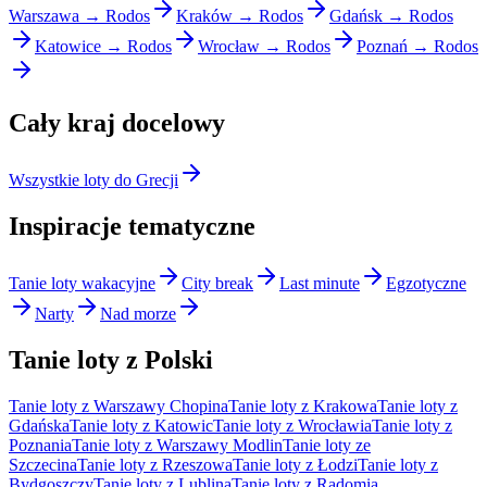
Warszawa → Rodos
Kraków → Rodos
Gdańsk → Rodos
Katowice → Rodos
Wrocław → Rodos
Poznań → Rodos
Cały kraj docelowy
Wszystkie loty do Grecji
Inspiracje tematyczne
Tanie loty wakacyjne
City break
Last minute
Egzotyczne
Narty
Nad morze
Tanie loty z Polski
Tanie loty z Warszawy Chopina
Tanie loty z Krakowa
Tanie loty z
Gdańska
Tanie loty z Katowic
Tanie loty z Wrocławia
Tanie loty z
Poznania
Tanie loty z Warszawy Modlin
Tanie loty ze
Szczecina
Tanie loty z Rzeszowa
Tanie loty z Łodzi
Tanie loty z
Bydgoszczy
Tanie loty z Lublina
Tanie loty z Radomia