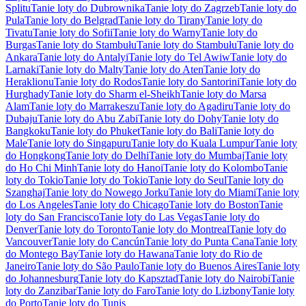
Splitu
Tanie loty do Dubrownika
Tanie loty do Zagrzeb
Tanie loty do
Pula
Tanie loty do Belgrad
Tanie loty do Tirany
Tanie loty do
Tivatu
Tanie loty do Sofii
Tanie loty do Warny
Tanie loty do
Burgas
Tanie loty do Stambułu
Tanie loty do Stambułu
Tanie loty do
Ankara
Tanie loty do Antalyi
Tanie loty do Tel Awiw
Tanie loty do
Larnaki
Tanie loty do Malty
Tanie loty do Aten
Tanie loty do
Heraklionu
Tanie loty do Rodos
Tanie loty do Santorini
Tanie loty do
Hurghady
Tanie loty do Sharm el-Sheikh
Tanie loty do Marsa
Alam
Tanie loty do Marrakeszu
Tanie loty do Agadiru
Tanie loty do
Dubaju
Tanie loty do Abu Zabi
Tanie loty do Dohy
Tanie loty do
Bangkoku
Tanie loty do Phuket
Tanie loty do Bali
Tanie loty do
Male
Tanie loty do Singapuru
Tanie loty do Kuala Lumpur
Tanie loty
do Hongkong
Tanie loty do Delhi
Tanie loty do Mumbaj
Tanie loty
do Ho Chi Minh
Tanie loty do Hanoi
Tanie loty do Kolombo
Tanie
loty do Tokio
Tanie loty do Tokio
Tanie loty do Seul
Tanie loty do
Szanghaj
Tanie loty do Nowego Jorku
Tanie loty do Miami
Tanie loty
do Los Angeles
Tanie loty do Chicago
Tanie loty do Boston
Tanie
loty do San Francisco
Tanie loty do Las Vegas
Tanie loty do
Denver
Tanie loty do Toronto
Tanie loty do Montreal
Tanie loty do
Vancouver
Tanie loty do Cancún
Tanie loty do Punta Cana
Tanie loty
do Montego Bay
Tanie loty do Hawana
Tanie loty do Rio de
Janeiro
Tanie loty do São Paulo
Tanie loty do Buenos Aires
Tanie loty
do Johannesburg
Tanie loty do Kapsztad
Tanie loty do Nairobi
Tanie
loty do Zanzibar
Tanie loty do Faro
Tanie loty do Lizbony
Tanie loty
do Porto
Tanie loty do Tunis