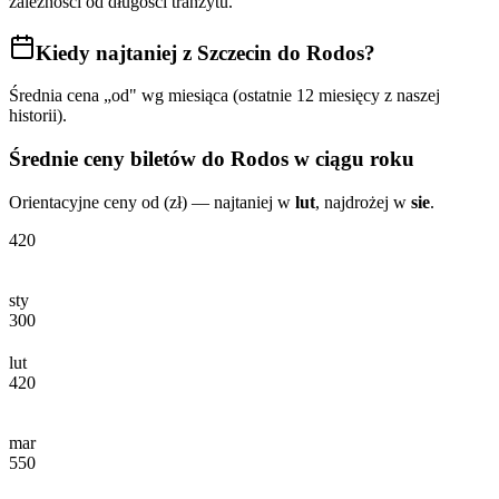
zależności od długości tranzytu.
Kiedy najtaniej
z Szczecin do Rodos
?
Średnia cena „od" wg miesiąca (ostatnie 12 miesięcy z naszej
historii).
Średnie ceny biletów
do Rodos
w ciągu roku
Orientacyjne ceny od (zł) — najtaniej w
lut
, najdrożej w
sie
.
420
sty
300
lut
420
mar
550