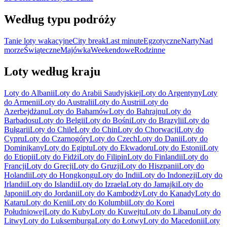
Według typu podróży
Tanie loty wakacyjne
City break
Last minute
Egzotyczne
Narty
Nad
morze
Świąteczne
Majówka
Weekendowe
Rodzinne
Loty według kraju
Loty do Albanii
Loty do Arabii Saudyjskiej
Loty do Argentyny
Loty
do Armenii
Loty do Australii
Loty do Austrii
Loty do
Azerbejdżanu
Loty do Bahamów
Loty do Bahrajnu
Loty do
Barbadosu
Loty do Belgii
Loty do Bośni
Loty do Brazylii
Loty do
Bułgarii
Loty do Chile
Loty do Chin
Loty do Chorwacji
Loty do
Cypru
Loty do Czarnogóry
Loty do Czech
Loty do Danii
Loty do
Dominikany
Loty do Egiptu
Loty do Ekwadoru
Loty do Estonii
Loty
do Etiopii
Loty do Fidżi
Loty do Filipin
Loty do Finlandii
Loty do
Francji
Loty do Grecji
Loty do Gruzji
Loty do Hiszpanii
Loty do
Holandii
Loty do Hongkongu
Loty do Indii
Loty do Indonezji
Loty do
Irlandii
Loty do Islandii
Loty do Izraela
Loty do Jamajki
Loty do
Japonii
Loty do Jordanii
Loty do Kambodży
Loty do Kanady
Loty do
Kataru
Loty do Kenii
Loty do Kolumbii
Loty do Korei
Południowej
Loty do Kuby
Loty do Kuwejtu
Loty do Libanu
Loty do
Litwy
Loty do Luksemburga
Loty do Łotwy
Loty do Macedonii
Loty