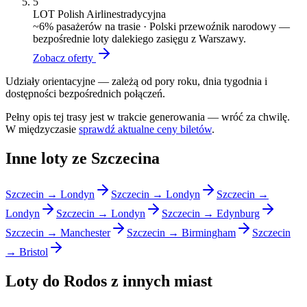
5
LOT Polish Airlines
tradycyjna
~
6
% pasażerów na trasie ·
Polski przewoźnik narodowy —
bezpośrednie loty dalekiego zasięgu z Warszawy.
Zobacz oferty
Udziały orientacyjne — zależą od pory roku, dnia tygodnia i
dostępności bezpośrednich połączeń.
Pełny opis tej trasy jest w trakcie generowania — wróć za chwilę.
W międzyczasie
sprawdź aktualne ceny biletów
.
Inne loty ze Szczecina
Szczecin → Londyn
Szczecin → Londyn
Szczecin →
Londyn
Szczecin → Londyn
Szczecin → Edynburg
Szczecin → Manchester
Szczecin → Birmingham
Szczecin
→ Bristol
Loty do Rodos z innych miast