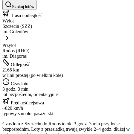
Szukaj lotów
Trasa i odległość
Wylot
Szczecin
(
SZZ
)
im.
Goleniów
Przylot
Rodos
(
RHO
)
im.
Diagoras
Odległość
2165
km
w linii prostej (po wielkim kole)
Czas lotu
3 godz. 3 min
lot bezpośredni, orientacyjnie
Prędkość rejsowa
~
820
km/h
typowy samolot pasażerski
Czas lotu z
Szczecin
do
Rodos
to ok.
3 godz. 3 min
przy locie
bezpośrednim. Loty z przesiadką trwają zwykle 2–4 godz. dłużej w