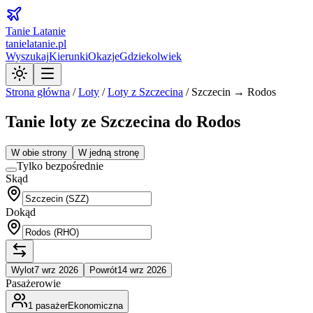
Tanie Latanie
tanielatanie.pl
Wyszukaj
Kierunki
Okazje
Gdziekolwiek
Strona główna
/
Loty
/
Loty z
Szczecina
/
Szczecin → Rodos
Tanie loty ze Szczecina do Rodos
W obie strony
W jedną stronę
Tylko bezpośrednie
Skąd
Dokąd
Wylot
7 wrz 2026
Powrót
14 wrz 2026
Pasażerowie
1
pasażer
Ekonomiczna