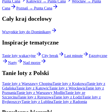
Punta Cana
Katowice → Punta Cana
Wrocław → Punta
Cana
Poznań → Punta Cana
Cały kraj docelowy
Wszystkie loty do Dominikany
Inspiracje tematyczne
Tanie loty wakacyjne
City break
Last minute
Egzotyczne
Narty
Nad morze
Tanie loty z Polski
Tanie loty z Warszawy Chopina
Tanie loty z Krakowa
Tanie loty z
Gdańska
Tanie loty z Katowic
Tanie loty z Wrocławia
Tanie loty z
Poznania
Tanie loty z Warszawy Modlin
Tanie loty ze
Szczecina
Tanie loty z Rzeszowa
Tanie loty z Łodzi
Tanie loty z
Bydgoszczy
Tanie loty z Lublina
Tanie loty z Radomia