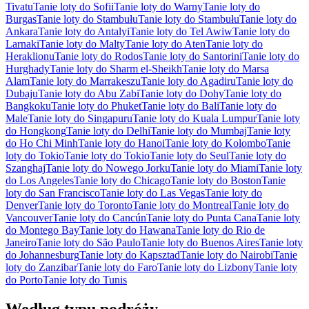
Tivatu
Tanie loty do Sofii
Tanie loty do Warny
Tanie loty do
Burgas
Tanie loty do Stambułu
Tanie loty do Stambułu
Tanie loty do
Ankara
Tanie loty do Antalyi
Tanie loty do Tel Awiw
Tanie loty do
Larnaki
Tanie loty do Malty
Tanie loty do Aten
Tanie loty do
Heraklionu
Tanie loty do Rodos
Tanie loty do Santorini
Tanie loty do
Hurghady
Tanie loty do Sharm el-Sheikh
Tanie loty do Marsa
Alam
Tanie loty do Marrakeszu
Tanie loty do Agadiru
Tanie loty do
Dubaju
Tanie loty do Abu Zabi
Tanie loty do Dohy
Tanie loty do
Bangkoku
Tanie loty do Phuket
Tanie loty do Bali
Tanie loty do
Male
Tanie loty do Singapuru
Tanie loty do Kuala Lumpur
Tanie loty
do Hongkong
Tanie loty do Delhi
Tanie loty do Mumbaj
Tanie loty
do Ho Chi Minh
Tanie loty do Hanoi
Tanie loty do Kolombo
Tanie
loty do Tokio
Tanie loty do Tokio
Tanie loty do Seul
Tanie loty do
Szanghaj
Tanie loty do Nowego Jorku
Tanie loty do Miami
Tanie loty
do Los Angeles
Tanie loty do Chicago
Tanie loty do Boston
Tanie
loty do San Francisco
Tanie loty do Las Vegas
Tanie loty do
Denver
Tanie loty do Toronto
Tanie loty do Montreal
Tanie loty do
Vancouver
Tanie loty do Cancún
Tanie loty do Punta Cana
Tanie loty
do Montego Bay
Tanie loty do Hawana
Tanie loty do Rio de
Janeiro
Tanie loty do São Paulo
Tanie loty do Buenos Aires
Tanie loty
do Johannesburg
Tanie loty do Kapsztad
Tanie loty do Nairobi
Tanie
loty do Zanzibar
Tanie loty do Faro
Tanie loty do Lizbony
Tanie loty
do Porto
Tanie loty do Tunis