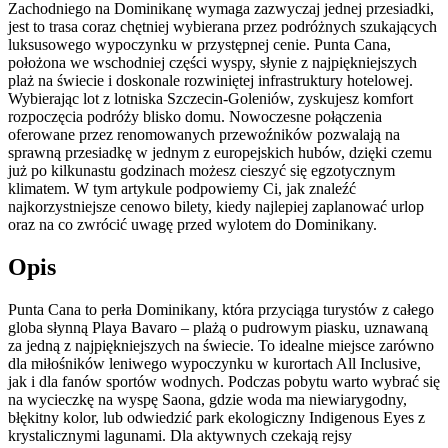
Zachodniego na Dominikanę wymaga zazwyczaj jednej przesiadki,
jest to trasa coraz chętniej wybierana przez podróżnych szukających
luksusowego wypoczynku w przystępnej cenie. Punta Cana,
położona we wschodniej części wyspy, słynie z najpiękniejszych
plaż na świecie i doskonale rozwiniętej infrastruktury hotelowej.
Wybierając lot z lotniska Szczecin-Goleniów, zyskujesz komfort
rozpoczęcia podróży blisko domu. Nowoczesne połączenia
oferowane przez renomowanych przewoźników pozwalają na
sprawną przesiadkę w jednym z europejskich hubów, dzięki czemu
już po kilkunastu godzinach możesz cieszyć się egzotycznym
klimatem. W tym artykule podpowiemy Ci, jak znaleźć
najkorzystniejsze cenowo bilety, kiedy najlepiej zaplanować urlop
oraz na co zwrócić uwagę przed wylotem do Dominikany.
Opis
Punta Cana to perła Dominikany, która przyciąga turystów z całego
globa słynną Playa Bavaro – plażą o pudrowym piasku, uznawaną
za jedną z najpiękniejszych na świecie. To idealne miejsce zarówno
dla miłośników leniwego wypoczynku w kurortach All Inclusive,
jak i dla fanów sportów wodnych. Podczas pobytu warto wybrać się
na wycieczkę na wyspę Saona, gdzie woda ma niewiarygodny,
błękitny kolor, lub odwiedzić park ekologiczny Indigenous Eyes z
krystalicznymi lagunami. Dla aktywnych czekają rejsy