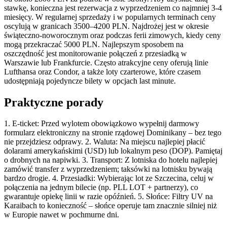
stawkę, konieczna jest rezerwacja z wyprzedzeniem co najmniej 3-4
miesięcy. W regularnej sprzedaży i w popularnych terminach ceny
oscylują w granicach 3500–4200 PLN. Najdrożej jest w okresie
świąteczno-noworocznym oraz podczas ferii zimowych, kiedy ceny
mogą przekraczać 5000 PLN. Najlepszym sposobem na
oszczędność jest monitorowanie połączeń z przesiadką w
Warszawie lub Frankfurcie. Często atrakcyjne ceny oferują linie
Lufthansa oraz Condor, a także loty czarterowe, które czasem
udostępniają pojedyncze bilety w opcjach last minute.
Praktyczne porady
1. E-ticket: Przed wylotem obowiązkowo wypełnij darmowy
formularz elektroniczny na stronie rządowej Dominikany – bez tego
nie przejdziesz odprawy. 2. Waluta: Na miejscu najlepiej płacić
dolarami amerykańskimi (USD) lub lokalnym peso (DOP). Pamiętaj
o drobnych na napiwki. 3. Transport: Z lotniska do hotelu najlepiej
zamówić transfer z wyprzedzeniem; taksówki na lotnisku bywają
bardzo drogie. 4. Przesiadki: Wybierając lot ze Szczecina, celuj w
połączenia na jednym bilecie (np. PLL LOT + partnerzy), co
gwarantuje opiekę linii w razie opóźnień. 5. Słońce: Filtry UV na
Karaibach to konieczność – słońce operuje tam znacznie silniej niż
w Europie nawet w pochmurne dni.