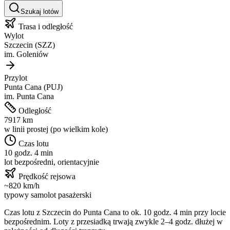
Szukaj lotów
Trasa i odległość
Wylot
Szczecin
(
SZZ
)
im.
Goleniów
Przylot
Punta Cana
(
PUJ
)
im.
Punta Cana
Odległość
7917
km
w linii prostej (po wielkim kole)
Czas lotu
10 godz. 4 min
lot bezpośredni, orientacyjnie
Prędkość rejsowa
~
820
km/h
typowy samolot pasażerski
Czas lotu z
Szczecin
do
Punta Cana
to ok.
10 godz. 4 min
przy locie
bezpośrednim. Loty z przesiadką trwają zwykle 2–4 godz. dłużej w