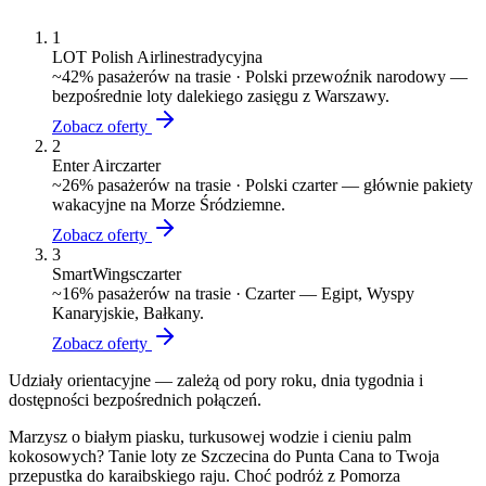
1
LOT Polish Airlines
tradycyjna
~
42
% pasażerów na trasie ·
Polski przewoźnik narodowy —
bezpośrednie loty dalekiego zasięgu z Warszawy.
Zobacz oferty
2
Enter Air
czarter
~
26
% pasażerów na trasie ·
Polski czarter — głównie pakiety
wakacyjne na Morze Śródziemne.
Zobacz oferty
3
SmartWings
czarter
~
16
% pasażerów na trasie ·
Czarter — Egipt, Wyspy
Kanaryjskie, Bałkany.
Zobacz oferty
Udziały orientacyjne — zależą od pory roku, dnia tygodnia i
dostępności bezpośrednich połączeń.
Marzysz o białym piasku, turkusowej wodzie i cieniu palm
kokosowych? Tanie loty ze Szczecina do Punta Cana to Twoja
przepustka do karaibskiego raju. Choć podróż z Pomorza