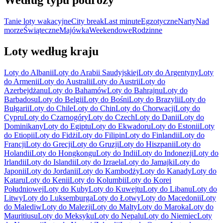
Według typu podróży
Tanie loty wakacyjne
City break
Last minute
Egzotyczne
Narty
Nad
morze
Świąteczne
Majówka
Weekendowe
Rodzinne
Loty według kraju
Loty do Albanii
Loty do Arabii Saudyjskiej
Loty do Argentyny
Loty
do Armenii
Loty do Australii
Loty do Austrii
Loty do
Azerbejdżanu
Loty do Bahamów
Loty do Bahrajnu
Loty do
Barbadosu
Loty do Belgii
Loty do Bośni
Loty do Brazylii
Loty do
Bułgarii
Loty do Chile
Loty do Chin
Loty do Chorwacji
Loty do
Cypru
Loty do Czarnogóry
Loty do Czech
Loty do Danii
Loty do
Dominikany
Loty do Egiptu
Loty do Ekwadoru
Loty do Estonii
Loty
do Etiopii
Loty do Fidżi
Loty do Filipin
Loty do Finlandii
Loty do
Francji
Loty do Grecji
Loty do Gruzji
Loty do Hiszpanii
Loty do
Holandii
Loty do Hongkongu
Loty do Indii
Loty do Indonezji
Loty do
Irlandii
Loty do Islandii
Loty do Izraela
Loty do Jamajki
Loty do
Japonii
Loty do Jordanii
Loty do Kambodży
Loty do Kanady
Loty do
Kataru
Loty do Kenii
Loty do Kolumbii
Loty do Korei
Południowej
Loty do Kuby
Loty do Kuwejtu
Loty do Libanu
Loty do
Litwy
Loty do Luksemburga
Loty do Łotwy
Loty do Macedonii
Loty
do Malediw
Loty do Malezji
Loty do Malty
Loty do Maroka
Loty do
Mauritiusu
Loty do Meksyku
Loty do Nepalu
Loty do Niemiec
Loty