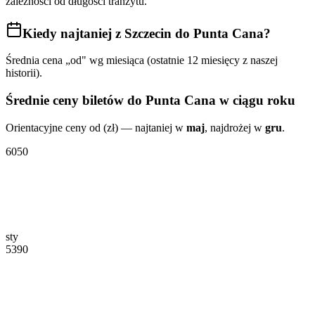
zależności od długości tranzytu.
Kiedy najtaniej
z Szczecin do Punta Cana
?
Średnia cena „od" wg miesiąca (ostatnie 12 miesięcy z naszej
historii).
Średnie ceny biletów
do Punta Cana
w ciągu roku
Orientacyjne ceny od (zł) — najtaniej w
maj
, najdrożej w
gru
.
6050
sty
5390