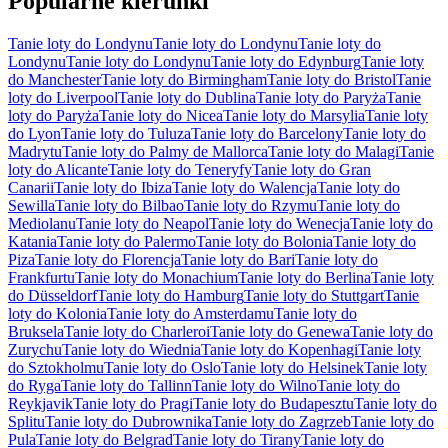
Popularne kierunki
Tanie loty do Londynu
Tanie loty do Londynu
Tanie loty do
Londynu
Tanie loty do Londynu
Tanie loty do Edynburg
Tanie loty
do Manchester
Tanie loty do Birmingham
Tanie loty do Bristol
Tanie
loty do Liverpool
Tanie loty do Dublina
Tanie loty do Paryża
Tanie
loty do Paryża
Tanie loty do Nicea
Tanie loty do Marsylia
Tanie loty
do Lyon
Tanie loty do Tuluza
Tanie loty do Barcelony
Tanie loty do
Madrytu
Tanie loty do Palmy de Mallorca
Tanie loty do Malagi
Tanie
loty do Alicante
Tanie loty do Teneryfy
Tanie loty do Gran
Canarii
Tanie loty do Ibiza
Tanie loty do Walencja
Tanie loty do
Sewilla
Tanie loty do Bilbao
Tanie loty do Rzymu
Tanie loty do
Mediolanu
Tanie loty do Neapol
Tanie loty do Wenecja
Tanie loty do
Katania
Tanie loty do Palermo
Tanie loty do Bolonia
Tanie loty do
Piza
Tanie loty do Florencja
Tanie loty do Bari
Tanie loty do
Frankfurtu
Tanie loty do Monachium
Tanie loty do Berlina
Tanie loty
do Düsseldorf
Tanie loty do Hamburg
Tanie loty do Stuttgart
Tanie
loty do Kolonia
Tanie loty do Amsterdamu
Tanie loty do
Bruksela
Tanie loty do Charleroi
Tanie loty do Genewa
Tanie loty do
Zurychu
Tanie loty do Wiednia
Tanie loty do Kopenhagi
Tanie loty
do Sztokholmu
Tanie loty do Oslo
Tanie loty do Helsinek
Tanie loty
do Ryga
Tanie loty do Tallinn
Tanie loty do Wilno
Tanie loty do
Reykjavik
Tanie loty do Pragi
Tanie loty do Budapesztu
Tanie loty do
Splitu
Tanie loty do Dubrownika
Tanie loty do Zagrzeb
Tanie loty do
Pula
Tanie loty do Belgrad
Tanie loty do Tirany
Tanie loty do