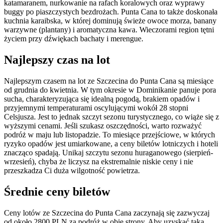
katamaranem, nurkowanie na rafach koralowych oraz wyprawy
buggy po piaszczystych bezdrożach. Punta Cana to także doskonała
kuchnia karaibska, w której dominują świeże owoce morza, banany
warzywne (plantany) i aromatyczna kawa. Wieczorami region tętni
życiem przy dźwiękach bachaty i merengue.
Najlepszy czas na lot
Najlepszym czasem na lot ze Szczecina do Punta Cana są miesiące
od grudnia do kwietnia. W tym okresie w Dominikanie panuje pora
sucha, charakteryzująca się idealną pogodą, brakiem opadów i
przyjemnymi temperaturami oscylującymi wokół 28 stopni
Celsjusza. Jest to jednak szczyt sezonu turystycznego, co wiąże się z
wyższymi cenami. Jeśli szukasz oszczędności, warto rozważyć
podróż w maju lub listopadzie. To miesiące przejściowe, w których
ryzyko opadów jest umiarkowane, a ceny biletów lotniczych i hoteli
znacząco spadają. Unikaj szczytu sezonu huraganowego (sierpień-
wrzesień), chyba że liczysz na ekstremalnie niskie ceny i nie
przeszkadza Ci duża wilgotność powietrza.
Średnie ceny biletów
Ceny lotów ze Szczecina do Punta Cana zaczynają się zazwyczaj
od około 2800 PLN za podróż w obie strony. Aby uzyskać taką