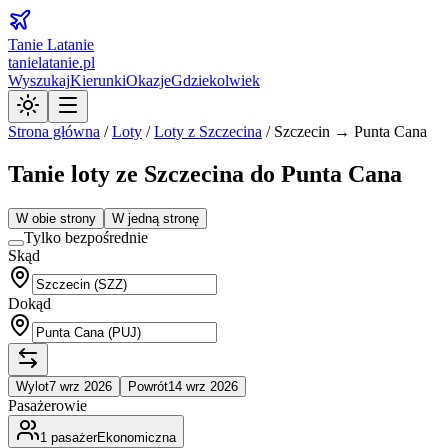
Tanie Latanie
tanielatanie.pl
Wyszukaj
Kierunki
Okazje
Gdziekolwiek
Strona główna
/
Loty
/
Loty z
Szczecina
/
Szczecin → Punta Cana
Tanie loty ze Szczecina do Punta Cana
W obie strony
W jedną stronę
Tylko bezpośrednie
Skąd
Dokąd
Wylot
7 wrz 2026
Powrót
14 wrz 2026
Pasażerowie
1
pasażer
Ekonomiczna