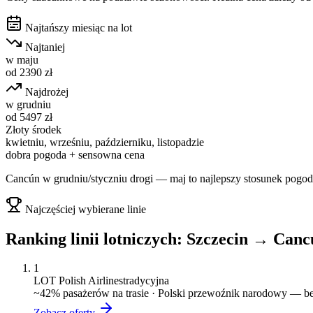
Najtańszy miesiąc na lot
Najtaniej
w
maju
od
2390
zł
Najdrożej
w
grudniu
od
5497
zł
Złoty środek
kwietniu, wrześniu, październiku, listopadzie
dobra pogoda + sensowna cena
Cancún w grudniu/styczniu drogi — maj to najlepszy stosunek pogod
Najczęściej wybierane linie
Ranking linii lotniczych:
Szczecin
→
Canc
1
LOT Polish Airlines
tradycyjna
~
42
% pasażerów na trasie ·
Polski przewoźnik narodowy — bez
Zobacz oferty