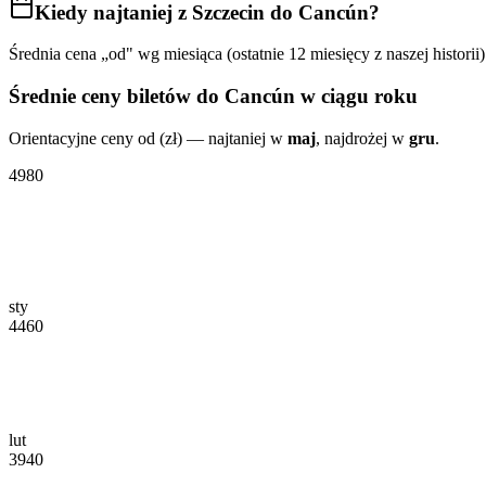
Kiedy najtaniej
z Szczecin do Cancún
?
Średnia cena „od" wg miesiąca (ostatnie 12 miesięcy z naszej historii)
Średnie ceny biletów
do Cancún
w ciągu roku
Orientacyjne ceny od (zł) — najtaniej w
maj
, najdrożej w
gru
.
4980
sty
4460
lut
3940