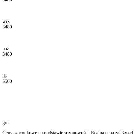
wrz
3480
paź
3480
lis
5500
gru
Ceny szacunkowe na podstawie sezonowości. Realna cena zależy od d