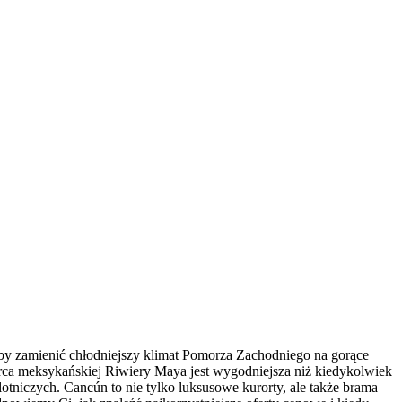
aby zamienić chłodniejszy klimat Pomorza Zachodniego na gorące
rca meksykańskiej Riwiery Maya jest wygodniejsza niż kiedykolwiek
otniczych. Cancún to nie tylko luksusowe kurorty, ale także brama