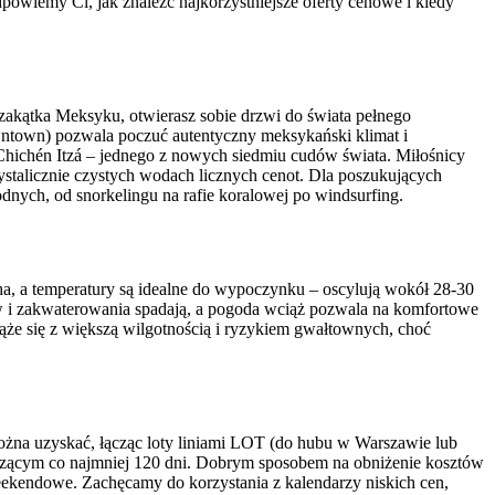
owiemy Ci, jak znaleźć najkorzystniejsze oferty cenowe i kiedy
 zakątka Meksyku, otwierasz sobie drzwi do świata pełnego
owntown) pozwala poczuć autentyczny meksykański klimat i
 Chichén Itzá – jednego z nowych siedmiu cudów świata. Miłośnicy
ystalicznie czystych wodach licznych cenot. Dla poszukujących
dnych, od snorkelingu na rafie koralowej po windsurfing.
a, a temperatury są idealne do wypoczynku – oscylują wokół 28-30
tów i zakwaterowania spadają, a pogoda wciąż pozwala na komfortowe
że się z większą wilgotnością i ryzykiem gwałtownych, choć
ożna uzyskać, łącząc loty liniami LOT (do hubu w Warszawie lub
szącym co najmniej 120 dni. Dobrym sposobem na obniżenie kosztów
 weekendowe. Zachęcamy do korzystania z kalendarzy niskich cen,