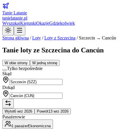
Tanie Latanie
tanielatanie.pl
Wyszukaj
Kierunki
Okazje
Gdziekolwiek
Strona główna
/
Loty
/
Loty z
Szczecina
/
Szczecin → Cancún
Tanie loty ze Szczecina do Cancún
W obie strony
W jedną stronę
Tylko bezpośrednie
Skąd
Dokąd
Wylot
6 wrz 2026
Powrót
13 wrz 2026
Pasażerowie
1
pasażer
Ekonomiczna