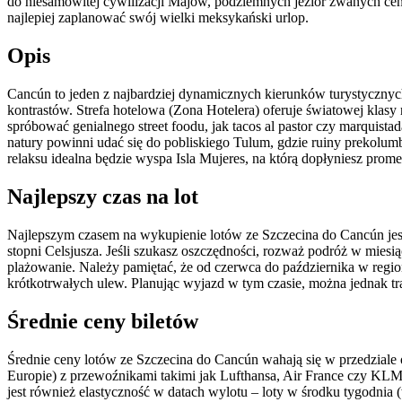
do niesamowitej cywilizacji Majów, podziemnych jezior zwanych cen
najlepiej zaplanować swój wielki meksykański urlop.
Opis
Cancún to jeden z najbardziej dynamicznych kierunków turystycznych
kontrastów. Strefa hotelowa (Zona Hotelera) oferuje światowej klas
spróbować genialnego street foodu, jak tacos al pastor czy marqui
natury powinni udać się do pobliskiego Tulum, gdzie ruiny prekolum
relaksu idealna będzie wyspa Isla Mujeres, na którą dopłyniesz pro
Najlepszy czas na lot
Najlepszym czasem na wykupienie lotów ze Szczecina do Cancún jest
stopni Celsjusza. Jeśli szukasz oszczędności, rozważ podróż w mies
plażowanie. Należy pamiętać, że od czerwca do października w regi
krótkotrwałych ulew. Planując wyjazd w tym czasie, można jednak traf
Średnie ceny biletów
Średnie ceny lotów ze Szczecina do Cancún wahają się w przedziale
Europie) z przewoźnikami takimi jak Lufthansa, Air France czy KL
jest również elastyczność w datach wylotu – loty w środku tygodnia 