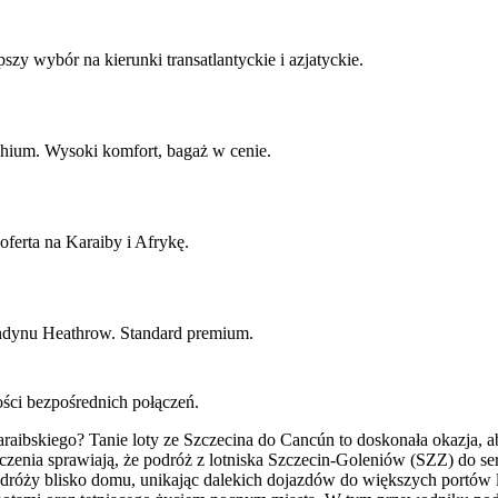
y wybór na kierunki transatlantyckie i azjatyckie.
chium. Wysoki komfort, bagaż w cenie.
oferta na Karaiby i Afrykę.
dynu Heathrow. Standard premium.
ości bezpośrednich połączeń.
aibskiego? Tanie loty ze Szczecina do Cancún to doskonała okazja, 
zenia sprawiają, że podróż z lotniska Szczecin-Goleniów (SZZ) do se
odróży blisko domu, unikając dalekich dojazdów do większych portów l