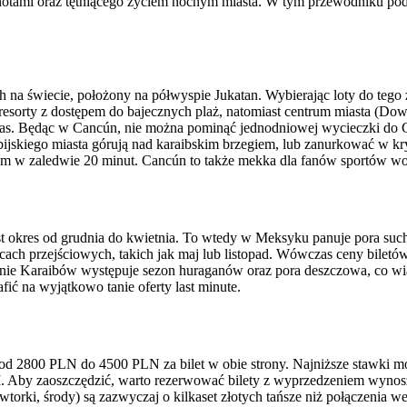
otami oraz tętniącego życiem nocnym miasta. W tym przewodniku podp
 na świecie, położony na półwyspie Jukatan. Wybierając loty do tego
y resorty z dostępem do bajecznych plaż, natomiast centrum miasta (D
stadas. Będąc w Cancún, nie można pominąć jednodniowej wycieczki do
bijskiego miasta górują nad karaibskim brzegiem, lub zanurkować w kr
mem w zaledwie 20 minut. Cancún to także mekka dla fanów sportów wo
 okres od grudnia do kwietnia. To wtedy w Meksyku panuje pora such
iącach przejściowych, takich jak maj lub listopad. Wówczas ceny bile
onie Karaibów występuje sezon huraganów oraz pora deszczowa, co wią
ić na wyjątkowo tanie oferty last minute.
 od 2800 PLN do 4500 PLN za bilet w obie strony. Najniższe stawki m
M. Aby zaoszczędzić, warto rezerwować bilety z wyprzedzeniem wyno
(wtorki, środy) są zazwyczaj o kilkaset złotych tańsze niż połączenia