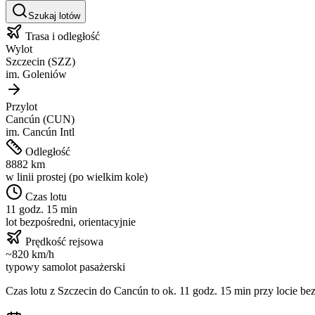
Szukaj lotów
Trasa i odległość
Wylot
Szczecin
(
SZZ
)
im.
Goleniów
Przylot
Cancún
(
CUN
)
im.
Cancún Intl
Odległość
8882
km
w linii prostej (po wielkim kole)
Czas lotu
11 godz. 15 min
lot bezpośredni, orientacyjnie
Prędkość rejsowa
~
820
km/h
typowy samolot pasażerski
Czas lotu z
Szczecin
do
Cancún
to ok.
11 godz. 15 min
przy locie bez