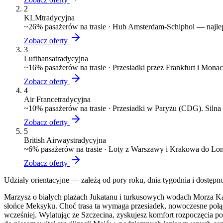
2
KLM
tradycyjna
~
26
% pasażerów na trasie ·
Hub Amsterdam-Schiphol — najlepsz
Zobacz oferty
3
Lufthansa
tradycyjna
~
16
% pasażerów na trasie ·
Przesiadki przez Frankfurt i Mona
Zobacz oferty
4
Air France
tradycyjna
~
10
% pasażerów na trasie ·
Przesiadki w Paryżu (CDG). Silna 
Zobacz oferty
5
British Airways
tradycyjna
~
6
% pasażerów na trasie ·
Loty z Warszawy i Krakowa do Lon
Zobacz oferty
Udziały orientacyjne — zależą od pory roku, dnia tygodnia i dostępn
Marzysz o białych plażach Jukatanu i turkusowych wodach Morza Kar
słońce Meksyku. Choć trasa ta wymaga przesiadek, nowoczesne połąc
wcześniej. Wylatując ze Szczecina, zyskujesz komfort rozpoczęcia p