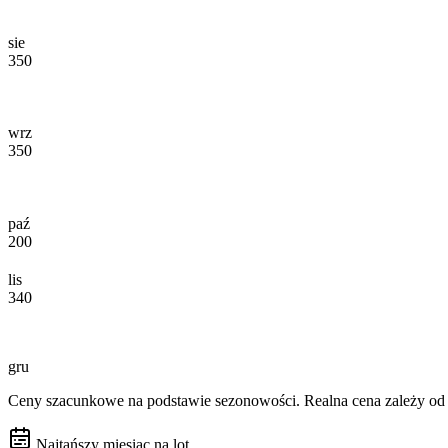
sie
350
wrz
350
paź
200
lis
340
gru
Ceny szacunkowe na podstawie sezonowości. Realna cena zależy od d
Najtańszy miesiąc na lot