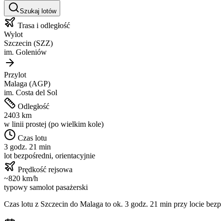
Szukaj lotów
Trasa i odległość
Wylot
Szczecin
(
SZZ
)
im.
Goleniów
Przylot
Malaga
(
AGP
)
im.
Costa del Sol
Odległość
2403
km
w linii prostej (po wielkim kole)
Czas lotu
3 godz. 21 min
lot bezpośredni, orientacyjnie
Prędkość rejsowa
~
820
km/h
typowy samolot pasażerski
Czas lotu z
Szczecin
do
Malaga
to ok.
3 godz. 21 min
przy locie bezp