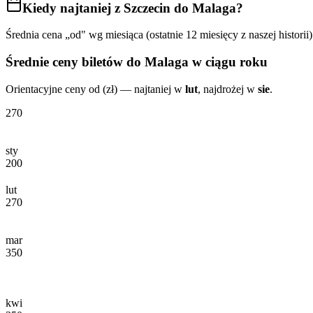
Kiedy najtaniej
z Szczecin do Malaga
?
Średnia cena „od" wg miesiąca (ostatnie 12 miesięcy z naszej historii)
Średnie ceny biletów
do Malaga
w ciągu roku
Orientacyjne ceny od (zł) — najtaniej w
lut
, najdrożej w
sie
.
270
sty
200
lut
270
mar
350
kwi