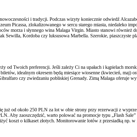
nowoczesności i tradycji. Podczas wizyty koniecznie odwiedź Alcazabę
uzeum Picassa, zlokalizowanego w sercu starego miasta, niedaleko impo
oców morza i słynnego wina Malaga Virgin. Miasto stanowi również d
ak Sewilla, Kordoba czy luksusowa Marbella. Szerokie, piaszczyste pla
eży od Twoich preferencji. Jeśli zależy Ci na upałach i kąpielach mors
biletów, idealnym okresem będą miesiące wiosenne (kwiecień, maj) ora
ibralfaro czy zwiedzaniu pobliskiej Grenady. Zimą Malaga oferuje wyt
się już od około 250 PLN za lot w obie strony przy rezerwacji z wypr
 PLN. Aby zaoszczędzić, warto polować na promocje typu „Flash Sale
żyć koszt o kilkaset złotych. Monitorowanie lotów z przesiadką np.