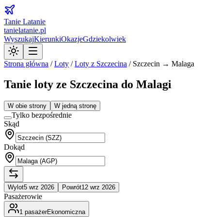
Tanie Latanie
tanielatanie.pl
Wyszukaj
Kierunki
Okazje
Gdziekolwiek
Strona główna
/
Loty
/
Loty z
Szczecina
/
Szczecin → Malaga
Tanie loty ze Szczecina do Malagi
W obie strony
W jedną stronę
Tylko bezpośrednie
Skąd
Dokąd
Wylot
5 wrz 2026
Powrót
12 wrz 2026
Pasażerowie
1
pasażer
Ekonomiczna