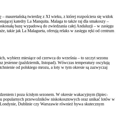
 – mauretańską twierdzę z XI wieku, z której rozpościera się widok
nującej katedry La Manquita. Malaga to także raj dla smakoszy –
oskonałą bazę wypadową do zwiedzania całej Andaluzji – w zasięgu
że, takie jak La Malagueta, oferują relaks w zasięgu ręki od centrum
kich, wybierz miesiące od czerwca do września – to szczyt sezonu
z jesienne (październik, listopad). Wówczas temperatury oscylują
chnienie od polskiego mrozu, a loty w tym okresie są zazwyczaj
zedzeniem i poza ścisłym sezonem. W okresie wakacyjnym (lipiec-
” u popularnych przewoźników niskokosztowych oraz unikać lotów w
 w Londynie, Dublinie czy Warszawie również bywa skutecznym