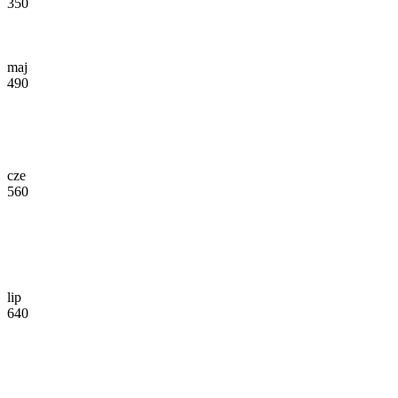
350
maj
490
cze
560
lip
640