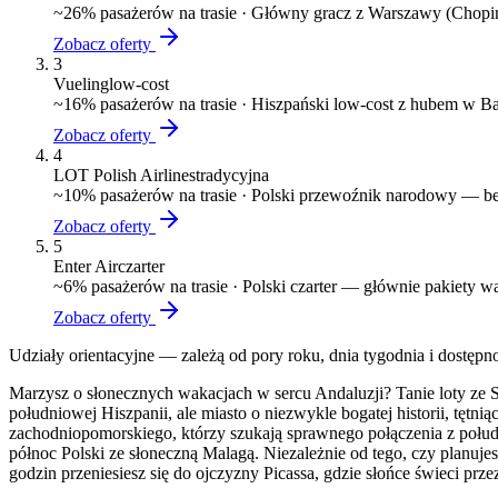
~
26
% pasażerów na trasie ·
Główny gracz z Warszawy (Chopin)
Zobacz oferty
3
Vueling
low-cost
~
16
% pasażerów na trasie ·
Hiszpański low-cost z hubem w Ba
Zobacz oferty
4
LOT Polish Airlines
tradycyjna
~
10
% pasażerów na trasie ·
Polski przewoźnik narodowy — bez
Zobacz oferty
5
Enter Air
czarter
~
6
% pasażerów na trasie ·
Polski czarter — głównie pakiety 
Zobacz oferty
Udziały orientacyjne — zależą od pory roku, dnia tygodnia i dostępn
Marzysz o słonecznych wakacjach w sercu Andaluzji? Tanie loty ze Sz
południowej Hiszpanii, ale miasto o niezwykle bogatej historii, tęt
zachodniopomorskiego, którzy szukają sprawnego połączenia z południe
północ Polski ze słoneczną Malagą. Niezależnie od tego, czy planuj
godzin przeniesiesz się do ojczyzny Picassa, gdzie słońce świeci pr