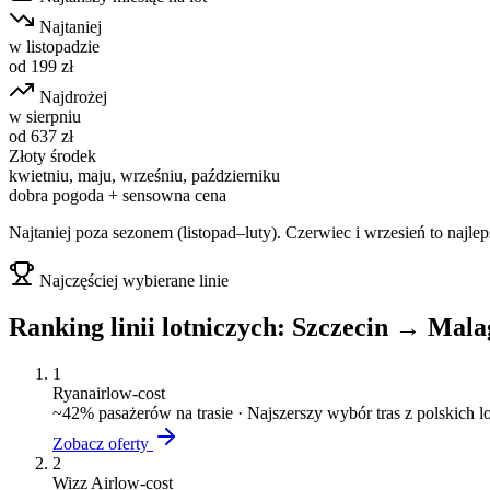
Najtaniej
w
listopadzie
od
199
zł
Najdrożej
w
sierpniu
od
637
zł
Złoty środek
kwietniu, maju, wrześniu, październiku
dobra pogoda + sensowna cena
Najtaniej poza sezonem (listopad–luty). Czerwiec i wrzesień to najl
Najczęściej wybierane linie
Ranking linii lotniczych:
Szczecin
→
Mala
1
Ryanair
low-cost
~
42
% pasażerów na trasie ·
Najszerszy wybór tras z polskich 
Zobacz oferty
2
Wizz Air
low-cost