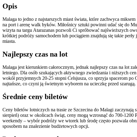
Opis
Malaga to jedno z najstarszych miast świata, które zachwyca miksem 
na port i arenę walk byków. Miłośnicy sztuki powinni udać się do M
wizyta na targu Atarazanas pozwoli Ci spróbować najświeższych ow
krótkiej podróży samochodem lub pociągiem znajdują się takie perły j
miasta.
Najlepszy czas na lot
Malaga jest kierunkiem całorocznym, jednak najlepszy czas na lot zal
letniego. Dla osób szukających aktywnego zwiedzania i niższych cen 
wokół przyjemnych 20-25 stopni Celsjusza, co sprzyja spacerom po G
najtańsze, co czyni ją świetnym wyborem na ucieczkę przed szarugą.
Średnie ceny biletów
Ceny biletów lotniczych na trasie ze Szczecina do Malagi zaczynają 
sierpień) oraz w okolicach świąt, ceny mogą wzrosnąć do 700-1200
weekendy – wybór podróży we wtorek lub środę często pozwala obni
sposobem na znalezienie budżetowych opcji.