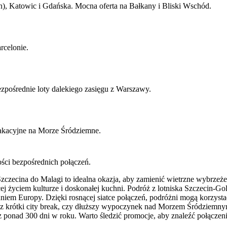
, Katowic i Gdańska. Mocna oferta na Bałkany i Bliski Wschód.
rcelonie.
pośrednie loty dalekiego zasięgu z Warszawy.
wakacyjne na Morze Śródziemne.
ości bezpośrednich połączeń.
czecina do Malagi to idealna okazja, aby zamienić wietrzne wybrzeże 
niącej życiem kulturze i doskonałej kuchni. Podróż z lotniska Szczeci
m Europy. Dzięki rosnącej siatce połączeń, podróżni mogą korzystać z 
esz krótki city break, czy dłuższy wypoczynek nad Morzem Śródziemnym
zez ponad 300 dni w roku. Warto śledzić promocje, aby znaleźć połącze