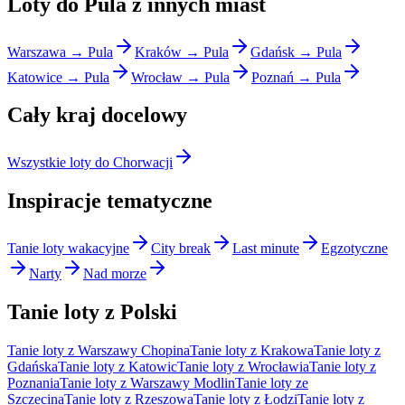
Loty do Pula z innych miast
Warszawa → Pula
Kraków → Pula
Gdańsk → Pula
Katowice → Pula
Wrocław → Pula
Poznań → Pula
Cały kraj docelowy
Wszystkie loty do Chorwacji
Inspiracje tematyczne
Tanie loty wakacyjne
City break
Last minute
Egzotyczne
Narty
Nad morze
Tanie loty z Polski
Tanie loty z Warszawy Chopina
Tanie loty z Krakowa
Tanie loty z
Gdańska
Tanie loty z Katowic
Tanie loty z Wrocławia
Tanie loty z
Poznania
Tanie loty z Warszawy Modlin
Tanie loty ze
Szczecina
Tanie loty z Rzeszowa
Tanie loty z Łodzi
Tanie loty z