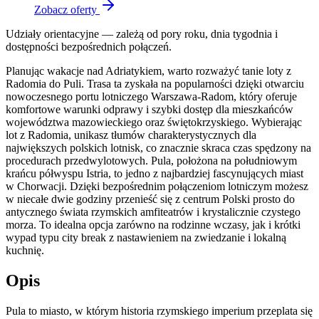
Zobacz oferty
Udziały orientacyjne — zależą od pory roku, dnia tygodnia i
dostępności bezpośrednich połączeń.
Planując wakacje nad Adriatykiem, warto rozważyć tanie loty z
Radomia do Puli. Trasa ta zyskała na popularności dzięki otwarciu
nowoczesnego portu lotniczego Warszawa-Radom, który oferuje
komfortowe warunki odprawy i szybki dostęp dla mieszkańców
województwa mazowieckiego oraz świętokrzyskiego. Wybierając
lot z Radomia, unikasz tłumów charakterystycznych dla
największych polskich lotnisk, co znacznie skraca czas spędzony na
procedurach przedwylotowych. Pula, położona na południowym
krańcu półwyspu Istria, to jedno z najbardziej fascynujących miast
w Chorwacji. Dzięki bezpośrednim połączeniom lotniczym możesz
w niecałe dwie godziny przenieść się z centrum Polski prosto do
antycznego świata rzymskich amfiteatrów i krystalicznie czystego
morza. To idealna opcja zarówno na rodzinne wczasy, jak i krótki
wypad typu city break z nastawieniem na zwiedzanie i lokalną
kuchnię.
Opis
Pula to miasto, w którym historia rzymskiego imperium przeplata się