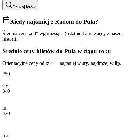
Szukaj lotów
Kiedy najtaniej
z Radom do Pula
?
Średnia cena „od" wg miesiąca (ostatnie 12 miesięcy z naszej
historii).
Średnie ceny biletów
do Pula
w ciągu roku
Orientacyjne ceny od (zł) — najtaniej w
sty
, najdrożej w
lip
.
250
sty
340
lut
430
mar