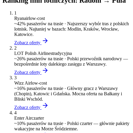
Ranking linii lotniczych:
Radom
→
Pula
1
Ryanair
low-cost
~
42
% pasażerów na trasie ·
Najszerszy wybór tras z polskich
lotnisk. Najtaniej w bazach: Modlin, Kraków, Wrocław,
Katowice.
Zobacz oferty
2
LOT Polish Airlines
tradycyjna
~
26
% pasażerów na trasie ·
Polski przewoźnik narodowy —
bezpośrednie loty dalekiego zasięgu z Warszawy.
Zobacz oferty
3
Wizz Air
low-cost
~
16
% pasażerów na trasie ·
Główny gracz z Warszawy
(Chopin), Katowic i Gdańska. Mocna oferta na Bałkany i
Bliski Wschód.
Zobacz oferty
4
Enter Air
czarter
~
10
% pasażerów na trasie ·
Polski czarter — głównie pakiety
wakacyjne na Morze Śródziemne.