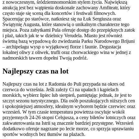
z nowoczesnym, śródziemnomorskim stylem życia. Największą
atrakcją jest bez wątpienia doskonale zachowany Amfiteatr, który
często staje się sceną dla koncertów i festiwali filmowych.
Spacerując po starówce, natkniesz się na Łuk Sergiusza oraz
Świątynię Augusta, które stanowią o unikalnym charakterze tego
miejsca. Poza zabytkami Pula oferuje dostęp do przepięknych zatok
i plaż, takich jak te w dzielnicy Verudela. Miasto jest również
świetną bazą wypadową do zwiedzania Parku Narodowego Brijuni
– archipelagu wysp o wyjątkowej florze i faunie. Degustacja
lokalnej oliwy z oliwek, trufli oraz chorwackiego wina w jednej z
nadmorskich tawern dopełni Twoją podróż.
Najlepszy czas na lot
Najlepszy czas na lot z Radomia do Puli przypada na okres od
czerwca do września. Jeśli zależy Ci na upałach i kąpielach
morskich, wybierz lipiec lub sierpień, pamiętając jednak, że jest to
szczyt sezonu turystycznego. Dla osób poszukujących niższych cen
i spokojniejszej atmosfery, idealnym wyborem będzie czerwiec oraz
wrzesień. W tym czasie temperatura powietrza oscyluje wokół
przyjemnych 24-26 stopni Celsjusza, a ceny biletów lotniczych oraz
zakwaterowania na Istrii są znacznie bardziej przystępne. Wrzesień
dodatkowo oferuje nagrzane po lecie morze, co sprzyja uprawianiu
sportów wodnych bez tłumów na plażach.