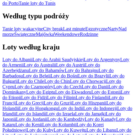
do Porto
Tanie loty do Tunis
Według typu podróży
Tanie loty wakacyjne
City break
Last minute
Egzotyczne
Narty
Nad
morze
Świąteczne
Majówka
Weekendowe
Rodzinne
Loty według kraju
Loty do Albanii
Loty do Arabii Saudyjskiej
Loty do Argentyny
Loty
do Armenii
Loty do Australii
Loty do Austrii
Loty do
Azerbejdżanu
Loty do Bahamów
Loty do Bahrajnu
Loty do
Barbadosu
Loty do Belgii
Loty do Bośni
Loty do Brazylii
Loty do
Bułgarii
Loty do Chile
Loty do Chin
Loty do Chorwacji
Loty do
Cypru
Loty do Czarnogóry
Loty do Czech
Loty do Danii
Loty do
Dominikany
Loty do Egiptu
Loty do Ekwadoru
Loty do Estonii
Loty
do Etiopii
Loty do Fidżi
Loty do Filipin
Loty do Finlandii
Loty do
Francji
Loty do Grecji
Loty do Gruzji
Loty do Hiszpanii
Loty do
Holandii
Loty do Hongkongu
Loty do Indii
Loty do Indonezji
Loty do
Irlandii
Loty do Islandii
Loty do Izraela
Loty do Jamajki
Loty do
Japonii
Loty do Jordanii
Loty do Kambodży
Loty do Kanady
Loty do
Kataru
Loty do Kenii
Loty do Kolumbii
Loty do Korei
Południowej
Loty do Kuby
Loty do Kuwejtu
Loty do Libanu
Loty do