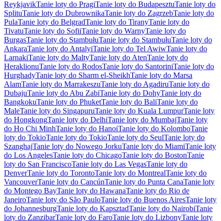
Reykjavik
Tanie loty do Pragi
Tanie loty do Budapesztu
Tanie loty do
Splitu
Tanie loty do Dubrownika
Tanie loty do Zagrzeb
Tanie loty do
Pula
Tanie loty do Belgrad
Tanie loty do Tirany
Tanie loty do
Tivatu
Tanie loty do Sofii
Tanie loty do Warny
Tanie loty do
Burgas
Tanie loty do Stambułu
Tanie loty do Stambułu
Tanie loty do
Ankara
Tanie loty do Antalyi
Tanie loty do Tel Awiw
Tanie loty do
Larnaki
Tanie loty do Malty
Tanie loty do Aten
Tanie loty do
Heraklionu
Tanie loty do Rodos
Tanie loty do Santorini
Tanie loty do
Hurghady
Tanie loty do Sharm el-Sheikh
Tanie loty do Marsa
Alam
Tanie loty do Marrakeszu
Tanie loty do Agadiru
Tanie loty do
Dubaju
Tanie loty do Abu Zabi
Tanie loty do Dohy
Tanie loty do
Bangkoku
Tanie loty do Phuket
Tanie loty do Bali
Tanie loty do
Male
Tanie loty do Singapuru
Tanie loty do Kuala Lumpur
Tanie loty
do Hongkong
Tanie loty do Delhi
Tanie loty do Mumbaj
Tanie loty
do Ho Chi Minh
Tanie loty do Hanoi
Tanie loty do Kolombo
Tanie
loty do Tokio
Tanie loty do Tokio
Tanie loty do Seul
Tanie loty do
Szanghaj
Tanie loty do Nowego Jorku
Tanie loty do Miami
Tanie loty
do Los Angeles
Tanie loty do Chicago
Tanie loty do Boston
Tanie
loty do San Francisco
Tanie loty do Las Vegas
Tanie loty do
Denver
Tanie loty do Toronto
Tanie loty do Montreal
Tanie loty do
Vancouver
Tanie loty do Cancún
Tanie loty do Punta Cana
Tanie loty
do Montego Bay
Tanie loty do Hawana
Tanie loty do Rio de
Janeiro
Tanie loty do São Paulo
Tanie loty do Buenos Aires
Tanie loty
do Johannesburg
Tanie loty do Kapsztad
Tanie loty do Nairobi
Tanie
loty do Zanzibar
Tanie loty do Faro
Tanie loty do Lizbony
Tanie loty