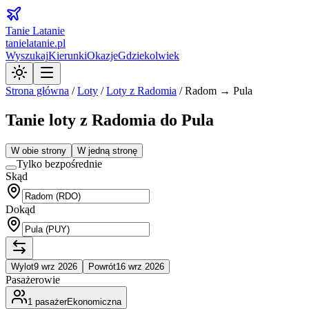
Tanie Latanie
tanielatanie.pl
Wyszukaj
Kierunki
Okazje
Gdziekolwiek
Strona główna
/
Loty
/
Loty z
Radomia
/
Radom → Pula
Tanie loty z Radomia do Pula
W obie strony
W jedną stronę
Tylko bezpośrednie
Skąd
Dokąd
Wylot
9 wrz 2026
Powrót
16 wrz 2026
Pasażerowie
1
pasażer
Ekonomiczna