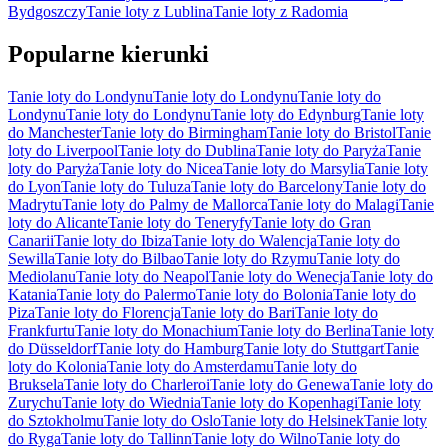
Bydgoszczy
Tanie loty z Lublina
Tanie loty z Radomia
Popularne kierunki
Tanie loty do Londynu
Tanie loty do Londynu
Tanie loty do
Londynu
Tanie loty do Londynu
Tanie loty do Edynburg
Tanie loty
do Manchester
Tanie loty do Birmingham
Tanie loty do Bristol
Tanie
loty do Liverpool
Tanie loty do Dublina
Tanie loty do Paryża
Tanie
loty do Paryża
Tanie loty do Nicea
Tanie loty do Marsylia
Tanie loty
do Lyon
Tanie loty do Tuluza
Tanie loty do Barcelony
Tanie loty do
Madrytu
Tanie loty do Palmy de Mallorca
Tanie loty do Malagi
Tanie
loty do Alicante
Tanie loty do Teneryfy
Tanie loty do Gran
Canarii
Tanie loty do Ibiza
Tanie loty do Walencja
Tanie loty do
Sewilla
Tanie loty do Bilbao
Tanie loty do Rzymu
Tanie loty do
Mediolanu
Tanie loty do Neapol
Tanie loty do Wenecja
Tanie loty do
Katania
Tanie loty do Palermo
Tanie loty do Bolonia
Tanie loty do
Piza
Tanie loty do Florencja
Tanie loty do Bari
Tanie loty do
Frankfurtu
Tanie loty do Monachium
Tanie loty do Berlina
Tanie loty
do Düsseldorf
Tanie loty do Hamburg
Tanie loty do Stuttgart
Tanie
loty do Kolonia
Tanie loty do Amsterdamu
Tanie loty do
Bruksela
Tanie loty do Charleroi
Tanie loty do Genewa
Tanie loty do
Zurychu
Tanie loty do Wiednia
Tanie loty do Kopenhagi
Tanie loty
do Sztokholmu
Tanie loty do Oslo
Tanie loty do Helsinek
Tanie loty
do Ryga
Tanie loty do Tallinn
Tanie loty do Wilno
Tanie loty do