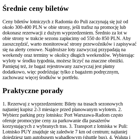
Średnie ceny biletów
Ceny biletów lotniczych z Radomia do Puli zaczynają się już od
około 300-400 PLN w obie strony, jeśli trafisz na promocję lub
dokonasz rezerwacji z dużym wyprzedzeniem. Średnio za lot w
obie strony w trakcie sezonu zapłacimy od 550 do 850 PLN. Aby
zaoszczędzić, warto monitorować strony przewoźników i zapisywać
się na alerty cenowe. Najdroższe loty zazwyczaj przypadają na
weekendy oraz terminy w okolicy długich weekendów. Wybierając
wyloty w środku tygodnia, możesz liczyć na znaczne obniżki.
Pamiętaj też, że bagaż rejestrowany zazwyczaj jest płatny
dodatkowo, więc podróżując tylko z bagażem podręcznym,
zachowasz więcej środków w portfelu.
Praktyczne porady
1. Rezerwuj z wyprzedzeniem: Bilety na trasach sezonowych
najtaniej kupisz 2-3 miesiące przed planowanym wylotem. 2.
Wybierz parking przy lotnisku: Port Warszawa-Radom często
oferuje promocyjne ceny za parkowanie dla pasażerów
korzystających z wybranych tras. 3. Transport z lotniska w Puli:
Lotnisko PUY znajduje się zaledwie 7 km od centrum; najtaniej
dojedziesz tam autobusem wahadłowym (shuttle bus). 4. Waluta i