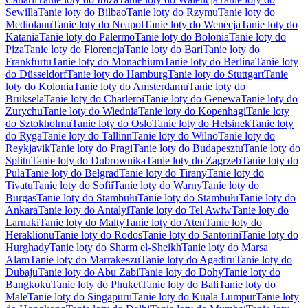
Sewilla
Tanie loty do Bilbao
Tanie loty do Rzymu
Tanie loty do
Mediolanu
Tanie loty do Neapol
Tanie loty do Wenecja
Tanie loty do
Katania
Tanie loty do Palermo
Tanie loty do Bolonia
Tanie loty do
Piza
Tanie loty do Florencja
Tanie loty do Bari
Tanie loty do
Frankfurtu
Tanie loty do Monachium
Tanie loty do Berlina
Tanie loty
do Düsseldorf
Tanie loty do Hamburg
Tanie loty do Stuttgart
Tanie
loty do Kolonia
Tanie loty do Amsterdamu
Tanie loty do
Bruksela
Tanie loty do Charleroi
Tanie loty do Genewa
Tanie loty do
Zurychu
Tanie loty do Wiednia
Tanie loty do Kopenhagi
Tanie loty
do Sztokholmu
Tanie loty do Oslo
Tanie loty do Helsinek
Tanie loty
do Ryga
Tanie loty do Tallinn
Tanie loty do Wilno
Tanie loty do
Reykjavik
Tanie loty do Pragi
Tanie loty do Budapesztu
Tanie loty do
Splitu
Tanie loty do Dubrownika
Tanie loty do Zagrzeb
Tanie loty do
Pula
Tanie loty do Belgrad
Tanie loty do Tirany
Tanie loty do
Tivatu
Tanie loty do Sofii
Tanie loty do Warny
Tanie loty do
Burgas
Tanie loty do Stambułu
Tanie loty do Stambułu
Tanie loty do
Ankara
Tanie loty do Antalyi
Tanie loty do Tel Awiw
Tanie loty do
Larnaki
Tanie loty do Malty
Tanie loty do Aten
Tanie loty do
Heraklionu
Tanie loty do Rodos
Tanie loty do Santorini
Tanie loty do
Hurghady
Tanie loty do Sharm el-Sheikh
Tanie loty do Marsa
Alam
Tanie loty do Marrakeszu
Tanie loty do Agadiru
Tanie loty do
Dubaju
Tanie loty do Abu Zabi
Tanie loty do Dohy
Tanie loty do
Bangkoku
Tanie loty do Phuket
Tanie loty do Bali
Tanie loty do
Male
Tanie loty do Singapuru
Tanie loty do Kuala Lumpur
Tanie loty