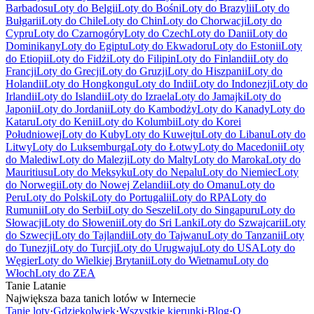
Barbadosu
Loty do Belgii
Loty do Bośni
Loty do Brazylii
Loty do
Bułgarii
Loty do Chile
Loty do Chin
Loty do Chorwacji
Loty do
Cypru
Loty do Czarnogóry
Loty do Czech
Loty do Danii
Loty do
Dominikany
Loty do Egiptu
Loty do Ekwadoru
Loty do Estonii
Loty
do Etiopii
Loty do Fidżi
Loty do Filipin
Loty do Finlandii
Loty do
Francji
Loty do Grecji
Loty do Gruzji
Loty do Hiszpanii
Loty do
Holandii
Loty do Hongkongu
Loty do Indii
Loty do Indonezji
Loty do
Irlandii
Loty do Islandii
Loty do Izraela
Loty do Jamajki
Loty do
Japonii
Loty do Jordanii
Loty do Kambodży
Loty do Kanady
Loty do
Kataru
Loty do Kenii
Loty do Kolumbii
Loty do Korei
Południowej
Loty do Kuby
Loty do Kuwejtu
Loty do Libanu
Loty do
Litwy
Loty do Luksemburga
Loty do Łotwy
Loty do Macedonii
Loty
do Malediw
Loty do Malezji
Loty do Malty
Loty do Maroka
Loty do
Mauritiusu
Loty do Meksyku
Loty do Nepalu
Loty do Niemiec
Loty
do Norwegii
Loty do Nowej Zelandii
Loty do Omanu
Loty do
Peru
Loty do Polski
Loty do Portugalii
Loty do RPA
Loty do
Rumunii
Loty do Serbii
Loty do Seszeli
Loty do Singapuru
Loty do
Słowacji
Loty do Słowenii
Loty do Sri Lanki
Loty do Szwajcarii
Loty
do Szwecji
Loty do Tajlandii
Loty do Tajwanu
Loty do Tanzanii
Loty
do Tunezji
Loty do Turcji
Loty do Urugwaju
Loty do USA
Loty do
Węgier
Loty do Wielkiej Brytanii
Loty do Wietnamu
Loty do
Włoch
Loty do ZEA
Tanie Latanie
Największa baza tanich lotów w Internecie
Tanie loty
·
Gdziekolwiek
·
Wszystkie kierunki
·
Blog
·
O