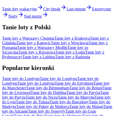
Tanie loty wakacyjne
City break
Last minute
Egzotyczne
Narty
Nad morze
Tanie loty z Polski
Tanie loty z Warszawy Chopina
Tanie loty z Krakowa
Tanie loty z
Gdańska
Tanie loty z Katowic
Tanie loty z Wrocławia
Tanie loty z
Poznania
Tanie loty z Warszawy Modlin
Tanie loty ze
Szczecina
Tanie loty z Rzeszowa
Tanie loty z Łodzi
Tanie loty z
Bydgoszczy
Tanie loty z Lublina
Tanie loty z Radomia
Popularne kierunki
Tanie loty do Londynu
Tanie loty do Londynu
Tanie loty do
Londynu
Tanie loty do Londynu
Tanie loty do Edynburg
Tanie loty
do Manchester
Tanie loty do Birmingham
Tanie loty do Bristol
Tanie
loty do Liverpool
Tanie loty do Dublina
Tanie loty do Paryża
Tanie
loty do Paryża
Tanie loty do Nicea
Tanie loty do Marsylia
Tanie loty
do Lyon
Tanie loty do Tuluza
Tanie loty do Barcelony
Tanie loty do
Madrytu
Tanie loty do Palmy de Mallorca
Tanie loty do Malagi
Tanie
loty do Alicante
Tanie loty do Teneryfy
Tanie loty do Gran
Canarii
Tanie loty do Ibiza
Tanie loty do Walencja
Tanie loty do