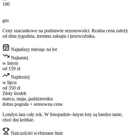
190
gru
Ceny szacunkowe na podstawie sezonowości. Realna cena zależy
od dnia tygodnia, terminu zakupu i przewoźnika.
Najtańszy miesiąc na lot
Najtaniej
w
lutym
od
159
zł
Najdrożej
w
lipcu
od
350
zł
Złoty środek
marcu, maju, październiku
dobra pogoda + sensowna cena
Londyn lata cały rok. W listopadzie–lutym loty są bardzo tanie,
choć dni krótkie.
Najczęściej wybierane linie