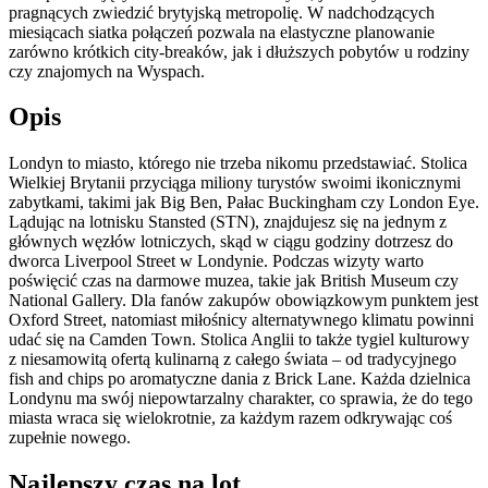
pragnących zwiedzić brytyjską metropolię. W nadchodzących
miesiącach siatka połączeń pozwala na elastyczne planowanie
zarówno krótkich city-breaków, jak i dłuższych pobytów u rodziny
czy znajomych na Wyspach.
Opis
Londyn to miasto, którego nie trzeba nikomu przedstawiać. Stolica
Wielkiej Brytanii przyciąga miliony turystów swoimi ikonicznymi
zabytkami, takimi jak Big Ben, Pałac Buckingham czy London Eye.
Lądując na lotnisku Stansted (STN), znajdujesz się na jednym z
głównych węzłów lotniczych, skąd w ciągu godziny dotrzesz do
dworca Liverpool Street w Londynie. Podczas wizyty warto
poświęcić czas na darmowe muzea, takie jak British Museum czy
National Gallery. Dla fanów zakupów obowiązkowym punktem jest
Oxford Street, natomiast miłośnicy alternatywnego klimatu powinni
udać się na Camden Town. Stolica Anglii to także tygiel kulturowy
z niesamowitą ofertą kulinarną z całego świata – od tradycyjnego
fish and chips po aromatyczne dania z Brick Lane. Każda dzielnica
Londynu ma swój niepowtarzalny charakter, co sprawia, że do tego
miasta wraca się wielokrotnie, za każdym razem odkrywając coś
zupełnie nowego.
Najlepszy czas na lot