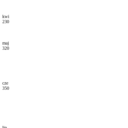
kwi
230
maj
320
cze
350
lip