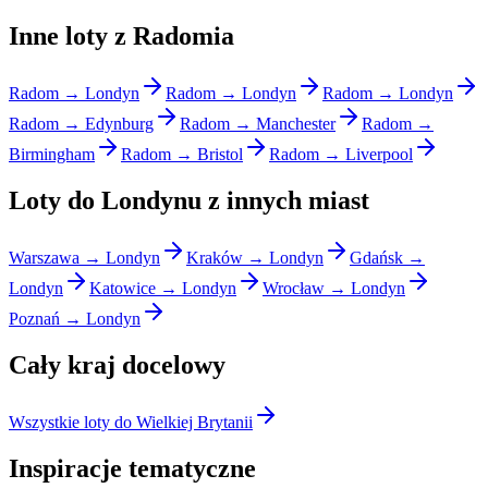
Inne loty z Radomia
Radom → Londyn
Radom → Londyn
Radom → Londyn
Radom → Edynburg
Radom → Manchester
Radom →
Birmingham
Radom → Bristol
Radom → Liverpool
Loty do Londynu z innych miast
Warszawa → Londyn
Kraków → Londyn
Gdańsk →
Londyn
Katowice → Londyn
Wrocław → Londyn
Poznań → Londyn
Cały kraj docelowy
Wszystkie loty do Wielkiej Brytanii
Inspiracje tematyczne