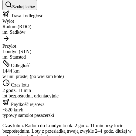
Szukaj lotów
Trasa i odległość
Wylot
Radom
(
RDO
)
im.
Sadków
Przylot
Londyn
(
STN
)
im.
Stansted
Odległość
1444
km
w linii prostej (po wielkim kole)
Czas lotu
2 godz. 11 min
lot bezpośredni, orientacyjnie
Prędkość rejsowa
~
820
km/h
typowy samolot pasażerski
Czas lotu z
Radom
do
Londyn
to ok.
2 godz. 11 min
przy locie
bezpośrednim. Loty z przesiadką trwają zwykle 2–4 godz. dłużej w