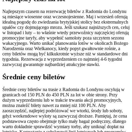
Najlepszym czasem na rezerwację biletów z Radomia do Londynu
są miesiące wiosenne oraz wczesnojesienne. Maj i wrzesień oferują
idealną pogodę do zwiedzania brytyjskiej stolicy bez ekstremalnych
upałów czy dojmującego mrozu. Jeśli szukasz najniższych cen, celuj
w listopad i luty – to właśnie wtedy przewoźnicy najczęściej oferują
promocyjne taryfy, aby wypełnić samoloty poza szczytem sezonu
wakacyjnego. Warto unikać planowania lotów w okolicach Bożego
Narodzenia oraz Wielkanocy, kiedy popyt gwałtownie rośnie, a
ceny biletów mogą być kilkukrotnie wyższe niż w standardowe dni
tygodnia. Rezerwacja z wyprzedzeniem co najmniej 4-6 tygodni
zazwyczaj gwarantuje najbardziej atrakcyjne stawki.
Średnie ceny biletów
Średnie ceny biletów na trasie z Radomia do Londynu oscylują w
granicach od 150 PLN do 450 PLN za lot w obie strony. Przy
dużym wyprzedzeniu lub w trakcie trwania akcji promocyjnych,
można znaleźć bilety nawet za mniej niż 100 PLN. Aby
zaoszczędzić, najlepiej podróżować we wtorki, środy lub soboty,
gdyż weekendowe wyloty są zazwyczaj droższe. Pamiętaj, że cena
podstawowa często obejmuje tylko mały bagaż podręczny, dlatego
warto dokładnie sprawdzić wymiary torby, aby uniknąć dopłat na
lotnisku. Korzystanie z subskrypcji linii lotniczych lub programów