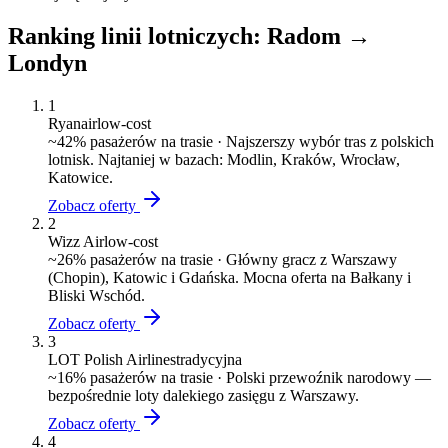
Ranking linii lotniczych:
Radom
→
Londyn
1
Ryanair
low-cost
~
42
% pasażerów na trasie ·
Najszerszy wybór tras z polskich
lotnisk. Najtaniej w bazach: Modlin, Kraków, Wrocław,
Katowice.
Zobacz oferty
2
Wizz Air
low-cost
~
26
% pasażerów na trasie ·
Główny gracz z Warszawy
(Chopin), Katowic i Gdańska. Mocna oferta na Bałkany i
Bliski Wschód.
Zobacz oferty
3
LOT Polish Airlines
tradycyjna
~
16
% pasażerów na trasie ·
Polski przewoźnik narodowy —
bezpośrednie loty dalekiego zasięgu z Warszawy.
Zobacz oferty
4