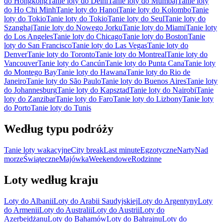
do Hongkong
Tanie loty do Delhi
Tanie loty do Mumbaj
Tanie loty
do Ho Chi Minh
Tanie loty do Hanoi
Tanie loty do Kolombo
Tanie
loty do Tokio
Tanie loty do Tokio
Tanie loty do Seul
Tanie loty do
Szanghaj
Tanie loty do Nowego Jorku
Tanie loty do Miami
Tanie loty
do Los Angeles
Tanie loty do Chicago
Tanie loty do Boston
Tanie
loty do San Francisco
Tanie loty do Las Vegas
Tanie loty do
Denver
Tanie loty do Toronto
Tanie loty do Montreal
Tanie loty do
Vancouver
Tanie loty do Cancún
Tanie loty do Punta Cana
Tanie loty
do Montego Bay
Tanie loty do Hawana
Tanie loty do Rio de
Janeiro
Tanie loty do São Paulo
Tanie loty do Buenos Aires
Tanie loty
do Johannesburg
Tanie loty do Kapsztad
Tanie loty do Nairobi
Tanie
loty do Zanzibar
Tanie loty do Faro
Tanie loty do Lizbony
Tanie loty
do Porto
Tanie loty do Tunis
Według typu podróży
Tanie loty wakacyjne
City break
Last minute
Egzotyczne
Narty
Nad
morze
Świąteczne
Majówka
Weekendowe
Rodzinne
Loty według kraju
Loty do Albanii
Loty do Arabii Saudyjskiej
Loty do Argentyny
Loty
do Armenii
Loty do Australii
Loty do Austrii
Loty do
Azerbejdżanu
Loty do Bahamów
Loty do Bahrajnu
Loty do