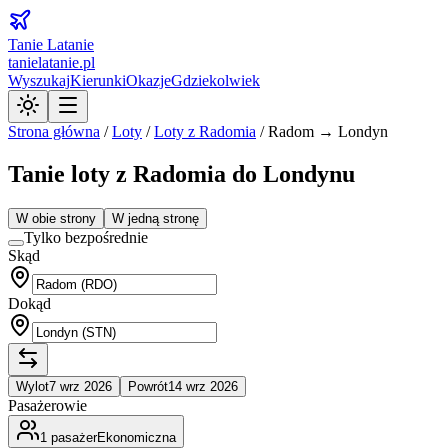
Tanie Latanie
tanielatanie.pl
Wyszukaj
Kierunki
Okazje
Gdziekolwiek
Strona główna
/
Loty
/
Loty z
Radomia
/
Radom → Londyn
Tanie loty z Radomia do Londynu
W obie strony
W jedną stronę
Tylko bezpośrednie
Skąd
Dokąd
Wylot
7 wrz 2026
Powrót
14 wrz 2026
Pasażerowie
1
pasażer
Ekonomiczna