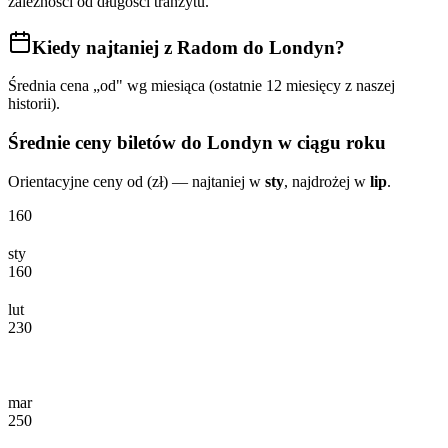
zależności od długości tranzytu.
Kiedy najtaniej
z Radom do Londyn
?
Średnia cena „od" wg miesiąca (ostatnie 12 miesięcy z naszej
historii).
Średnie ceny biletów
do Londyn
w ciągu roku
Orientacyjne ceny od (zł) — najtaniej w
sty
, najdrożej w
lip
.
160
sty
160
lut
230
mar
250