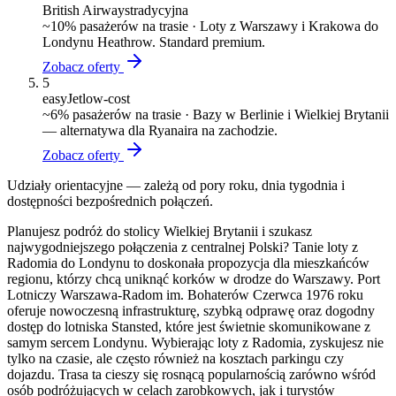
British Airways
tradycyjna
~
10
% pasażerów na trasie ·
Loty z Warszawy i Krakowa do
Londynu Heathrow. Standard premium.
Zobacz oferty
5
easyJet
low-cost
~
6
% pasażerów na trasie ·
Bazy w Berlinie i Wielkiej Brytanii
— alternatywa dla Ryanaira na zachodzie.
Zobacz oferty
Udziały orientacyjne — zależą od pory roku, dnia tygodnia i
dostępności bezpośrednich połączeń.
Planujesz podróż do stolicy Wielkiej Brytanii i szukasz
najwygodniejszego połączenia z centralnej Polski? Tanie loty z
Radomia do Londynu to doskonała propozycja dla mieszkańców
regionu, którzy chcą uniknąć korków w drodze do Warszawy. Port
Lotniczy Warszawa-Radom im. Bohaterów Czerwca 1976 roku
oferuje nowoczesną infrastrukturę, szybką odprawę oraz dogodny
dostęp do lotniska Stansted, które jest świetnie skomunikowane z
samym sercem Londynu. Wybierając loty z Radomia, zyskujesz nie
tylko na czasie, ale często również na kosztach parkingu czy
dojazdu. Trasa ta cieszy się rosnącą popularnością zarówno wśród
osób podróżujących w celach zarobkowych, jak i turystów