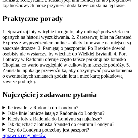
lojalnościowych może przynieść dodatkowe zniżki na tej trasie.
Praktyczne porady
1. Sprawdzaj loty w trybie incognito, aby uniknąć podwyżek cen
opartych na historii wyszukiwania. 2. Zarezerwuj bilet na Stansted
Express z wyprzedzeniem online – bilety kupowane na miejscu są
znacznie droższe. 3. Pamiętaj o paszporcie! Po Brexicie dowód
osobisty nie wystarczy, by wjechać do Wielkiej Brytanii. 4. Port
Lotniczy w Radomiu oferuje często tańsze parkingi niż lotnisko
Chopina, co warto uwzględnić w całkowitym koszcie podróży. 5.
Zainstaluj aplikację przewoźnika, aby otrzymywać powiadomienia
o ewentualnych zmianach godzin lotu i mieć kartę pokładową
zawsze pod ręką.
Najczęściej zadawane pytania
Ile trwa lot z Radomia do Londynu?
Jakie linie lotnicze latają z Radomia do Londynu?
Kiedy loty z Radomia do Londynu są najtańsze?
Jak dojechać z lotniska Stansted do centrum Londynu?
Czy do Londynu potrzebny jest paszport?
Sprawdź ceny biletów