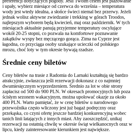
preferencji dotyczących pogody. Jeśli Twoim celem jest plażowanie
i upały, wybierz miesiące od czerwca do września – temperatura
wody jest wtedy idealna, a słońce świeci niemal bez przerwy. Jeżeli
jednak wolisz aktywne zwiedzanie i trekking w górach Troodos,
najlepszym wyborem będą kwiecień, maj oraz październik. W tych
miesiącach aktualnie panują przyjemne temperatury oscylujące
wokół 20-25 stopni, co pozwala na komfortowe poznawanie
zakątków wyspy bez męczącego gorąca. Zima na Cyprze jest
łagodna, co przyciąga osoby szukające ucieczki od polskiego
mrozu, choć loty w tym okresie bywają rzadsze.
Średnie ceny biletów
Ceny biletów na trasie z Radomia do Larnaki kształtują się bardzo
atrakcyjnie, zwłaszcza jeśli rezerwacji dokonasz z co najmniej
dwumiesięcznym wyprzedzeniem. Średnio za lot w obie strony
zapłacisz od 500 do 900 PLN. W okresach promocyjnych lub poza
ścisłym sezonem wakacyjnym, można upolować okazje za około
400 PLN. Warto pamiętać, że w cenę biletów u narodowego
przewoźnika często wliczony jest już bagaż podręczny oraz
przekąska, co czyni ofertę jeszcze bardziej konkurencyjną wobec
tanich linii latających z innych miast. Aby zaoszczędzić, unikaj
rezerwacji na ostatnią chwilę w okresie świąt wielkanocnych oraz w
lipcu, kiedy zainteresowanie kierunkiem jest największe.