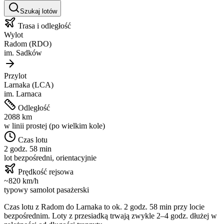
Szukaj lotów
Trasa i odległość
Wylot
Radom
(
RDO
)
im.
Sadków
Przylot
Larnaka
(
LCA
)
im.
Larnaca
Odległość
2088
km
w linii prostej (po wielkim kole)
Czas lotu
2 godz. 58 min
lot bezpośredni, orientacyjnie
Prędkość rejsowa
~
820
km/h
typowy samolot pasażerski
Czas lotu z
Radom
do
Larnaka
to ok.
2 godz. 58 min
przy locie
bezpośrednim. Loty z przesiadką trwają zwykle 2–4 godz. dłużej w