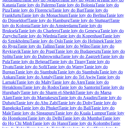
Katania
Tanie loty do Palermo
Tanie loty do Bolonia
Tanie loty do
Piza
Tanie loty do Florencja
Tanie loty do Bari
Tanie loty do
Frankfurtu
Tanie loty do Monachium
Tanie loty do Berlina
Tanie loty
do Düsseldorf
Tanie loty do Hamburg
Tanie loty do Stuttgart
Tanie
loty do Kolonia
Tanie loty do Amsterdamu
Tanie loty do
Bruksela
Tanie loty do Charleroi
Tanie loty do Genewa
Tanie loty do
Zurychu
Tanie loty do Wiednia
Tanie loty do Kopenhagi
Tanie loty
do Sztokholmu
Tanie loty do Oslo
Tanie loty do Helsinek
Tanie loty
do Ryga
Tanie loty do Tallinn
Tanie loty do Wilno
Tanie loty do
Reykjavik
Tanie loty do Pragi
Tanie loty do Budapesztu
Tanie loty do
Splitu
Tanie loty do Dubrownika
Tanie loty do Zagrzeb
Tanie loty do
Pula
Tanie loty do Belgrad
Tanie loty do Tirany
Tanie loty do
Tivatu
Tanie loty do Sofii
Tanie loty do Warny
Tanie loty do
Burgas
Tanie loty do Stambułu
Tanie loty do Stambułu
Tanie loty do
Ankara
Tanie loty do Antalyi
Tanie loty do Tel Awiw
Tanie loty do
Larnaki
Tanie loty do Malty
Tanie loty do Aten
Tanie loty do
Heraklionu
Tanie loty do Rodos
Tanie loty do Santorini
Tanie loty do
Hurghady
Tanie loty do Sharm el-Sheikh
Tanie loty do Marsa
Alam
Tanie loty do Marrakeszu
Tanie loty do Agadiru
Tanie loty do
Dubaju
Tanie loty do Abu Zabi
Tanie loty do Dohy
Tanie loty do
Bangkoku
Tanie loty do Phuket
Tanie loty do Bali
Tanie loty do
Male
Tanie loty do Singapuru
Tanie loty do Kuala Lumpur
Tanie loty
do Hongkong
Tanie loty do Delhi
Tanie loty do Mumbaj
Tanie loty
do Ho Chi Minh
Tanie loty do Hanoi
Tanie loty do Kolombo
Tanie