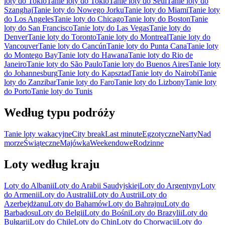
loty do Tokio
Tanie loty do Tokio
Tanie loty do Seul
Tanie loty do
Szanghaj
Tanie loty do Nowego Jorku
Tanie loty do Miami
Tanie loty
do Los Angeles
Tanie loty do Chicago
Tanie loty do Boston
Tanie
loty do San Francisco
Tanie loty do Las Vegas
Tanie loty do
Denver
Tanie loty do Toronto
Tanie loty do Montreal
Tanie loty do
Vancouver
Tanie loty do Cancún
Tanie loty do Punta Cana
Tanie loty
do Montego Bay
Tanie loty do Hawana
Tanie loty do Rio de
Janeiro
Tanie loty do São Paulo
Tanie loty do Buenos Aires
Tanie loty
do Johannesburg
Tanie loty do Kapsztad
Tanie loty do Nairobi
Tanie
loty do Zanzibar
Tanie loty do Faro
Tanie loty do Lizbony
Tanie loty
do Porto
Tanie loty do Tunis
Według typu podróży
Tanie loty wakacyjne
City break
Last minute
Egzotyczne
Narty
Nad
morze
Świąteczne
Majówka
Weekendowe
Rodzinne
Loty według kraju
Loty do Albanii
Loty do Arabii Saudyjskiej
Loty do Argentyny
Loty
do Armenii
Loty do Australii
Loty do Austrii
Loty do
Azerbejdżanu
Loty do Bahamów
Loty do Bahrajnu
Loty do
Barbadosu
Loty do Belgii
Loty do Bośni
Loty do Brazylii
Loty do
Bułgarii
Loty do Chile
Loty do Chin
Loty do Chorwacji
Loty do