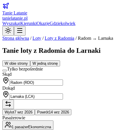
Tanie Latanie
tanielatanie.pl
Wyszukaj
Kierunki
Okazje
Gdziekolwiek
Strona główna
/
Loty
/
Loty z
Radomia
/
Radom → Larnaka
Tanie loty z Radomia do Larnaki
W obie strony
W jedną stronę
Tylko bezpośrednie
Skąd
Dokąd
Wylot
7 wrz 2026
Powrót
14 wrz 2026
Pasażerowie
1
pasażer
Ekonomiczna