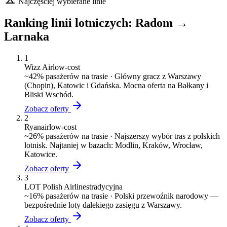
Najczęściej wybierane linie
Ranking linii lotniczych:
Radom
→
Larnaka
1
Wizz Air
low-cost
~
42
% pasażerów na trasie ·
Główny gracz z Warszawy
(Chopin), Katowic i Gdańska. Mocna oferta na Bałkany i
Bliski Wschód.
Zobacz oferty
2
Ryanair
low-cost
~
26
% pasażerów na trasie ·
Najszerszy wybór tras z polskich
lotnisk. Najtaniej w bazach: Modlin, Kraków, Wrocław,
Katowice.
Zobacz oferty
3
LOT Polish Airlines
tradycyjna
~
16
% pasażerów na trasie ·
Polski przewoźnik narodowy —
bezpośrednie loty dalekiego zasięgu z Warszawy.
Zobacz oferty