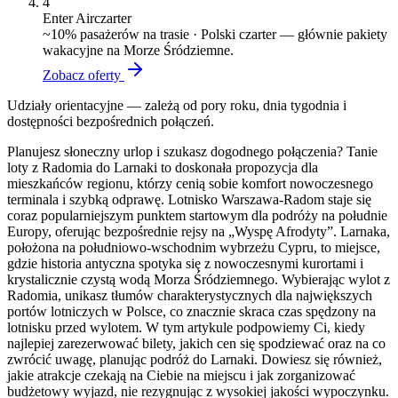
4
Enter Air
czarter
~
10
% pasażerów na trasie ·
Polski czarter — głównie pakiety
wakacyjne na Morze Śródziemne.
Zobacz oferty
Udziały orientacyjne — zależą od pory roku, dnia tygodnia i
dostępności bezpośrednich połączeń.
Planujesz słoneczny urlop i szukasz dogodnego połączenia? Tanie
loty z Radomia do Larnaki to doskonała propozycja dla
mieszkańców regionu, którzy cenią sobie komfort nowoczesnego
terminala i szybką odprawę. Lotnisko Warszawa-Radom staje się
coraz popularniejszym punktem startowym dla podróży na południe
Europy, oferując bezpośrednie rejsy na „Wyspę Afrodyty”. Larnaka,
położona na południowo-wschodnim wybrzeżu Cypru, to miejsce,
gdzie historia antyczna spotyka się z nowoczesnymi kurortami i
krystalicznie czystą wodą Morza Śródziemnego. Wybierając wylot z
Radomia, unikasz tłumów charakterystycznych dla największych
portów lotniczych w Polsce, co znacznie skraca czas spędzony na
lotnisku przed wylotem. W tym artykule podpowiemy Ci, kiedy
najlepiej zarezerwować bilety, jakich cen się spodziewać oraz na co
zwrócić uwagę, planując podróż do Larnaki. Dowiesz się również,
jakie atrakcje czekają na Ciebie na miejscu i jak zorganizować
budżetowy wyjazd, nie rezygnując z wysokiej jakości wypoczynku.