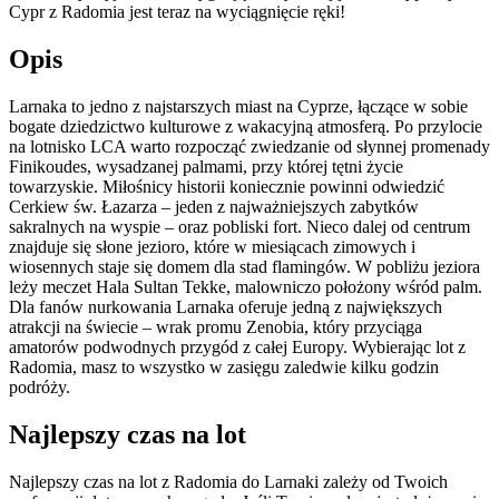
Cypr z Radomia jest teraz na wyciągnięcie ręki!
Opis
Larnaka to jedno z najstarszych miast na Cyprze, łączące w sobie
bogate dziedzictwo kulturowe z wakacyjną atmosferą. Po przylocie
na lotnisko LCA warto rozpocząć zwiedzanie od słynnej promenady
Finikoudes, wysadzanej palmami, przy której tętni życie
towarzyskie. Miłośnicy historii koniecznie powinni odwiedzić
Cerkiew św. Łazarza – jeden z najważniejszych zabytków
sakralnych na wyspie – oraz pobliski fort. Nieco dalej od centrum
znajduje się słone jezioro, które w miesiącach zimowych i
wiosennych staje się domem dla stad flamingów. W pobliżu jeziora
leży meczet Hala Sultan Tekke, malowniczo położony wśród palm.
Dla fanów nurkowania Larnaka oferuje jedną z największych
atrakcji na świecie – wrak promu Zenobia, który przyciąga
amatorów podwodnych przygód z całej Europy. Wybierając lot z
Radomia, masz to wszystko w zasięgu zaledwie kilku godzin
podróży.
Najlepszy czas na lot
Najlepszy czas na lot z Radomia do Larnaki zależy od Twoich