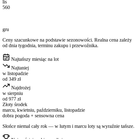
lis
560
gru
Ceny szacunkowe na podstawie sezonowości. Realna cena zależy
od dnia tygodnia, terminu zakupu i przewoźnika.
Najtańszy miesiąc na lot
Najtaniej
w
listopadzie
od
349
zł
Najdrożej
w
sierpniu
od
977
zł
Złoty środek
marcu, kwietniu, październiku, listopadzie
dobra pogoda + sensowna cena
Słońce niemal cały rok — w lutym i marcu loty są wyraźnie tańsze.