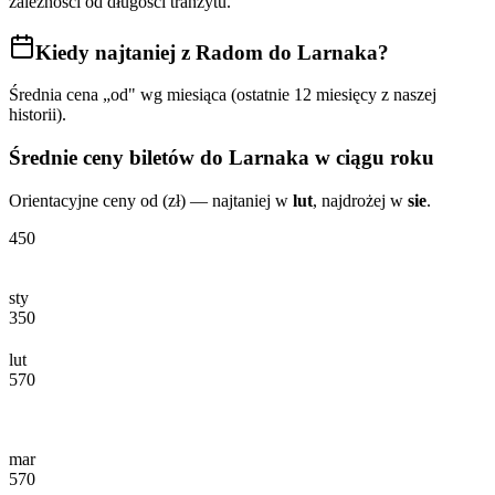
zależności od długości tranzytu.
Kiedy najtaniej
z Radom do Larnaka
?
Średnia cena „od" wg miesiąca (ostatnie 12 miesięcy z naszej
historii).
Średnie ceny biletów
do Larnaka
w ciągu roku
Orientacyjne ceny od (zł) — najtaniej w
lut
, najdrożej w
sie
.
450
sty
350
lut
570
mar
570