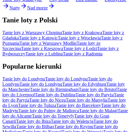
Narty
Nad morze
Tanie loty z Polski
Tanie loty z Warszawy Chopina
Tanie loty z Krakowa
Tanie loty z
Gdańska
Tanie loty z Katowic
Tanie loty z Wrocławia
Tanie loty z
Poznania
Tanie loty z Warszawy Modlin
Tanie loty ze
Szczecina
Tanie loty z Rzeszowa
Tanie loty z Łodzi
Tanie loty z
Bydgoszczy
Tanie loty z Lublina
Tanie loty z Radomia
Popularne kierunki
Tanie loty do Londynu
Tanie loty do Londynu
Tanie loty do
Londynu
Tanie loty do Londynu
Tanie loty do Edynburg
Tanie loty
do Manchester
Tanie loty do Birmingham
Tanie loty do Bristol
Tanie
loty do Liverpool
Tanie loty do Dublina
Tanie loty do Paryża
Tanie
loty do Paryża
Tanie loty do Nicea
Tanie loty do Marsylia
Tanie loty
do Lyon
Tanie loty do Tuluza
Tanie loty do Barcelony
Tanie loty do
Madrytu
Tanie loty do Palmy de Mallorca
Tanie loty do Malagi
Tanie
loty do Alicante
Tanie loty do Teneryfy
Tanie loty do Gran
Canarii
Tanie loty do Ibiza
Tanie loty do Walencja
Tanie loty do
Sewilla
Tanie loty do Bilbao
Tanie loty do Rzymu
Tanie loty do
Mediolanu
Tanie loty do Neapol
Tanie loty do Wenecja
Tanie loty do