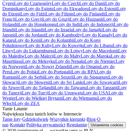
Cypru
Loty do Czarnogóry
Loty do Czech
Loty do Danii
Loty do
Dominikany
Loty do Egiptu
Loty do Ekwadoru
Loty do Estonii
Loty
do Etiopii
Loty do Fidżi
Loty do Filipin
Loty do Finlandii
Loty do
Francji
Loty do Grecji
Loty do Gruzji
Loty do Hiszpanii
Loty do
Holandii
Loty do Hongkongu
Loty do Indii
Loty do Indonezji
Loty do
Irlandii
Loty do Islandii
Loty do Izraela
Loty do Jamajki
Loty do
Japonii
Loty do Jordanii
Loty do Kambodży
Loty do Kanady
Loty do
Kataru
Loty do Kenii
Loty do Kolumbii
Loty do Korei
Południowej
Loty do Kuby
Loty do Kuwejtu
Loty do Libanu
Loty do
Litwy
Loty do Luksemburga
Loty do Łotwy
Loty do Macedonii
Loty
do Malediw
Loty do Malezji
Loty do Malty
Loty do Maroka
Loty do
Mauritiusu
Loty do Meksyku
Loty do Nepalu
Loty do Niemiec
Loty
do Norwegii
Loty do Nowej Zelandii
Loty do Omanu
Loty do
Peru
Loty do Polski
Loty do Portugalii
Loty do RPA
Loty do
Rumunii
Loty do Serbii
Loty do Seszeli
Loty do Singapuru
Loty do
Słowacji
Loty do Słowenii
Loty do Sri Lanki
Loty do Szwajcarii
Loty
do Szwecji
Loty do Tajlandii
Loty do Tajwanu
Loty do Tanzanii
Loty
do Tunezji
Loty do Turcji
Loty do Urugwaju
Loty do USA
Loty do
Węgier
Loty do Wielkiej Brytanii
Loty do Wietnamu
Loty do
Włoch
Loty do ZEA
Tanie Latanie
Największa baza tanich lotów w Internecie
Tanie loty
·
Gdziekolwiek
·
Wszystkie kierunki
·
Blog
·
O
nas
·
Kontakt
·
Polityka prywatności
·
Regulamin
·
Ustawienia cookies
©
2026
tanielatanie.pl — wszystkie ceny w PLN.