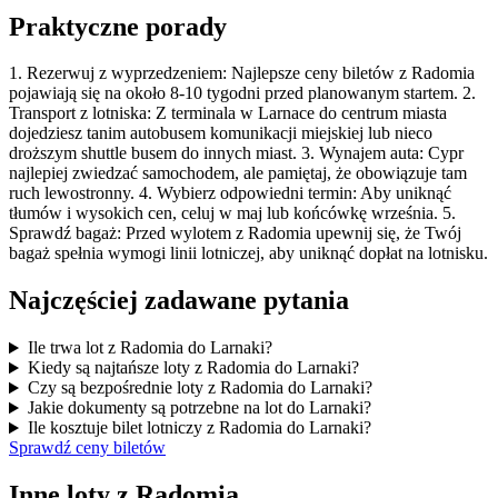
Praktyczne porady
1. Rezerwuj z wyprzedzeniem: Najlepsze ceny biletów z Radomia
pojawiają się na około 8-10 tygodni przed planowanym startem. 2.
Transport z lotniska: Z terminala w Larnace do centrum miasta
dojedziesz tanim autobusem komunikacji miejskiej lub nieco
droższym shuttle busem do innych miast. 3. Wynajem auta: Cypr
najlepiej zwiedzać samochodem, ale pamiętaj, że obowiązuje tam
ruch lewostronny. 4. Wybierz odpowiedni termin: Aby uniknąć
tłumów i wysokich cen, celuj w maj lub końcówkę września. 5.
Sprawdź bagaż: Przed wylotem z Radomia upewnij się, że Twój
bagaż spełnia wymogi linii lotniczej, aby uniknąć dopłat na lotnisku.
Najczęściej zadawane pytania
Ile trwa lot z Radomia do Larnaki?
Kiedy są najtańsze loty z Radomia do Larnaki?
Czy są bezpośrednie loty z Radomia do Larnaki?
Jakie dokumenty są potrzebne na lot do Larnaki?
Ile kosztuje bilet lotniczy z Radomia do Larnaki?
Sprawdź ceny biletów
Inne loty z Radomia