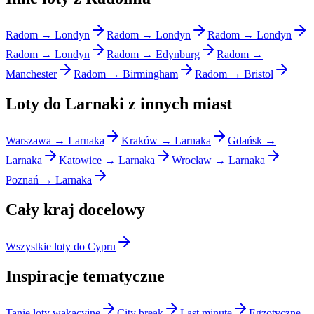
Radom → Londyn
Radom → Londyn
Radom → Londyn
Radom → Londyn
Radom → Edynburg
Radom →
Manchester
Radom → Birmingham
Radom → Bristol
Loty do Larnaki z innych miast
Warszawa → Larnaka
Kraków → Larnaka
Gdańsk →
Larnaka
Katowice → Larnaka
Wrocław → Larnaka
Poznań → Larnaka
Cały kraj docelowy
Wszystkie loty do Cypru
Inspiracje tematyczne
Tanie loty wakacyjne
City break
Last minute
Egzotyczne