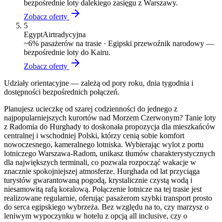
bezpośrednie loty dalekiego zasięgu z Warszawy.
Zobacz oferty
5
EgyptAir
tradycyjna
~
6
% pasażerów na trasie ·
Egipski przewoźnik narodowy —
bezpośrednie loty do Kairu.
Zobacz oferty
Udziały orientacyjne — zależą od pory roku, dnia tygodnia i
dostępności bezpośrednich połączeń.
Planujesz ucieczkę od szarej codzienności do jednego z
najpopularniejszych kurortów nad Morzem Czerwonym? Tanie loty
z Radomia do Hurghady to doskonała propozycja dla mieszkańców
centralnej i wschodniej Polski, którzy cenią sobie komfort
nowoczesnego, kameralnego lotniska. Wybierając wylot z portu
lotniczego Warszawa-Radom, unikasz tłumów charakterystycznych
dla największych terminali, co pozwala rozpocząć wakacje w
znacznie spokojniejszej atmosferze. Hurghada od lat przyciąga
turystów gwarantowaną pogodą, krystalicznie czystą wodą i
niesamowitą rafą koralową. Połączenie lotnicze na tej trasie jest
realizowane regularnie, oferując pasażerom szybki transport prosto
do serca egipskiego wybrzeża. Bez względu na to, czy marzysz o
leniwym wypoczynku w hotelu z opcją all inclusive, czy o