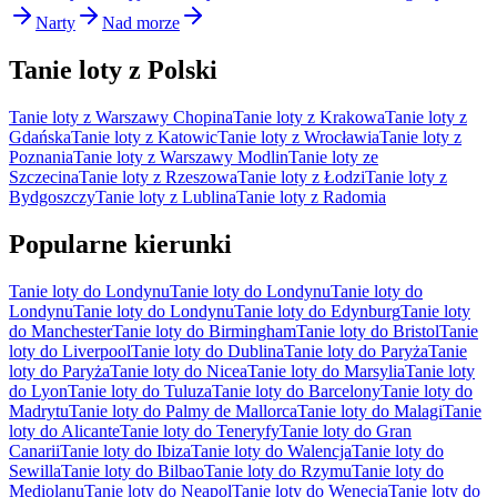
Narty
Nad morze
Tanie loty z Polski
Tanie loty z Warszawy Chopina
Tanie loty z Krakowa
Tanie loty z
Gdańska
Tanie loty z Katowic
Tanie loty z Wrocławia
Tanie loty z
Poznania
Tanie loty z Warszawy Modlin
Tanie loty ze
Szczecina
Tanie loty z Rzeszowa
Tanie loty z Łodzi
Tanie loty z
Bydgoszczy
Tanie loty z Lublina
Tanie loty z Radomia
Popularne kierunki
Tanie loty do Londynu
Tanie loty do Londynu
Tanie loty do
Londynu
Tanie loty do Londynu
Tanie loty do Edynburg
Tanie loty
do Manchester
Tanie loty do Birmingham
Tanie loty do Bristol
Tanie
loty do Liverpool
Tanie loty do Dublina
Tanie loty do Paryża
Tanie
loty do Paryża
Tanie loty do Nicea
Tanie loty do Marsylia
Tanie loty
do Lyon
Tanie loty do Tuluza
Tanie loty do Barcelony
Tanie loty do
Madrytu
Tanie loty do Palmy de Mallorca
Tanie loty do Malagi
Tanie
loty do Alicante
Tanie loty do Teneryfy
Tanie loty do Gran
Canarii
Tanie loty do Ibiza
Tanie loty do Walencja
Tanie loty do
Sewilla
Tanie loty do Bilbao
Tanie loty do Rzymu
Tanie loty do
Mediolanu
Tanie loty do Neapol
Tanie loty do Wenecja
Tanie loty do