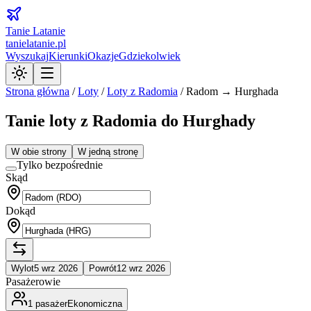
Tanie Latanie
tanielatanie.pl
Wyszukaj
Kierunki
Okazje
Gdziekolwiek
Strona główna
/
Loty
/
Loty z
Radomia
/
Radom → Hurghada
Tanie loty z Radomia do Hurghady
W obie strony
W jedną stronę
Tylko bezpośrednie
Skąd
Dokąd
Wylot
5 wrz 2026
Powrót
12 wrz 2026
Pasażerowie
1
pasażer
Ekonomiczna