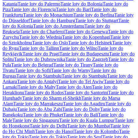
Katania
Tanie loty do Palermo
Tanie loty do Bolonia
Tanie loty do
Piza
Tanie loty do Florencja
Tanie loty do Bari
Tanie loty do
Frankfurtu
Tanie loty do Monachium
Tanie loty do Berlina
Tanie loty
do Düsseldorf
Tanie loty do Hamburg
Tanie loty do Stuttgart
Tanie
loty do Kolonia
Tanie loty do Amsterdamu
Tanie loty do
Bruksela
Tanie loty do Charleroi
Tanie loty do Genewa
Tanie loty do
Zurychu
Tanie loty do Wiednia
Tanie loty do Kopenhagi
Tanie loty
do Sztokholmu
Tanie loty do Oslo
Tanie loty do Helsinek
Tanie loty
do Ryga
Tanie loty do Tallinn
Tanie loty do Wilno
Tanie loty do
Reykjavik
Tanie loty do Pragi
Tanie loty do Budapesztu
Tanie loty do
Splitu
Tanie loty do Dubrownika
Tanie loty do Zagrzeb
Tanie loty do
Pula
Tanie loty do Belgrad
Tanie loty do Tirany
Tanie loty do
Tivatu
Tanie loty do Sofii
Tanie loty do Warny
Tanie loty do
Burgas
Tanie loty do Stambułu
Tanie loty do Stambułu
Tanie loty do
Ankara
Tanie loty do Antalyi
Tanie loty do Tel Awiw
Tanie loty do
Larnaki
Tanie loty do Malty
Tanie loty do Aten
Tanie loty do
Heraklionu
Tanie loty do Rodos
Tanie loty do Santorini
Tanie loty do
Hurghady
Tanie loty do Sharm el-Sheikh
Tanie loty do Marsa
Alam
Tanie loty do Marrakeszu
Tanie loty do Agadiru
Tanie loty do
Dubaju
Tanie loty do Abu Zabi
Tanie loty do Dohy
Tanie loty do
Bangkoku
Tanie loty do Phuket
Tanie loty do Bali
Tanie loty do
Male
Tanie loty do Singapuru
Tanie loty do Kuala Lumpur
Tanie loty
do Hongkong
Tanie loty do Delhi
Tanie loty do Mumbaj
Tanie loty
do Ho Chi Minh
Tanie loty do Hanoi
Tanie loty do Kolombo
Tanie
loty do Tokio
Tanie loty do Tokio
Tanie loty do Seul
Tanie loty do