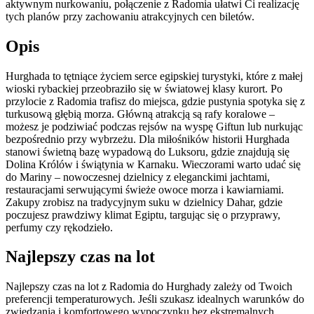
aktywnym nurkowaniu, połączenie z Radomia ułatwi Ci realizację
tych planów przy zachowaniu atrakcyjnych cen biletów.
Opis
Hurghada to tętniące życiem serce egipskiej turystyki, które z małej
wioski rybackiej przeobraziło się w światowej klasy kurort. Po
przylocie z Radomia trafisz do miejsca, gdzie pustynia spotyka się z
turkusową głębią morza. Główną atrakcją są rafy koralowe –
możesz je podziwiać podczas rejsów na wyspę Giftun lub nurkując
bezpośrednio przy wybrzeżu. Dla miłośników historii Hurghada
stanowi świetną bazę wypadową do Luksoru, gdzie znajdują się
Dolina Królów i świątynia w Karnaku. Wieczorami warto udać się
do Mariny – nowoczesnej dzielnicy z eleganckimi jachtami,
restauracjami serwującymi świeże owoce morza i kawiarniami.
Zakupy zrobisz na tradycyjnym suku w dzielnicy Dahar, gdzie
poczujesz prawdziwy klimat Egiptu, targując się o przyprawy,
perfumy czy rękodzieło.
Najlepszy czas na lot
Najlepszy czas na lot z Radomia do Hurghady zależy od Twoich
preferencji temperaturowych. Jeśli szukasz idealnych warunków do
zwiedzania i komfortowego wypoczynku bez ekstremalnych