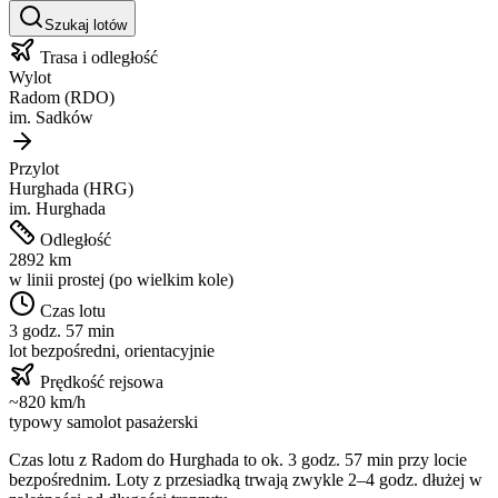
Szukaj lotów
Trasa i odległość
Wylot
Radom
(
RDO
)
im.
Sadków
Przylot
Hurghada
(
HRG
)
im.
Hurghada
Odległość
2892
km
w linii prostej (po wielkim kole)
Czas lotu
3 godz. 57 min
lot bezpośredni, orientacyjnie
Prędkość rejsowa
~
820
km/h
typowy samolot pasażerski
Czas lotu z
Radom
do
Hurghada
to ok.
3 godz. 57 min
przy locie
bezpośrednim. Loty z przesiadką trwają zwykle 2–4 godz. dłużej w