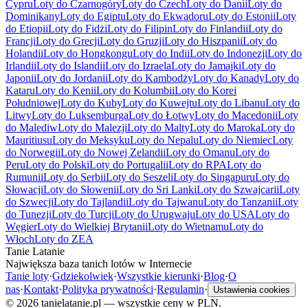
Cypru
Loty do Czarnogóry
Loty do Czech
Loty do Danii
Loty do
Dominikany
Loty do Egiptu
Loty do Ekwadoru
Loty do Estonii
Loty
do Etiopii
Loty do Fidżi
Loty do Filipin
Loty do Finlandii
Loty do
Francji
Loty do Grecji
Loty do Gruzji
Loty do Hiszpanii
Loty do
Holandii
Loty do Hongkongu
Loty do Indii
Loty do Indonezji
Loty do
Irlandii
Loty do Islandii
Loty do Izraela
Loty do Jamajki
Loty do
Japonii
Loty do Jordanii
Loty do Kambodży
Loty do Kanady
Loty do
Kataru
Loty do Kenii
Loty do Kolumbii
Loty do Korei
Południowej
Loty do Kuby
Loty do Kuwejtu
Loty do Libanu
Loty do
Litwy
Loty do Luksemburga
Loty do Łotwy
Loty do Macedonii
Loty
do Malediw
Loty do Malezji
Loty do Malty
Loty do Maroka
Loty do
Mauritiusu
Loty do Meksyku
Loty do Nepalu
Loty do Niemiec
Loty
do Norwegii
Loty do Nowej Zelandii
Loty do Omanu
Loty do
Peru
Loty do Polski
Loty do Portugalii
Loty do RPA
Loty do
Rumunii
Loty do Serbii
Loty do Seszeli
Loty do Singapuru
Loty do
Słowacji
Loty do Słowenii
Loty do Sri Lanki
Loty do Szwajcarii
Loty
do Szwecji
Loty do Tajlandii
Loty do Tajwanu
Loty do Tanzanii
Loty
do Tunezji
Loty do Turcji
Loty do Urugwaju
Loty do USA
Loty do
Węgier
Loty do Wielkiej Brytanii
Loty do Wietnamu
Loty do
Włoch
Loty do ZEA
Tanie Latanie
Największa baza tanich lotów w Internecie
Tanie loty
·
Gdziekolwiek
·
Wszystkie kierunki
·
Blog
·
O
nas
·
Kontakt
·
Polityka prywatności
·
Regulamin
·
Ustawienia cookies
©
2026
tanielatanie.pl — wszystkie ceny w PLN.