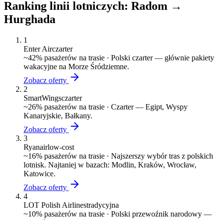
Ranking linii lotniczych:
Radom
→
Hurghada
1
Enter Air
czarter
~
42
% pasażerów na trasie ·
Polski czarter — głównie pakiety
wakacyjne na Morze Śródziemne.
Zobacz oferty
2
SmartWings
czarter
~
26
% pasażerów na trasie ·
Czarter — Egipt, Wyspy
Kanaryjskie, Bałkany.
Zobacz oferty
3
Ryanair
low-cost
~
16
% pasażerów na trasie ·
Najszerszy wybór tras z polskich
lotnisk. Najtaniej w bazach: Modlin, Kraków, Wrocław,
Katowice.
Zobacz oferty
4
LOT Polish Airlines
tradycyjna
~
10
% pasażerów na trasie ·
Polski przewoźnik narodowy —