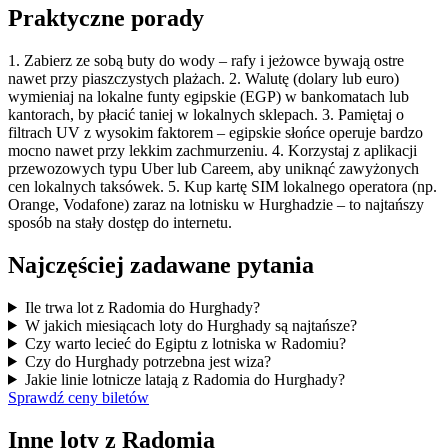
Praktyczne porady
1. Zabierz ze sobą buty do wody – rafy i jeżowce bywają ostre
nawet przy piaszczystych plażach. 2. Walutę (dolary lub euro)
wymieniaj na lokalne funty egipskie (EGP) w bankomatach lub
kantorach, by płacić taniej w lokalnych sklepach. 3. Pamiętaj o
filtrach UV z wysokim faktorem – egipskie słońce operuje bardzo
mocno nawet przy lekkim zachmurzeniu. 4. Korzystaj z aplikacji
przewozowych typu Uber lub Careem, aby uniknąć zawyżonych
cen lokalnych taksówek. 5. Kup kartę SIM lokalnego operatora (np.
Orange, Vodafone) zaraz na lotnisku w Hurghadzie – to najtańszy
sposób na stały dostęp do internetu.
Najczęściej zadawane pytania
Ile trwa lot z Radomia do Hurghady?
W jakich miesiącach loty do Hurghady są najtańsze?
Czy warto lecieć do Egiptu z lotniska w Radomiu?
Czy do Hurghady potrzebna jest wiza?
Jakie linie lotnicze latają z Radomia do Hurghady?
Sprawdź ceny biletów
Inne loty z Radomia