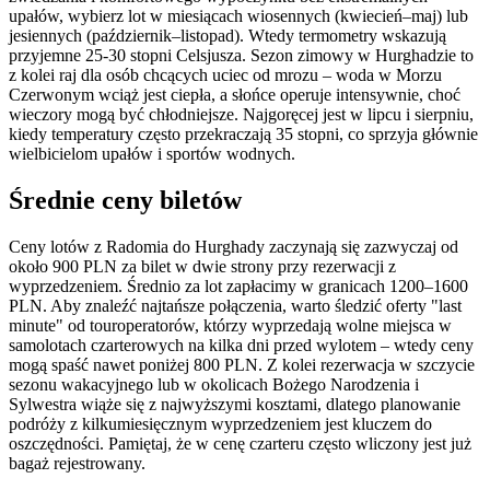
upałów, wybierz lot w miesiącach wiosennych (kwiecień–maj) lub
jesiennych (październik–listopad). Wtedy termometry wskazują
przyjemne 25-30 stopni Celsjusza. Sezon zimowy w Hurghadzie to
z kolei raj dla osób chcących uciec od mrozu – woda w Morzu
Czerwonym wciąż jest ciepła, a słońce operuje intensywnie, choć
wieczory mogą być chłodniejsze. Najgoręcej jest w lipcu i sierpniu,
kiedy temperatury często przekraczają 35 stopni, co sprzyja głównie
wielbicielom upałów i sportów wodnych.
Średnie ceny biletów
Ceny lotów z Radomia do Hurghady zaczynają się zazwyczaj od
około 900 PLN za bilet w dwie strony przy rezerwacji z
wyprzedzeniem. Średnio za lot zapłacimy w granicach 1200–1600
PLN. Aby znaleźć najtańsze połączenia, warto śledzić oferty "last
minute" od touroperatorów, którzy wyprzedają wolne miejsca w
samolotach czarterowych na kilka dni przed wylotem – wtedy ceny
mogą spaść nawet poniżej 800 PLN. Z kolei rezerwacja w szczycie
sezonu wakacyjnego lub w okolicach Bożego Narodzenia i
Sylwestra wiąże się z najwyższymi kosztami, dlatego planowanie
podróży z kilkumiesięcznym wyprzedzeniem jest kluczem do
oszczędności. Pamiętaj, że w cenę czarteru często wliczony jest już
bagaż rejestrowany.