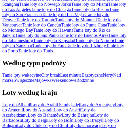
Szanghaj
Tanie loty do Nowego Jorku
Tanie loty do Miami
Tanie loty
do Los Angeles
Tanie loty do Chicago
Tanie loty do Boston
Tanie
loty do San Francisco
Tanie loty do Las Vegas
Tanie loty do
Denver
Tanie loty do Toronto
Tanie loty do Montreal
Tanie loty do
Vancouver
Tanie loty do Cancún
Tanie loty do Punta Cana
Tanie loty
do Montego Bay
Tanie loty do Hawana
Tanie loty do Rio de
Janeiro
Tanie loty do São Paulo
Tanie loty do Buenos Aires
Tanie loty
do Johannesburg
Tanie loty do Kapsztad
Tanie loty do Nairobi
Tanie
loty do Zanzibar
Tanie loty do Faro
Tanie loty do Lizbony
Tanie loty
do Porto
Tanie loty do Tunis
Według typu podróży
Tanie loty wakacyjne
City break
Last minute
Egzotyczne
Narty
Nad
morze
Świąteczne
Majówka
Weekendowe
Rodzinne
Loty według kraju
Loty do Albanii
Loty do Arabii Saudyjskiej
Loty do Argentyny
Loty
do Armenii
Loty do Australii
Loty do Austrii
Loty do
Azerbejdżanu
Loty do Bahamów
Loty do Bahrajnu
Loty do
Barbadosu
Loty do Belgii
Loty do Bośni
Loty do Brazylii
Loty do
Bułgarii
Loty do Chile
Loty do Chin
Loty do Chorwacji
Loty do