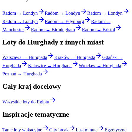
Radom → Londyn
Radom → Londyn
Radom → Londyn
Radom → Londyn
Radom → Edynburg
Radom →
Manchester
Radom → Birmingham
Radom → Bristol
Loty do Hurghady z innych miast
Warszawa → Hurghada
Kraków → Hurghada
Gdańsk →
Hurghada
Katowice → Hurghada
Wrocław → Hurghada
Poznań → Hurghada
Cały kraj docelowy
Wszystkie loty do Egiptu
Inspiracje tematyczne
Tanie loty wakacyjne
City break
Last minute
Egzotyczne