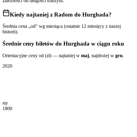
zależności od długości tranzytu.
Kiedy najtaniej
z Radom do Hurghada
?
Średnia cena „od" wg miesiąca (ostatnie 12 miesięcy z naszej
historii).
Średnie ceny biletów
do Hurghada
w ciągu roku
Orientacyjne ceny od (zł) — najtaniej w
maj
, najdrożej w
gru
.
2020
sty
1800