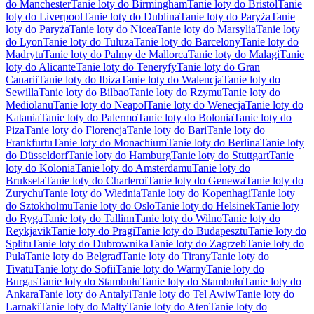
do Manchester
Tanie loty do Birmingham
Tanie loty do Bristol
Tanie
loty do Liverpool
Tanie loty do Dublina
Tanie loty do Paryża
Tanie
loty do Paryża
Tanie loty do Nicea
Tanie loty do Marsylia
Tanie loty
do Lyon
Tanie loty do Tuluza
Tanie loty do Barcelony
Tanie loty do
Madrytu
Tanie loty do Palmy de Mallorca
Tanie loty do Malagi
Tanie
loty do Alicante
Tanie loty do Teneryfy
Tanie loty do Gran
Canarii
Tanie loty do Ibiza
Tanie loty do Walencja
Tanie loty do
Sewilla
Tanie loty do Bilbao
Tanie loty do Rzymu
Tanie loty do
Mediolanu
Tanie loty do Neapol
Tanie loty do Wenecja
Tanie loty do
Katania
Tanie loty do Palermo
Tanie loty do Bolonia
Tanie loty do
Piza
Tanie loty do Florencja
Tanie loty do Bari
Tanie loty do
Frankfurtu
Tanie loty do Monachium
Tanie loty do Berlina
Tanie loty
do Düsseldorf
Tanie loty do Hamburg
Tanie loty do Stuttgart
Tanie
loty do Kolonia
Tanie loty do Amsterdamu
Tanie loty do
Bruksela
Tanie loty do Charleroi
Tanie loty do Genewa
Tanie loty do
Zurychu
Tanie loty do Wiednia
Tanie loty do Kopenhagi
Tanie loty
do Sztokholmu
Tanie loty do Oslo
Tanie loty do Helsinek
Tanie loty
do Ryga
Tanie loty do Tallinn
Tanie loty do Wilno
Tanie loty do
Reykjavik
Tanie loty do Pragi
Tanie loty do Budapesztu
Tanie loty do
Splitu
Tanie loty do Dubrownika
Tanie loty do Zagrzeb
Tanie loty do
Pula
Tanie loty do Belgrad
Tanie loty do Tirany
Tanie loty do
Tivatu
Tanie loty do Sofii
Tanie loty do Warny
Tanie loty do
Burgas
Tanie loty do Stambułu
Tanie loty do Stambułu
Tanie loty do
Ankara
Tanie loty do Antalyi
Tanie loty do Tel Awiw
Tanie loty do
Larnaki
Tanie loty do Malty
Tanie loty do Aten
Tanie loty do