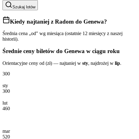
Szukaj lotów
Kiedy najtaniej
z Radom do Genewa
?
Średnia cena „od" wg miesiąca (ostatnie 12 miesięcy z naszej
historii).
Średnie ceny biletów
do Genewa
w ciągu roku
Orientacyjne ceny od (zł) — najtaniej w
sty
, najdrożej w
lip
.
300
sty
300
lut
460
mar
520