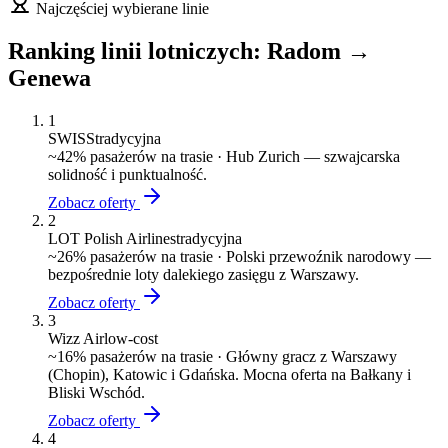
Najczęściej wybierane linie
Ranking linii lotniczych:
Radom
→
Genewa
1
SWISS
tradycyjna
~
42
% pasażerów na trasie ·
Hub Zurich — szwajcarska
solidność i punktualność.
Zobacz oferty
2
LOT Polish Airlines
tradycyjna
~
26
% pasażerów na trasie ·
Polski przewoźnik narodowy —
bezpośrednie loty dalekiego zasięgu z Warszawy.
Zobacz oferty
3
Wizz Air
low-cost
~
16
% pasażerów na trasie ·
Główny gracz z Warszawy
(Chopin), Katowic i Gdańska. Mocna oferta na Bałkany i
Bliski Wschód.
Zobacz oferty
4