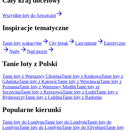
Cały kraj docelowy
Wszystkie loty do Szwajcarii
Inspiracje tematyczne
Tanie loty wakacyjne
City break
Last minute
Egzotyczne
Narty
Nad morze
Tanie loty z Polski
Tanie loty z Warszawy Chopina
Tanie loty z Krakowa
Tanie loty z
Gdańska
Tanie loty z Katowic
Tanie loty z Wrocławia
Tanie loty z
Poznania
Tanie loty z Warszawy Modlin
Tanie loty ze
Szczecina
Tanie loty z Rzeszowa
Tanie loty z Łodzi
Tanie loty z
Bydgoszczy
Tanie loty z Lublina
Tanie loty z Radomia
Popularne kierunki
Tanie loty do Londynu
Tanie loty do Londynu
Tanie loty do
Londynu
Tanie loty do Londynu
Tanie loty do Edynburg
Tanie loty