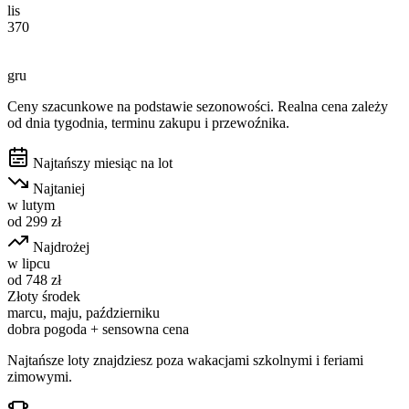
lis
370
gru
Ceny szacunkowe na podstawie sezonowości. Realna cena zależy
od dnia tygodnia, terminu zakupu i przewoźnika.
Najtańszy miesiąc na lot
Najtaniej
w
lutym
od
299
zł
Najdrożej
w
lipcu
od
748
zł
Złoty środek
marcu, maju, październiku
dobra pogoda + sensowna cena
Najtańsze loty znajdziesz poza wakacjami szkolnymi i feriami
zimowymi.