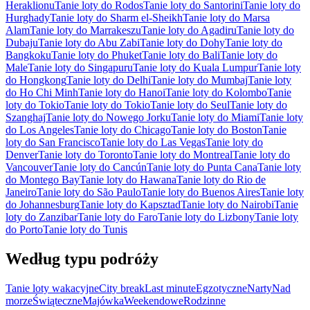
Heraklionu
Tanie loty do Rodos
Tanie loty do Santorini
Tanie loty do
Hurghady
Tanie loty do Sharm el-Sheikh
Tanie loty do Marsa
Alam
Tanie loty do Marrakeszu
Tanie loty do Agadiru
Tanie loty do
Dubaju
Tanie loty do Abu Zabi
Tanie loty do Dohy
Tanie loty do
Bangkoku
Tanie loty do Phuket
Tanie loty do Bali
Tanie loty do
Male
Tanie loty do Singapuru
Tanie loty do Kuala Lumpur
Tanie loty
do Hongkong
Tanie loty do Delhi
Tanie loty do Mumbaj
Tanie loty
do Ho Chi Minh
Tanie loty do Hanoi
Tanie loty do Kolombo
Tanie
loty do Tokio
Tanie loty do Tokio
Tanie loty do Seul
Tanie loty do
Szanghaj
Tanie loty do Nowego Jorku
Tanie loty do Miami
Tanie loty
do Los Angeles
Tanie loty do Chicago
Tanie loty do Boston
Tanie
loty do San Francisco
Tanie loty do Las Vegas
Tanie loty do
Denver
Tanie loty do Toronto
Tanie loty do Montreal
Tanie loty do
Vancouver
Tanie loty do Cancún
Tanie loty do Punta Cana
Tanie loty
do Montego Bay
Tanie loty do Hawana
Tanie loty do Rio de
Janeiro
Tanie loty do São Paulo
Tanie loty do Buenos Aires
Tanie loty
do Johannesburg
Tanie loty do Kapsztad
Tanie loty do Nairobi
Tanie
loty do Zanzibar
Tanie loty do Faro
Tanie loty do Lizbony
Tanie loty
do Porto
Tanie loty do Tunis
Według typu podróży
Tanie loty wakacyjne
City break
Last minute
Egzotyczne
Narty
Nad
morze
Świąteczne
Majówka
Weekendowe
Rodzinne