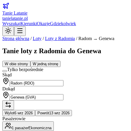
Tanie Latanie
tanielatanie.pl
Wyszukaj
Kierunki
Okazje
Gdziekolwiek
Strona główna
/
Loty
/
Loty z
Radomia
/
Radom → Genewa
Tanie loty z Radomia do Genewa
W obie strony
W jedną stronę
Tylko bezpośrednie
Skąd
Dokąd
Wylot
6 wrz 2026
Powrót
13 wrz 2026
Pasażerowie
1
pasażer
Ekonomiczna