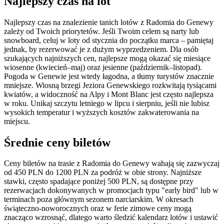
Najlepszy czas na lot
Najlepszy czas na znalezienie tanich lotów z Radomia do Genewy
zależy od Twoich priorytetów. Jeśli Twoim celem są narty lub
snowboard, celuj w loty od stycznia do początku marca – pamiętaj
jednak, by rezerwować je z dużym wyprzedzeniem. Dla osób
szukających najniższych cen, najlepsze mogą okazać się miesiące
wiosenne (kwiecień–maj) oraz jesienne (październik–listopad).
Pogoda w Genewie jest wtedy łagodna, a tłumy turystów znacznie
mniejsze. Wiosną brzegi Jeziora Genewskiego rozkwitają tysiącami
kwiatów, a widoczność na Alpy i Mont Blanc jest często najlepsza
w roku. Unikaj szczytu letniego w lipcu i sierpniu, jeśli nie lubisz
wysokich temperatur i wyższych kosztów zakwaterowania na
miejscu.
Średnie ceny biletów
Ceny biletów na trasie z Radomia do Genewy wahają się zazwyczaj
od 450 PLN do 1200 PLN za podróż w obie strony. Najniższe
stawki, często spadające poniżej 500 PLN, są dostępne przy
rezerwacjach dokonywanych w promocjach typu "early bird" lub w
terminach poza głównym sezonem narciarskim. W okresach
świąteczno-noworocznych oraz w ferie zimowe ceny mogą
znacząco wzrosnąć, dlatego warto śledzić kalendarz lotów i ustawić