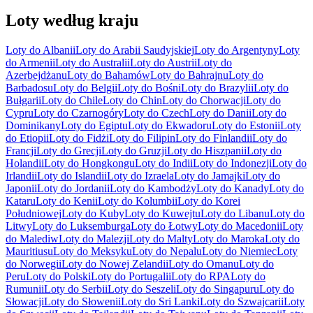
Loty według kraju
Loty do Albanii
Loty do Arabii Saudyjskiej
Loty do Argentyny
Loty
do Armenii
Loty do Australii
Loty do Austrii
Loty do
Azerbejdżanu
Loty do Bahamów
Loty do Bahrajnu
Loty do
Barbadosu
Loty do Belgii
Loty do Bośni
Loty do Brazylii
Loty do
Bułgarii
Loty do Chile
Loty do Chin
Loty do Chorwacji
Loty do
Cypru
Loty do Czarnogóry
Loty do Czech
Loty do Danii
Loty do
Dominikany
Loty do Egiptu
Loty do Ekwadoru
Loty do Estonii
Loty
do Etiopii
Loty do Fidżi
Loty do Filipin
Loty do Finlandii
Loty do
Francji
Loty do Grecji
Loty do Gruzji
Loty do Hiszpanii
Loty do
Holandii
Loty do Hongkongu
Loty do Indii
Loty do Indonezji
Loty do
Irlandii
Loty do Islandii
Loty do Izraela
Loty do Jamajki
Loty do
Japonii
Loty do Jordanii
Loty do Kambodży
Loty do Kanady
Loty do
Kataru
Loty do Kenii
Loty do Kolumbii
Loty do Korei
Południowej
Loty do Kuby
Loty do Kuwejtu
Loty do Libanu
Loty do
Litwy
Loty do Luksemburga
Loty do Łotwy
Loty do Macedonii
Loty
do Malediw
Loty do Malezji
Loty do Malty
Loty do Maroka
Loty do
Mauritiusu
Loty do Meksyku
Loty do Nepalu
Loty do Niemiec
Loty
do Norwegii
Loty do Nowej Zelandii
Loty do Omanu
Loty do
Peru
Loty do Polski
Loty do Portugalii
Loty do RPA
Loty do
Rumunii
Loty do Serbii
Loty do Seszeli
Loty do Singapuru
Loty do
Słowacji
Loty do Słowenii
Loty do Sri Lanki
Loty do Szwajcarii
Loty