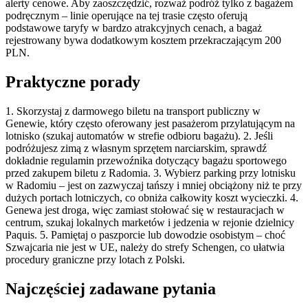
alerty cenowe. Aby zaoszczędzić, rozważ podróż tylko z bagażem
podręcznym – linie operujące na tej trasie często oferują
podstawowe taryfy w bardzo atrakcyjnych cenach, a bagaż
rejestrowany bywa dodatkowym kosztem przekraczającym 200
PLN.
Praktyczne porady
1. Skorzystaj z darmowego biletu na transport publiczny w
Genewie, który często oferowany jest pasażerom przylatującym na
lotnisko (szukaj automatów w strefie odbioru bagażu). 2. Jeśli
podróżujesz zimą z własnym sprzętem narciarskim, sprawdź
dokładnie regulamin przewoźnika dotyczący bagażu sportowego
przed zakupem biletu z Radomia. 3. Wybierz parking przy lotnisku
w Radomiu – jest on zazwyczaj tańszy i mniej obciążony niż te przy
dużych portach lotniczych, co obniża całkowity koszt wycieczki. 4.
Genewa jest droga, więc zamiast stołować się w restauracjach w
centrum, szukaj lokalnych marketów i jedzenia w rejonie dzielnicy
Paquis. 5. Pamiętaj o paszporcie lub dowodzie osobistym – choć
Szwajcaria nie jest w UE, należy do strefy Schengen, co ułatwia
procedury graniczne przy lotach z Polski.
Najczęściej zadawane pytania