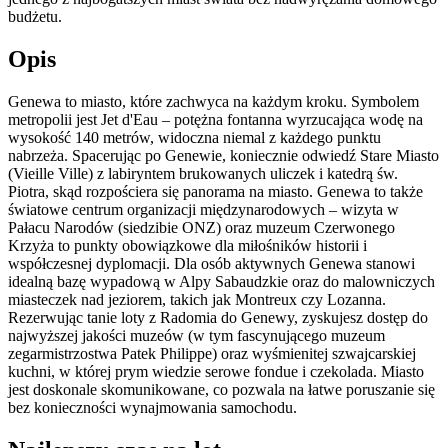
budżetu.
Opis
Genewa to miasto, które zachwyca na każdym kroku. Symbolem
metropolii jest Jet d'Eau – potężna fontanna wyrzucająca wodę na
wysokość 140 metrów, widoczna niemal z każdego punktu
nabrzeża. Spacerując po Genewie, koniecznie odwiedź Stare Miasto
(Vieille Ville) z labiryntem brukowanych uliczek i katedrą św.
Piotra, skąd rozpościera się panorama na miasto. Genewa to także
światowe centrum organizacji międzynarodowych – wizyta w
Pałacu Narodów (siedzibie ONZ) oraz muzeum Czerwonego
Krzyża to punkty obowiązkowe dla miłośników historii i
współczesnej dyplomacji. Dla osób aktywnych Genewa stanowi
idealną bazę wypadową w Alpy Sabaudzkie oraz do malowniczych
miasteczek nad jeziorem, takich jak Montreux czy Lozanna.
Rezerwując tanie loty z Radomia do Genewy, zyskujesz dostęp do
najwyższej jakości muzeów (w tym fascynującego muzeum
zegarmistrzostwa Patek Philippe) oraz wyśmienitej szwajcarskiej
kuchni, w której prym wiedzie serowe fondue i czekolada. Miasto
jest doskonale skomunikowane, co pozwala na łatwe poruszanie się
bez konieczności wynajmowania samochodu.