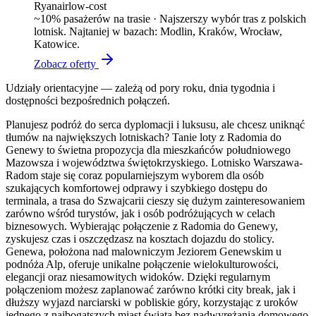
Ryanair
low-cost
~
10
% pasażerów na trasie ·
Najszerszy wybór tras z polskich
lotnisk. Najtaniej w bazach: Modlin, Kraków, Wrocław,
Katowice.
Zobacz oferty
Udziały orientacyjne — zależą od pory roku, dnia tygodnia i
dostępności bezpośrednich połączeń.
Planujesz podróż do serca dyplomacji i luksusu, ale chcesz uniknąć
tłumów na największych lotniskach? Tanie loty z Radomia do
Genewy to świetna propozycja dla mieszkańców południowego
Mazowsza i województwa świętokrzyskiego. Lotnisko Warszawa-
Radom staje się coraz popularniejszym wyborem dla osób
szukających komfortowej odprawy i szybkiego dostępu do
terminala, a trasa do Szwajcarii cieszy się dużym zainteresowaniem
zarówno wśród turystów, jak i osób podróżujących w celach
biznesowych. Wybierając połączenie z Radomia do Genewy,
zyskujesz czas i oszczędzasz na kosztach dojazdu do stolicy.
Genewa, położona nad malowniczym Jeziorem Genewskim u
podnóża Alp, oferuje unikalne połączenie wielokulturowości,
elegancji oraz niesamowitych widoków. Dzięki regularnym
połączeniom możesz zaplanować zarówno krótki city break, jak i
dłuższy wyjazd narciarski w pobliskie góry, korzystając z uroków
jednego z najbogatszych miast świata bez nadwyrężania domowego