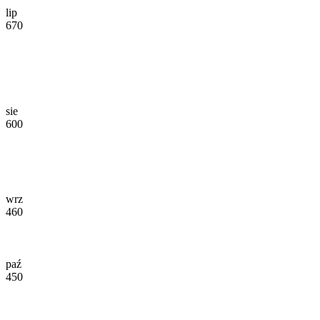
lip
670
sie
600
wrz
460
paź
450