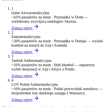
1
Qatar Airways
tradycyjna
~
42
% pasażerów na trasie ·
Przesiadka w Doha —
wielokrotny zwycięzca rankingów Skytrax.
Zobacz oferty
2
Emirates
tradycyjna
~
26
% pasażerów na trasie ·
Przesiadka w Dubaju — wysoki
komfort na trasach do Azji i Australii.
Zobacz oferty
3
Turkish Airlines
tradycyjna
~
16
% pasażerów na trasie ·
Hub Istanbul — najszerszy
wybór destynacji w Azji i Afryce z Polski.
Zobacz oferty
4
LOT Polish Airlines
tradycyjna
~
10
% pasażerów na trasie ·
Polski przewoźnik narodowy —
bezpośrednie loty dalekiego zasięgu z Warszawy.
Zobacz oferty