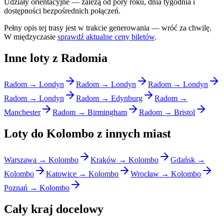
Udziały orientacyjne — zależą od pory roku, dnia tygodnia i
dostępności bezpośrednich połączeń.
Pełny opis tej trasy jest w trakcie generowania — wróć za chwilę.
W międzyczasie
sprawdź aktualne ceny biletów
.
Inne loty z Radomia
Radom → Londyn
Radom → Londyn
Radom → Londyn
Radom → Londyn
Radom → Edynburg
Radom →
Manchester
Radom → Birmingham
Radom → Bristol
Loty do Kolombo z innych miast
Warszawa → Kolombo
Kraków → Kolombo
Gdańsk →
Kolombo
Katowice → Kolombo
Wrocław → Kolombo
Poznań → Kolombo
Cały kraj docelowy