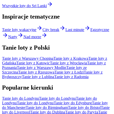
Wszystkie loty do Sri Lanki
Inspiracje tematyczne
Tanie loty wakacyjne
City break
Last minute
Egzotyczne
Narty
Nad morze
Tanie loty z Polski
Tanie loty z Warszawy Chopina
Tanie loty z Krakowa
Tanie loty z
Gdańska
Tanie loty z Katowic
Tanie loty z Wrocławia
Tanie loty z
Poznania
Tanie loty z Warszawy Modlin
Tanie loty ze
Szczecina
Tanie loty z Rzeszowa
Tanie loty z Łodzi
Tanie loty z
Bydgoszczy
Tanie loty z Lublina
Tanie loty z Radomia
Popularne kierunki
Tanie loty do Londynu
Tanie loty do Londynu
Tanie loty do
Londynu
Tanie loty do Londynu
Tanie loty do Edynburg
Tanie loty
do Manchester
Tanie loty do Birmingham
Tanie loty do Bristol
Tanie
loty do Liverpool
Tanie loty do Dublina
Tanie loty do Paryża
Tanie