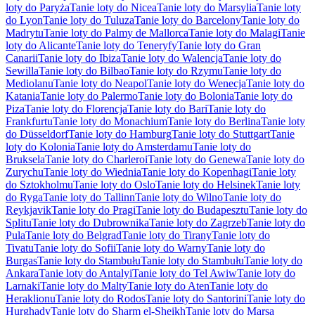
loty do Paryża
Tanie loty do Nicea
Tanie loty do Marsylia
Tanie loty
do Lyon
Tanie loty do Tuluza
Tanie loty do Barcelony
Tanie loty do
Madrytu
Tanie loty do Palmy de Mallorca
Tanie loty do Malagi
Tanie
loty do Alicante
Tanie loty do Teneryfy
Tanie loty do Gran
Canarii
Tanie loty do Ibiza
Tanie loty do Walencja
Tanie loty do
Sewilla
Tanie loty do Bilbao
Tanie loty do Rzymu
Tanie loty do
Mediolanu
Tanie loty do Neapol
Tanie loty do Wenecja
Tanie loty do
Katania
Tanie loty do Palermo
Tanie loty do Bolonia
Tanie loty do
Piza
Tanie loty do Florencja
Tanie loty do Bari
Tanie loty do
Frankfurtu
Tanie loty do Monachium
Tanie loty do Berlina
Tanie loty
do Düsseldorf
Tanie loty do Hamburg
Tanie loty do Stuttgart
Tanie
loty do Kolonia
Tanie loty do Amsterdamu
Tanie loty do
Bruksela
Tanie loty do Charleroi
Tanie loty do Genewa
Tanie loty do
Zurychu
Tanie loty do Wiednia
Tanie loty do Kopenhagi
Tanie loty
do Sztokholmu
Tanie loty do Oslo
Tanie loty do Helsinek
Tanie loty
do Ryga
Tanie loty do Tallinn
Tanie loty do Wilno
Tanie loty do
Reykjavik
Tanie loty do Pragi
Tanie loty do Budapesztu
Tanie loty do
Splitu
Tanie loty do Dubrownika
Tanie loty do Zagrzeb
Tanie loty do
Pula
Tanie loty do Belgrad
Tanie loty do Tirany
Tanie loty do
Tivatu
Tanie loty do Sofii
Tanie loty do Warny
Tanie loty do
Burgas
Tanie loty do Stambułu
Tanie loty do Stambułu
Tanie loty do
Ankara
Tanie loty do Antalyi
Tanie loty do Tel Awiw
Tanie loty do
Larnaki
Tanie loty do Malty
Tanie loty do Aten
Tanie loty do
Heraklionu
Tanie loty do Rodos
Tanie loty do Santorini
Tanie loty do
Hurghady
Tanie loty do Sharm el-Sheikh
Tanie loty do Marsa