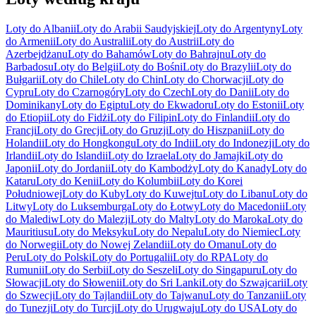
Loty do Albanii
Loty do Arabii Saudyjskiej
Loty do Argentyny
Loty
do Armenii
Loty do Australii
Loty do Austrii
Loty do
Azerbejdżanu
Loty do Bahamów
Loty do Bahrajnu
Loty do
Barbadosu
Loty do Belgii
Loty do Bośni
Loty do Brazylii
Loty do
Bułgarii
Loty do Chile
Loty do Chin
Loty do Chorwacji
Loty do
Cypru
Loty do Czarnogóry
Loty do Czech
Loty do Danii
Loty do
Dominikany
Loty do Egiptu
Loty do Ekwadoru
Loty do Estonii
Loty
do Etiopii
Loty do Fidżi
Loty do Filipin
Loty do Finlandii
Loty do
Francji
Loty do Grecji
Loty do Gruzji
Loty do Hiszpanii
Loty do
Holandii
Loty do Hongkongu
Loty do Indii
Loty do Indonezji
Loty do
Irlandii
Loty do Islandii
Loty do Izraela
Loty do Jamajki
Loty do
Japonii
Loty do Jordanii
Loty do Kambodży
Loty do Kanady
Loty do
Kataru
Loty do Kenii
Loty do Kolumbii
Loty do Korei
Południowej
Loty do Kuby
Loty do Kuwejtu
Loty do Libanu
Loty do
Litwy
Loty do Luksemburga
Loty do Łotwy
Loty do Macedonii
Loty
do Malediw
Loty do Malezji
Loty do Malty
Loty do Maroka
Loty do
Mauritiusu
Loty do Meksyku
Loty do Nepalu
Loty do Niemiec
Loty
do Norwegii
Loty do Nowej Zelandii
Loty do Omanu
Loty do
Peru
Loty do Polski
Loty do Portugalii
Loty do RPA
Loty do
Rumunii
Loty do Serbii
Loty do Seszeli
Loty do Singapuru
Loty do
Słowacji
Loty do Słowenii
Loty do Sri Lanki
Loty do Szwajcarii
Loty
do Szwecji
Loty do Tajlandii
Loty do Tajwanu
Loty do Tanzanii
Loty
do Tunezji
Loty do Turcji
Loty do Urugwaju
Loty do USA
Loty do