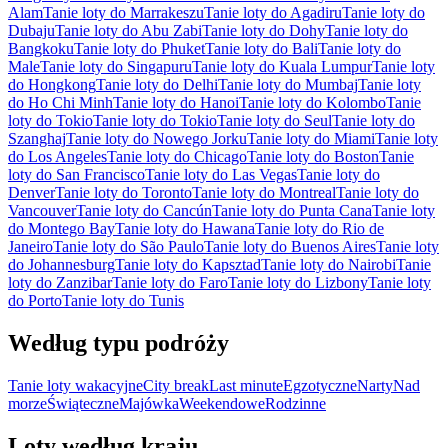
Alam
Tanie loty do Marrakeszu
Tanie loty do Agadiru
Tanie loty do
Dubaju
Tanie loty do Abu Zabi
Tanie loty do Dohy
Tanie loty do
Bangkoku
Tanie loty do Phuket
Tanie loty do Bali
Tanie loty do
Male
Tanie loty do Singapuru
Tanie loty do Kuala Lumpur
Tanie loty
do Hongkong
Tanie loty do Delhi
Tanie loty do Mumbaj
Tanie loty
do Ho Chi Minh
Tanie loty do Hanoi
Tanie loty do Kolombo
Tanie
loty do Tokio
Tanie loty do Tokio
Tanie loty do Seul
Tanie loty do
Szanghaj
Tanie loty do Nowego Jorku
Tanie loty do Miami
Tanie loty
do Los Angeles
Tanie loty do Chicago
Tanie loty do Boston
Tanie
loty do San Francisco
Tanie loty do Las Vegas
Tanie loty do
Denver
Tanie loty do Toronto
Tanie loty do Montreal
Tanie loty do
Vancouver
Tanie loty do Cancún
Tanie loty do Punta Cana
Tanie loty
do Montego Bay
Tanie loty do Hawana
Tanie loty do Rio de
Janeiro
Tanie loty do São Paulo
Tanie loty do Buenos Aires
Tanie loty
do Johannesburg
Tanie loty do Kapsztad
Tanie loty do Nairobi
Tanie
loty do Zanzibar
Tanie loty do Faro
Tanie loty do Lizbony
Tanie loty
do Porto
Tanie loty do Tunis
Według typu podróży
Tanie loty wakacyjne
City break
Last minute
Egzotyczne
Narty
Nad
morze
Świąteczne
Majówka
Weekendowe
Rodzinne
Loty według kraju