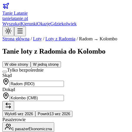
Tanie Latanie
tanielatanie.pl
Wyszukaj
Kierunki
Okazje
Gdziekolwiek
Strona główna
/
Loty
/
Loty z
Radomia
/
Radom → Kolombo
Tanie loty z Radomia do Kolombo
W obie strony
W jedną stronę
Tylko bezpośrednie
Skąd
Dokąd
Wylot
6 wrz 2026
Powrót
13 wrz 2026
Pasażerowie
1
pasażer
Ekonomiczna