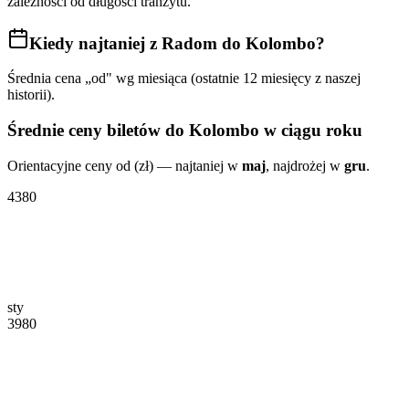
zależności od długości tranzytu.
Kiedy najtaniej
z Radom do Kolombo
?
Średnia cena „od" wg miesiąca (ostatnie 12 miesięcy z naszej
historii).
Średnie ceny biletów
do Kolombo
w ciągu roku
Orientacyjne ceny od (zł) — najtaniej w
maj
, najdrożej w
gru
.
4380
sty
3980