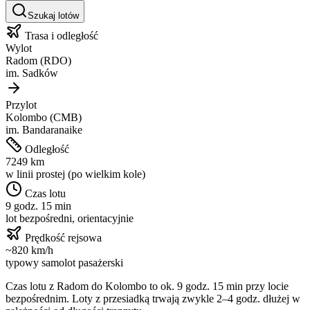
Szukaj lotów
Trasa i odległość
Wylot
Radom
(
RDO
)
im.
Sadków
Przylot
Kolombo
(
CMB
)
im.
Bandaranaike
Odległość
7249
km
w linii prostej (po wielkim kole)
Czas lotu
9 godz. 15 min
lot bezpośredni, orientacyjnie
Prędkość rejsowa
~
820
km/h
typowy samolot pasażerski
Czas lotu z
Radom
do
Kolombo
to ok.
9 godz. 15 min
przy locie
bezpośrednim. Loty z przesiadką trwają zwykle 2–4 godz. dłużej w