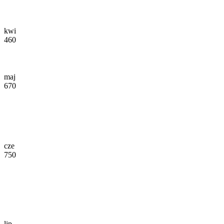
kwi
460
maj
670
cze
750
lip