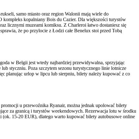
Brukseli, samo miasto oraz region Walonii mają wiele do
 kompleks kopalniany Bois du Cazier. Dla większości turystów
az licznymi muzeami komiksu. Z Charleroi łatwo dostaniesz się
o sprawia, że po przylocie z Łodzi całe Benelux stoi przed Tobą
goda w Belgii jest wtedy najbardziej przewidywalna, sprzyjając
ub styczniu. Poza szczytem sezonu turystycznego linie lotnicze
ęc planując urlop w lipcu lub sierpniu, bilety należy kupować z co
iu promocji u przewoźnika Ryanair, można jednak upolować bilety
acujące za granicą i turystów weekendowych. Rezerwacja lotu w środku
seli (ok. 15-20 EUR), dlatego warto kupować bilety autobusowe online