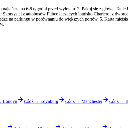
ą najtańsze na 6-8 tygodni przed wylotem. 2. Pakuj się z głową: Tanie
a: Skorzystaj z autobusów Flibco łączących lotnisko Charleroi z dworc
niądze na parkingu w porównaniu do większych portów. 5. Karta miejska
ów.
→ Londyn
Łódź → Edynburg
Łódź → Manchester
Łódź → B