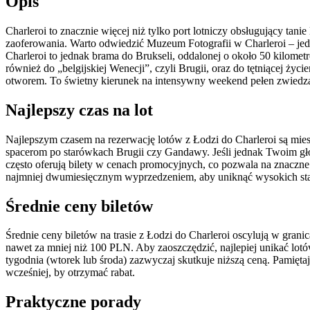
Opis
Charleroi to znacznie więcej niż tylko port lotniczy obsługujący tan
zaoferowania. Warto odwiedzić Muzeum Fotografii w Charleroi – je
Charleroi to jednak brama do Brukseli, oddalonej o około 50 kilom
również do „belgijskiej Wenecji”, czyli Brugii, oraz do tętniącej życi
otworem. To świetny kierunek na intensywny weekend pełen zwiedzan
Najlepszy czas na lot
Najlepszym czasem na rezerwację lotów z Łodzi do Charleroi są miesi
spacerom po starówkach Brugii czy Gandawy. Jeśli jednak Twoim głów
często oferują bilety w cenach promocyjnych, co pozwala na znaczne os
najmniej dwumiesięcznym wyprzedzeniem, aby uniknąć wysokich s
Średnie ceny biletów
Średnie ceny biletów na trasie z Łodzi do Charleroi oscylują w gran
nawet za mniej niż 100 PLN. Aby zaoszczędzić, najlepiej unikać lotó
tygodnia (wtorek lub środa) zazwyczaj skutkuje niższą ceną. Pamiętaj
wcześniej, by otrzymać rabat.
Praktyczne porady