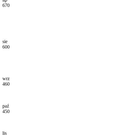
670
sie
600
wrz
460
paź
450
lis