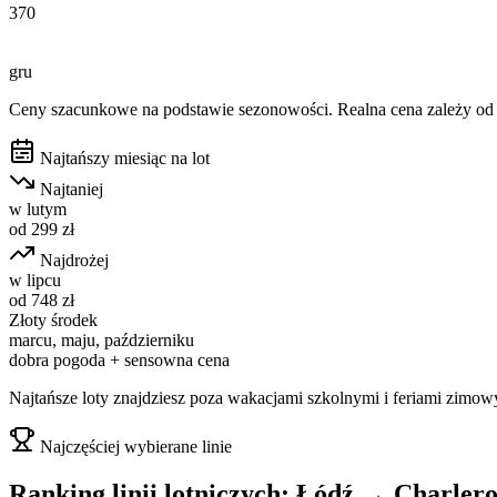
370
gru
Ceny szacunkowe na podstawie sezonowości. Realna cena zależy od d
Najtańszy miesiąc na lot
Najtaniej
w
lutym
od
299
zł
Najdrożej
w
lipcu
od
748
zł
Złoty środek
marcu, maju, październiku
dobra pogoda + sensowna cena
Najtańsze loty znajdziesz poza wakacjami szkolnymi i feriami zimow
Najczęściej wybierane linie
Ranking linii lotniczych:
Łódź
→
Charlero