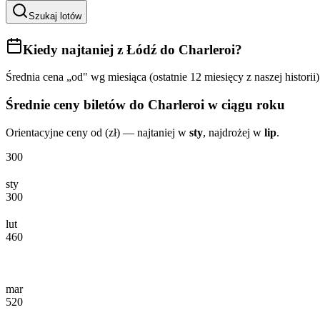
Szukaj lotów
Kiedy najtaniej
z Łódź do Charleroi
?
Średnia cena „od" wg miesiąca (ostatnie 12 miesięcy z naszej historii)
Średnie ceny biletów
do Charleroi
w ciągu roku
Orientacyjne ceny od (zł) — najtaniej w
sty
, najdrożej w
lip
.
300
sty
300
lut
460
mar
520