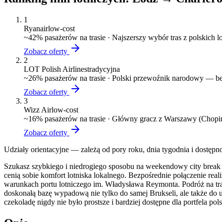
1
Ryanair
low-cost
~
42
% pasażerów na trasie ·
Najszerszy wybór tras z polskich 
Zobacz oferty
2
LOT Polish Airlines
tradycyjna
~
26
% pasażerów na trasie ·
Polski przewoźnik narodowy — bez
Zobacz oferty
3
Wizz Air
low-cost
~
16
% pasażerów na trasie ·
Główny gracz z Warszawy (Chopin)
Zobacz oferty
Udziały orientacyjne — zależą od pory roku, dnia tygodnia i dostępn
Szukasz szybkiego i niedrogiego sposobu na weekendowy city break l
cenią sobie komfort lotniska lokalnego. Bezpośrednie połączenie 
warunkach portu lotniczego im. Władysława Reymonta. Podróż na trasi
doskonałą bazę wypadową nie tylko do samej Brukseli, ale także do u
czekoladę nigdy nie było prostsze i bardziej dostępne dla portfela po