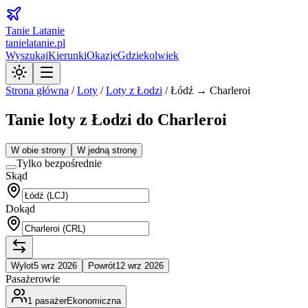
Tanie Latanie
tanielatanie.pl
Wyszukaj
Kierunki
Okazje
Gdziekolwiek
Strona główna
/
Loty
/
Loty z
Łodzi
/
Łódź → Charleroi
Tanie loty z Łodzi do Charleroi
W obie strony
W jedną stronę
Tylko bezpośrednie
Skąd
Dokąd
Wylot
5 wrz 2026
Powrót
12 wrz 2026
Pasażerowie
1
pasażer
Ekonomiczna