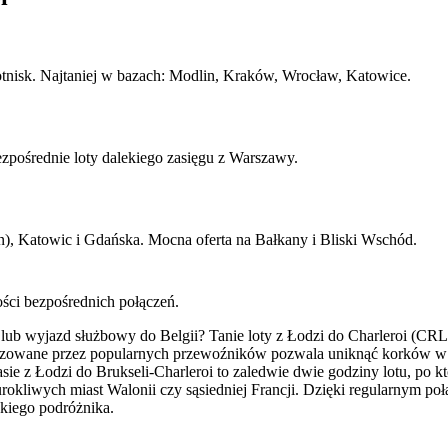
lotnisk. Najtaniej w bazach: Modlin, Kraków, Wrocław, Katowice.
pośrednie loty dalekiego zasięgu z Warszawy.
, Katowic i Gdańska. Mocna oferta na Bałkany i Bliski Wschód.
ości bezpośrednich połączeń.
ub wyjazd służbowy do Belgii? Tanie loty z Łodzi do Charleroi (CRL)
realizowane przez popularnych przewoźników pozwala uniknąć korków 
e z Łodzi do Brukseli-Charleroi to zaledwie dwie godziny lotu, po kt
rokliwych miast Walonii czy sąsiedniej Francji. Dzięki regularnym poł
lskiego podróżnika.