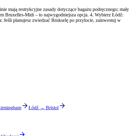
 linie mają restrykcyjne zasady dotyczące bagażu podręcznego; mały
em Bruxelles-Midi – to najwygodniejsza opcja. 4. Wybierz Łódź:
: Jeśli planujesz zwiedzać Brukselę po przylocie, zainwestuj w
irmingham
Łódź → Bristol