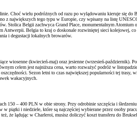
ie linie. Choć wielu podróżnych od razu po wylądowaniu kieruje się do 
dno z największych tego typu w Europie, czy wpisany na listę UNESCO
etrów. Stolica Belgii zachwyca Grand Place, monumentalnym Atomium or
em Antwerpii. Belgia to kraj o doskonale rozwiniętej sieci kolejowej, c
ia i degustacji lokalnych browarów.
ące wiosenne (kwiecień-maj) oraz jesienne (wrzesień-październik). Po
nym celem jest najniższa cena, warto rozważyć podróż w listopadzie l
zczędności. Sezon letni to czas największej popularności tej trasy, wi
tawek wakacyjnych.
icach 150 – 400 PLN w obie strony. Przy odrobinie szczęścia i śledzen
w w piątki i niedziele, które są najczęściej wybierane przez osoby pr
 też, że lądując w Charleroi, musisz doliczyć koszt transferu do Bruk