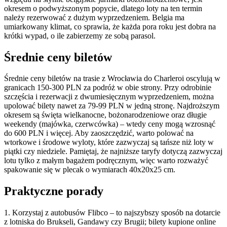
okresem o podwyższonym popycie, dlatego loty na ten termin
należy rezerwować z dużym wyprzedzeniem. Belgia ma
umiarkowany klimat, co sprawia, że każda pora roku jest dobra na
krótki wypad, o ile zabierzemy ze sobą parasol.
Średnie ceny biletów
Średnie ceny biletów na trasie z Wrocławia do Charleroi oscylują w
granicach 150-300 PLN za podróż w obie strony. Przy odrobinie
szczęścia i rezerwacji z dwumiesięcznym wyprzedzeniem, można
upolować bilety nawet za 79-99 PLN w jedną stronę. Najdroższym
okresem są święta wielkanocne, bożonarodzeniowe oraz długie
weekendy (majówka, czerwcówka) – wtedy ceny mogą wzrosnąć
do 600 PLN i więcej. Aby zaoszczędzić, warto polować na
wtorkowe i środowe wyloty, które zazwyczaj są tańsze niż loty w
piątki czy niedziele. Pamiętaj, że najniższe taryfy dotyczą zazwyczaj
lotu tylko z małym bagażem podręcznym, więc warto rozważyć
spakowanie się w plecak o wymiarach 40x20x25 cm.
Praktyczne porady
1. Korzystaj z autobusów Flibco – to najszybszy sposób na dotarcie
z lotniska do Brukseli, Gandawy czy Brugii; bilety kupione online