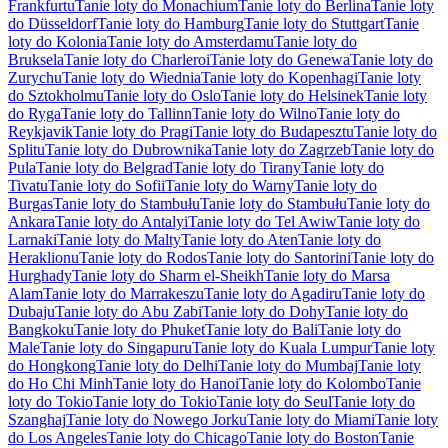
Frankfurtu
Tanie loty do Monachium
Tanie loty do Berlina
Tanie loty
do Düsseldorf
Tanie loty do Hamburg
Tanie loty do Stuttgart
Tanie
loty do Kolonia
Tanie loty do Amsterdamu
Tanie loty do
Bruksela
Tanie loty do Charleroi
Tanie loty do Genewa
Tanie loty do
Zurychu
Tanie loty do Wiednia
Tanie loty do Kopenhagi
Tanie loty
do Sztokholmu
Tanie loty do Oslo
Tanie loty do Helsinek
Tanie loty
do Ryga
Tanie loty do Tallinn
Tanie loty do Wilno
Tanie loty do
Reykjavik
Tanie loty do Pragi
Tanie loty do Budapesztu
Tanie loty do
Splitu
Tanie loty do Dubrownika
Tanie loty do Zagrzeb
Tanie loty do
Pula
Tanie loty do Belgrad
Tanie loty do Tirany
Tanie loty do
Tivatu
Tanie loty do Sofii
Tanie loty do Warny
Tanie loty do
Burgas
Tanie loty do Stambułu
Tanie loty do Stambułu
Tanie loty do
Ankara
Tanie loty do Antalyi
Tanie loty do Tel Awiw
Tanie loty do
Larnaki
Tanie loty do Malty
Tanie loty do Aten
Tanie loty do
Heraklionu
Tanie loty do Rodos
Tanie loty do Santorini
Tanie loty do
Hurghady
Tanie loty do Sharm el-Sheikh
Tanie loty do Marsa
Alam
Tanie loty do Marrakeszu
Tanie loty do Agadiru
Tanie loty do
Dubaju
Tanie loty do Abu Zabi
Tanie loty do Dohy
Tanie loty do
Bangkoku
Tanie loty do Phuket
Tanie loty do Bali
Tanie loty do
Male
Tanie loty do Singapuru
Tanie loty do Kuala Lumpur
Tanie loty
do Hongkong
Tanie loty do Delhi
Tanie loty do Mumbaj
Tanie loty
do Ho Chi Minh
Tanie loty do Hanoi
Tanie loty do Kolombo
Tanie
loty do Tokio
Tanie loty do Tokio
Tanie loty do Seul
Tanie loty do
Szanghaj
Tanie loty do Nowego Jorku
Tanie loty do Miami
Tanie loty
do Los Angeles
Tanie loty do Chicago
Tanie loty do Boston
Tanie