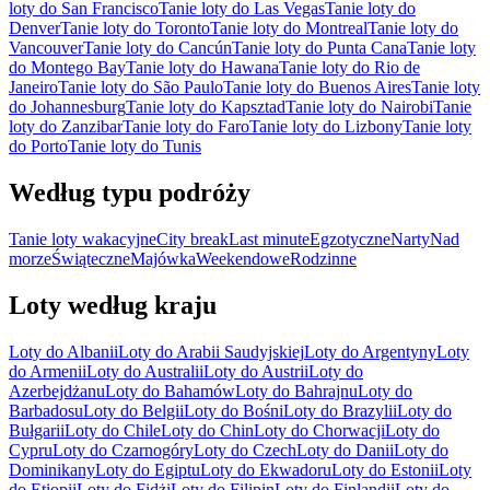
loty do San Francisco
Tanie loty do Las Vegas
Tanie loty do
Denver
Tanie loty do Toronto
Tanie loty do Montreal
Tanie loty do
Vancouver
Tanie loty do Cancún
Tanie loty do Punta Cana
Tanie loty
do Montego Bay
Tanie loty do Hawana
Tanie loty do Rio de
Janeiro
Tanie loty do São Paulo
Tanie loty do Buenos Aires
Tanie loty
do Johannesburg
Tanie loty do Kapsztad
Tanie loty do Nairobi
Tanie
loty do Zanzibar
Tanie loty do Faro
Tanie loty do Lizbony
Tanie loty
do Porto
Tanie loty do Tunis
Według typu podróży
Tanie loty wakacyjne
City break
Last minute
Egzotyczne
Narty
Nad
morze
Świąteczne
Majówka
Weekendowe
Rodzinne
Loty według kraju
Loty do Albanii
Loty do Arabii Saudyjskiej
Loty do Argentyny
Loty
do Armenii
Loty do Australii
Loty do Austrii
Loty do
Azerbejdżanu
Loty do Bahamów
Loty do Bahrajnu
Loty do
Barbadosu
Loty do Belgii
Loty do Bośni
Loty do Brazylii
Loty do
Bułgarii
Loty do Chile
Loty do Chin
Loty do Chorwacji
Loty do
Cypru
Loty do Czarnogóry
Loty do Czech
Loty do Danii
Loty do
Dominikany
Loty do Egiptu
Loty do Ekwadoru
Loty do Estonii
Loty
do Etiopii
Loty do Fidżi
Loty do Filipin
Loty do Finlandii
Loty do