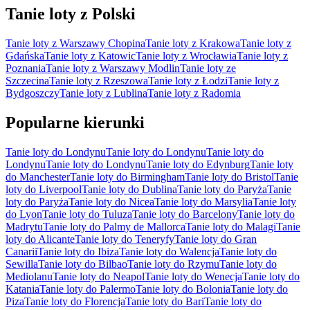
Tanie loty z Polski
Tanie loty z Warszawy Chopina
Tanie loty z Krakowa
Tanie loty z
Gdańska
Tanie loty z Katowic
Tanie loty z Wrocławia
Tanie loty z
Poznania
Tanie loty z Warszawy Modlin
Tanie loty ze
Szczecina
Tanie loty z Rzeszowa
Tanie loty z Łodzi
Tanie loty z
Bydgoszczy
Tanie loty z Lublina
Tanie loty z Radomia
Popularne kierunki
Tanie loty do Londynu
Tanie loty do Londynu
Tanie loty do
Londynu
Tanie loty do Londynu
Tanie loty do Edynburg
Tanie loty
do Manchester
Tanie loty do Birmingham
Tanie loty do Bristol
Tanie
loty do Liverpool
Tanie loty do Dublina
Tanie loty do Paryża
Tanie
loty do Paryża
Tanie loty do Nicea
Tanie loty do Marsylia
Tanie loty
do Lyon
Tanie loty do Tuluza
Tanie loty do Barcelony
Tanie loty do
Madrytu
Tanie loty do Palmy de Mallorca
Tanie loty do Malagi
Tanie
loty do Alicante
Tanie loty do Teneryfy
Tanie loty do Gran
Canarii
Tanie loty do Ibiza
Tanie loty do Walencja
Tanie loty do
Sewilla
Tanie loty do Bilbao
Tanie loty do Rzymu
Tanie loty do
Mediolanu
Tanie loty do Neapol
Tanie loty do Wenecja
Tanie loty do
Katania
Tanie loty do Palermo
Tanie loty do Bolonia
Tanie loty do
Piza
Tanie loty do Florencja
Tanie loty do Bari
Tanie loty do