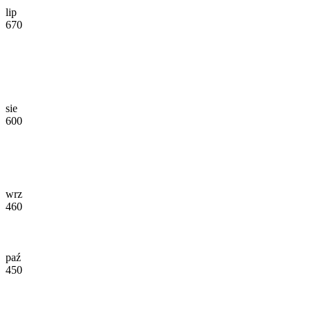
lip
670
sie
600
wrz
460
paź
450