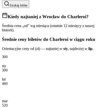
Szukaj lotów
Kiedy najtaniej
z Wrocław do Charleroi
?
Średnia cena „od" wg miesiąca (ostatnie 12 miesięcy z naszej
historii).
Średnie ceny biletów
do Charleroi
w ciągu roku
Orientacyjne ceny od (zł) — najtaniej w
sty
, najdrożej w
lip
.
300
sty
300
lut
460
mar
520