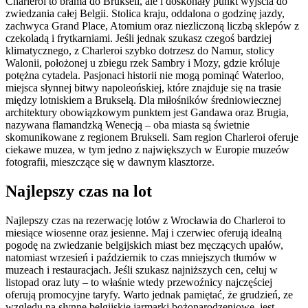
Charleroi to brama do Brukseli, ale i doskonały punkt wyjścia do
zwiedzania całej Belgii. Stolica kraju, oddalona o godzinę jazdy,
zachwyca Grand Place, Atomium oraz niezliczoną liczbą sklepów z
czekoladą i frytkarniami. Jeśli jednak szukasz czegoś bardziej
klimatycznego, z Charleroi szybko dotrzesz do Namur, stolicy
Walonii, położonej u zbiegu rzek Sambry i Mozy, gdzie króluje
potężna cytadela. Pasjonaci historii nie mogą pominąć Waterloo,
miejsca słynnej bitwy napoleońskiej, które znajduje się na trasie
między lotniskiem a Brukselą. Dla miłośników średniowiecznej
architektury obowiązkowym punktem jest Gandawa oraz Brugia,
nazywana flamandzką Wenecją – oba miasta są świetnie
skomunikowane z regionem Brukseli. Sam region Charleroi oferuje
ciekawe muzea, w tym jedno z największych w Europie muzeów
fotografii, mieszczące się w dawnym klasztorze.
Najlepszy czas na lot
Najlepszy czas na rezerwację lotów z Wrocławia do Charleroi to
miesiące wiosenne oraz jesienne. Maj i czerwiec oferują idealną
pogodę na zwiedzanie belgijskich miast bez męczących upałów,
natomiast wrzesień i październik to czas mniejszych tłumów w
muzeach i restauracjach. Jeśli szukasz najniższych cen, celuj w
listopad oraz luty – to właśnie wtedy przewoźnicy najczęściej
oferują promocyjne taryfy. Warto jednak pamiętać, że grudzień, ze
względu na słynne belgijskie jarmarki bożonarodzeniowe, jest