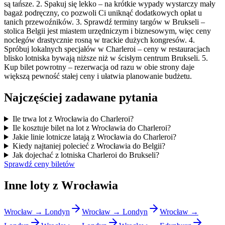
są tańsze. 2. Spakuj się lekko – na krótkie wypady wystarczy mały
bagaż podręczny, co pozwoli Ci uniknąć dodatkowych opłat u
tanich przewoźników. 3. Sprawdź terminy targów w Brukseli –
stolica Belgii jest miastem urzędniczym i biznesowym, więc ceny
noclegów drastycznie rosną w trackie dużych kongresów. 4.
Spróbuj lokalnych specjałów w Charleroi – ceny w restauracjach
blisko lotniska bywają niższe niż w ścisłym centrum Brukseli. 5.
Kup bilet powrotny – rezerwacja od razu w obie strony daje
większą pewność stałej ceny i ułatwia planowanie budżetu.
Najczęściej zadawane pytania
Ile trwa lot z Wrocławia do Charleroi?
Ile kosztuje bilet na lot z Wrocławia do Charleroi?
Jakie linie lotnicze latają z Wrocławia do Charleroi?
Kiedy najtaniej polecieć z Wrocławia do Belgii?
Jak dojechać z lotniska Charleroi do Brukseli?
Sprawdź ceny biletów
Inne loty z Wrocławia
Wrocław → Londyn
Wrocław → Londyn
Wrocław →