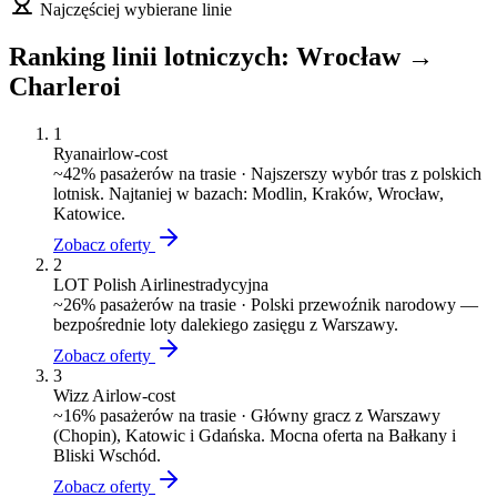
Najczęściej wybierane linie
Ranking linii lotniczych:
Wrocław
→
Charleroi
1
Ryanair
low-cost
~
42
% pasażerów na trasie ·
Najszerszy wybór tras z polskich
lotnisk. Najtaniej w bazach: Modlin, Kraków, Wrocław,
Katowice.
Zobacz oferty
2
LOT Polish Airlines
tradycyjna
~
26
% pasażerów na trasie ·
Polski przewoźnik narodowy —
bezpośrednie loty dalekiego zasięgu z Warszawy.
Zobacz oferty
3
Wizz Air
low-cost
~
16
% pasażerów na trasie ·
Główny gracz z Warszawy
(Chopin), Katowic i Gdańska. Mocna oferta na Bałkany i
Bliski Wschód.
Zobacz oferty