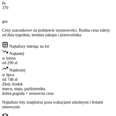
lis
370
gru
Ceny szacunkowe na podstawie sezonowości. Realna cena zależy
od dnia tygodnia, terminu zakupu i przewoźnika.
Najtańszy miesiąc na lot
Najtaniej
w
lutym
od
299
zł
Najdrożej
w
lipcu
od
748
zł
Złoty środek
marcu, maju, październiku
dobra pogoda + sensowna cena
Najtańsze loty znajdziesz poza wakacjami szkolnymi i feriami
zimowymi.