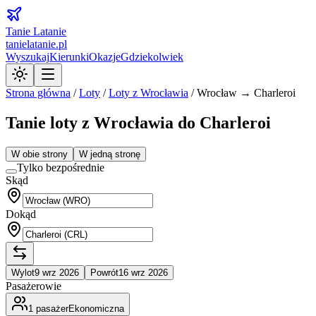
Tanie Latanie
tanielatanie.pl
Wyszukaj
Kierunki
Okazje
Gdziekolwiek
Strona główna
/
Loty
/
Loty z
Wrocławia
/
Wrocław → Charleroi
Tanie loty z Wrocławia do Charleroi
W obie strony
W jedną stronę
Tylko bezpośrednie
Skąd
Dokąd
Wylot
9 wrz 2026
Powrót
16 wrz 2026
Pasażerowie
1
pasażer
Ekonomiczna