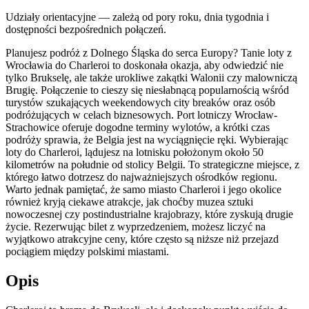
Udziały orientacyjne — zależą od pory roku, dnia tygodnia i
dostępności bezpośrednich połączeń.
Planujesz podróż z Dolnego Śląska do serca Europy? Tanie loty z
Wrocławia do Charleroi to doskonała okazja, aby odwiedzić nie
tylko Brukselę, ale także urokliwe zakątki Walonii czy malowniczą
Brugię. Połączenie to cieszy się niesłabnącą popularnością wśród
turystów szukających weekendowych city breaków oraz osób
podróżujących w celach biznesowych. Port lotniczy Wrocław-
Strachowice oferuje dogodne terminy wylotów, a krótki czas
podróży sprawia, że Belgia jest na wyciągnięcie ręki. Wybierając
loty do Charleroi, lądujesz na lotnisku położonym około 50
kilometrów na południe od stolicy Belgii. To strategiczne miejsce, z
którego łatwo dotrzesz do najważniejszych ośrodków regionu.
Warto jednak pamiętać, że samo miasto Charleroi i jego okolice
również kryją ciekawe atrakcje, jak choćby muzea sztuki
nowoczesnej czy postindustrialne krajobrazy, które zyskują drugie
życie. Rezerwując bilet z wyprzedzeniem, możesz liczyć na
wyjątkowo atrakcyjne ceny, które często są niższe niż przejazd
pociągiem między polskimi miastami.
Opis