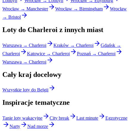
Londyn
Wrocław → Londyn
Wrocław → Edynburg
Wrocław → Manchester
Wrocław → Birmingham
Wrocław
→ Bristol
Loty do Charleroi z innych miast
Warszawa → Charleroi
Kraków → Charleroi
Gdańsk →
Charleroi
Katowice → Charleroi
Poznań → Charleroi
Warszawa → Charleroi
Cały kraj docelowy
Wszystkie loty do Belgii
Inspiracje tematyczne
Tanie loty wakacyjne
City break
Last minute
Egzotyczne
Narty
Nad morze