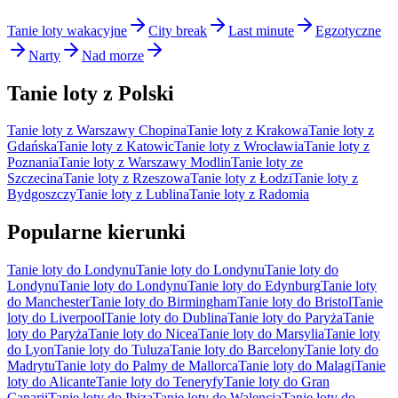
Tanie loty wakacyjne
City break
Last minute
Egzotyczne
Narty
Nad morze
Tanie loty z Polski
Tanie loty z Warszawy Chopina
Tanie loty z Krakowa
Tanie loty z
Gdańska
Tanie loty z Katowic
Tanie loty z Wrocławia
Tanie loty z
Poznania
Tanie loty z Warszawy Modlin
Tanie loty ze
Szczecina
Tanie loty z Rzeszowa
Tanie loty z Łodzi
Tanie loty z
Bydgoszczy
Tanie loty z Lublina
Tanie loty z Radomia
Popularne kierunki
Tanie loty do Londynu
Tanie loty do Londynu
Tanie loty do
Londynu
Tanie loty do Londynu
Tanie loty do Edynburg
Tanie loty
do Manchester
Tanie loty do Birmingham
Tanie loty do Bristol
Tanie
loty do Liverpool
Tanie loty do Dublina
Tanie loty do Paryża
Tanie
loty do Paryża
Tanie loty do Nicea
Tanie loty do Marsylia
Tanie loty
do Lyon
Tanie loty do Tuluza
Tanie loty do Barcelony
Tanie loty do
Madrytu
Tanie loty do Palmy de Mallorca
Tanie loty do Malagi
Tanie
loty do Alicante
Tanie loty do Teneryfy
Tanie loty do Gran
Canarii
Tanie loty do Ibiza
Tanie loty do Walencja
Tanie loty do