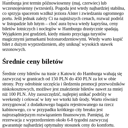
Hamburga jest termin późnowiosenny (maj, czerwiec) lub
wczesnojesienny (wrzesień). Pogoda jest wtedy najbardziej stabilna,
co sprzyja spacerom wzdłuż jeziora Alster i zwiedzaniu ogromnego
portu. Jeśli jednak zależy Ci na najniższych cenach, rozważ podróż
w listopadzie lub lutym – choć aura bywa wtedy kapryśna, ceny
biletów lotniczych i noclegów w Hamburgu drastycznie spadają.
Wyjątkiem jest grudzień, kiedy miasto przyciąga turystów
magicznymi jarmarkami bożonarodzeniowymi. Wtedy warto kupić
bilet z dużym wyprzedzeniem, aby uniknąć wysokich stawek
sezonowych.
Średnie ceny biletów
Średnie ceny biletów na trasie z Katowic do Hamburga wahają się
zazwyczaj w granicach od 150 PLN do 450 PLN za lot w obie
strony. Przy odrobinie szczęścia i śledzeniu promocji przewoźników
niskokosztowych, możliwe jest znalezienie biletów nawet za mniej
niż 100 PLN. Aby zaoszczędzić, najlepiej unikać podróży w
weekendy i celować w loty we wtorki lub środy. Warto również
zrezygnować z dodatkowego bagażu rejestrowanego na rzecz
kabinowego, co w przypadku krótkiego city breaku jest
najrozsądniejszym rozwiązaniem finansowym. Pamiętaj, że
rezerwacja z wyprzedzeniem około 6-8 tygodni zazwyczaj
gwarantuje najbardziej optymalny stosunek ceny do komfortu.