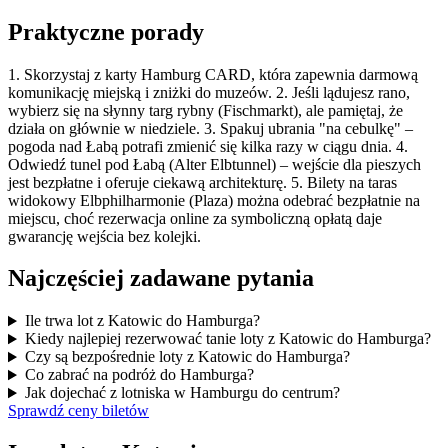
Praktyczne porady
1. Skorzystaj z karty Hamburg CARD, która zapewnia darmową
komunikację miejską i zniżki do muzeów. 2. Jeśli lądujesz rano,
wybierz się na słynny targ rybny (Fischmarkt), ale pamiętaj, że
działa on głównie w niedziele. 3. Spakuj ubrania "na cebulkę" –
pogoda nad Łabą potrafi zmienić się kilka razy w ciągu dnia. 4.
Odwiedź tunel pod Łabą (Alter Elbtunnel) – wejście dla pieszych
jest bezpłatne i oferuje ciekawą architekturę. 5. Bilety na taras
widokowy Elbphilharmonie (Plaza) można odebrać bezpłatnie na
miejscu, choć rezerwacja online za symboliczną opłatą daje
gwarancję wejścia bez kolejki.
Najczęściej zadawane pytania
Ile trwa lot z Katowic do Hamburga?
Kiedy najlepiej rezerwować tanie loty z Katowic do Hamburga?
Czy są bezpośrednie loty z Katowic do Hamburga?
Co zabrać na podróż do Hamburga?
Jak dojechać z lotniska w Hamburgu do centrum?
Sprawdź ceny biletów