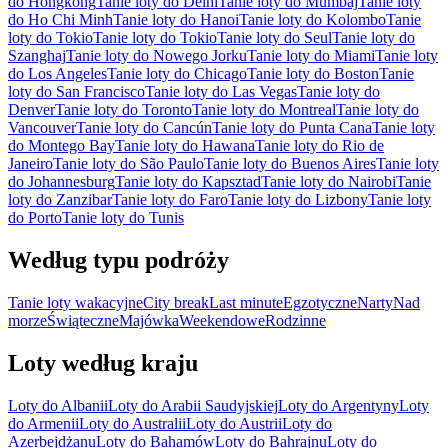
do Hongkong
Tanie loty do Delhi
Tanie loty do Mumbaj
Tanie loty
do Ho Chi Minh
Tanie loty do Hanoi
Tanie loty do Kolombo
Tanie
loty do Tokio
Tanie loty do Tokio
Tanie loty do Seul
Tanie loty do
Szanghaj
Tanie loty do Nowego Jorku
Tanie loty do Miami
Tanie loty
do Los Angeles
Tanie loty do Chicago
Tanie loty do Boston
Tanie
loty do San Francisco
Tanie loty do Las Vegas
Tanie loty do
Denver
Tanie loty do Toronto
Tanie loty do Montreal
Tanie loty do
Vancouver
Tanie loty do Cancún
Tanie loty do Punta Cana
Tanie loty
do Montego Bay
Tanie loty do Hawana
Tanie loty do Rio de
Janeiro
Tanie loty do São Paulo
Tanie loty do Buenos Aires
Tanie loty
do Johannesburg
Tanie loty do Kapsztad
Tanie loty do Nairobi
Tanie
loty do Zanzibar
Tanie loty do Faro
Tanie loty do Lizbony
Tanie loty
do Porto
Tanie loty do Tunis
Według typu podróży
Tanie loty wakacyjne
City break
Last minute
Egzotyczne
Narty
Nad
morze
Świąteczne
Majówka
Weekendowe
Rodzinne
Loty według kraju
Loty do Albanii
Loty do Arabii Saudyjskiej
Loty do Argentyny
Loty
do Armenii
Loty do Australii
Loty do Austrii
Loty do
Azerbejdżanu
Loty do Bahamów
Loty do Bahrajnu
Loty do