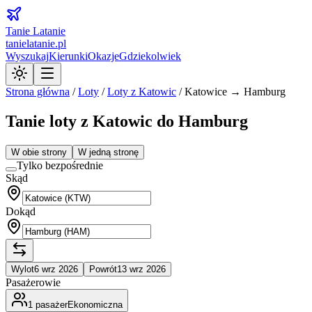
Tanie Latanie
tanielatanie.pl
Wyszukaj
Kierunki
Okazje
Gdziekolwiek
Strona główna
/
Loty
/
Loty z
Katowic
/
Katowice → Hamburg
Tanie loty z Katowic do Hamburg
W obie strony
W jedną stronę
Tylko bezpośrednie
Skąd
Dokąd
Wylot
6 wrz 2026
Powrót
13 wrz 2026
Pasażerowie
1
pasażer
Ekonomiczna