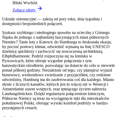
Bliski Wschód.
Zobacz oferty
Udziały orientacyjne — zależą od pory roku, dnia tygodnia i
dostępności bezpośrednich połączeń.
Szukasz szybkiego i niedrogiego sposobu na ucieczkę z Górnego
Śląska do jednego z najbardziej fascynujących miast północnych
Niemiec? Tanie loty z Katowic do Hamburga to doskonała okazja,
by poczuć portowy klimat, odwiedzić wpisaną na listę UNESCO
dzielnicę spichlerzy i zachwycić się nowoczesną architekturą
Elbphilharmonie. Podróż rozpoczyna się na lotnisku w
Pyrzowicach, które oferuje wygodne połączenia z tym
hanzeatyckim ośrodkiem, pozwalając na dotarcie do celu w niewiele
ponad półtorej godziny. Niezależnie od tego, czy planujesz wyjazd
biznesowy, weekendowe zwiedzanie z przyjaciółmi, czy rodzinne
odwiedziny, Hamburg ma do zaoferowania coś dla każdego. Miasto
słynie z licznych kanałów, których jest tu więcej niż w Wenecji i
Amsterdamie razem wziętych, oraz tętniącego życiem nabrzeża
Landungsbrücken. Dzięki regularnym połączeniom lotniczym,
Północne Niemcy są teraz na wyciągnięcie ręki dla mieszkańców
południowej Polski, oferując wysoki komfort podróży w bardzo
przystępnych cenach.