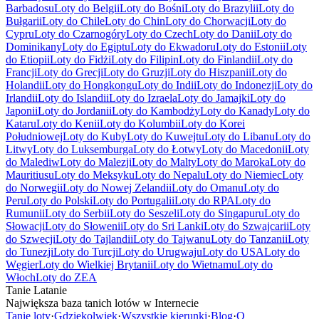
Barbadosu
Loty do Belgii
Loty do Bośni
Loty do Brazylii
Loty do
Bułgarii
Loty do Chile
Loty do Chin
Loty do Chorwacji
Loty do
Cypru
Loty do Czarnogóry
Loty do Czech
Loty do Danii
Loty do
Dominikany
Loty do Egiptu
Loty do Ekwadoru
Loty do Estonii
Loty
do Etiopii
Loty do Fidżi
Loty do Filipin
Loty do Finlandii
Loty do
Francji
Loty do Grecji
Loty do Gruzji
Loty do Hiszpanii
Loty do
Holandii
Loty do Hongkongu
Loty do Indii
Loty do Indonezji
Loty do
Irlandii
Loty do Islandii
Loty do Izraela
Loty do Jamajki
Loty do
Japonii
Loty do Jordanii
Loty do Kambodży
Loty do Kanady
Loty do
Kataru
Loty do Kenii
Loty do Kolumbii
Loty do Korei
Południowej
Loty do Kuby
Loty do Kuwejtu
Loty do Libanu
Loty do
Litwy
Loty do Luksemburga
Loty do Łotwy
Loty do Macedonii
Loty
do Malediw
Loty do Malezji
Loty do Malty
Loty do Maroka
Loty do
Mauritiusu
Loty do Meksyku
Loty do Nepalu
Loty do Niemiec
Loty
do Norwegii
Loty do Nowej Zelandii
Loty do Omanu
Loty do
Peru
Loty do Polski
Loty do Portugalii
Loty do RPA
Loty do
Rumunii
Loty do Serbii
Loty do Seszeli
Loty do Singapuru
Loty do
Słowacji
Loty do Słowenii
Loty do Sri Lanki
Loty do Szwajcarii
Loty
do Szwecji
Loty do Tajlandii
Loty do Tajwanu
Loty do Tanzanii
Loty
do Tunezji
Loty do Turcji
Loty do Urugwaju
Loty do USA
Loty do
Węgier
Loty do Wielkiej Brytanii
Loty do Wietnamu
Loty do
Włoch
Loty do ZEA
Tanie Latanie
Największa baza tanich lotów w Internecie
Tanie loty
·
Gdziekolwiek
·
Wszystkie kierunki
·
Blog
·
O