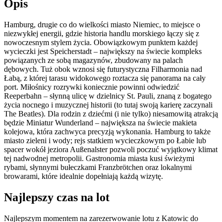
Opis
Hamburg, drugie co do wielkości miasto Niemiec, to miejsce o
niezwykłej energii, gdzie historia handlu morskiego łączy się z
nowoczesnym stylem życia. Obowiązkowym punktem każdej
wycieczki jest Speicherstadt – największy na świecie kompleks
powiązanych ze sobą magazynów, zbudowany na palach
dębowych. Tuż obok wznosi się futurystyczna Filharmonia nad
Łabą, z której tarasu widokowego roztacza się panorama na cały
port. Miłośnicy rozrywki koniecznie powinni odwiedzić
Reeperbahn – słynną ulicę w dzielnicy St. Pauli, znaną z bogatego
życia nocnego i muzycznej historii (to tutaj swoją karierę zaczynali
The Beatles). Dla rodzin z dziećmi (i nie tylko) niesamowitą atrakcją
będzie Miniatur Wunderland – największa na świecie makieta
kolejowa, która zachwyca precyzją wykonania. Hamburg to także
miasto zieleni i wody; rejs statkiem wycieczkowym po Łabie lub
spacer wokół jeziora Außenalster pozwoli poczuć wyjątkowy klimat
tej nadwodnej metropolii. Gastronomia miasta kusi świeżymi
rybami, słynnymi bułeczkami Franzbrötchen oraz lokalnymi
browarami, które idealnie dopełniają każdą wizytę.
Najlepszy czas na lot
Najlepszym momentem na zarezerwowanie lotu z Katowic do