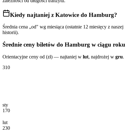
zależności od długości tranzytu.
Kiedy najtaniej
z Katowice do Hamburg
?
Średnia cena „od" wg miesiąca (ostatnie 12 miesięcy z naszej
historii).
Średnie ceny biletów
do Hamburg
w ciągu roku
Orientacyjne ceny od (zł) — najtaniej w
lut
, najdrożej w
gru
.
310
sty
170
lut
230