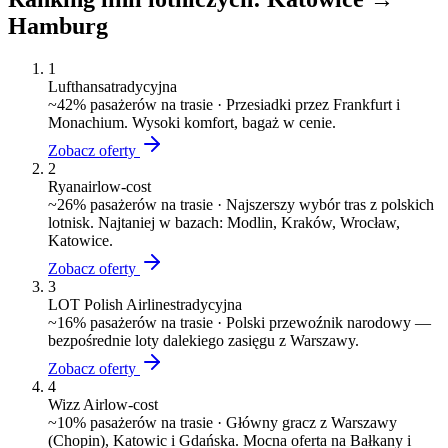
Hamburg
1
Lufthansa
tradycyjna
~
42
% pasażerów na trasie ·
Przesiadki przez Frankfurt i
Monachium. Wysoki komfort, bagaż w cenie.
Zobacz oferty
2
Ryanair
low-cost
~
26
% pasażerów na trasie ·
Najszerszy wybór tras z polskich
lotnisk. Najtaniej w bazach: Modlin, Kraków, Wrocław,
Katowice.
Zobacz oferty
3
LOT Polish Airlines
tradycyjna
~
16
% pasażerów na trasie ·
Polski przewoźnik narodowy —
bezpośrednie loty dalekiego zasięgu z Warszawy.
Zobacz oferty
4
Wizz Air
low-cost
~
10
% pasażerów na trasie ·
Główny gracz z Warszawy
(Chopin), Katowic i Gdańska. Mocna oferta na Bałkany i