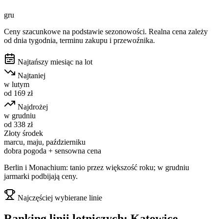
gru
Ceny szacunkowe na podstawie sezonowości. Realna cena zależy
od dnia tygodnia, terminu zakupu i przewoźnika.
Najtańszy miesiąc na lot
Najtaniej
w
lutym
od
169
zł
Najdrożej
w
grudniu
od
338
zł
Złoty środek
marcu, maju, październiku
dobra pogoda + sensowna cena
Berlin i Monachium: tanio przez większość roku; w grudniu
jarmarki podbijają ceny.
Najczęściej wybierane linie
Ranking linii lotniczych:
Katowice
→