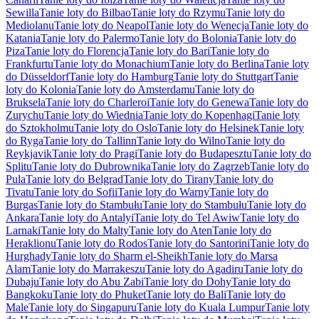
Sewilla
Tanie loty do Bilbao
Tanie loty do Rzymu
Tanie loty do
Mediolanu
Tanie loty do Neapol
Tanie loty do Wenecja
Tanie loty do
Katania
Tanie loty do Palermo
Tanie loty do Bolonia
Tanie loty do
Piza
Tanie loty do Florencja
Tanie loty do Bari
Tanie loty do
Frankfurtu
Tanie loty do Monachium
Tanie loty do Berlina
Tanie loty
do Düsseldorf
Tanie loty do Hamburg
Tanie loty do Stuttgart
Tanie
loty do Kolonia
Tanie loty do Amsterdamu
Tanie loty do
Bruksela
Tanie loty do Charleroi
Tanie loty do Genewa
Tanie loty do
Zurychu
Tanie loty do Wiednia
Tanie loty do Kopenhagi
Tanie loty
do Sztokholmu
Tanie loty do Oslo
Tanie loty do Helsinek
Tanie loty
do Ryga
Tanie loty do Tallinn
Tanie loty do Wilno
Tanie loty do
Reykjavik
Tanie loty do Pragi
Tanie loty do Budapesztu
Tanie loty do
Splitu
Tanie loty do Dubrownika
Tanie loty do Zagrzeb
Tanie loty do
Pula
Tanie loty do Belgrad
Tanie loty do Tirany
Tanie loty do
Tivatu
Tanie loty do Sofii
Tanie loty do Warny
Tanie loty do
Burgas
Tanie loty do Stambułu
Tanie loty do Stambułu
Tanie loty do
Ankara
Tanie loty do Antalyi
Tanie loty do Tel Awiw
Tanie loty do
Larnaki
Tanie loty do Malty
Tanie loty do Aten
Tanie loty do
Heraklionu
Tanie loty do Rodos
Tanie loty do Santorini
Tanie loty do
Hurghady
Tanie loty do Sharm el-Sheikh
Tanie loty do Marsa
Alam
Tanie loty do Marrakeszu
Tanie loty do Agadiru
Tanie loty do
Dubaju
Tanie loty do Abu Zabi
Tanie loty do Dohy
Tanie loty do
Bangkoku
Tanie loty do Phuket
Tanie loty do Bali
Tanie loty do
Male
Tanie loty do Singapuru
Tanie loty do Kuala Lumpur
Tanie loty