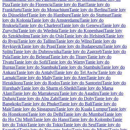
Piza
Tanie loty do Florencja
Tanie loty do Bari
Tanie loty do
Frankfurtu
Tanie loty do Monachium
Tanie loty do Berlina
Tanie loty
do Düsseldorf
Tanie loty do Hamburg
Tanie loty do Stuttgart
Tanie
loty do Kolonia
Tanie loty do Amsterdamu
Tanie loty do
Bruksela
Tanie loty do Charleroi
Tanie loty do Genewa
Tanie loty do
Zurychu
Tanie loty do Wiednia
Tanie loty do Kopenhagi
Tanie loty
do Sztokholmu
Tanie loty do Oslo
Tanie loty do Helsinek
Tanie loty
do Ryga
Tanie loty do Tallinn
Tanie loty do Wilno
Tanie loty do
Reykjavik
Tanie loty do Pragi
Tanie loty do Budapesztu
Tanie loty do
Splitu
Tanie loty do Dubrownika
Tanie loty do Zagrzeb
Tanie loty do
Pula
Tanie loty do Belgrad
Tanie loty do Tirany
Tanie loty do
Tivatu
Tanie loty do Sofii
Tanie loty do Warny
Tanie loty do
Burgas
Tanie loty do Stambułu
Tanie loty do Stambułu
Tanie loty do
Ankara
Tanie loty do Antalyi
Tanie loty do Tel Awiw
Tanie loty do
Larnaki
Tanie loty do Malty
Tanie loty do Aten
Tanie loty do
Heraklionu
Tanie loty do Rodos
Tanie loty do Santorini
Tanie loty do
Hurghady
Tanie loty do Sharm el-Sheikh
Tanie loty do Marsa
Alam
Tanie loty do Marrakeszu
Tanie loty do Agadiru
Tanie loty do
Dubaju
Tanie loty do Abu Zabi
Tanie loty do Dohy
Tanie loty do
Bangkoku
Tanie loty do Phuket
Tanie loty do Bali
Tanie loty do
Male
Tanie loty do Singapuru
Tanie loty do Kuala Lumpur
Tanie loty
do Hongkong
Tanie loty do Delhi
Tanie loty do Mumbaj
Tanie loty
do Ho Chi Minh
Tanie loty do Hanoi
Tanie loty do Kolombo
Tanie
loty do Tokio
Tanie loty do Tokio
Tanie loty do Seul
Tanie loty do
Szanghaj
Tanie loty do Nowego Jorku
Tanie loty do Miami
Tanie loty