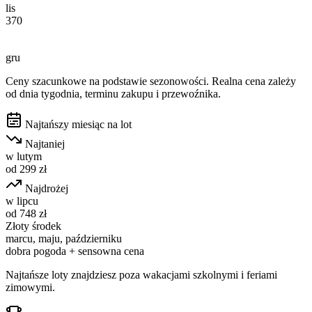
lis
370
gru
Ceny szacunkowe na podstawie sezonowości. Realna cena zależy
od dnia tygodnia, terminu zakupu i przewoźnika.
Najtańszy miesiąc na lot
Najtaniej
w
lutym
od
299
zł
Najdrożej
w
lipcu
od
748
zł
Złoty środek
marcu, maju, październiku
dobra pogoda + sensowna cena
Najtańsze loty znajdziesz poza wakacjami szkolnymi i feriami
zimowymi.