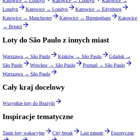
Katowice → Londyn
Katowice → Londyn
Katowice →
Londyn
Katowice → Londyn
Katowice → Edynburg
Katowice → Manchester
Katowice → Birmingham
Katowice
→ Bristol
Loty do São Paulo z innych miast
Warszawa → São Paulo
Kraków → São Paulo
Gdańsk →
São Paulo
Wrocław → São Paulo
Poznań → São Paulo
Warszawa → São Paulo
Cały kraj docelowy
Wszystkie loty do Brazylii
Inspiracje tematyczne
Tanie loty wakacyjne
City break
Last minute
Egzotyczne