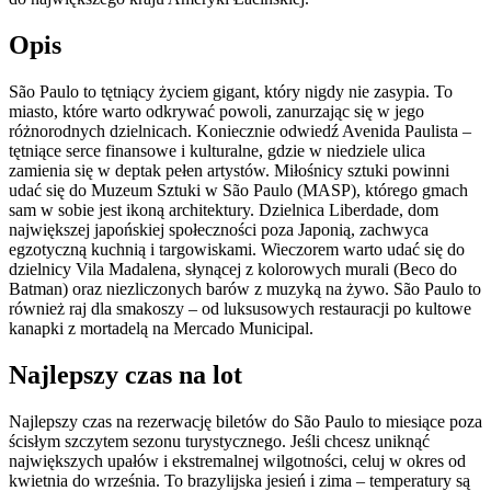
Opis
São Paulo to tętniący życiem gigant, który nigdy nie zasypia. To
miasto, które warto odkrywać powoli, zanurzając się w jego
różnorodnych dzielnicach. Koniecznie odwiedź Avenida Paulista –
tętniące serce finansowe i kulturalne, gdzie w niedziele ulica
zamienia się w deptak pełen artystów. Miłośnicy sztuki powinni
udać się do Muzeum Sztuki w São Paulo (MASP), którego gmach
sam w sobie jest ikoną architektury. Dzielnica Liberdade, dom
największej japońskiej społeczności poza Japonią, zachwyca
egzotyczną kuchnią i targowiskami. Wieczorem warto udać się do
dzielnicy Vila Madalena, słynącej z kolorowych murali (Beco do
Batman) oraz niezliczonych barów z muzyką na żywo. São Paulo to
również raj dla smakoszy – od luksusowych restauracji po kultowe
kanapki z mortadelą na Mercado Municipal.
Najlepszy czas na lot
Najlepszy czas na rezerwację biletów do São Paulo to miesiące poza
ścisłym szczytem sezonu turystycznego. Jeśli chcesz uniknąć
największych upałów i ekstremalnej wilgotności, celuj w okres od
kwietnia do września. To brazylijska jesień i zima – temperatury są