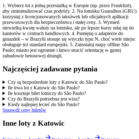
1. Wybierz lot z jedną przesiadką w Europie (np. przez Frankfurt),
aby zminimalizować czas podróży. 2. Na lotnisku Guarulhos (GRU)
korzystaj z licencjonowanych taksówek lub oficjalnych aplikacji
przewozowych dla bezpieczeństwa i stałej ceny. 3. Wymień
niewielką kwotę waluty na lotnisku, ale po lepsze kursy udaj się do
kantorów w centrach handlowych. 4. Pamiętaj o adapterze do
gniazdek – w Brazylii stosuje się wtyczki typu N, choć wiele miejsc
obsługuje też standard europejski. 5. Zainstaluj mapy offline São
Paulo; miasto jest ogromne i łatwo stracić orientację w gęstej
zabudowie betonowej dżungli.
Najczęściej zadawane pytania
Czy są bezpośrednie loty z Katowic do São Paulo?
Ile trwa lot z Katowic do São Paulo?
Ile kosztuje bilet lotniczy do São Paulo?
Czy do Brazylii potrzebna jest wiza?
Kiedy najlepiej lecieć do São Paulo?
Sprawdź ceny biletów
Inne loty z Katowic