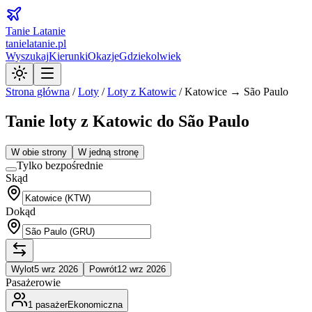
Tanie Latanie
tanielatanie.pl
Wyszukaj
Kierunki
Okazje
Gdziekolwiek
Strona główna
/
Loty
/
Loty z
Katowic
/
Katowice → São Paulo
Tanie loty z Katowic do São Paulo
W obie strony
W jedną stronę
Tylko bezpośrednie
Skąd
Dokąd
Wylot
5 wrz 2026
Powrót
12 wrz 2026
Pasażerowie
1
pasażer
Ekonomiczna