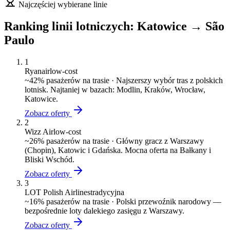
Najczęściej wybierane linie
Ranking linii lotniczych:
Katowice
→
São
Paulo
1
Ryanair
low-cost
~
42
% pasażerów na trasie ·
Najszerszy wybór tras z polskich
lotnisk. Najtaniej w bazach: Modlin, Kraków, Wrocław,
Katowice.
Zobacz oferty
2
Wizz Air
low-cost
~
26
% pasażerów na trasie ·
Główny gracz z Warszawy
(Chopin), Katowic i Gdańska. Mocna oferta na Bałkany i
Bliski Wschód.
Zobacz oferty
3
LOT Polish Airlines
tradycyjna
~
16
% pasażerów na trasie ·
Polski przewoźnik narodowy —
bezpośrednie loty dalekiego zasięgu z Warszawy.
Zobacz oferty