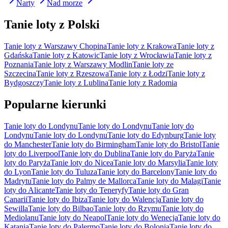
Narty
Nad morze
Tanie loty z Polski
Tanie loty z Warszawy Chopina
Tanie loty z Krakowa
Tanie loty z
Gdańska
Tanie loty z Katowic
Tanie loty z Wrocławia
Tanie loty z
Poznania
Tanie loty z Warszawy Modlin
Tanie loty ze
Szczecina
Tanie loty z Rzeszowa
Tanie loty z Łodzi
Tanie loty z
Bydgoszczy
Tanie loty z Lublina
Tanie loty z Radomia
Popularne kierunki
Tanie loty do Londynu
Tanie loty do Londynu
Tanie loty do
Londynu
Tanie loty do Londynu
Tanie loty do Edynburg
Tanie loty
do Manchester
Tanie loty do Birmingham
Tanie loty do Bristol
Tanie
loty do Liverpool
Tanie loty do Dublina
Tanie loty do Paryża
Tanie
loty do Paryża
Tanie loty do Nicea
Tanie loty do Marsylia
Tanie loty
do Lyon
Tanie loty do Tuluza
Tanie loty do Barcelony
Tanie loty do
Madrytu
Tanie loty do Palmy de Mallorca
Tanie loty do Malagi
Tanie
loty do Alicante
Tanie loty do Teneryfy
Tanie loty do Gran
Canarii
Tanie loty do Ibiza
Tanie loty do Walencja
Tanie loty do
Sewilla
Tanie loty do Bilbao
Tanie loty do Rzymu
Tanie loty do
Mediolanu
Tanie loty do Neapol
Tanie loty do Wenecja
Tanie loty do
Katania
Tanie loty do Palermo
Tanie loty do Bolonia
Tanie loty do