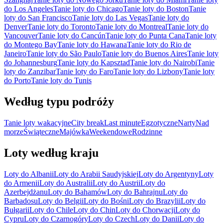
do Los Angeles
Tanie loty do Chicago
Tanie loty do Boston
Tanie
loty do San Francisco
Tanie loty do Las Vegas
Tanie loty do
Denver
Tanie loty do Toronto
Tanie loty do Montreal
Tanie loty do
Vancouver
Tanie loty do Cancún
Tanie loty do Punta Cana
Tanie loty
do Montego Bay
Tanie loty do Hawana
Tanie loty do Rio de
Janeiro
Tanie loty do São Paulo
Tanie loty do Buenos Aires
Tanie loty
do Johannesburg
Tanie loty do Kapsztad
Tanie loty do Nairobi
Tanie
loty do Zanzibar
Tanie loty do Faro
Tanie loty do Lizbony
Tanie loty
do Porto
Tanie loty do Tunis
Według typu podróży
Tanie loty wakacyjne
City break
Last minute
Egzotyczne
Narty
Nad
morze
Świąteczne
Majówka
Weekendowe
Rodzinne
Loty według kraju
Loty do Albanii
Loty do Arabii Saudyjskiej
Loty do Argentyny
Loty
do Armenii
Loty do Australii
Loty do Austrii
Loty do
Azerbejdżanu
Loty do Bahamów
Loty do Bahrajnu
Loty do
Barbadosu
Loty do Belgii
Loty do Bośni
Loty do Brazylii
Loty do
Bułgarii
Loty do Chile
Loty do Chin
Loty do Chorwacji
Loty do
Cypru
Loty do Czarnogóry
Loty do Czech
Loty do Danii
Loty do