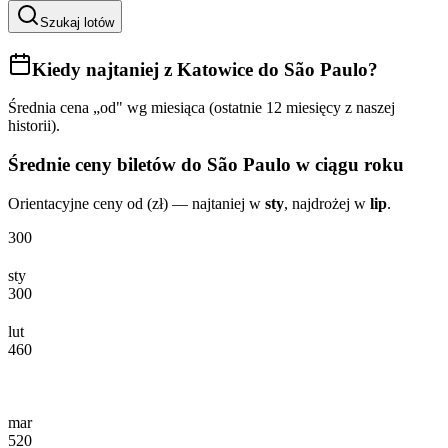
Szukaj lotów
Kiedy najtaniej
z Katowice do São Paulo
?
Średnia cena „od" wg miesiąca (ostatnie 12 miesięcy z naszej
historii).
Średnie ceny biletów
do São Paulo
w ciągu roku
Orientacyjne ceny od (zł) — najtaniej w
sty
, najdrożej w
lip
.
300
sty
300
lut
460
mar
520