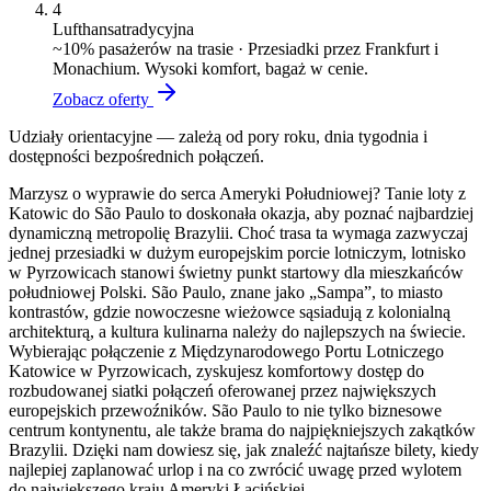
4
Lufthansa
tradycyjna
~
10
% pasażerów na trasie ·
Przesiadki przez Frankfurt i
Monachium. Wysoki komfort, bagaż w cenie.
Zobacz oferty
Udziały orientacyjne — zależą od pory roku, dnia tygodnia i
dostępności bezpośrednich połączeń.
Marzysz o wyprawie do serca Ameryki Południowej? Tanie loty z
Katowic do São Paulo to doskonała okazja, aby poznać najbardziej
dynamiczną metropolię Brazylii. Choć trasa ta wymaga zazwyczaj
jednej przesiadki w dużym europejskim porcie lotniczym, lotnisko
w Pyrzowicach stanowi świetny punkt startowy dla mieszkańców
południowej Polski. São Paulo, znane jako „Sampa”, to miasto
kontrastów, gdzie nowoczesne wieżowce sąsiadują z kolonialną
architekturą, a kultura kulinarna należy do najlepszych na świecie.
Wybierając połączenie z Międzynarodowego Portu Lotniczego
Katowice w Pyrzowicach, zyskujesz komfortowy dostęp do
rozbudowanej siatki połączeń oferowanej przez największych
europejskich przewoźników. São Paulo to nie tylko biznesowe
centrum kontynentu, ale także brama do najpiękniejszych zakątków
Brazylii. Dzięki nam dowiesz się, jak znaleźć najtańsze bilety, kiedy
najlepiej zaplanować urlop i na co zwrócić uwagę przed wylotem
do największego kraju Ameryki Łacińskiej.