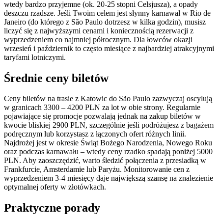
wtedy bardzo przyjemne (ok. 20-25 stopni Celsjusza), a opady
deszczu rzadsze. Jeśli Twoim celem jest słynny karnawał w Rio de
Janeiro (do którego z São Paulo dotrzesz w kilka godzin), musisz
liczyć się z najwyższymi cenami i koniecznością rezerwacji z
wyprzedzeniem co najmniej półrocznym. Dla łowców okazji
wrzesień i październik to często miesiące z najbardziej atrakcyjnymi
taryfami lotniczymi.
Średnie ceny biletów
Ceny biletów na trasie z Katowic do São Paulo zazwyczaj oscylują
w granicach 3300 – 4200 PLN za lot w obie strony. Regularnie
pojawiające się promocje pozwalają jednak na zakup biletów w
kwocie bliskiej 2900 PLN, szczególnie jeśli podróżujesz z bagażem
podręcznym lub korzystasz z łączonych ofert różnych linii.
Najdrożej jest w okresie Świąt Bożego Narodzenia, Nowego Roku
oraz podczas karnawału – wtedy ceny rzadko spadają poniżej 5000
PLN. Aby zaoszczędzić, warto śledzić połączenia z przesiadką w
Frankfurcie, Amsterdamie lub Paryżu. Monitorowanie cen z
wyprzedzeniem 3-4 miesięcy daje największą szansę na znalezienie
optymalnej oferty w złotówkach.
Praktyczne porady