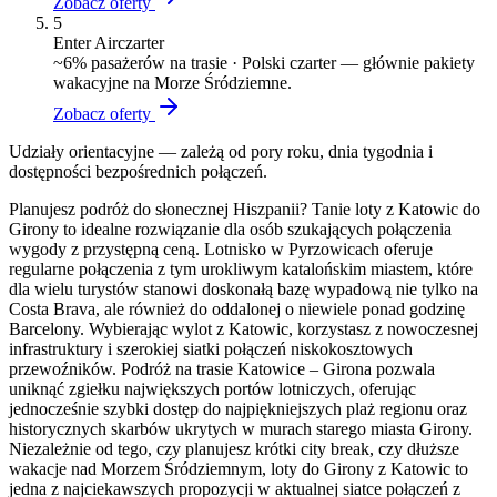
Zobacz oferty
5
Enter Air
czarter
~
6
% pasażerów na trasie ·
Polski czarter — głównie pakiety
wakacyjne na Morze Śródziemne.
Zobacz oferty
Udziały orientacyjne — zależą od pory roku, dnia tygodnia i
dostępności bezpośrednich połączeń.
Planujesz podróż do słonecznej Hiszpanii? Tanie loty z Katowic do
Girony to idealne rozwiązanie dla osób szukających połączenia
wygody z przystępną ceną. Lotnisko w Pyrzowicach oferuje
regularne połączenia z tym urokliwym katalońskim miastem, które
dla wielu turystów stanowi doskonałą bazę wypadową nie tylko na
Costa Brava, ale również do oddalonej o niewiele ponad godzinę
Barcelony. Wybierając wylot z Katowic, korzystasz z nowoczesnej
infrastruktury i szerokiej siatki połączeń niskokosztowych
przewoźników. Podróż na trasie Katowice – Girona pozwala
uniknąć zgiełku największych portów lotniczych, oferując
jednocześnie szybki dostęp do najpiękniejszych plaż regionu oraz
historycznych skarbów ukrytych w murach starego miasta Girony.
Niezależnie od tego, czy planujesz krótki city break, czy dłuższe
wakacje nad Morzem Śródziemnym, loty do Girony z Katowic to
jedna z najciekawszych propozycji w aktualnej siatce połączeń z