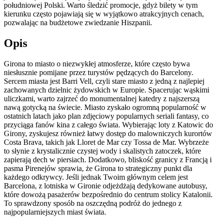
południowej Polski. Warto śledzić promocje, gdyż bilety w tym
kierunku często pojawiają się w wyjątkowo atrakcyjnych cenach,
pozwalając na budżetowe zwiedzanie Hiszpanii.
Opis
Girona to miasto o niezwykłej atmosferze, które często bywa
niesłusznie pomijane przez turystów pędzących do Barcelony.
Sercem miasta jest Barri Vell, czyli stare miasto z jedną z najlepiej
zachowanych dzielnic żydowskich w Europie. Spacerując wąskimi
uliczkami, warto zajrzeć do monumentalnej katedry z najszerszą
nawą gotycką na świecie. Miasto zyskało ogromną popularność w
ostatnich latach jako plan zdjęciowy popularnych seriali fantasy, co
przyciąga fanów kina z całego świata. Wybierając loty z Katowic do
Girony, zyskujesz również łatwy dostęp do malowniczych kurortów
Costa Brava, takich jak Lloret de Mar czy Tossa de Mar. Wybrzeże
to słynie z krystalicznie czystej wody i skalistych zatoczek, które
zapierają dech w piersiach. Dodatkowo, bliskość granicy z Francją i
pasma Pirenejów sprawia, że Girona to strategiczny punkt dla
każdego odkrywcy. Jeśli jednak Twoim głównym celem jest
Barcelona, z lotniska w Gironie odjeżdżają dedykowane autobusy,
które dowożą pasażerów bezpośrednio do centrum stolicy Katalonii.
To sprawdzony sposób na oszczędną podróż do jednego z
najpopularniejszych miast świata.