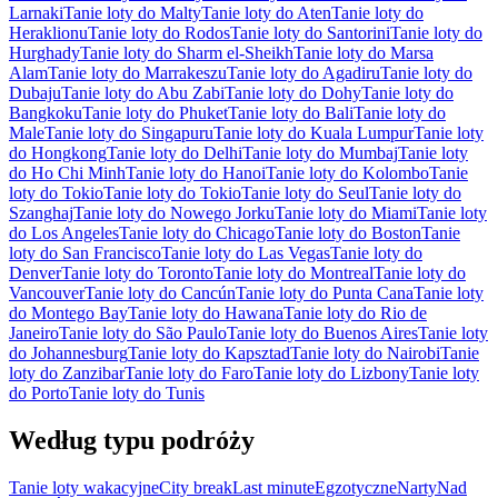
Larnaki
Tanie loty do Malty
Tanie loty do Aten
Tanie loty do
Heraklionu
Tanie loty do Rodos
Tanie loty do Santorini
Tanie loty do
Hurghady
Tanie loty do Sharm el-Sheikh
Tanie loty do Marsa
Alam
Tanie loty do Marrakeszu
Tanie loty do Agadiru
Tanie loty do
Dubaju
Tanie loty do Abu Zabi
Tanie loty do Dohy
Tanie loty do
Bangkoku
Tanie loty do Phuket
Tanie loty do Bali
Tanie loty do
Male
Tanie loty do Singapuru
Tanie loty do Kuala Lumpur
Tanie loty
do Hongkong
Tanie loty do Delhi
Tanie loty do Mumbaj
Tanie loty
do Ho Chi Minh
Tanie loty do Hanoi
Tanie loty do Kolombo
Tanie
loty do Tokio
Tanie loty do Tokio
Tanie loty do Seul
Tanie loty do
Szanghaj
Tanie loty do Nowego Jorku
Tanie loty do Miami
Tanie loty
do Los Angeles
Tanie loty do Chicago
Tanie loty do Boston
Tanie
loty do San Francisco
Tanie loty do Las Vegas
Tanie loty do
Denver
Tanie loty do Toronto
Tanie loty do Montreal
Tanie loty do
Vancouver
Tanie loty do Cancún
Tanie loty do Punta Cana
Tanie loty
do Montego Bay
Tanie loty do Hawana
Tanie loty do Rio de
Janeiro
Tanie loty do São Paulo
Tanie loty do Buenos Aires
Tanie loty
do Johannesburg
Tanie loty do Kapsztad
Tanie loty do Nairobi
Tanie
loty do Zanzibar
Tanie loty do Faro
Tanie loty do Lizbony
Tanie loty
do Porto
Tanie loty do Tunis
Według typu podróży
Tanie loty wakacyjne
City break
Last minute
Egzotyczne
Narty
Nad