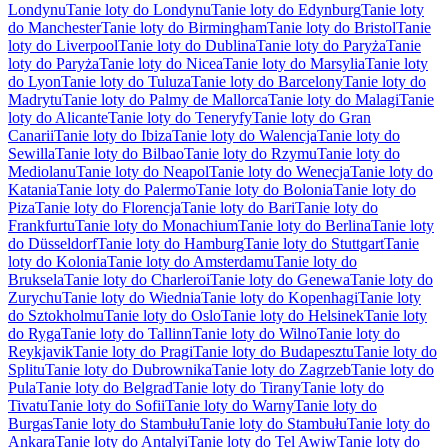
Londynu
Tanie loty do Londynu
Tanie loty do Edynburg
Tanie loty
do Manchester
Tanie loty do Birmingham
Tanie loty do Bristol
Tanie
loty do Liverpool
Tanie loty do Dublina
Tanie loty do Paryża
Tanie
loty do Paryża
Tanie loty do Nicea
Tanie loty do Marsylia
Tanie loty
do Lyon
Tanie loty do Tuluza
Tanie loty do Barcelony
Tanie loty do
Madrytu
Tanie loty do Palmy de Mallorca
Tanie loty do Malagi
Tanie
loty do Alicante
Tanie loty do Teneryfy
Tanie loty do Gran
Canarii
Tanie loty do Ibiza
Tanie loty do Walencja
Tanie loty do
Sewilla
Tanie loty do Bilbao
Tanie loty do Rzymu
Tanie loty do
Mediolanu
Tanie loty do Neapol
Tanie loty do Wenecja
Tanie loty do
Katania
Tanie loty do Palermo
Tanie loty do Bolonia
Tanie loty do
Piza
Tanie loty do Florencja
Tanie loty do Bari
Tanie loty do
Frankfurtu
Tanie loty do Monachium
Tanie loty do Berlina
Tanie loty
do Düsseldorf
Tanie loty do Hamburg
Tanie loty do Stuttgart
Tanie
loty do Kolonia
Tanie loty do Amsterdamu
Tanie loty do
Bruksela
Tanie loty do Charleroi
Tanie loty do Genewa
Tanie loty do
Zurychu
Tanie loty do Wiednia
Tanie loty do Kopenhagi
Tanie loty
do Sztokholmu
Tanie loty do Oslo
Tanie loty do Helsinek
Tanie loty
do Ryga
Tanie loty do Tallinn
Tanie loty do Wilno
Tanie loty do
Reykjavik
Tanie loty do Pragi
Tanie loty do Budapesztu
Tanie loty do
Splitu
Tanie loty do Dubrownika
Tanie loty do Zagrzeb
Tanie loty do
Pula
Tanie loty do Belgrad
Tanie loty do Tirany
Tanie loty do
Tivatu
Tanie loty do Sofii
Tanie loty do Warny
Tanie loty do
Burgas
Tanie loty do Stambułu
Tanie loty do Stambułu
Tanie loty do
Ankara
Tanie loty do Antalyi
Tanie loty do Tel Awiw
Tanie loty do