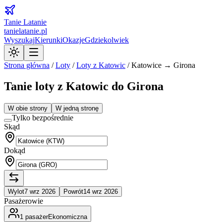
Tanie Latanie
tanielatanie.pl
Wyszukaj
Kierunki
Okazje
Gdziekolwiek
Strona główna
/
Loty
/
Loty z
Katowic
/
Katowice → Girona
Tanie loty z Katowic do Girona
W obie strony
W jedną stronę
Tylko bezpośrednie
Skąd
Dokąd
Wylot
7 wrz 2026
Powrót
14 wrz 2026
Pasażerowie
1
pasażer
Ekonomiczna