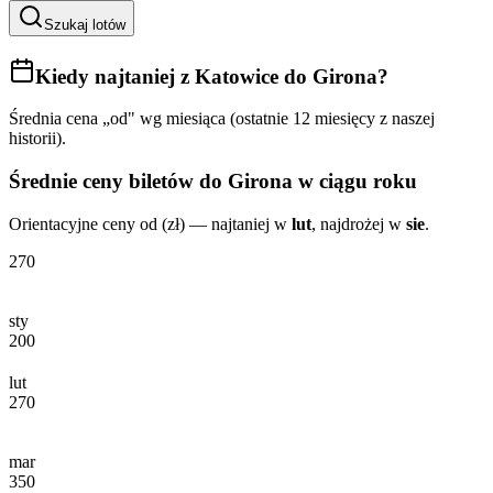
Szukaj lotów
Kiedy najtaniej
z Katowice do Girona
?
Średnia cena „od" wg miesiąca (ostatnie 12 miesięcy z naszej
historii).
Średnie ceny biletów
do Girona
w ciągu roku
Orientacyjne ceny od (zł) — najtaniej w
lut
, najdrożej w
sie
.
270
sty
200
lut
270
mar
350