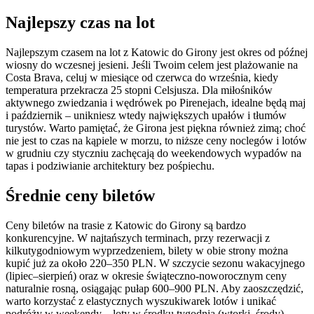
Najlepszy czas na lot
Najlepszym czasem na lot z Katowic do Girony jest okres od późnej
wiosny do wczesnej jesieni. Jeśli Twoim celem jest plażowanie na
Costa Brava, celuj w miesiące od czerwca do września, kiedy
temperatura przekracza 25 stopni Celsjusza. Dla miłośników
aktywnego zwiedzania i wędrówek po Pirenejach, idealne będą maj
i październik – unikniesz wtedy największych upałów i tłumów
turystów. Warto pamiętać, że Girona jest piękna również zimą; choć
nie jest to czas na kąpiele w morzu, to niższe ceny noclegów i lotów
w grudniu czy styczniu zachęcają do weekendowych wypadów na
tapas i podziwianie architektury bez pośpiechu.
Średnie ceny biletów
Ceny biletów na trasie z Katowic do Girony są bardzo
konkurencyjne. W najtańszych terminach, przy rezerwacji z
kilkutygodniowym wyprzedzeniem, bilety w obie strony można
kupić już za około 220–350 PLN. W szczycie sezonu wakacyjnego
(lipiec–sierpień) oraz w okresie świąteczno-noworocznym ceny
naturalnie rosną, osiągając pułap 600–900 PLN. Aby zaoszczędzić,
warto korzystać z elastycznych wyszukiwarek lotów i unikać
podróży w weekendy – loty w środku tygodnia (wtorki, środy)