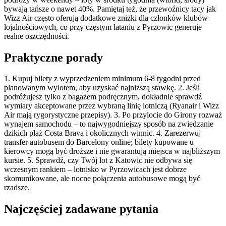
bywają tańsze o nawet 40%. Pamiętaj też, że przewoźnicy tacy jak
Wizz Air często oferują dodatkowe zniżki dla członków klubów
lojalnościowych, co przy częstym lataniu z Pyrzowic generuje
realne oszczędności.
Praktyczne porady
1. Kupuj bilety z wyprzedzeniem minimum 6-8 tygodni przed
planowanym wylotem, aby uzyskać najniższą stawkę. 2. Jeśli
podróżujesz tylko z bagażem podręcznym, dokładnie sprawdź
wymiary akceptowane przez wybraną linię lotniczą (Ryanair i Wizz
Air mają rygorystyczne przepisy). 3. Po przylocie do Girony rozważ
wynajem samochodu – to najwygodniejszy sposób na zwiedzanie
dzikich plaż Costa Brava i okolicznych winnic. 4. Zarezerwuj
transfer autobusem do Barcelony online; bilety kupowane u
kierowcy mogą być droższe i nie gwarantują miejsca w najbliższym
kursie. 5. Sprawdź, czy Twój lot z Katowic nie odbywa się
wczesnym rankiem – lotnisko w Pyrzowicach jest dobrze
skomunikowane, ale nocne połączenia autobusowe mogą być
rzadsze.
Najczęściej zadawane pytania