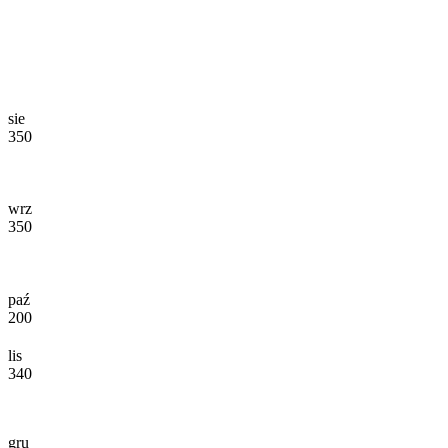
sie
350
wrz
350
paź
200
lis
340
gru