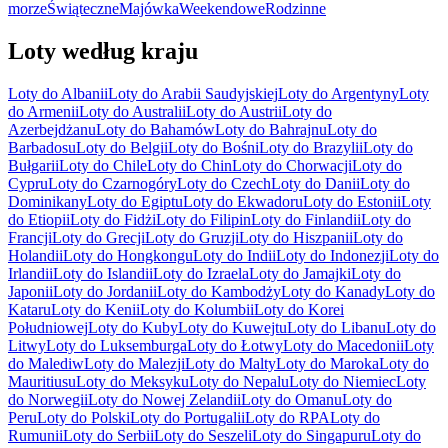
morze
Świąteczne
Majówka
Weekendowe
Rodzinne
Loty według kraju
Loty do Albanii
Loty do Arabii Saudyjskiej
Loty do Argentyny
Loty
do Armenii
Loty do Australii
Loty do Austrii
Loty do
Azerbejdżanu
Loty do Bahamów
Loty do Bahrajnu
Loty do
Barbadosu
Loty do Belgii
Loty do Bośni
Loty do Brazylii
Loty do
Bułgarii
Loty do Chile
Loty do Chin
Loty do Chorwacji
Loty do
Cypru
Loty do Czarnogóry
Loty do Czech
Loty do Danii
Loty do
Dominikany
Loty do Egiptu
Loty do Ekwadoru
Loty do Estonii
Loty
do Etiopii
Loty do Fidżi
Loty do Filipin
Loty do Finlandii
Loty do
Francji
Loty do Grecji
Loty do Gruzji
Loty do Hiszpanii
Loty do
Holandii
Loty do Hongkongu
Loty do Indii
Loty do Indonezji
Loty do
Irlandii
Loty do Islandii
Loty do Izraela
Loty do Jamajki
Loty do
Japonii
Loty do Jordanii
Loty do Kambodży
Loty do Kanady
Loty do
Kataru
Loty do Kenii
Loty do Kolumbii
Loty do Korei
Południowej
Loty do Kuby
Loty do Kuwejtu
Loty do Libanu
Loty do
Litwy
Loty do Luksemburga
Loty do Łotwy
Loty do Macedonii
Loty
do Malediw
Loty do Malezji
Loty do Malty
Loty do Maroka
Loty do
Mauritiusu
Loty do Meksyku
Loty do Nepalu
Loty do Niemiec
Loty
do Norwegii
Loty do Nowej Zelandii
Loty do Omanu
Loty do
Peru
Loty do Polski
Loty do Portugalii
Loty do RPA
Loty do
Rumunii
Loty do Serbii
Loty do Seszeli
Loty do Singapuru
Loty do