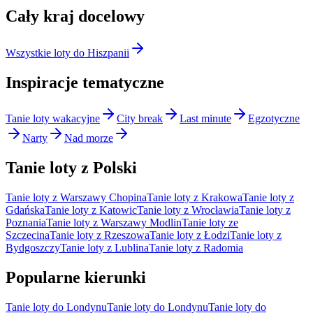
Cały kraj docelowy
Wszystkie loty do Hiszpanii
Inspiracje tematyczne
Tanie loty wakacyjne
City break
Last minute
Egzotyczne
Narty
Nad morze
Tanie loty z Polski
Tanie loty z Warszawy Chopina
Tanie loty z Krakowa
Tanie loty z
Gdańska
Tanie loty z Katowic
Tanie loty z Wrocławia
Tanie loty z
Poznania
Tanie loty z Warszawy Modlin
Tanie loty ze
Szczecina
Tanie loty z Rzeszowa
Tanie loty z Łodzi
Tanie loty z
Bydgoszczy
Tanie loty z Lublina
Tanie loty z Radomia
Popularne kierunki
Tanie loty do Londynu
Tanie loty do Londynu
Tanie loty do