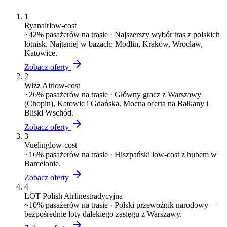
1
Ryanair
low-cost
~
42
% pasażerów na trasie ·
Najszerszy wybór tras z polskich
lotnisk. Najtaniej w bazach: Modlin, Kraków, Wrocław,
Katowice.
Zobacz oferty
2
Wizz Air
low-cost
~
26
% pasażerów na trasie ·
Główny gracz z Warszawy
(Chopin), Katowic i Gdańska. Mocna oferta na Bałkany i
Bliski Wschód.
Zobacz oferty
3
Vueling
low-cost
~
16
% pasażerów na trasie ·
Hiszpański low-cost z hubem w
Barcelonie.
Zobacz oferty
4
LOT Polish Airlines
tradycyjna
~
10
% pasażerów na trasie ·
Polski przewoźnik narodowy —
bezpośrednie loty dalekiego zasięgu z Warszawy.