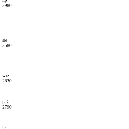
lip
3980
sie
3580
wrz
2830
paź
2790
lis