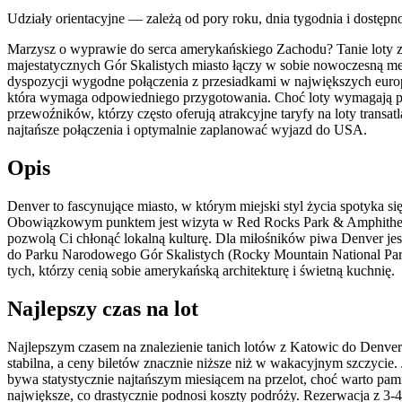
Udziały orientacyjne — zależą od pory roku, dnia tygodnia i dostępn
Marzysz o wyprawie do serca amerykańskiego Zachodu? Tanie loty z 
majestatycznych Gór Skalistych miasto łączy w sobie nowoczesną me
dyspozycji wygodne połączenia z przesiadkami w największych euro
która wymaga odpowiedniego przygotowania. Choć loty wymagają przyn
przewoźników, którzy często oferują atrakcyjne taryfy na loty trans
najtańsze połączenia i optymalnie zaplanować wyjazd do USA.
Opis
Denver to fascynujące miasto, w którym miejski styl życia spotyka s
Obowiązkowym punktem jest wizyta w Red Rocks Park & Amphitheatre
pozwolą Ci chłonąć lokalną kulturę. Dla miłośników piwa Denver je
do Parku Narodowego Gór Skalistych (Rocky Mountain National Par
tych, którzy cenią sobie amerykańską architekturę i świetną kuchnię.
Najlepszy czas na lot
Najlepszym czasem na znalezienie tanich lotów z Katowic do Denver 
stabilna, a ceny biletów znacznie niższe niż w wakacyjnym szczycie.
bywa statystycznie najtańszym miesiącem na przelot, choć warto pami
największe, co drastycznie podnosi koszty podróży. Rezerwacja z 3-