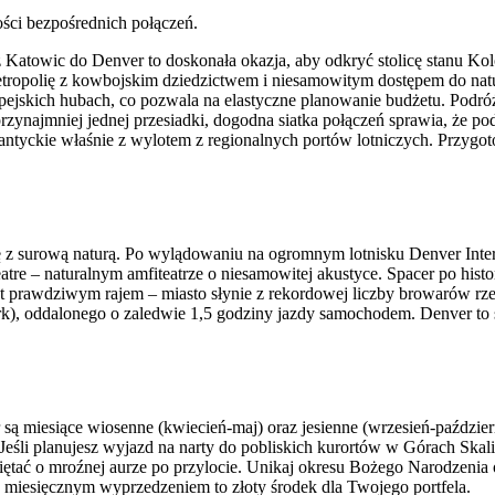
ości bezpośrednich połączeń.
Katowic do Denver to doskonała okazja, aby odkryć stolicę stanu Kol
tropolię z kowbojskim dziedzictwem i niesamowitym dostępem do natu
pejskich hubach, co pozwala na elastyczne planowanie budżetu. Podr
ajmniej jednej przesiadki, dogodna siatka połączeń sprawia, że podr
atlantyckie właśnie z wylotem z regionalnych portów lotniczych. Przyg
ię z surową naturą. Po wylądowaniu na ogromnym lotnisku Denver Inter
 – naturalnym amfiteatrze o niesamowitej akustyce. Spacer po histo
st prawdziwym rajem – miasto słynie z rekordowej liczby browarów r
k), oddalonego o zaledwie 1,5 godziny jazdy samochodem. Denver to
są miesiące wiosenne (kwiecień-maj) oraz jesienne (wrzesień-paździer
 Jeśli planujesz wyjazd na narty do pobliskich kurortów w Górach Skal
ętać o mroźnej aurze po przylocie. Unikaj okresu Bożego Narodzenia or
4 miesięcznym wyprzedzeniem to złoty środek dla Twojego portfela.