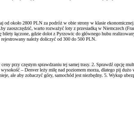
aj od około 2800 PLN za podróż w obie strony w klasie ekonomicznej. 
y zaoszczędzić, warto rozważyć loty z przesiadką w Niemczech (Fra
bilety łączone, gdzie dolot z Pyrzowic do głównego hubu realizowany 
aż rejestrowany należy doliczyć od 300 do 500 PLN.
eny przy częstym sprawdzaniu tej samej trasy. 2. Sprawdź opcję multi
 na wysokość – Denver leży milę nad poziomem morza, dlatego pij dużo
tnieje, ale aby zobaczyć góry, samochód jest niezbędny. 5. Wykup ubez