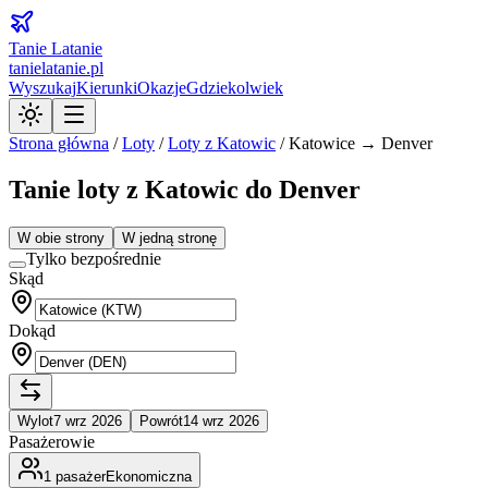
Tanie Latanie
tanielatanie.pl
Wyszukaj
Kierunki
Okazje
Gdziekolwiek
Strona główna
/
Loty
/
Loty z
Katowic
/
Katowice → Denver
Tanie loty z Katowic do Denver
W obie strony
W jedną stronę
Tylko bezpośrednie
Skąd
Dokąd
Wylot
7 wrz 2026
Powrót
14 wrz 2026
Pasażerowie
1
pasażer
Ekonomiczna