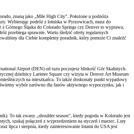
orado, znaną jako „Mile High City”. Położone u podnóża
ry. Wybierając podróż z lotniska w Pyrzowicach, masz do
óż z Górnego Śląska do Colorado Springs czy Denver to wyprawa,
óż przebiega sprawnie. Warto śledzić oferty regularnych
otowaliśmy dla Ciebie kompletny poradnik, który pomoże Ci znaleźć
national Airport (DEN) od razu poczujesz bliskość Gór Skalistych.
rycznej dzielnicy Larimer Square czy wizyta w Denver Art Museum
zemieślniczych na mieszkańca. To także doskonały punkt wypadowy
 świetny wybór zarówno dla fanów aktywnego wypoczynku, jak i
nik). To tak zwany „shoulder season”, kiedy pogoda w Kolorado jest
istych, szukaj połączeń z wyprzedzeniem na styczeń i marzec. Luty
az lipca i sierpnia, kiedy zainteresowanie lotami do USA jest