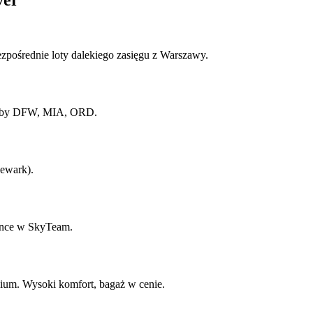
ver
pośrednie loty dalekiego zasięgu z Warszawy.
Huby DFW, MIA, ORD.
ewark).
ance w SkyTeam.
hium. Wysoki komfort, bagaż w cenie.