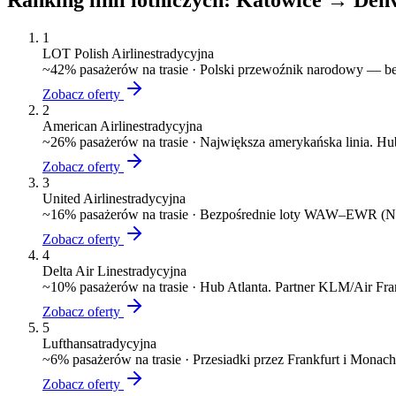
Ranking linii lotniczych:
Katowice
→
Den
1
LOT Polish Airlines
tradycyjna
~
42
% pasażerów na trasie ·
Polski przewoźnik narodowy — bez
Zobacz oferty
2
American Airlines
tradycyjna
~
26
% pasażerów na trasie ·
Największa amerykańska linia. 
Zobacz oferty
3
United Airlines
tradycyjna
~
16
% pasażerów na trasie ·
Bezpośrednie loty WAW–EWR (N
Zobacz oferty
4
Delta Air Lines
tradycyjna
~
10
% pasażerów na trasie ·
Hub Atlanta. Partner KLM/Air Fr
Zobacz oferty
5
Lufthansa
tradycyjna
~
6
% pasażerów na trasie ·
Przesiadki przez Frankfurt i Monac
Zobacz oferty