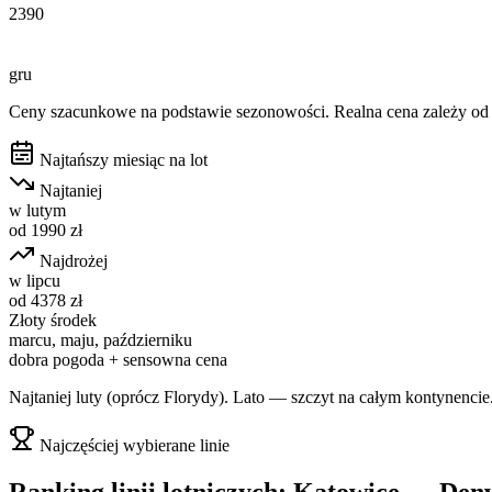
2390
gru
Ceny szacunkowe na podstawie sezonowości. Realna cena zależy od d
Najtańszy miesiąc na lot
Najtaniej
w
lutym
od
1990
zł
Najdrożej
w
lipcu
od
4378
zł
Złoty środek
marcu, maju, październiku
dobra pogoda + sensowna cena
Najtaniej luty (oprócz Florydy). Lato — szczyt na całym kontynencie
Najczęściej wybierane linie