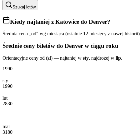
Szukaj lotów
Kiedy najtaniej
z Katowice do Denver
?
Średnia cena „od" wg miesiąca (ostatnie 12 miesięcy z naszej historii)
Średnie ceny biletów
do Denver
w ciągu roku
Orientacyjne ceny od (zł) — najtaniej w
sty
, najdrożej w
lip
.
1990
sty
1990
lut
2830
mar
3180