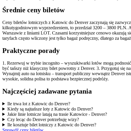
Średnie ceny biletów
Ceny biletów lotniczych z Katowic do Denver zaczynają się zazwycz
kilkutygodniowym wyprzedzeniem, to przedział 3200 – 3800 PLN. Ab
Warszawie z liniami LOT. Czasami korzystniejsze cenowo okazują się 
taryfach często wliczony jest tylko bagaż podręczny, dlatego za bag
Praktyczne porady
1. Rezerwuj w trybie incognito – wyszukiwarki lotów mogą podnosić c
być tańszy niż klasyczny bilet powrotny z Denver. 3. Przygotuj się
Wynajmij auto na lotnisku – transport publiczny wewnątrz Denver is
wysokie, solidna polisa to podstawa bezpiecznej podróży.
Najczęściej zadawane pytania
Ile trwa lot z Katowic do Denver?
Kiedy są najtańsze loty z Katowic do Denver?
Jakie linie lotnicze latają na trasie Katowice - Denver?
Czy lecąc do Denver potrzebuję wizy?
Ile kosztuje bilet lotniczy z Katowic do Denver?
Sprawdź ceny biletów