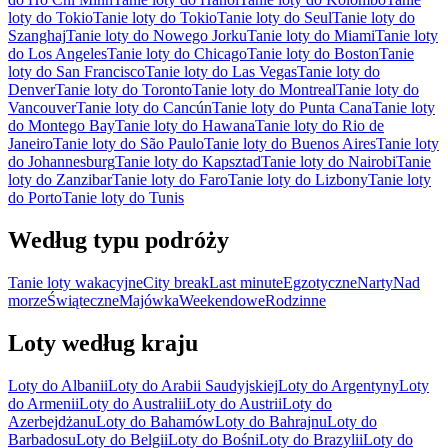
loty do Tokio
Tanie loty do Tokio
Tanie loty do Seul
Tanie loty do
Szanghaj
Tanie loty do Nowego Jorku
Tanie loty do Miami
Tanie loty
do Los Angeles
Tanie loty do Chicago
Tanie loty do Boston
Tanie
loty do San Francisco
Tanie loty do Las Vegas
Tanie loty do
Denver
Tanie loty do Toronto
Tanie loty do Montreal
Tanie loty do
Vancouver
Tanie loty do Cancún
Tanie loty do Punta Cana
Tanie loty
do Montego Bay
Tanie loty do Hawana
Tanie loty do Rio de
Janeiro
Tanie loty do São Paulo
Tanie loty do Buenos Aires
Tanie loty
do Johannesburg
Tanie loty do Kapsztad
Tanie loty do Nairobi
Tanie
loty do Zanzibar
Tanie loty do Faro
Tanie loty do Lizbony
Tanie loty
do Porto
Tanie loty do Tunis
Według typu podróży
Tanie loty wakacyjne
City break
Last minute
Egzotyczne
Narty
Nad
morze
Świąteczne
Majówka
Weekendowe
Rodzinne
Loty według kraju
Loty do Albanii
Loty do Arabii Saudyjskiej
Loty do Argentyny
Loty
do Armenii
Loty do Australii
Loty do Austrii
Loty do
Azerbejdżanu
Loty do Bahamów
Loty do Bahrajnu
Loty do
Barbadosu
Loty do Belgii
Loty do Bośni
Loty do Brazylii
Loty do