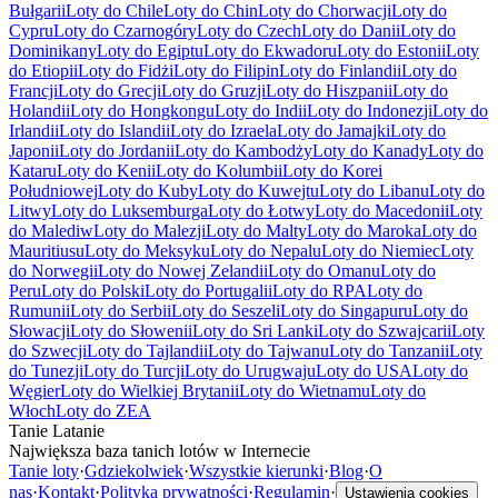
Bułgarii
Loty do Chile
Loty do Chin
Loty do Chorwacji
Loty do
Cypru
Loty do Czarnogóry
Loty do Czech
Loty do Danii
Loty do
Dominikany
Loty do Egiptu
Loty do Ekwadoru
Loty do Estonii
Loty
do Etiopii
Loty do Fidżi
Loty do Filipin
Loty do Finlandii
Loty do
Francji
Loty do Grecji
Loty do Gruzji
Loty do Hiszpanii
Loty do
Holandii
Loty do Hongkongu
Loty do Indii
Loty do Indonezji
Loty do
Irlandii
Loty do Islandii
Loty do Izraela
Loty do Jamajki
Loty do
Japonii
Loty do Jordanii
Loty do Kambodży
Loty do Kanady
Loty do
Kataru
Loty do Kenii
Loty do Kolumbii
Loty do Korei
Południowej
Loty do Kuby
Loty do Kuwejtu
Loty do Libanu
Loty do
Litwy
Loty do Luksemburga
Loty do Łotwy
Loty do Macedonii
Loty
do Malediw
Loty do Malezji
Loty do Malty
Loty do Maroka
Loty do
Mauritiusu
Loty do Meksyku
Loty do Nepalu
Loty do Niemiec
Loty
do Norwegii
Loty do Nowej Zelandii
Loty do Omanu
Loty do
Peru
Loty do Polski
Loty do Portugalii
Loty do RPA
Loty do
Rumunii
Loty do Serbii
Loty do Seszeli
Loty do Singapuru
Loty do
Słowacji
Loty do Słowenii
Loty do Sri Lanki
Loty do Szwajcarii
Loty
do Szwecji
Loty do Tajlandii
Loty do Tajwanu
Loty do Tanzanii
Loty
do Tunezji
Loty do Turcji
Loty do Urugwaju
Loty do USA
Loty do
Węgier
Loty do Wielkiej Brytanii
Loty do Wietnamu
Loty do
Włoch
Loty do ZEA
Tanie Latanie
Największa baza tanich lotów w Internecie
Tanie loty
·
Gdziekolwiek
·
Wszystkie kierunki
·
Blog
·
O
nas
·
Kontakt
·
Polityka prywatności
·
Regulamin
·
Ustawienia cookies