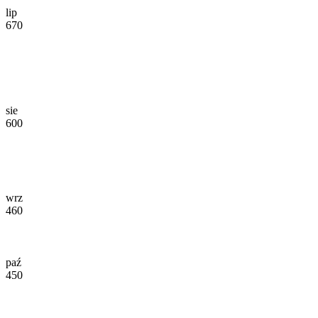
lip
670
sie
600
wrz
460
paź
450