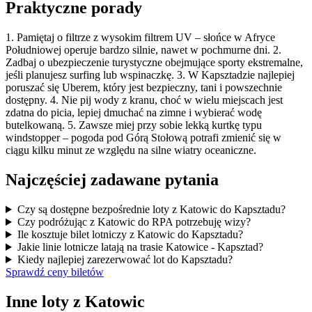
Praktyczne porady
1. Pamiętaj o filtrze z wysokim filtrem UV – słońce w Afryce
Południowej operuje bardzo silnie, nawet w pochmurne dni. 2.
Zadbaj o ubezpieczenie turystyczne obejmujące sporty ekstremalne,
jeśli planujesz surfing lub wspinaczkę. 3. W Kapsztadzie najlepiej
poruszać się Uberem, który jest bezpieczny, tani i powszechnie
dostępny. 4. Nie pij wody z kranu, choć w wielu miejscach jest
zdatna do picia, lepiej dmuchać na zimne i wybierać wodę
butelkowaną. 5. Zawsze miej przy sobie lekką kurtkę typu
windstopper – pogoda pod Górą Stołową potrafi zmienić się w
ciągu kilku minut ze względu na silne wiatry oceaniczne.
Najczęściej zadawane pytania
Czy są dostępne bezpośrednie loty z Katowic do Kapsztadu?
Czy podróżując z Katowic do RPA potrzebuję wizy?
Ile kosztuje bilet lotniczy z Katowic do Kapsztadu?
Jakie linie lotnicze latają na trasie Katowice - Kapsztad?
Kiedy najlepiej zarezerwować lot do Kapsztadu?
Sprawdź ceny biletów
Inne loty z Katowic