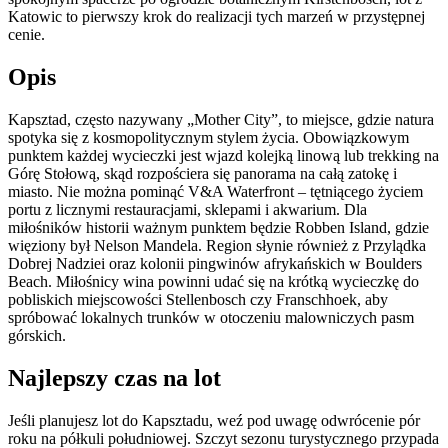
Katowic to pierwszy krok do realizacji tych marzeń w przystępnej
cenie.
Opis
Kapsztad, często nazywany „Mother City”, to miejsce, gdzie natura
spotyka się z kosmopolitycznym stylem życia. Obowiązkowym
punktem każdej wycieczki jest wjazd kolejką linową lub trekking na
Górę Stołową, skąd rozpościera się panorama na całą zatokę i
miasto. Nie można pominąć V&A Waterfront – tętniącego życiem
portu z licznymi restauracjami, sklepami i akwarium. Dla
miłośników historii ważnym punktem będzie Robben Island, gdzie
więziony był Nelson Mandela. Region słynie również z Przylądka
Dobrej Nadziei oraz kolonii pingwinów afrykańskich w Boulders
Beach. Miłośnicy wina powinni udać się na krótką wycieczkę do
pobliskich miejscowości Stellenbosch czy Franschhoek, aby
spróbować lokalnych trunków w otoczeniu malowniczych pasm
górskich.
Najlepszy czas na lot
Jeśli planujesz lot do Kapsztadu, weź pod uwagę odwrócenie pór
roku na półkuli południowej. Szczyt sezonu turystycznego przypada