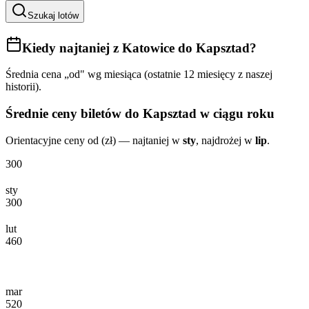
Szukaj lotów
Kiedy najtaniej
z Katowice do Kapsztad
?
Średnia cena „od" wg miesiąca (ostatnie 12 miesięcy z naszej
historii).
Średnie ceny biletów
do Kapsztad
w ciągu roku
Orientacyjne ceny od (zł) — najtaniej w
sty
, najdrożej w
lip
.
300
sty
300
lut
460
mar
520