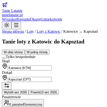
Tanie Latanie
tanielatanie.pl
Wyszukaj
Kierunki
Okazje
Gdziekolwiek
Strona główna
/
Loty
/
Loty z
Katowic
/
Katowice → Kapsztad
Tanie loty z Katowic do Kapsztad
W obie strony
W jedną stronę
Tylko bezpośrednie
Skąd
Dokąd
Wylot
6 wrz 2026
Powrót
13 wrz 2026
Pasażerowie
1
pasażer
Ekonomiczna