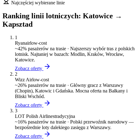
Najczęściej wybierane linie
Ranking linii lotniczych:
Katowice
→
Kapsztad
1
Ryanair
low-cost
~
42
% pasażerów na trasie ·
Najszerszy wybór tras z polskich
lotnisk. Najtaniej w bazach: Modlin, Kraków, Wrocław,
Katowice.
Zobacz oferty
2
Wizz Air
low-cost
~
26
% pasażerów na trasie ·
Główny gracz z Warszawy
(Chopin), Katowic i Gdańska. Mocna oferta na Bałkany i
Bliski Wschód.
Zobacz oferty
3
LOT Polish Airlines
tradycyjna
~
16
% pasażerów na trasie ·
Polski przewoźnik narodowy —
bezpośrednie loty dalekiego zasięgu z Warszawy.
Zobacz oferty