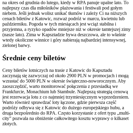
na okres od grudnia do lutego, kiedy w RPA panuje upalne lato. To
najlepszy czas dla miłośników plażowania i festiwali pod gołym
niebem. Jeśli jednak wolisz unikać tłumów i zależy Ci na niższych
cenach biletów z Katowic, rozważ podróż w marcu, kwietniu lub
październiku. Pogoda w tych miesiącach jest wciąż stabilna i
przyjemna, a ryzyko opadów mniejsze niż w okresie tamtejszej zimy
(nasze lato). Zima w Kapsztadzie bywa deszczowa, ale to właśnie
wtedy okoliczne winnice i góry nabierają najbardziej intensywnej,
zielonej barwy.
Średnie ceny biletów
Ceny biletów lotniczych na trasie z Katowic do Kapsztadu
zaczynają się zazwyczaj od około 2900 PLN w promocjach i mogą
wzrastać do 5000 PLN w okresie świąteczno-noworocznym. Aby
zaoszczędzić, warto monitorować połączenia z przesiadką we
Frankfurcie, Monachium lub Stambule. Najlepszą strategią cenową
jest rezerwacja lotu z co najmniej trzymiesięcznym wyprzedzeniem.
Warto również sprawdzać loty łączone, gdzie pierwsza część
podróży odbywa się z Katowic do dużego europejskiego hubu, a
druga bezpośrednio do RPA. Często korzystanie z ofert typu „multi-
city” pozwala na obniżenie całkowitego kosztu wyprawy o kilkaset
złotych.