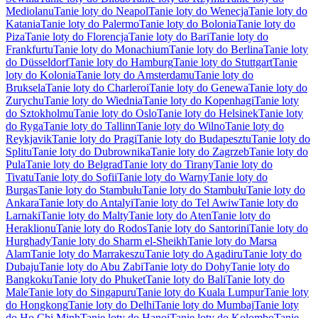
Mediolanu
Tanie loty do Neapol
Tanie loty do Wenecja
Tanie loty do
Katania
Tanie loty do Palermo
Tanie loty do Bolonia
Tanie loty do
Piza
Tanie loty do Florencja
Tanie loty do Bari
Tanie loty do
Frankfurtu
Tanie loty do Monachium
Tanie loty do Berlina
Tanie loty
do Düsseldorf
Tanie loty do Hamburg
Tanie loty do Stuttgart
Tanie
loty do Kolonia
Tanie loty do Amsterdamu
Tanie loty do
Bruksela
Tanie loty do Charleroi
Tanie loty do Genewa
Tanie loty do
Zurychu
Tanie loty do Wiednia
Tanie loty do Kopenhagi
Tanie loty
do Sztokholmu
Tanie loty do Oslo
Tanie loty do Helsinek
Tanie loty
do Ryga
Tanie loty do Tallinn
Tanie loty do Wilno
Tanie loty do
Reykjavik
Tanie loty do Pragi
Tanie loty do Budapesztu
Tanie loty do
Splitu
Tanie loty do Dubrownika
Tanie loty do Zagrzeb
Tanie loty do
Pula
Tanie loty do Belgrad
Tanie loty do Tirany
Tanie loty do
Tivatu
Tanie loty do Sofii
Tanie loty do Warny
Tanie loty do
Burgas
Tanie loty do Stambułu
Tanie loty do Stambułu
Tanie loty do
Ankara
Tanie loty do Antalyi
Tanie loty do Tel Awiw
Tanie loty do
Larnaki
Tanie loty do Malty
Tanie loty do Aten
Tanie loty do
Heraklionu
Tanie loty do Rodos
Tanie loty do Santorini
Tanie loty do
Hurghady
Tanie loty do Sharm el-Sheikh
Tanie loty do Marsa
Alam
Tanie loty do Marrakeszu
Tanie loty do Agadiru
Tanie loty do
Dubaju
Tanie loty do Abu Zabi
Tanie loty do Dohy
Tanie loty do
Bangkoku
Tanie loty do Phuket
Tanie loty do Bali
Tanie loty do
Male
Tanie loty do Singapuru
Tanie loty do Kuala Lumpur
Tanie loty
do Hongkong
Tanie loty do Delhi
Tanie loty do Mumbaj
Tanie loty
do Ho Chi Minh
Tanie loty do Hanoi
Tanie loty do Kolombo
Tanie