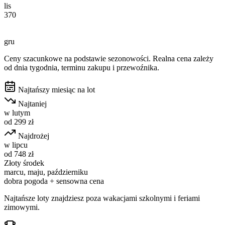
lis
370
gru
Ceny szacunkowe na podstawie sezonowości. Realna cena zależy
od dnia tygodnia, terminu zakupu i przewoźnika.
Najtańszy miesiąc na lot
Najtaniej
w
lutym
od
299
zł
Najdrożej
w
lipcu
od
748
zł
Złoty środek
marcu, maju, październiku
dobra pogoda + sensowna cena
Najtańsze loty znajdziesz poza wakacjami szkolnymi i feriami
zimowymi.