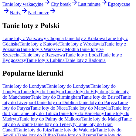
Tanie loty wakacyjne
City break
Last minute
Egzotyczne
Narty
Nad morze
Tanie loty z Polski
Tanie loty z Warszawy Chopina
Tanie loty z Krakowa
Tanie loty z
Gdańska
Tanie loty z Katowic
Tanie loty z Wrocławia
Tanie loty z
Poznania
Tanie loty z Warszawy Modlin
Tanie loty ze
Szczecina
Tanie loty z Rzeszowa
Tanie loty z Łodzi
Tanie loty z
Bydgoszczy
Tanie loty z Lublina
Tanie loty z Radomia
Popularne kierunki
Tanie loty do Londynu
Tanie loty do Londynu
Tanie loty do
Londynu
Tanie loty do Londynu
Tanie loty do Edynburg
Tanie loty
do Manchester
Tanie loty do Birmingham
Tanie loty do Bristol
Tanie
loty do Liverpool
Tanie loty do Dublina
Tanie loty do Paryża
Tanie
loty do Paryża
Tanie loty do Nicea
Tanie loty do Marsylia
Tanie loty
do Lyon
Tanie loty do Tuluza
Tanie loty do Barcelony
Tanie loty do
Madrytu
Tanie loty do Palmy de Mallorca
Tanie loty do Malagi
Tanie
loty do Alicante
Tanie loty do Teneryfy
Tanie loty do Gran
Canarii
Tanie loty do Ibiza
Tanie loty do Walencja
Tanie loty do
Sewilla
Tanie loty do Bilbao
Tanie loty do Rzymu
Tanie loty do