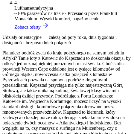
4
Lufthansa
tradycyjna
~
10
% pasażerów na trasie ·
Przesiadki przez Frankfurt i
Monachium. Wysoki komfort, bagaż w cenie.
Zobacz oferty
Udziały orientacyjne — zależą od pory roku, dnia tygodnia i
dostępności bezpośrednich połączeń.
Planujesz podróż życia do kraju położonego na samym południu
Afryki? Tanie loty z Katowic do Kapsztadu to doskonała okazja, by
odkryć jedno z najpiękniej położonych miast świata. Choć stolica
prowincji Western Cape oddalona jest o tysiące kilometrów od
Górnego Śląska, nowoczesna siatka połączeń z lotniska w
Pyrzowicach pozwala na sprawną podróż z dogodnymi
przesiadkami. Kapsztad przyciąga nie tylko majestatyczną Górą
Stołową, ale także unikalną kulturą, światowej klasy winami i
bliskością dzikiej przyrody. Podróżując z Portu Lotniczego
Katowice im. Wojciecha Korfantego, możesz liczyć na wysoki
standard obsługi i komfortowe połączenia oferowane przez
renomowanych przewoźników. Kapsztad to kierunek, który
zachwyca o każdej porze roku, oferując spektakularne widoki na
połączenie dwóch oceanów – Atlantyckiego i Indyjskiego. Bez
względu na to, czy marzysz o surfingu na Muizenberg, czy o
spokojnym spacerze po ogrodzie botanicznym Kirstenbosch, lot z