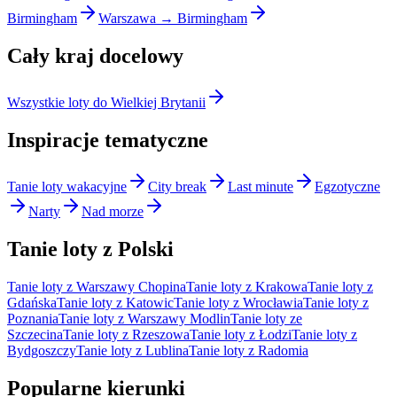
Birmingham
Warszawa → Birmingham
Cały kraj docelowy
Wszystkie loty do Wielkiej Brytanii
Inspiracje tematyczne
Tanie loty wakacyjne
City break
Last minute
Egzotyczne
Narty
Nad morze
Tanie loty z Polski
Tanie loty z Warszawy Chopina
Tanie loty z Krakowa
Tanie loty z
Gdańska
Tanie loty z Katowic
Tanie loty z Wrocławia
Tanie loty z
Poznania
Tanie loty z Warszawy Modlin
Tanie loty ze
Szczecina
Tanie loty z Rzeszowa
Tanie loty z Łodzi
Tanie loty z
Bydgoszczy
Tanie loty z Lublina
Tanie loty z Radomia
Popularne kierunki