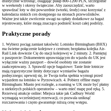
drastycznie wzrosnąć, osiągając pułap 800-1200 PLN, szczególnie
w weekendy i okresy świąteczne. Aby zaoszczędzić, warto
sprawdzać loty w dni powszednie (wtorki, środy) oraz korzystać z
kalendarza niskich cen dostępnego na stronach przewoźników.
Ważne jest także zwrócenie uwagi na opłaty dodatkowe za bagaż
rejestrowany, które mogą znacząco podnieść koszt całej podróży.
Praktyczne porady
1. Wybierz pociąg zamiast taksówki: Lotnisko Birmingham (BHX)
ma świetne połączenie kolejowe z centrum; bezpłatna kolejka Air-
Rail Link dowiezie Cię do stacji kolejowej w 2 minuty. 2. Pamiętaj
o paszporcie: Dokumentem uprawniającym do wjazdu do UK jest
wyłącznie ważny paszport – dowód osobisty nie zostanie
zaakceptowany. 3. Sprawdź opcje bagażowe: Tanie linie lotnicze
mają rygorystyczne limity dotyczące wymiarów bagażu
podręcznego; upewnij się, że Twoja torba spełnia wymogi przed
wyjazdem na lotnisko w Pyrzowicach. 4. Pobierz offline mapy
Birmingham: Miasto jest rozległe, a roaming w UK może być płatny
u niektórych polskich operatorów – warto mieć mapę pod ręką. 5.
Rezerwuj atrakcje online: Miejsca takie jak Cadbury World
wymagają wcześniejszej rezerwacji, co pozwala uniknąć
rozczarowania i często gwarantuje niższą cenę wstępu.