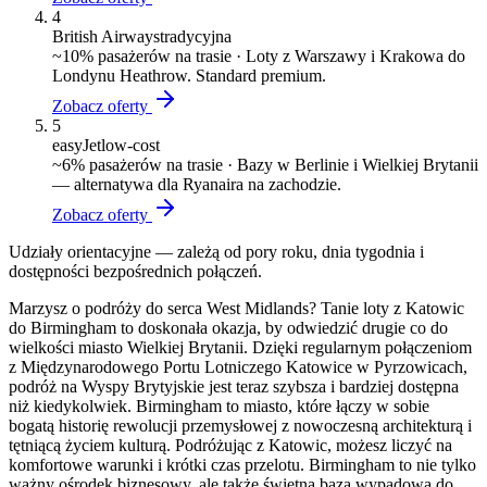
4
British Airways
tradycyjna
~
10
% pasażerów na trasie ·
Loty z Warszawy i Krakowa do
Londynu Heathrow. Standard premium.
Zobacz oferty
5
easyJet
low-cost
~
6
% pasażerów na trasie ·
Bazy w Berlinie i Wielkiej Brytanii
— alternatywa dla Ryanaira na zachodzie.
Zobacz oferty
Udziały orientacyjne — zależą od pory roku, dnia tygodnia i
dostępności bezpośrednich połączeń.
Marzysz o podróży do serca West Midlands? Tanie loty z Katowic
do Birmingham to doskonała okazja, by odwiedzić drugie co do
wielkości miasto Wielkiej Brytanii. Dzięki regularnym połączeniom
z Międzynarodowego Portu Lotniczego Katowice w Pyrzowicach,
podróż na Wyspy Brytyjskie jest teraz szybsza i bardziej dostępna
niż kiedykolwiek. Birmingham to miasto, które łączy w sobie
bogatą historię rewolucji przemysłowej z nowoczesną architekturą i
tętniącą życiem kulturą. Podróżując z Katowic, możesz liczyć na
komfortowe warunki i krótki czas przelotu. Birmingham to nie tylko
ważny ośrodek biznesowy, ale także świetna baza wypadowa do