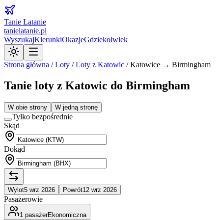
Tanie Latanie
tanielatanie.pl
Wyszukaj
Kierunki
Okazje
Gdziekolwiek
Strona główna
/
Loty
/
Loty z
Katowic
/
Katowice → Birmingham
Tanie loty z Katowic do Birmingham
W obie strony
W jedną stronę
Tylko bezpośrednie
Skąd
Dokąd
Wylot
5 wrz 2026
Powrót
12 wrz 2026
Pasażerowie
1
pasażer
Ekonomiczna