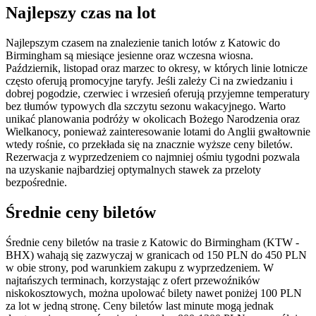
Najlepszy czas na lot
Najlepszym czasem na znalezienie tanich lotów z Katowic do
Birmingham są miesiące jesienne oraz wczesna wiosna.
Październik, listopad oraz marzec to okresy, w których linie lotnicze
często oferują promocyjne taryfy. Jeśli zależy Ci na zwiedzaniu i
dobrej pogodzie, czerwiec i wrzesień oferują przyjemne temperatury
bez tłumów typowych dla szczytu sezonu wakacyjnego. Warto
unikać planowania podróży w okolicach Bożego Narodzenia oraz
Wielkanocy, ponieważ zainteresowanie lotami do Anglii gwałtownie
wtedy rośnie, co przekłada się na znacznie wyższe ceny biletów.
Rezerwacja z wyprzedzeniem co najmniej ośmiu tygodni pozwala
na uzyskanie najbardziej optymalnych stawek za przeloty
bezpośrednie.
Średnie ceny biletów
Średnie ceny biletów na trasie z Katowic do Birmingham (KTW -
BHX) wahają się zazwyczaj w granicach od 150 PLN do 450 PLN
w obie strony, pod warunkiem zakupu z wyprzedzeniem. W
najtańszych terminach, korzystając z ofert przewoźników
niskokosztowych, można upolować bilety nawet poniżej 100 PLN
za lot w jedną stronę. Ceny biletów last minute mogą jednak