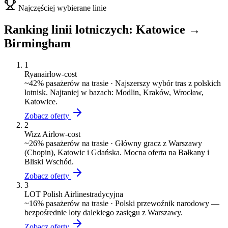
Najczęściej wybierane linie
Ranking linii lotniczych:
Katowice
→
Birmingham
1
Ryanair
low-cost
~
42
% pasażerów na trasie ·
Najszerszy wybór tras z polskich
lotnisk. Najtaniej w bazach: Modlin, Kraków, Wrocław,
Katowice.
Zobacz oferty
2
Wizz Air
low-cost
~
26
% pasażerów na trasie ·
Główny gracz z Warszawy
(Chopin), Katowic i Gdańska. Mocna oferta na Bałkany i
Bliski Wschód.
Zobacz oferty
3
LOT Polish Airlines
tradycyjna
~
16
% pasażerów na trasie ·
Polski przewoźnik narodowy —
bezpośrednie loty dalekiego zasięgu z Warszawy.
Zobacz oferty