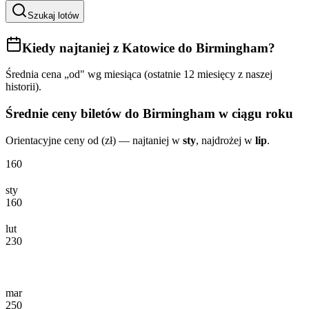
Szukaj lotów
Kiedy najtaniej
z Katowice do Birmingham
?
Średnia cena „od" wg miesiąca (ostatnie 12 miesięcy z naszej
historii).
Średnie ceny biletów
do Birmingham
w ciągu roku
Orientacyjne ceny od (zł) — najtaniej w
sty
, najdrożej w
lip
.
160
sty
160
lut
230
mar
250