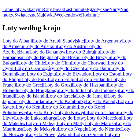
Tanie loty wakacyjne
City break
Last minute
Egzotyczne
Narty
Nad
morze
Świąteczne
Majówka
Weekendowe
Rodzinne
Loty według kraju
Loty do Albanii
Loty do Arabii Saudyjskiej
Loty do Argentyny
Loty
do Armenii
Loty do Australii
Loty do Austrii
Loty do
Azerbejdżanu
Loty do Bahamów
Loty do Bahrajnu
Loty do
Barbadosu
Loty do Belgii
Loty do Bośni
Loty do Brazylii
Loty do
Bułgarii
Loty do Chile
Loty do Chin
Loty do Chorwacji
Loty do
Cypru
Loty do Czarnogóry
Loty do Czech
Loty do Danii
Loty do
Dominikany
Loty do Egiptu
Loty do Ekwadoru
Loty do Estonii
Loty
do Etiopii
Loty do Fidżi
Loty do Filipin
Loty do Finlandii
Loty do
Francji
Loty do Grecji
Loty do Gruzji
Loty do Hiszpanii
Loty do
Holandii
Loty do Hongkongu
Loty do Indii
Loty do Indonezji
Loty do
Irlandii
Loty do Islandii
Loty do Izraela
Loty do Jamajki
Loty do
Japonii
Loty do Jordanii
Loty do Kambodży
Loty do Kanady
Loty do
Kataru
Loty do Kenii
Loty do Kolumbii
Loty do Korei
Południowej
Loty do Kuby
Loty do Kuwejtu
Loty do Libanu
Loty do
Litwy
Loty do Luksemburga
Loty do Łotwy
Loty do Macedonii
Loty
do Malediw
Loty do Malezji
Loty do Malty
Loty do Maroka
Loty do
Mauritiusu
Loty do Meksyku
Loty do Nepalu
Loty do Niemiec
Loty
do Norwegii
Loty do Nowej Zelandii
Loty do Omanu
Loty do