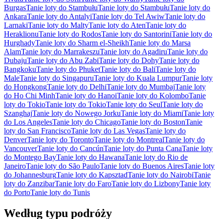
Burgas
Tanie loty do Stambułu
Tanie loty do Stambułu
Tanie loty do
Ankara
Tanie loty do Antalyi
Tanie loty do Tel Awiw
Tanie loty do
Larnaki
Tanie loty do Malty
Tanie loty do Aten
Tanie loty do
Heraklionu
Tanie loty do Rodos
Tanie loty do Santorini
Tanie loty do
Hurghady
Tanie loty do Sharm el-Sheikh
Tanie loty do Marsa
Alam
Tanie loty do Marrakeszu
Tanie loty do Agadiru
Tanie loty do
Dubaju
Tanie loty do Abu Zabi
Tanie loty do Dohy
Tanie loty do
Bangkoku
Tanie loty do Phuket
Tanie loty do Bali
Tanie loty do
Male
Tanie loty do Singapuru
Tanie loty do Kuala Lumpur
Tanie loty
do Hongkong
Tanie loty do Delhi
Tanie loty do Mumbaj
Tanie loty
do Ho Chi Minh
Tanie loty do Hanoi
Tanie loty do Kolombo
Tanie
loty do Tokio
Tanie loty do Tokio
Tanie loty do Seul
Tanie loty do
Szanghaj
Tanie loty do Nowego Jorku
Tanie loty do Miami
Tanie loty
do Los Angeles
Tanie loty do Chicago
Tanie loty do Boston
Tanie
loty do San Francisco
Tanie loty do Las Vegas
Tanie loty do
Denver
Tanie loty do Toronto
Tanie loty do Montreal
Tanie loty do
Vancouver
Tanie loty do Cancún
Tanie loty do Punta Cana
Tanie loty
do Montego Bay
Tanie loty do Hawana
Tanie loty do Rio de
Janeiro
Tanie loty do São Paulo
Tanie loty do Buenos Aires
Tanie loty
do Johannesburg
Tanie loty do Kapsztad
Tanie loty do Nairobi
Tanie
loty do Zanzibar
Tanie loty do Faro
Tanie loty do Lizbony
Tanie loty
do Porto
Tanie loty do Tunis
Według typu podróży