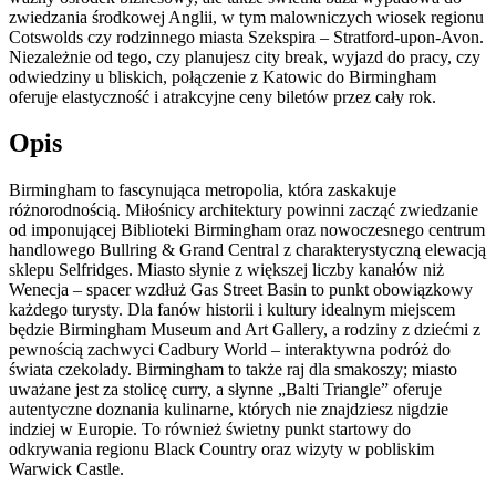
zwiedzania środkowej Anglii, w tym malowniczych wiosek regionu
Cotswolds czy rodzinnego miasta Szekspira – Stratford-upon-Avon.
Niezależnie od tego, czy planujesz city break, wyjazd do pracy, czy
odwiedziny u bliskich, połączenie z Katowic do Birmingham
oferuje elastyczność i atrakcyjne ceny biletów przez cały rok.
Opis
Birmingham to fascynująca metropolia, która zaskakuje
różnorodnością. Miłośnicy architektury powinni zacząć zwiedzanie
od imponującej Biblioteki Birmingham oraz nowoczesnego centrum
handlowego Bullring & Grand Central z charakterystyczną elewacją
sklepu Selfridges. Miasto słynie z większej liczby kanałów niż
Wenecja – spacer wzdłuż Gas Street Basin to punkt obowiązkowy
każdego turysty. Dla fanów historii i kultury idealnym miejscem
będzie Birmingham Museum and Art Gallery, a rodziny z dziećmi z
pewnością zachwyci Cadbury World – interaktywna podróż do
świata czekolady. Birmingham to także raj dla smakoszy; miasto
uważane jest za stolicę curry, a słynne „Balti Triangle” oferuje
autentyczne doznania kulinarne, których nie znajdziesz nigdzie
indziej w Europie. To również świetny punkt startowy do
odkrywania regionu Black Country oraz wizyty w pobliskim
Warwick Castle.