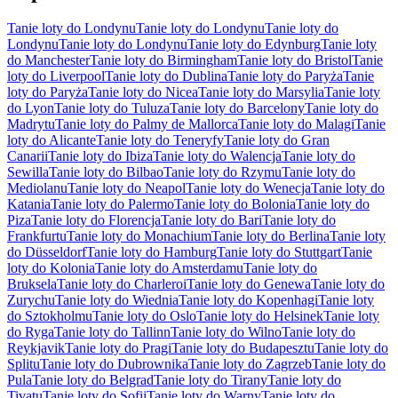
Tanie loty do Londynu
Tanie loty do Londynu
Tanie loty do
Londynu
Tanie loty do Londynu
Tanie loty do Edynburg
Tanie loty
do Manchester
Tanie loty do Birmingham
Tanie loty do Bristol
Tanie
loty do Liverpool
Tanie loty do Dublina
Tanie loty do Paryża
Tanie
loty do Paryża
Tanie loty do Nicea
Tanie loty do Marsylia
Tanie loty
do Lyon
Tanie loty do Tuluza
Tanie loty do Barcelony
Tanie loty do
Madrytu
Tanie loty do Palmy de Mallorca
Tanie loty do Malagi
Tanie
loty do Alicante
Tanie loty do Teneryfy
Tanie loty do Gran
Canarii
Tanie loty do Ibiza
Tanie loty do Walencja
Tanie loty do
Sewilla
Tanie loty do Bilbao
Tanie loty do Rzymu
Tanie loty do
Mediolanu
Tanie loty do Neapol
Tanie loty do Wenecja
Tanie loty do
Katania
Tanie loty do Palermo
Tanie loty do Bolonia
Tanie loty do
Piza
Tanie loty do Florencja
Tanie loty do Bari
Tanie loty do
Frankfurtu
Tanie loty do Monachium
Tanie loty do Berlina
Tanie loty
do Düsseldorf
Tanie loty do Hamburg
Tanie loty do Stuttgart
Tanie
loty do Kolonia
Tanie loty do Amsterdamu
Tanie loty do
Bruksela
Tanie loty do Charleroi
Tanie loty do Genewa
Tanie loty do
Zurychu
Tanie loty do Wiednia
Tanie loty do Kopenhagi
Tanie loty
do Sztokholmu
Tanie loty do Oslo
Tanie loty do Helsinek
Tanie loty
do Ryga
Tanie loty do Tallinn
Tanie loty do Wilno
Tanie loty do
Reykjavik
Tanie loty do Pragi
Tanie loty do Budapesztu
Tanie loty do
Splitu
Tanie loty do Dubrownika
Tanie loty do Zagrzeb
Tanie loty do
Pula
Tanie loty do Belgrad
Tanie loty do Tirany
Tanie loty do
Tivatu
Tanie loty do Sofii
Tanie loty do Warny
Tanie loty do