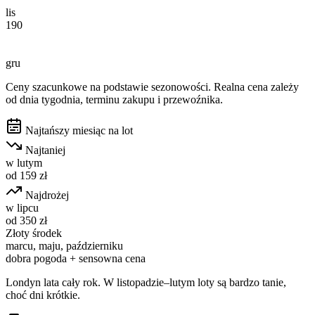
lis
190
gru
Ceny szacunkowe na podstawie sezonowości. Realna cena zależy
od dnia tygodnia, terminu zakupu i przewoźnika.
Najtańszy miesiąc na lot
Najtaniej
w
lutym
od
159
zł
Najdrożej
w
lipcu
od
350
zł
Złoty środek
marcu, maju, październiku
dobra pogoda + sensowna cena
Londyn lata cały rok. W listopadzie–lutym loty są bardzo tanie,
choć dni krótkie.