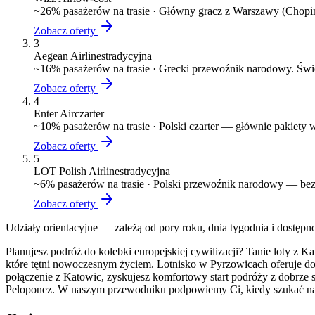
~
26
% pasażerów na trasie ·
Główny gracz z Warszawy (Chopin)
Zobacz oferty
3
Aegean Airlines
tradycyjna
~
16
% pasażerów na trasie ·
Grecki przewoźnik narodowy. Świe
Zobacz oferty
4
Enter Air
czarter
~
10
% pasażerów na trasie ·
Polski czarter — głównie pakiety
Zobacz oferty
5
LOT Polish Airlines
tradycyjna
~
6
% pasażerów na trasie ·
Polski przewoźnik narodowy — bezp
Zobacz oferty
Udziały orientacyjne — zależą od pory roku, dnia tygodnia i dostępn
Planujesz podróż do kolebki europejskiej cywilizacji? Tanie loty z K
które tętni nowoczesnym życiem. Lotnisko w Pyrzowicach oferuje dog
połączenie z Katowic, zyskujesz komfortowy start podróży z dobrze 
Peloponez. W naszym przewodniku podpowiemy Ci, kiedy szukać naj