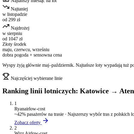
Najtańszy miesiąc na lot
Najtaniej
w
listopadzie
od
299
zł
Najdrożej
w
sierpniu
od
1047
zł
Złoty środek
maju, czerwcu, wrześniu
dobra pogoda + sensowna cena
Wyspy żyją głównie maj–październik. Najtańsze loty wypadają tuż po 
Najczęściej wybierane linie
Ranking linii lotniczych:
Katowice
→
Aten
1
Ryanair
low-cost
~
42
% pasażerów na trasie ·
Najszerszy wybór tras z polskich 
Zobacz oferty
2
Wizz Air
low-cost