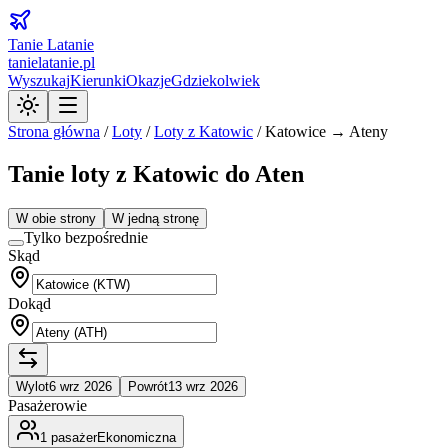
Tanie Latanie
tanielatanie.pl
Wyszukaj
Kierunki
Okazje
Gdziekolwiek
Strona główna
/
Loty
/
Loty z
Katowic
/
Katowice → Ateny
Tanie loty z Katowic do Aten
W obie strony
W jedną stronę
Tylko bezpośrednie
Skąd
Dokąd
Wylot
6 wrz 2026
Powrót
13 wrz 2026
Pasażerowie
1
pasażer
Ekonomiczna