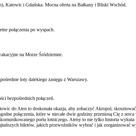
, Katowic i Gdańska. Mocna oferta na Bałkany i Bliski Wschód.
tne połączenia po wyspach.
 wakacyjne na Morze Śródziemne.
ośrednie loty dalekiego zasięgu z Warszawy.
ości bezpośrednich połączeń.
atowic do Aten to doskonała okazja, aby zobaczyć Akropol, skosztować 
odne połączenia, które w niecałe dwie godziny przeniosą Cię z serca
skomunikowanego portu lotniczego. Ateny to nie tylko historia wykut
tańszych biletów, jakich przewoźników wybrać i jak zorganizować w