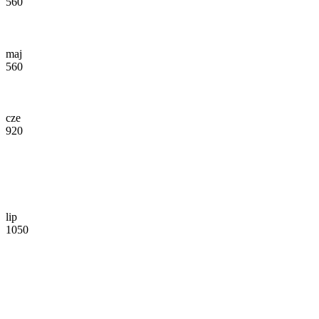
560
maj
560
cze
920
lip
1050