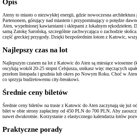
Opis
Ateny to miasto o niezwykłej energii, gdzie nowoczesna architektur
Partenonem, górujący nad miastem i przypominający o potędze dawne
Aten, wypełnionej kawiarniami i sklepami z lokalnym rękodziełem. 
samą Zatokę Sarońską, szczególnie zachwycająca o zachodzie słońca.
część greckiej przygody. Dzięki bezpośrednim lotom z Katowic, wszys
Najlepszy czas na lot
Najlepszym czasem na lot z Katowic do Aten są miesiące wiosenne (k
oscylują wokół 20-25 stopni Celsjusza, unikasz więc męczących upa
przełom listopada i grudnia lub okres po Nowym Roku. Choć w Atena
co sprzyja budżetowemu city-breakowi.
Średnie ceny biletów
Średnie ceny biletów na trasie z Katowic do Aten zaczynają się już o
bilet w obie strony zapłacimy od 450 PLN do 700 PLN. Aby zaoszczę
nawet dwukrotnie. Korzystanie z elastycznego kalendarza lotów pozwal
Praktyczne porady