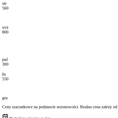
sie
560
wrz
800
paź
300
lis
550
gru
Ceny szacunkowe na podstawie sezonowości. Realna cena zależy od d