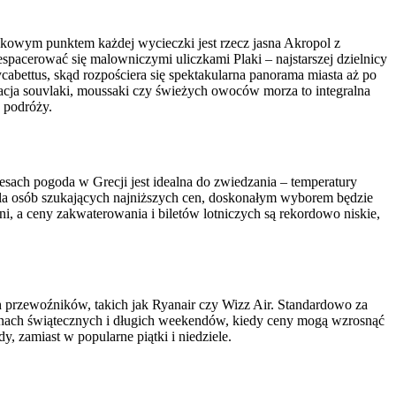
ązkowym punktem każdej wycieczki jest rzecz jasna Akropol z
acerować się malowniczymi uliczkami Plaki – najstarszej dzielnicy
bettus, skąd rozpościera się spektakularna panorama miasta aż po
tacja souvlaki, moussaki czy świeżych owoców morza to integralna
n podróży.
sach pogoda w Grecji jest idealna do zwiedzania – temperatury
Dla osób szukających najniższych cen, doskonałym wyborem będzie
, a ceny zakwaterowania i biletów lotniczych są rekordowo niskie,
ich przewoźników, takich jak Ryanair czy Wizz Air. Standardowo za
minach świątecznych i długich weekendów, kiedy ceny mogą wzrosnąć
, zamiast w popularne piątki i niedziele.