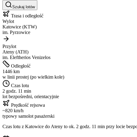
Szukaj lotów
Trasa i odległość
Wylot
Katowice
(
KTW
)
im.
Pyrzowice
Przylot
Ateny
(
ATH
)
im.
Eleftherios Venizelos
Odległość
1446
km
w linii prostej (po wielkim kole)
Czas lotu
2 godz. 11 min
lot bezpośredni, orientacyjnie
Prędkość rejsowa
~
820
km/h
typowy samolot pasażerski
Czas lotu z
Katowice
do
Ateny
to ok.
2 godz. 11 min
przy locie bezpo