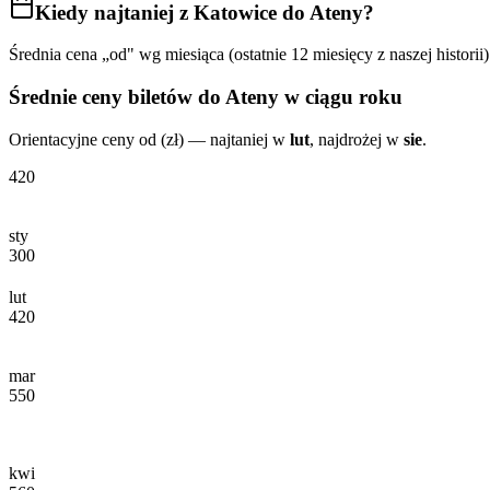
Kiedy najtaniej
z Katowice do Ateny
?
Średnia cena „od" wg miesiąca (ostatnie 12 miesięcy z naszej historii)
Średnie ceny biletów
do Ateny
w ciągu roku
Orientacyjne ceny od (zł) — najtaniej w
lut
, najdrożej w
sie
.
420
sty
300
lut
420
mar
550
kwi