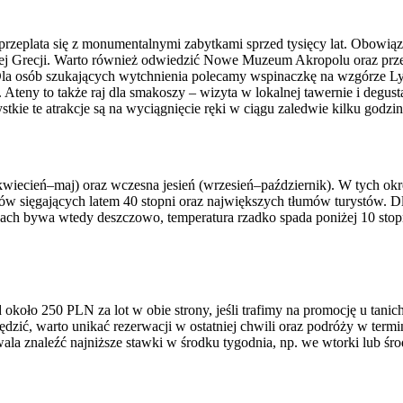
a przeplata się z monumentalnymi zabytkami sprzed tysięcy lat. Obowi
j Grecji. Warto również odwiedzić Nowe Muzeum Akropolu oraz przesp
Dla osób szukających wytchnienia polecamy wspinaczkę na wzgórze Lyca
 Ateny to także raj dla smakoszy – wizyta w lokalnej tawernie i degus
tkie te atrakcje są na wyciągnięcie ręki w ciągu zaledwie kilku godzi
wiecień–maj) oraz wczesna jesień (wrzesień–październik). W tych okre
łów sięgających latem 40 stopni oraz największych tłumów turystów. 
ch bywa wtedy deszczowo, temperatura rzadko spada poniżej 10 stopni
d około 250 PLN za lot w obie strony, jeśli trafimy na promocję u tan
dzić, warto unikać rezerwacji w ostatniej chwili oraz podróży w ter
a znaleźć najniższe stawki w środku tygodnia, np. we wtorki lub środy