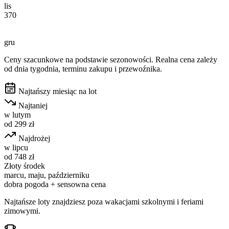
lis
370
gru
Ceny szacunkowe na podstawie sezonowości. Realna cena zależy
od dnia tygodnia, terminu zakupu i przewoźnika.
Najtańszy miesiąc na lot
Najtaniej
w
lutym
od
299
zł
Najdrożej
w
lipcu
od
748
zł
Złoty środek
marcu, maju, październiku
dobra pogoda + sensowna cena
Najtańsze loty znajdziesz poza wakacjami szkolnymi i feriami
zimowymi.