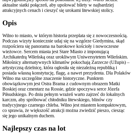
aktualne siatki połączeń, aby upolować bilety w najbardziej
atrakcyjnych cenach i cieszyć się urokami litewskiej stolicy.
Opis
Wilno to miasto, w którym historia przeplata się z nowoczesnością.
Podczas wizyty koniecznie udaj się na wzgórze Giedymina, skąd
rozpościera się panorama na barokowe kościoły i nowoczesne
wieżowce. Sercem miasta jest Stare Miasto z imponującą
Archikatedrą Wileńską oraz urokliwym Uniwersytetem Wileńskim.
Miłośnicy alternatywnych klimatów pokochają Zarzecze (Užupis) –
artystyczną dzielnicę, która ogłosiła się niezależną republiką i
posiada własną konstytucję, flagę, a nawet prezydenta. Dla Polaków
Wilno ma szczególne znaczenie historyczne. Punktem
obowiązkowym jest Ostra Brama z cudownym obrazem Matki
Boskiej oraz cmentarz na Rossie, gdzie spoczywa serce Józefa
Piłsudskiego. Po dniu pełnym wrażeń warto zajrzeć do lokalnych
karczm, aby spróbować chłodniku litewskiego, blinów czy
tradycyjnego czarnego chleba. Wilno jest miastem kompaktowym,
co sprawia, że większość atrakcji można zwiedzić pieszo, ciesząc
się jego unikalnym duchem.
Najlepszy czas na lot