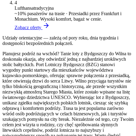
4
Lufthansa
tradycyjna
~
10
% pasażerów na trasie ·
Przesiadki przez Frankfurt i
Monachium. Wysoki komfort, bagaż w cenie.
Zobacz oferty
Udziały orientacyjne — zależą od pory roku, dnia tygodnia i
dostępności bezpośrednich połączeń.
Planujesz podróż na wschód? Tanie loty z Bydgoszczy do Wilna to
doskonała okazja, aby odwiedzić jedną z najbardziej urokliwych
stolic bałtyckich. Port Lotniczy Bydgoszcz (BZG) stanowi
wygodny punkt startowy dla mieszkańców województwa
kujawsko-pomorskiego, oferując sprawne połączenia z przesiadką,
które otwierają drzwi do serca Litwy. Wilno przyciąga turystów nie
tylko bliskością geograficzną i historyczną, ale przede wszystkim
niezwykłą atmosferą Starego Miasta, które zostało wpisane na listę
światowego dziedzictwa UNESCO. Wybierając lot z Bydgoszczy,
unikasz zgiełku największych polskich lotnisk, ciesząc się szybką
odprawą i komfortem podróży. Trasa ta jest popularna zarówno
wśród osób podróżujących w celach biznesowych, jak i turystów
szukających pomysłu na city break. Niezależnie od tego, czy Twoim
celem jest wizyta u rodziny, czy chęć spróbowania słynnych
litewskich cepelinów, podróż lotnicza to najszybszy i
najwygodniejszy sposób na pokonanie tej trasy. Warto śledzić