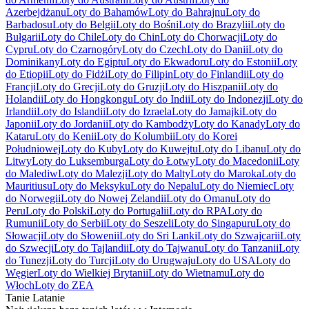
Azerbejdżanu
Loty do Bahamów
Loty do Bahrajnu
Loty do
Barbadosu
Loty do Belgii
Loty do Bośni
Loty do Brazylii
Loty do
Bułgarii
Loty do Chile
Loty do Chin
Loty do Chorwacji
Loty do
Cypru
Loty do Czarnogóry
Loty do Czech
Loty do Danii
Loty do
Dominikany
Loty do Egiptu
Loty do Ekwadoru
Loty do Estonii
Loty
do Etiopii
Loty do Fidżi
Loty do Filipin
Loty do Finlandii
Loty do
Francji
Loty do Grecji
Loty do Gruzji
Loty do Hiszpanii
Loty do
Holandii
Loty do Hongkongu
Loty do Indii
Loty do Indonezji
Loty do
Irlandii
Loty do Islandii
Loty do Izraela
Loty do Jamajki
Loty do
Japonii
Loty do Jordanii
Loty do Kambodży
Loty do Kanady
Loty do
Kataru
Loty do Kenii
Loty do Kolumbii
Loty do Korei
Południowej
Loty do Kuby
Loty do Kuwejtu
Loty do Libanu
Loty do
Litwy
Loty do Luksemburga
Loty do Łotwy
Loty do Macedonii
Loty
do Malediw
Loty do Malezji
Loty do Malty
Loty do Maroka
Loty do
Mauritiusu
Loty do Meksyku
Loty do Nepalu
Loty do Niemiec
Loty
do Norwegii
Loty do Nowej Zelandii
Loty do Omanu
Loty do
Peru
Loty do Polski
Loty do Portugalii
Loty do RPA
Loty do
Rumunii
Loty do Serbii
Loty do Seszeli
Loty do Singapuru
Loty do
Słowacji
Loty do Słowenii
Loty do Sri Lanki
Loty do Szwajcarii
Loty
do Szwecji
Loty do Tajlandii
Loty do Tajwanu
Loty do Tanzanii
Loty
do Tunezji
Loty do Turcji
Loty do Urugwaju
Loty do USA
Loty do
Węgier
Loty do Wielkiej Brytanii
Loty do Wietnamu
Loty do
Włoch
Loty do ZEA
Tanie Latanie