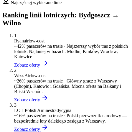
Najczęściej wybierane linie
Ranking linii lotniczych:
Bydgoszcz
→
Wilno
1
Ryanair
low-cost
~
42
% pasażerów na trasie ·
Najszerszy wybór tras z polskich
lotnisk. Najtaniej w bazach: Modlin, Kraków, Wrocław,
Katowice.
Zobacz oferty
2
Wizz Air
low-cost
~
26
% pasażerów na trasie ·
Główny gracz z Warszawy
(Chopin), Katowic i Gdańska. Mocna oferta na Bałkany i
Bliski Wschód.
Zobacz oferty
3
LOT Polish Airlines
tradycyjna
~
16
% pasażerów na trasie ·
Polski przewoźnik narodowy —
bezpośrednie loty dalekiego zasięgu z Warszawy.
Zobacz oferty