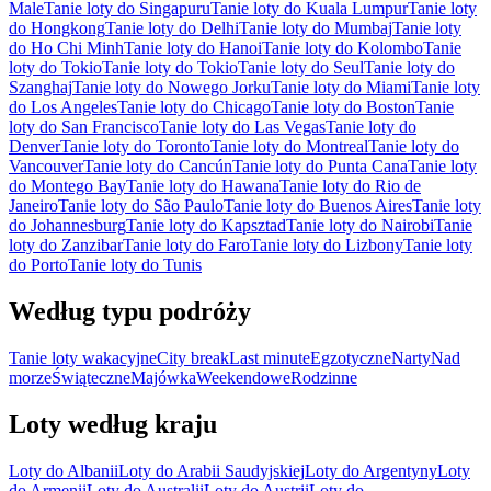
Male
Tanie loty do Singapuru
Tanie loty do Kuala Lumpur
Tanie loty
do Hongkong
Tanie loty do Delhi
Tanie loty do Mumbaj
Tanie loty
do Ho Chi Minh
Tanie loty do Hanoi
Tanie loty do Kolombo
Tanie
loty do Tokio
Tanie loty do Tokio
Tanie loty do Seul
Tanie loty do
Szanghaj
Tanie loty do Nowego Jorku
Tanie loty do Miami
Tanie loty
do Los Angeles
Tanie loty do Chicago
Tanie loty do Boston
Tanie
loty do San Francisco
Tanie loty do Las Vegas
Tanie loty do
Denver
Tanie loty do Toronto
Tanie loty do Montreal
Tanie loty do
Vancouver
Tanie loty do Cancún
Tanie loty do Punta Cana
Tanie loty
do Montego Bay
Tanie loty do Hawana
Tanie loty do Rio de
Janeiro
Tanie loty do São Paulo
Tanie loty do Buenos Aires
Tanie loty
do Johannesburg
Tanie loty do Kapsztad
Tanie loty do Nairobi
Tanie
loty do Zanzibar
Tanie loty do Faro
Tanie loty do Lizbony
Tanie loty
do Porto
Tanie loty do Tunis
Według typu podróży
Tanie loty wakacyjne
City break
Last minute
Egzotyczne
Narty
Nad
morze
Świąteczne
Majówka
Weekendowe
Rodzinne
Loty według kraju
Loty do Albanii
Loty do Arabii Saudyjskiej
Loty do Argentyny
Loty
do Armenii
Loty do Australii
Loty do Austrii
Loty do