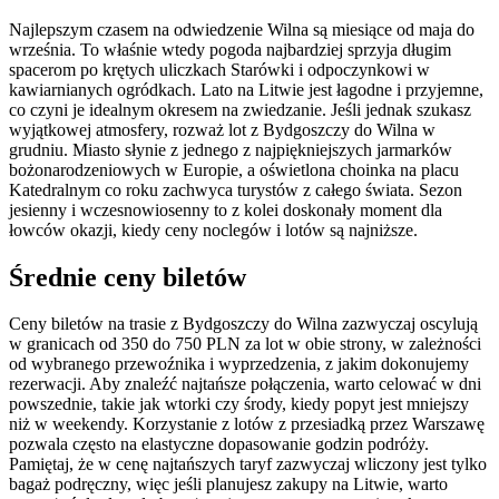
Najlepszym czasem na odwiedzenie Wilna są miesiące od maja do
września. To właśnie wtedy pogoda najbardziej sprzyja długim
spacerom po krętych uliczkach Starówki i odpoczynkowi w
kawiarnianych ogródkach. Lato na Litwie jest łagodne i przyjemne,
co czyni je idealnym okresem na zwiedzanie. Jeśli jednak szukasz
wyjątkowej atmosfery, rozważ lot z Bydgoszczy do Wilna w
grudniu. Miasto słynie z jednego z najpiękniejszych jarmarków
bożonarodzeniowych w Europie, a oświetlona choinka na placu
Katedralnym co roku zachwyca turystów z całego świata. Sezon
jesienny i wczesnowiosenny to z kolei doskonały moment dla
łowców okazji, kiedy ceny noclegów i lotów są najniższe.
Średnie ceny biletów
Ceny biletów na trasie z Bydgoszczy do Wilna zazwyczaj oscylują
w granicach od 350 do 750 PLN za lot w obie strony, w zależności
od wybranego przewoźnika i wyprzedzenia, z jakim dokonujemy
rezerwacji. Aby znaleźć najtańsze połączenia, warto celować w dni
powszednie, takie jak wtorki czy środy, kiedy popyt jest mniejszy
niż w weekendy. Korzystanie z lotów z przesiadką przez Warszawę
pozwala często na elastyczne dopasowanie godzin podróży.
Pamiętaj, że w cenę najtańszych taryf zazwyczaj wliczony jest tylko
bagaż podręczny, więc jeśli planujesz zakupy na Litwie, warto