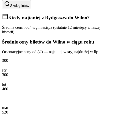
Szukaj lotów
Kiedy najtaniej
z Bydgoszcz do Wilno
?
Średnia cena „od" wg miesiąca (ostatnie 12 miesięcy z naszej
historii).
Średnie ceny biletów
do Wilno
w ciągu roku
Orientacyjne ceny od (zł) — najtaniej w
sty
, najdrożej w
lip
.
300
sty
300
lut
460
mar
520