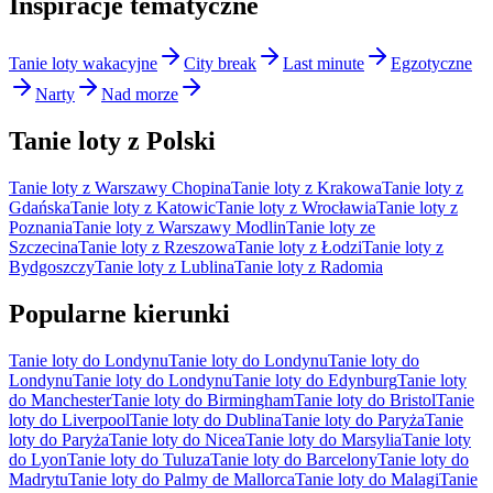
Inspiracje tematyczne
Tanie loty wakacyjne
City break
Last minute
Egzotyczne
Narty
Nad morze
Tanie loty z Polski
Tanie loty z Warszawy Chopina
Tanie loty z Krakowa
Tanie loty z
Gdańska
Tanie loty z Katowic
Tanie loty z Wrocławia
Tanie loty z
Poznania
Tanie loty z Warszawy Modlin
Tanie loty ze
Szczecina
Tanie loty z Rzeszowa
Tanie loty z Łodzi
Tanie loty z
Bydgoszczy
Tanie loty z Lublina
Tanie loty z Radomia
Popularne kierunki
Tanie loty do Londynu
Tanie loty do Londynu
Tanie loty do
Londynu
Tanie loty do Londynu
Tanie loty do Edynburg
Tanie loty
do Manchester
Tanie loty do Birmingham
Tanie loty do Bristol
Tanie
loty do Liverpool
Tanie loty do Dublina
Tanie loty do Paryża
Tanie
loty do Paryża
Tanie loty do Nicea
Tanie loty do Marsylia
Tanie loty
do Lyon
Tanie loty do Tuluza
Tanie loty do Barcelony
Tanie loty do
Madrytu
Tanie loty do Palmy de Mallorca
Tanie loty do Malagi
Tanie