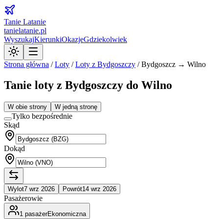
Tanie Latanie
tanielatanie.pl
Wyszukaj
Kierunki
Okazje
Gdziekolwiek
Strona główna
/
Loty
/
Loty z
Bydgoszczy
/
Bydgoszcz → Wilno
Tanie loty z Bydgoszczy do Wilno
W obie strony
W jedną stronę
Tylko bezpośrednie
Skąd
Dokąd
Wylot
7 wrz 2026
Powrót
14 wrz 2026
Pasażerowie
1
pasażer
Ekonomiczna