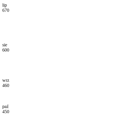
lip
670
sie
600
wrz
460
paź
450