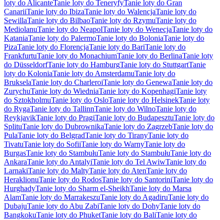
loty do Alicante
Tanie loty do Teneryfy
Tanie loty do Gran
Canarii
Tanie loty do Ibiza
Tanie loty do Walencja
Tanie loty do
Sewilla
Tanie loty do Bilbao
Tanie loty do Rzymu
Tanie loty do
Mediolanu
Tanie loty do Neapol
Tanie loty do Wenecja
Tanie loty do
Katania
Tanie loty do Palermo
Tanie loty do Bolonia
Tanie loty do
Piza
Tanie loty do Florencja
Tanie loty do Bari
Tanie loty do
Frankfurtu
Tanie loty do Monachium
Tanie loty do Berlina
Tanie loty
do Düsseldorf
Tanie loty do Hamburg
Tanie loty do Stuttgart
Tanie
loty do Kolonia
Tanie loty do Amsterdamu
Tanie loty do
Bruksela
Tanie loty do Charleroi
Tanie loty do Genewa
Tanie loty do
Zurychu
Tanie loty do Wiednia
Tanie loty do Kopenhagi
Tanie loty
do Sztokholmu
Tanie loty do Oslo
Tanie loty do Helsinek
Tanie loty
do Ryga
Tanie loty do Tallinn
Tanie loty do Wilno
Tanie loty do
Reykjavik
Tanie loty do Pragi
Tanie loty do Budapesztu
Tanie loty do
Splitu
Tanie loty do Dubrownika
Tanie loty do Zagrzeb
Tanie loty do
Pula
Tanie loty do Belgrad
Tanie loty do Tirany
Tanie loty do
Tivatu
Tanie loty do Sofii
Tanie loty do Warny
Tanie loty do
Burgas
Tanie loty do Stambułu
Tanie loty do Stambułu
Tanie loty do
Ankara
Tanie loty do Antalyi
Tanie loty do Tel Awiw
Tanie loty do
Larnaki
Tanie loty do Malty
Tanie loty do Aten
Tanie loty do
Heraklionu
Tanie loty do Rodos
Tanie loty do Santorini
Tanie loty do
Hurghady
Tanie loty do Sharm el-Sheikh
Tanie loty do Marsa
Alam
Tanie loty do Marrakeszu
Tanie loty do Agadiru
Tanie loty do
Dubaju
Tanie loty do Abu Zabi
Tanie loty do Dohy
Tanie loty do
Bangkoku
Tanie loty do Phuket
Tanie loty do Bali
Tanie loty do