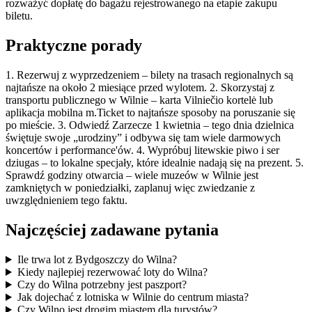
rozważyć dopłatę do bagażu rejestrowanego na etapie zakupu
biletu.
Praktyczne porady
1. Rezerwuj z wyprzedzeniem – bilety na trasach regionalnych są
najtańsze na około 2 miesiące przed wylotem. 2. Skorzystaj z
transportu publicznego w Wilnie – karta Vilniečio kortelė lub
aplikacja mobilna m.Ticket to najtańsze sposoby na poruszanie się
po mieście. 3. Odwiedź Zarzecze 1 kwietnia – tego dnia dzielnica
świętuje swoje „urodziny” i odbywa się tam wiele darmowych
koncertów i performance'ów. 4. Wypróbuj litewskie piwo i ser
dziugas – to lokalne specjały, które idealnie nadają się na prezent. 5.
Sprawdź godziny otwarcia – wiele muzeów w Wilnie jest
zamkniętych w poniedziałki, zaplanuj więc zwiedzanie z
uwzględnieniem tego faktu.
Najczęściej zadawane pytania
Ile trwa lot z Bydgoszczy do Wilna?
Kiedy najlepiej rezerwować loty do Wilna?
Czy do Wilna potrzebny jest paszport?
Jak dojechać z lotniska w Wilnie do centrum miasta?
Czy Wilno jest drogim miastem dla turystów?