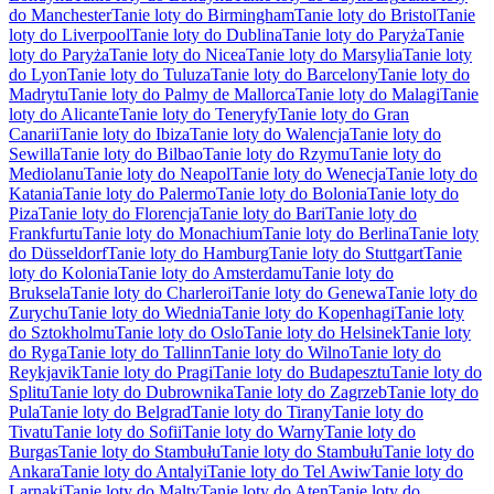
do Manchester
Tanie loty do Birmingham
Tanie loty do Bristol
Tanie
loty do Liverpool
Tanie loty do Dublina
Tanie loty do Paryża
Tanie
loty do Paryża
Tanie loty do Nicea
Tanie loty do Marsylia
Tanie loty
do Lyon
Tanie loty do Tuluza
Tanie loty do Barcelony
Tanie loty do
Madrytu
Tanie loty do Palmy de Mallorca
Tanie loty do Malagi
Tanie
loty do Alicante
Tanie loty do Teneryfy
Tanie loty do Gran
Canarii
Tanie loty do Ibiza
Tanie loty do Walencja
Tanie loty do
Sewilla
Tanie loty do Bilbao
Tanie loty do Rzymu
Tanie loty do
Mediolanu
Tanie loty do Neapol
Tanie loty do Wenecja
Tanie loty do
Katania
Tanie loty do Palermo
Tanie loty do Bolonia
Tanie loty do
Piza
Tanie loty do Florencja
Tanie loty do Bari
Tanie loty do
Frankfurtu
Tanie loty do Monachium
Tanie loty do Berlina
Tanie loty
do Düsseldorf
Tanie loty do Hamburg
Tanie loty do Stuttgart
Tanie
loty do Kolonia
Tanie loty do Amsterdamu
Tanie loty do
Bruksela
Tanie loty do Charleroi
Tanie loty do Genewa
Tanie loty do
Zurychu
Tanie loty do Wiednia
Tanie loty do Kopenhagi
Tanie loty
do Sztokholmu
Tanie loty do Oslo
Tanie loty do Helsinek
Tanie loty
do Ryga
Tanie loty do Tallinn
Tanie loty do Wilno
Tanie loty do
Reykjavik
Tanie loty do Pragi
Tanie loty do Budapesztu
Tanie loty do
Splitu
Tanie loty do Dubrownika
Tanie loty do Zagrzeb
Tanie loty do
Pula
Tanie loty do Belgrad
Tanie loty do Tirany
Tanie loty do
Tivatu
Tanie loty do Sofii
Tanie loty do Warny
Tanie loty do
Burgas
Tanie loty do Stambułu
Tanie loty do Stambułu
Tanie loty do
Ankara
Tanie loty do Antalyi
Tanie loty do Tel Awiw
Tanie loty do
Larnaki
Tanie loty do Malty
Tanie loty do Aten
Tanie loty do