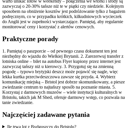
warto unikać lotów w weekendy – połączenia we wtorki i środy są
zazwyczaj o 20-30% tańsze niż te w piątki czy niedziele. Kolejnym
sposobem na obniżenie kosztów jest podróżowanie tylko z bagażem
podręcznym, co w przypadku krótkich, kilkudniowych wycieczek
do Anglii jest w zupełności wystarczające. Pamiętaj, aby regularnie
monitorować ceny i korzystać z alertów cenowych.
Praktyczne porady
1. Pamiętaj o paszporcie – od pewnego czasu dokument ten jest
niezbędny do wjazdu do Wielkiej Brytanii. 2. Zarezerwuj transfer z
lotniska online – bilet na autobus Flyer kupiony przez internet jest
zazwyczaj tańszy niż u kierowcy. 3. Przygotuj się na zmienną
pogodę – typowo brytyjski deszcz może pojawić się nagle, więc
lekka kurtka przeciwdeszczowa zawsze się przyda. 4. Wybierz
komunikację miejską – Bristol jest dobrze skomunikowany, a piesze
zwiedzanie centrum to najtańszy sposób na poznanie miasta. 5.
Korzystaj z darmowych muzeów – wiele instytucji kulturalnych w
Bristolu, takich jak M Shed, oferuje darmowy wstęp, co pozwala na
tanie zwiedzanie.
Najczęściej zadawane pytania
Ile trwa lot z Bydgoszczy do Bristolu?