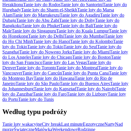
Heraklionu
Tanie loty do Rodos
Tanie loty do Santorini
Tanie loty do
Hurghady
Tanie loty do Sharm el-Sheikh
Tanie loty do Marsa
Alam
Tanie loty do Marrakeszu
Tanie loty do Agadiru
Tanie loty do
Dubaju
Tanie loty do Abu Zabi
Tanie loty do Dohy
Tanie loty do
Bangkoku
Tanie loty do Phuket
Tanie loty do Bali
Tanie loty do
Male
Tanie loty do Singapuru
Tanie loty do Kuala Lumpur
Tanie loty
do Hongkong
Tanie loty do Delhi
Tanie loty do Mumbaj
Tanie loty
do Ho Chi Minh
Tanie loty do Hanoi
Tanie loty do Kolombo
Tanie
loty do Tokio
Tanie loty do Tokio
Tanie loty do Seul
Tanie loty do
Szanghaj
Tanie loty do Nowego Jorku
Tanie loty do Miami
Tanie loty
do Los Angeles
Tanie loty do Chicago
Tanie loty do Boston
Tanie
loty do San Francisco
Tanie loty do Las Vegas
Tanie loty do
Denver
Tanie loty do Toronto
Tanie loty do Montreal
Tanie loty do
Vancouver
Tanie loty do Cancún
Tanie loty do Punta Cana
Tanie loty
do Montego Bay
Tanie loty do Hawana
Tanie loty do Rio de
Janeiro
Tanie loty do São Paulo
Tanie loty do Buenos Aires
Tanie loty
do Johannesburg
Tanie loty do Kapsztad
Tanie loty do Nairobi
Tanie
loty do Zanzibar
Tanie loty do Faro
Tanie loty do Lizbony
Tanie loty
do Porto
Tanie loty do Tunis
Według typu podróży
Tanie loty wakacyjne
City break
Last minute
Egzotyczne
Narty
Nad
morze
Świąteczne
Majówka
Weekendowe
Rodzinne