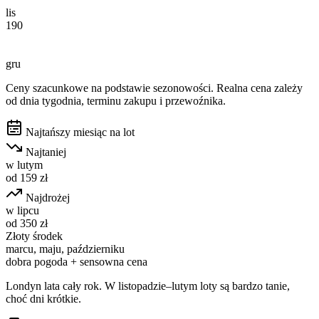
lis
190
gru
Ceny szacunkowe na podstawie sezonowości. Realna cena zależy
od dnia tygodnia, terminu zakupu i przewoźnika.
Najtańszy miesiąc na lot
Najtaniej
w
lutym
od
159
zł
Najdrożej
w
lipcu
od
350
zł
Złoty środek
marcu, maju, październiku
dobra pogoda + sensowna cena
Londyn lata cały rok. W listopadzie–lutym loty są bardzo tanie,
choć dni krótkie.