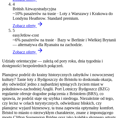
4
British Airways
tradycyjna
~
10
% pasażerów na trasie ·
Loty z Warszawy i Krakowa do
Londynu Heathrow. Standard premium.
Zobacz oferty
5
easyJet
low-cost
~
6
% pasażerów na trasie ·
Bazy w Berlinie i Wielkiej Brytanii
— alternatywa dla Ryanaira na zachodzie.
Zobacz oferty
Udziały orientacyjne — zależą od pory roku, dnia tygodnia i
dostępności bezpośrednich połączeń.
Planujesz podróż do krainy historycznych zabytków i nowoczesnej
kultury? Tanie loty z Bydgoszczy do Bristolu to doskonała okazja,
aby odwiedzić jedno z najbardziej tętniących życiem miast w
południowo-zachodniej Anglii. Port Lotniczy Bydgoszcz (BZG)
regularnie oferuje dogodne połączenia z Bristolem (BRS), co
sprawia, że podróż staje się szybka i niedroga. Niezależnie od tego,
czy lecisz w celach turystycznych, odwiedzasz bliskich, czy
planujesz wyjazd biznesowy, ta trasa zapewnia optymalny komfort.
Bristol to miasto o niezwykłym charakterze, znane z imponującego
mostu Clifton Suspension Bridge oraz jako kolebka słynnego artysty