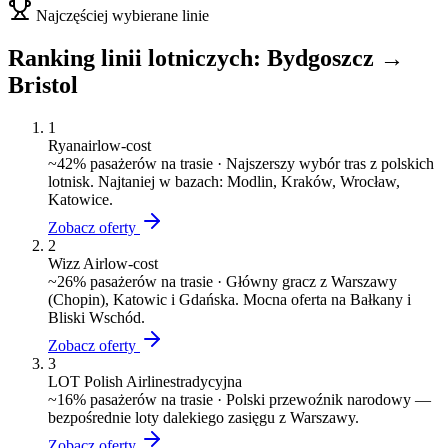
Najczęściej wybierane linie
Ranking linii lotniczych:
Bydgoszcz
→
Bristol
1
Ryanair
low-cost
~
42
% pasażerów na trasie ·
Najszerszy wybór tras z polskich
lotnisk. Najtaniej w bazach: Modlin, Kraków, Wrocław,
Katowice.
Zobacz oferty
2
Wizz Air
low-cost
~
26
% pasażerów na trasie ·
Główny gracz z Warszawy
(Chopin), Katowic i Gdańska. Mocna oferta na Bałkany i
Bliski Wschód.
Zobacz oferty
3
LOT Polish Airlines
tradycyjna
~
16
% pasażerów na trasie ·
Polski przewoźnik narodowy —
bezpośrednie loty dalekiego zasięgu z Warszawy.
Zobacz oferty