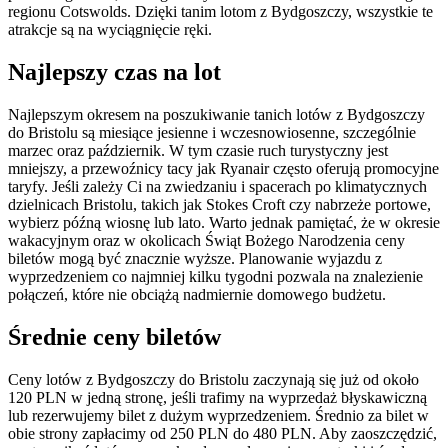
regionu Cotswolds. Dzięki tanim lotom z Bydgoszczy, wszystkie te
atrakcje są na wyciągnięcie ręki.
Najlepszy czas na lot
Najlepszym okresem na poszukiwanie tanich lotów z Bydgoszczy
do Bristolu są miesiące jesienne i wczesnowiosenne, szczególnie
marzec oraz październik. W tym czasie ruch turystyczny jest
mniejszy, a przewoźnicy tacy jak Ryanair często oferują promocyjne
taryfy. Jeśli zależy Ci na zwiedzaniu i spacerach po klimatycznych
dzielnicach Bristolu, takich jak Stokes Croft czy nabrzeże portowe,
wybierz późną wiosnę lub lato. Warto jednak pamiętać, że w okresie
wakacyjnym oraz w okolicach Świąt Bożego Narodzenia ceny
biletów mogą być znacznie wyższe. Planowanie wyjazdu z
wyprzedzeniem co najmniej kilku tygodni pozwala na znalezienie
połączeń, które nie obciążą nadmiernie domowego budżetu.
Średnie ceny biletów
Ceny lotów z Bydgoszczy do Bristolu zaczynają się już od około
120 PLN w jedną stronę, jeśli trafimy na wyprzedaż błyskawiczną
lub rezerwujemy bilet z dużym wyprzedzeniem. Średnio za bilet w
obie strony zapłacimy od 250 PLN do 480 PLN. Aby zaoszczędzić,