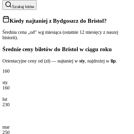
Szukaj lotów
Kiedy najtaniej
z Bydgoszcz do Bristol
?
Średnia cena „od" wg miesiąca (ostatnie 12 miesięcy z naszej
historii).
Średnie ceny biletów
do Bristol
w ciągu roku
Orientacyjne ceny od (zł) — najtaniej w
sty
, najdrożej w
lip
.
160
sty
160
lut
230
mar
250