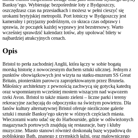
Banksy’ego. Wybierając bezpośrednie loty z Bydgoszczy,
oszczędzasz czas na przesiadkach i możesz w pełni cieszyć się
urokami brytyjskiej metropolii. Port lotniczy w Bydgoszczy jest
kameralny i przyjazny podróżnym, co skraca czas odprawy i
sprawia, że początek każdej wyprawy jest bezstresowy. Warto
wcześniej sprawdzić kalendarz lotów, aby upolować bilety w
najbardziej atrakcyjnych cenach.
Opis
Bristol to perła zachodniej Anglii, która łączy w sobie bogatą
morską historię z nowoczesnym duchem sztuki ulicznej. Jednym z
punktów obowiązkowych jest wizyta na statku-muzeum SS Great
Britain, pionierskim parowcu zaprojektowanym przez Brunela.
Miłośnicy architektury z pewnością zachwycą się gotycką katedrą
oraz wspomnianym wcześniej mostem wiszącym nad wąwozem
rzeki Avon. Bristol to także miasto zieleni – liczne parki i tereny
rekreacyjne zachęcają do odpoczynku na świeżym powietrzu. Dla
fanów kultury alternatywnej Bristol oferuje niezliczone galerie
sztuki i murale Banksy'ego ukryte w różnych częściach miasta.
Wieczorami warto udać się do Harbourside, gdzie w odświeżonych
magazynach portowych znajdują się restauracje, bary i kluby
muzyczne. Miasto stanowi również doskonałą bazę wypadową do
pobliskiego Bath, znanego z rzymskich łaźni, oraz malowniczego