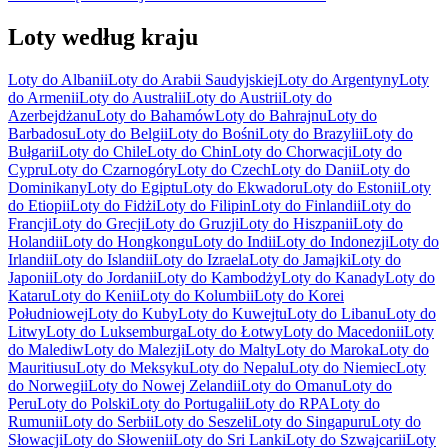
Loty według kraju
Loty do Albanii
Loty do Arabii Saudyjskiej
Loty do Argentyny
Loty
do Armenii
Loty do Australii
Loty do Austrii
Loty do
Azerbejdżanu
Loty do Bahamów
Loty do Bahrajnu
Loty do
Barbadosu
Loty do Belgii
Loty do Bośni
Loty do Brazylii
Loty do
Bułgarii
Loty do Chile
Loty do Chin
Loty do Chorwacji
Loty do
Cypru
Loty do Czarnogóry
Loty do Czech
Loty do Danii
Loty do
Dominikany
Loty do Egiptu
Loty do Ekwadoru
Loty do Estonii
Loty
do Etiopii
Loty do Fidżi
Loty do Filipin
Loty do Finlandii
Loty do
Francji
Loty do Grecji
Loty do Gruzji
Loty do Hiszpanii
Loty do
Holandii
Loty do Hongkongu
Loty do Indii
Loty do Indonezji
Loty do
Irlandii
Loty do Islandii
Loty do Izraela
Loty do Jamajki
Loty do
Japonii
Loty do Jordanii
Loty do Kambodży
Loty do Kanady
Loty do
Kataru
Loty do Kenii
Loty do Kolumbii
Loty do Korei
Południowej
Loty do Kuby
Loty do Kuwejtu
Loty do Libanu
Loty do
Litwy
Loty do Luksemburga
Loty do Łotwy
Loty do Macedonii
Loty
do Malediw
Loty do Malezji
Loty do Malty
Loty do Maroka
Loty do
Mauritiusu
Loty do Meksyku
Loty do Nepalu
Loty do Niemiec
Loty
do Norwegii
Loty do Nowej Zelandii
Loty do Omanu
Loty do
Peru
Loty do Polski
Loty do Portugalii
Loty do RPA
Loty do
Rumunii
Loty do Serbii
Loty do Seszeli
Loty do Singapuru
Loty do
Słowacji
Loty do Słowenii
Loty do Sri Lanki
Loty do Szwajcarii
Loty