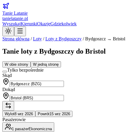
Tanie Latanie
tanielatanie.pl
Wyszukaj
Kierunki
Okazje
Gdziekolwiek
Strona główna
/
Loty
/
Loty z
Bydgoszczy
/
Bydgoszcz → Bristol
Tanie loty z Bydgoszczy do Bristol
W obie strony
W jedną stronę
Tylko bezpośrednie
Skąd
Dokąd
Wylot
8 wrz 2026
Powrót
15 wrz 2026
Pasażerowie
1
pasażer
Ekonomiczna