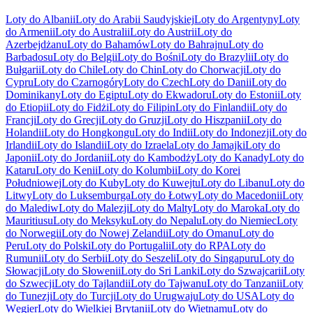
Loty do Albanii
Loty do Arabii Saudyjskiej
Loty do Argentyny
Loty
do Armenii
Loty do Australii
Loty do Austrii
Loty do
Azerbejdżanu
Loty do Bahamów
Loty do Bahrajnu
Loty do
Barbadosu
Loty do Belgii
Loty do Bośni
Loty do Brazylii
Loty do
Bułgarii
Loty do Chile
Loty do Chin
Loty do Chorwacji
Loty do
Cypru
Loty do Czarnogóry
Loty do Czech
Loty do Danii
Loty do
Dominikany
Loty do Egiptu
Loty do Ekwadoru
Loty do Estonii
Loty
do Etiopii
Loty do Fidżi
Loty do Filipin
Loty do Finlandii
Loty do
Francji
Loty do Grecji
Loty do Gruzji
Loty do Hiszpanii
Loty do
Holandii
Loty do Hongkongu
Loty do Indii
Loty do Indonezji
Loty do
Irlandii
Loty do Islandii
Loty do Izraela
Loty do Jamajki
Loty do
Japonii
Loty do Jordanii
Loty do Kambodży
Loty do Kanady
Loty do
Kataru
Loty do Kenii
Loty do Kolumbii
Loty do Korei
Południowej
Loty do Kuby
Loty do Kuwejtu
Loty do Libanu
Loty do
Litwy
Loty do Luksemburga
Loty do Łotwy
Loty do Macedonii
Loty
do Malediw
Loty do Malezji
Loty do Malty
Loty do Maroka
Loty do
Mauritiusu
Loty do Meksyku
Loty do Nepalu
Loty do Niemiec
Loty
do Norwegii
Loty do Nowej Zelandii
Loty do Omanu
Loty do
Peru
Loty do Polski
Loty do Portugalii
Loty do RPA
Loty do
Rumunii
Loty do Serbii
Loty do Seszeli
Loty do Singapuru
Loty do
Słowacji
Loty do Słowenii
Loty do Sri Lanki
Loty do Szwajcarii
Loty
do Szwecji
Loty do Tajlandii
Loty do Tajwanu
Loty do Tanzanii
Loty
do Tunezji
Loty do Turcji
Loty do Urugwaju
Loty do USA
Loty do
Węgier
Loty do Wielkiej Brytanii
Loty do Wietnamu
Loty do