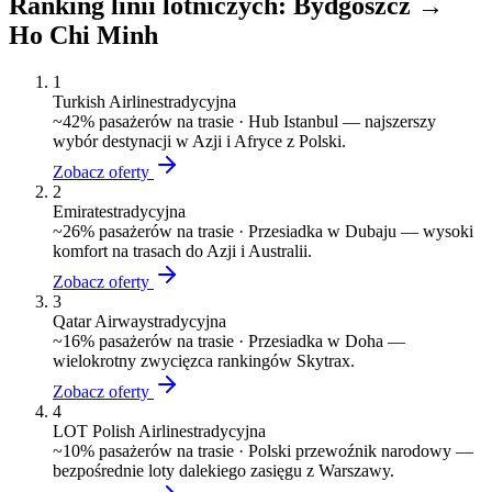
Ranking linii lotniczych:
Bydgoszcz
→
Ho Chi Minh
1
Turkish Airlines
tradycyjna
~
42
% pasażerów na trasie ·
Hub Istanbul — najszerszy
wybór destynacji w Azji i Afryce z Polski.
Zobacz oferty
2
Emirates
tradycyjna
~
26
% pasażerów na trasie ·
Przesiadka w Dubaju — wysoki
komfort na trasach do Azji i Australii.
Zobacz oferty
3
Qatar Airways
tradycyjna
~
16
% pasażerów na trasie ·
Przesiadka w Doha —
wielokrotny zwycięzca rankingów Skytrax.
Zobacz oferty
4
LOT Polish Airlines
tradycyjna
~
10
% pasażerów na trasie ·
Polski przewoźnik narodowy —
bezpośrednie loty dalekiego zasięgu z Warszawy.