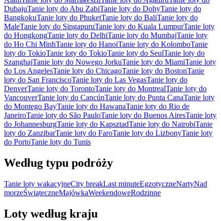
Dubaju
Tanie loty do Abu Zabi
Tanie loty do Dohy
Tanie loty do
Bangkoku
Tanie loty do Phuket
Tanie loty do Bali
Tanie loty do
Male
Tanie loty do Singapuru
Tanie loty do Kuala Lumpur
Tanie loty
do Hongkong
Tanie loty do Delhi
Tanie loty do Mumbaj
Tanie loty
do Ho Chi Minh
Tanie loty do Hanoi
Tanie loty do Kolombo
Tanie
loty do Tokio
Tanie loty do Tokio
Tanie loty do Seul
Tanie loty do
Szanghaj
Tanie loty do Nowego Jorku
Tanie loty do Miami
Tanie loty
do Los Angeles
Tanie loty do Chicago
Tanie loty do Boston
Tanie
loty do San Francisco
Tanie loty do Las Vegas
Tanie loty do
Denver
Tanie loty do Toronto
Tanie loty do Montreal
Tanie loty do
Vancouver
Tanie loty do Cancún
Tanie loty do Punta Cana
Tanie loty
do Montego Bay
Tanie loty do Hawana
Tanie loty do Rio de
Janeiro
Tanie loty do São Paulo
Tanie loty do Buenos Aires
Tanie loty
do Johannesburg
Tanie loty do Kapsztad
Tanie loty do Nairobi
Tanie
loty do Zanzibar
Tanie loty do Faro
Tanie loty do Lizbony
Tanie loty
do Porto
Tanie loty do Tunis
Według typu podróży
Tanie loty wakacyjne
City break
Last minute
Egzotyczne
Narty
Nad
morze
Świąteczne
Majówka
Weekendowe
Rodzinne
Loty według kraju