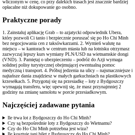
wliczonym w cenę, co przy dalekich trasach jest znacznie bardziej
opłacalne niż dokupowanie go osobno.
Praktyczne porady
1. Zainstaluj aplikację Grab – to azjatycki odpowiednik Ubera,
który pozwoli Ci tanio i bezpiecznie poruszać się po Ho Chi Minh
bez negocjowania cen z taksówkarzami. 2. Wymień walutę na
miejscu – w kantorach w centrum miasta lub na lotnisku otrzymasz
zazwyczaj lepszy kurs wymiany PLN/USD na wietnamskie dongi
(VND). 3. Pamiętaj o ubezpieczeniu – podróż do Azji wymaga
solidnej polisy turystycznej obejmującej ewentualną pomoc
medyczną i transport. 4. Próbuj jedzenia na ulicy – najsmaczniejsze i
najtańsze dania znajdziesz w małych garkuchniach na plastikowych
krzesełkach. 5. Przygotuj się na przesiadkę – loty z Bydgoszczy
wymagają transferu, więc upewnij się, że masz przynajmniej 2
godziny na zmianę samolotu w porcie przesiadkowym.
Najczęściej zadawane pytania
Ile trwa lot z Bydgoszczy do Ho Chi Minh?
Czy są bezpośrednie loty z Bydgoszczy do Wietnamu?
Czy do Ho Chi Minh potrzebna jest wiza?
Ile kosztuje tani bilet z Bydgoszczy do Ho Chi Minh?