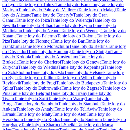
do Lyon
Tanie loty do Tuluza
Tanie loty do Barcelony
Tanie loty do
Madrytu
Tanie loty do Palmy de Mallorca
Tanie loty do Malagi
Tanie
loty do Alicante
Tanie loty do Teneryfy
Tanie loty do Gran
Canarii
Tanie loty do Ibiza
Tanie loty do Walencja
Tanie loty do
Sewilla
Tanie loty do Bilbao
Tanie loty do Rzymu
Tanie loty do
Mediolanu
Tanie loty do Neapol
Tanie loty do Wenecja
Tanie loty do
Katania
Tanie loty do Palermo
Tanie loty do Bolonia
Tanie loty do
Piza
Tanie loty do Florencja
Tanie loty do Bari
Tanie loty do
Frankfurtu
Tanie loty do Monachium
Tanie loty do Berlina
Tanie loty
do Düsseldorf
Tanie loty do Hamburg
Tanie loty do Stuttgart
Tanie
loty do Kolonia
Tanie loty do Amsterdamu
Tanie loty do
Bruksela
Tanie loty do Charleroi
Tanie loty do Genewa
Tanie loty do
Zurychu
Tanie loty do Wiednia
Tanie loty do Kopenhagi
Tanie loty
do Sztokholmu
Tanie loty do Oslo
Tanie loty do Helsinek
Tanie loty
do Ryga
Tanie loty do Tallinn
Tanie loty do Wilno
Tanie loty do
Reykjavik
Tanie loty do Pragi
Tanie loty do Budapesztu
Tanie loty do
Splitu
Tanie loty do Dubrownika
Tanie loty do Zagrzeb
Tanie loty do
Pula
Tanie loty do Belgrad
Tanie loty do Tirany
Tanie loty do
Tivatu
Tanie loty do Sofii
Tanie loty do Warny
Tanie loty do
Burgas
Tanie loty do Stambułu
Tanie loty do Stambułu
Tanie loty do
Ankara
Tanie loty do Antalyi
Tanie loty do Tel Awiw
Tanie loty do
Larnaki
Tanie loty do Malty
Tanie loty do Aten
Tanie loty do
Heraklionu
Tanie loty do Rodos
Tanie loty do Santorini
Tanie loty do
Hurghady
Tanie loty do Sharm el-Sheikh
Tanie loty do Marsa
Alam
Tanie loty do Marrakeszu
Tanie loty do Agadiru
Tanie loty do