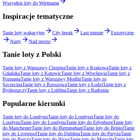
Wszystkie loty do Wietnamu
Inspiracje tematyczne
Tanie loty wakacyjne
City break
Last minute
Egzotyczne
Narty
Nad morze
Tanie loty z Polski
Tanie loty z Warszawy Chopina
Tanie loty z Krakowa
Tanie loty z
Gdańska
Tanie loty z Katowic
Tanie loty z Wrocławia
Tanie loty z
Poznania
Tanie loty z Warszawy Modlin
Tanie loty ze
Szczecina
Tanie loty z Rzeszowa
Tanie loty z Łodzi
Tanie loty z
Bydgoszczy
Tanie loty z Lublina
Tanie loty z Radomia
Popularne kierunki
Tanie loty do Londynu
Tanie loty do Londynu
Tanie loty do
Londynu
Tanie loty do Londynu
Tanie loty do Edynburg
Tanie loty
do Manchester
Tanie loty do Birmingham
Tanie loty do Bristol
Tanie
loty do Liverpool
Tanie loty do Dublina
Tanie loty do Paryża
Tanie
loty do Paryża
Tanie loty do Nicea
Tanie loty do Marsylia
Tanie loty