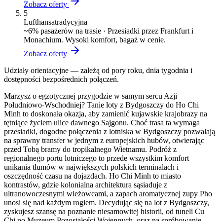
Zobacz oferty
5
Lufthansa
tradycyjna
~
6
% pasażerów na trasie ·
Przesiadki przez Frankfurt i
Monachium. Wysoki komfort, bagaż w cenie.
Zobacz oferty
Udziały orientacyjne — zależą od pory roku, dnia tygodnia i
dostępności bezpośrednich połączeń.
Marzysz o egzotycznej przygodzie w samym sercu Azji
Południowo-Wschodniej? Tanie loty z Bydgoszczy do Ho Chi
Minh to doskonała okazja, aby zamienić kujawskie krajobrazy na
tętniące życiem ulice dawnego Sajgonu. Choć trasa ta wymaga
przesiadki, dogodne połączenia z lotniska w Bydgoszczy pozwalają
na sprawny transfer w jednym z europejskich hubów, otwierając
przed Tobą bramy do tropikalnego Wietnamu. Podróż z
regionalnego portu lotniczego to przede wszystkim komfort
unikania tłumów w największych polskich terminalach i
oszczędność czasu na dojazdach. Ho Chi Minh to miasto
kontrastów, gdzie kolonialna architektura sąsiaduje z
ultranowoczesnymi wieżowcami, a zapach aromatycznej zupy Pho
unosi się nad każdym rogiem. Decydując się na lot z Bydgoszczy,
zyskujesz szansę na poznanie niesamowitej historii, od tuneli Cu
Chi po Muzeum Pozostałości Wojennych, oraz na spróbowanie