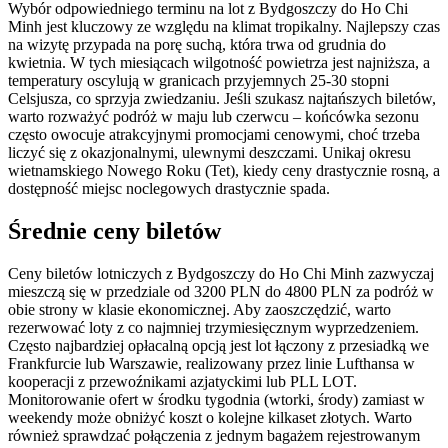
Wybór odpowiedniego terminu na lot z Bydgoszczy do Ho Chi
Minh jest kluczowy ze względu na klimat tropikalny. Najlepszy czas
na wizytę przypada na porę suchą, która trwa od grudnia do
kwietnia. W tych miesiącach wilgotność powietrza jest najniższa, a
temperatury oscylują w granicach przyjemnych 25-30 stopni
Celsjusza, co sprzyja zwiedzaniu. Jeśli szukasz najtańszych biletów,
warto rozważyć podróż w maju lub czerwcu – końcówka sezonu
często owocuje atrakcyjnymi promocjami cenowymi, choć trzeba
liczyć się z okazjonalnymi, ulewnymi deszczami. Unikaj okresu
wietnamskiego Nowego Roku (Tet), kiedy ceny drastycznie rosną, a
dostępność miejsc noclegowych drastycznie spada.
Średnie ceny biletów
Ceny biletów lotniczych z Bydgoszczy do Ho Chi Minh zazwyczaj
mieszczą się w przedziale od 3200 PLN do 4800 PLN za podróż w
obie strony w klasie ekonomicznej. Aby zaoszczędzić, warto
rezerwować loty z co najmniej trzymiesięcznym wyprzedzeniem.
Często najbardziej opłacalną opcją jest lot łączony z przesiadką we
Frankfurcie lub Warszawie, realizowany przez linie Lufthansa w
kooperacji z przewoźnikami azjatyckimi lub PLL LOT.
Monitorowanie ofert w środku tygodnia (wtorki, środy) zamiast w
weekendy może obniżyć koszt o kolejne kilkaset złotych. Warto
również sprawdzać połączenia z jednym bagażem rejestrowanym