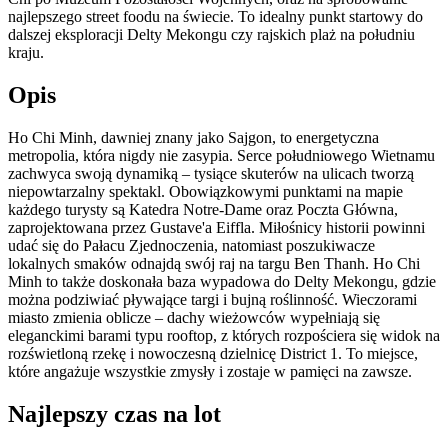
najlepszego street foodu na świecie. To idealny punkt startowy do
dalszej eksploracji Delty Mekongu czy rajskich plaż na południu
kraju.
Opis
Ho Chi Minh, dawniej znany jako Sajgon, to energetyczna
metropolia, która nigdy nie zasypia. Serce południowego Wietnamu
zachwyca swoją dynamiką – tysiące skuterów na ulicach tworzą
niepowtarzalny spektakl. Obowiązkowymi punktami na mapie
każdego turysty są Katedra Notre-Dame oraz Poczta Główna,
zaprojektowana przez Gustave'a Eiffla. Miłośnicy historii powinni
udać się do Pałacu Zjednoczenia, natomiast poszukiwacze
lokalnych smaków odnajdą swój raj na targu Ben Thanh. Ho Chi
Minh to także doskonała baza wypadowa do Delty Mekongu, gdzie
można podziwiać pływające targi i bujną roślinność. Wieczorami
miasto zmienia oblicze – dachy wieżowców wypełniają się
eleganckimi barami typu rooftop, z których rozpościera się widok na
rozświetloną rzekę i nowoczesną dzielnicę District 1. To miejsce,
które angażuje wszystkie zmysły i zostaje w pamięci na zawsze.
Najlepszy czas na lot