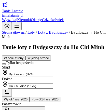
Tanie Latanie
tanielatanie.pl
Wyszukaj
Kierunki
Okazje
Gdziekolwiek
Strona główna
/
Loty
/
Loty z
Bydgoszczy
/
Bydgoszcz → Ho Chi
Minh
Tanie loty z Bydgoszczy do Ho Chi Minh
W obie strony
W jedną stronę
Tylko bezpośrednie
Skąd
Dokąd
Wylot
7 wrz 2026
Powrót
14 wrz 2026
Pasażerowie