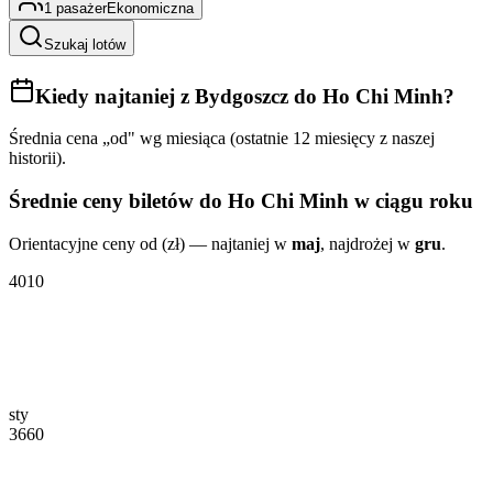
1
pasażer
Ekonomiczna
Szukaj lotów
Kiedy najtaniej
z Bydgoszcz do Ho Chi Minh
?
Średnia cena „od" wg miesiąca (ostatnie 12 miesięcy z naszej
historii).
Średnie ceny biletów
do Ho Chi Minh
w ciągu roku
Orientacyjne ceny od (zł) — najtaniej w
maj
, najdrożej w
gru
.
4010
sty
3660