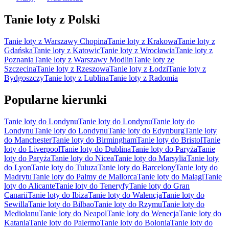
Tanie loty z Polski
Tanie loty z Warszawy Chopina
Tanie loty z Krakowa
Tanie loty z
Gdańska
Tanie loty z Katowic
Tanie loty z Wrocławia
Tanie loty z
Poznania
Tanie loty z Warszawy Modlin
Tanie loty ze
Szczecina
Tanie loty z Rzeszowa
Tanie loty z Łodzi
Tanie loty z
Bydgoszczy
Tanie loty z Lublina
Tanie loty z Radomia
Popularne kierunki
Tanie loty do Londynu
Tanie loty do Londynu
Tanie loty do
Londynu
Tanie loty do Londynu
Tanie loty do Edynburg
Tanie loty
do Manchester
Tanie loty do Birmingham
Tanie loty do Bristol
Tanie
loty do Liverpool
Tanie loty do Dublina
Tanie loty do Paryża
Tanie
loty do Paryża
Tanie loty do Nicea
Tanie loty do Marsylia
Tanie loty
do Lyon
Tanie loty do Tuluza
Tanie loty do Barcelony
Tanie loty do
Madrytu
Tanie loty do Palmy de Mallorca
Tanie loty do Malagi
Tanie
loty do Alicante
Tanie loty do Teneryfy
Tanie loty do Gran
Canarii
Tanie loty do Ibiza
Tanie loty do Walencja
Tanie loty do
Sewilla
Tanie loty do Bilbao
Tanie loty do Rzymu
Tanie loty do
Mediolanu
Tanie loty do Neapol
Tanie loty do Wenecja
Tanie loty do
Katania
Tanie loty do Palermo
Tanie loty do Bolonia
Tanie loty do