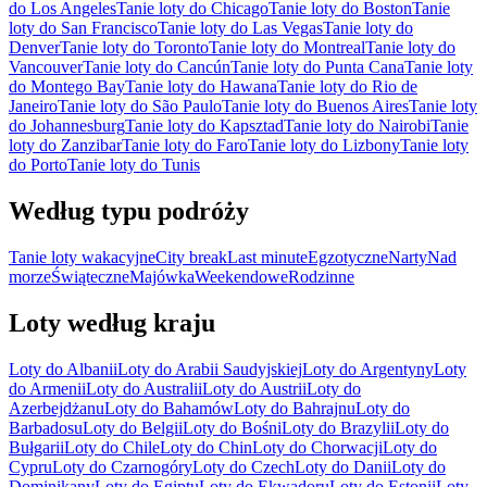
do Los Angeles
Tanie loty do Chicago
Tanie loty do Boston
Tanie
loty do San Francisco
Tanie loty do Las Vegas
Tanie loty do
Denver
Tanie loty do Toronto
Tanie loty do Montreal
Tanie loty do
Vancouver
Tanie loty do Cancún
Tanie loty do Punta Cana
Tanie loty
do Montego Bay
Tanie loty do Hawana
Tanie loty do Rio de
Janeiro
Tanie loty do São Paulo
Tanie loty do Buenos Aires
Tanie loty
do Johannesburg
Tanie loty do Kapsztad
Tanie loty do Nairobi
Tanie
loty do Zanzibar
Tanie loty do Faro
Tanie loty do Lizbony
Tanie loty
do Porto
Tanie loty do Tunis
Według typu podróży
Tanie loty wakacyjne
City break
Last minute
Egzotyczne
Narty
Nad
morze
Świąteczne
Majówka
Weekendowe
Rodzinne
Loty według kraju
Loty do Albanii
Loty do Arabii Saudyjskiej
Loty do Argentyny
Loty
do Armenii
Loty do Australii
Loty do Austrii
Loty do
Azerbejdżanu
Loty do Bahamów
Loty do Bahrajnu
Loty do
Barbadosu
Loty do Belgii
Loty do Bośni
Loty do Brazylii
Loty do
Bułgarii
Loty do Chile
Loty do Chin
Loty do Chorwacji
Loty do
Cypru
Loty do Czarnogóry
Loty do Czech
Loty do Danii
Loty do
Dominikany
Loty do Egiptu
Loty do Ekwadoru
Loty do Estonii
Loty