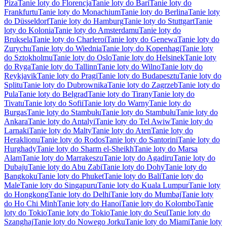
Piza
Tanie loty do Florencja
Tanie loty do Bari
Tanie loty do
Frankfurtu
Tanie loty do Monachium
Tanie loty do Berlina
Tanie loty
do Düsseldorf
Tanie loty do Hamburg
Tanie loty do Stuttgart
Tanie
loty do Kolonia
Tanie loty do Amsterdamu
Tanie loty do
Bruksela
Tanie loty do Charleroi
Tanie loty do Genewa
Tanie loty do
Zurychu
Tanie loty do Wiednia
Tanie loty do Kopenhagi
Tanie loty
do Sztokholmu
Tanie loty do Oslo
Tanie loty do Helsinek
Tanie loty
do Ryga
Tanie loty do Tallinn
Tanie loty do Wilno
Tanie loty do
Reykjavik
Tanie loty do Pragi
Tanie loty do Budapesztu
Tanie loty do
Splitu
Tanie loty do Dubrownika
Tanie loty do Zagrzeb
Tanie loty do
Pula
Tanie loty do Belgrad
Tanie loty do Tirany
Tanie loty do
Tivatu
Tanie loty do Sofii
Tanie loty do Warny
Tanie loty do
Burgas
Tanie loty do Stambułu
Tanie loty do Stambułu
Tanie loty do
Ankara
Tanie loty do Antalyi
Tanie loty do Tel Awiw
Tanie loty do
Larnaki
Tanie loty do Malty
Tanie loty do Aten
Tanie loty do
Heraklionu
Tanie loty do Rodos
Tanie loty do Santorini
Tanie loty do
Hurghady
Tanie loty do Sharm el-Sheikh
Tanie loty do Marsa
Alam
Tanie loty do Marrakeszu
Tanie loty do Agadiru
Tanie loty do
Dubaju
Tanie loty do Abu Zabi
Tanie loty do Dohy
Tanie loty do
Bangkoku
Tanie loty do Phuket
Tanie loty do Bali
Tanie loty do
Male
Tanie loty do Singapuru
Tanie loty do Kuala Lumpur
Tanie loty
do Hongkong
Tanie loty do Delhi
Tanie loty do Mumbaj
Tanie loty
do Ho Chi Minh
Tanie loty do Hanoi
Tanie loty do Kolombo
Tanie
loty do Tokio
Tanie loty do Tokio
Tanie loty do Seul
Tanie loty do
Szanghaj
Tanie loty do Nowego Jorku
Tanie loty do Miami
Tanie loty