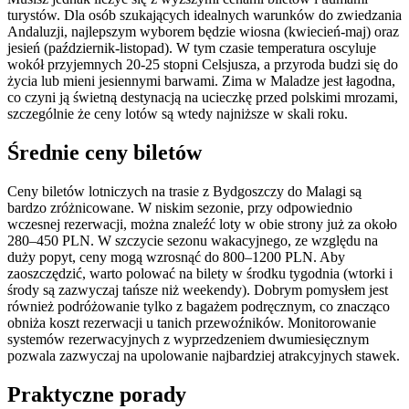
turystów. Dla osób szukających idealnych warunków do zwiedzania
Andaluzji, najlepszym wyborem będzie wiosna (kwiecień-maj) oraz
jesień (październik-listopad). W tym czasie temperatura oscyluje
wokół przyjemnych 20-25 stopni Celsjusza, a przyroda budzi się do
życia lub mieni jesiennymi barwami. Zima w Maladze jest łagodna,
co czyni ją świetną destynacją na ucieczkę przed polskimi mrozami,
szczególnie że ceny lotów są wtedy najniższe w skali roku.
Średnie ceny biletów
Ceny biletów lotniczych na trasie z Bydgoszczy do Malagi są
bardzo zróżnicowane. W niskim sezonie, przy odpowiednio
wczesnej rezerwacji, można znaleźć loty w obie strony już za około
280–450 PLN. W szczycie sezonu wakacyjnego, ze względu na
duży popyt, ceny mogą wzrosnąć do 800–1200 PLN. Aby
zaoszczędzić, warto polować na bilety w środku tygodnia (wtorki i
środy są zazwyczaj tańsze niż weekendy). Dobrym pomysłem jest
również podróżowanie tylko z bagażem podręcznym, co znacząco
obniża koszt rezerwacji u tanich przewoźników. Monitorowanie
systemów rezerwacyjnych z wyprzedzeniem dwumiesięcznym
pozwala zazwyczaj na upolowanie najbardziej atrakcyjnych stawek.
Praktyczne porady