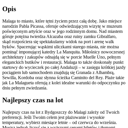
Opis
Malaga to miasto, które tętni życiem przez całą dobę. Jako miejsce
narodzin Pabla Picassa, oferuje odwiedzającym wizytę w muzeum
poświęconym artyście oraz w jego rodzinnym domu. Nad miastem
góruje potężna twierdza Alcazaba oraz ruiny zamku Gibralfaro,
skąd rozpościera się spektakularny widok na port i arenę walk
byków. Spacerując wąskimi uliczkami starego miasta, nie można
pominąć imponującej katedry La Manquita. Miłośnicy nowoczesnej
architektury i zakupów odnajdą się w porcie Muelle Uno, pełnym
eleganckich butików i restauracji. Malaga to także doskonały punkt
startowy do wycieczek po całej Andaluzji – w zasięgu krótkiej jazdy
pociągiem lub samochodem znajdują się Granada z Alhambrą,
Sewilla, Kordoba oraz słynna ścieżka Caminito del Rey. Plaże takie
jak La Malagueta oferują z kolei idealne warunki do odpoczynku po
dniu pełnym zwiedzania.
Najlepszy czas na lot
Najlepszy czas na lot z Bydgoszczy do Malagi zależy od Twoich
preferencji. Jeśli Twoim celem jest plażowanie i wysokie
temperatury, wybierz miesiące letnie – od czerwca do września.
Musisz jednak liczyć się z wyższymi cenami biletów i tłumami