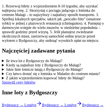
1. Rezerwuj bilety z wyprzedzeniem 8-10 tygodni, aby uzyskać
najlepszą cenę. 2. Skorzystaj z pociągu jadącego z lotniska do
centrum Malagi – to najszybszy i najtańszy sposób transportu. 3.
Spróbuj lokalnych specjałów, takich jak „pescaíto frito” (smażone
rybki) w jednej z plażowych restauracji (chiringuitos). 4. Pamiętaj o
darmowym wstępie do wielu muzeów w niedzielne popołudnia –
sprawdź godziny przed wizytą. 5. Jeśli planujesz zwiedzanie
okolicznych miast, zarezerwuj samochód online jeszcze przed
wylotem z Bydgoszczy, aby uniknąć wysokich opłat na miejscu.
Najczęściej zadawane pytania
Ile trwa lot z Bydgoszczy do Malagi?
Kiedy są najtańsze loty z Bydgoszczy do Malagi?
Jakie linie lotnicze latają z Bydgoszczy do Malagi?
Czy łatwo dostać się z lotniska w Maladze do centrum miasta?
Z jakim wyprzedzeniem kupować bilety do Malagi?
Sprawdź ceny biletów
Inne loty z Bydgoszczy
Bydgoszcz → Londyn
Bydgoszcz → Londyn
Bydgoszcz →