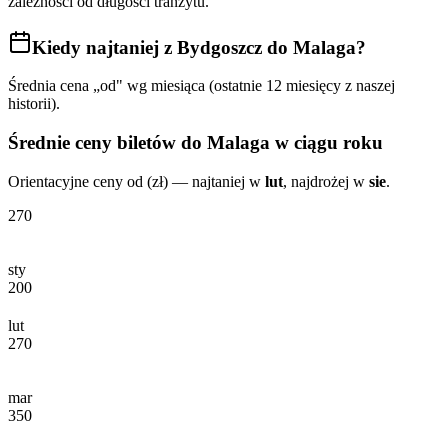
zależności od długości tranzytu.
Kiedy najtaniej
z Bydgoszcz do Malaga
?
Średnia cena „od" wg miesiąca (ostatnie 12 miesięcy z naszej
historii).
Średnie ceny biletów
do Malaga
w ciągu roku
Orientacyjne ceny od (zł) — najtaniej w
lut
, najdrożej w
sie
.
270
sty
200
lut
270
mar
350