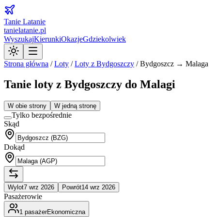
Tanie Latanie
tanielatanie.pl
Wyszukaj
Kierunki
Okazje
Gdziekolwiek
Strona główna
/
Loty
/
Loty z
Bydgoszczy
/
Bydgoszcz → Malaga
Tanie loty z Bydgoszczy do Malagi
W obie strony
W jedną stronę
Tylko bezpośrednie
Skąd
Dokąd
Wylot
7 wrz 2026
Powrót
14 wrz 2026
Pasażerowie
1
pasażer
Ekonomiczna