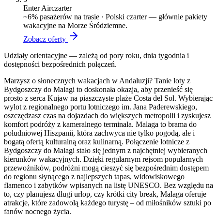
Enter Air
czarter
~
6
% pasażerów na trasie ·
Polski czarter — głównie pakiety
wakacyjne na Morze Śródziemne.
Zobacz oferty
Udziały orientacyjne — zależą od pory roku, dnia tygodnia i
dostępności bezpośrednich połączeń.
Marzysz o słonecznych wakacjach w Andaluzji? Tanie loty z
Bydgoszczy do Malagi to doskonała okazja, aby przenieść się
prosto z serca Kujaw na piaszczyste plaże Costa del Sol. Wybierając
wylot z regionalnego portu lotniczego im. Jana Paderewskiego,
oszczędzasz czas na dojazdach do większych metropolii i zyskujesz
komfort podróży z kameralnego terminala. Malaga to brama do
południowej Hiszpanii, która zachwyca nie tylko pogodą, ale i
bogatą ofertą kulturalną oraz kulinarną. Połączenie lotnicze z
Bydgoszczy do Malagi stało się jednym z najchętniej wybieranych
kierunków wakacyjnych. Dzięki regularnym rejsom popularnych
przewoźników, podróżni mogą cieszyć się bezpośrednim dostępem
do regionu słynącego z najlepszych tapas, widowiskowego
flamenco i zabytków wpisanych na listę UNESCO. Bez względu na
to, czy planujesz długi urlop, czy krótki city break, Malaga oferuje
atrakcje, które zadowolą każdego turystę – od miłośników sztuki po
fanów nocnego życia.