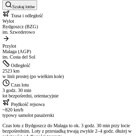
Szukaj lotów
Trasa i odległość
Wylot
Bydgoszcz
(
BZG
)
im.
Szwederowo
Przylot
Malaga
(
AGP
)
im.
Costa del Sol
Odległość
2523
km
w linii prostej (po wielkim kole)
Czas lotu
3 godz. 30 min
lot bezpośredni, orientacyjnie
Prędkość rejsowa
~
820
km/h
typowy samolot pasażerski
Czas lotu z
Bydgoszcz
do
Malaga
to ok.
3 godz. 30 min
przy locie
bezpośrednim. Loty z przesiadką trwają zwykle 2–4 godz. dłużej w