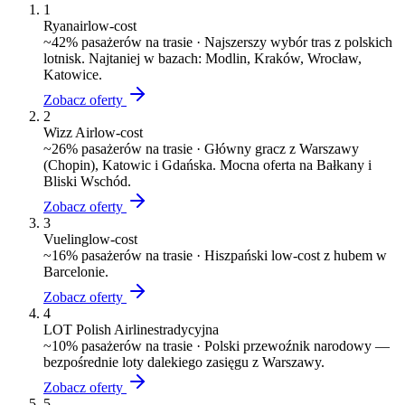
1
Ryanair
low-cost
~
42
% pasażerów na trasie ·
Najszerszy wybór tras z polskich
lotnisk. Najtaniej w bazach: Modlin, Kraków, Wrocław,
Katowice.
Zobacz oferty
2
Wizz Air
low-cost
~
26
% pasażerów na trasie ·
Główny gracz z Warszawy
(Chopin), Katowic i Gdańska. Mocna oferta na Bałkany i
Bliski Wschód.
Zobacz oferty
3
Vueling
low-cost
~
16
% pasażerów na trasie ·
Hiszpański low-cost z hubem w
Barcelonie.
Zobacz oferty
4
LOT Polish Airlines
tradycyjna
~
10
% pasażerów na trasie ·
Polski przewoźnik narodowy —
bezpośrednie loty dalekiego zasięgu z Warszawy.
Zobacz oferty
5