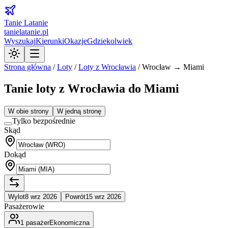
Tanie Latanie
tanielatanie.pl
Wyszukaj
Kierunki
Okazje
Gdziekolwiek
Strona główna
/
Loty
/
Loty z
Wrocławia
/
Wrocław → Miami
Tanie loty z Wrocławia do Miami
W obie strony
W jedną stronę
Tylko bezpośrednie
Skąd
Dokąd
Wylot
8 wrz 2026
Powrót
15 wrz 2026
Pasażerowie
1
pasażer
Ekonomiczna