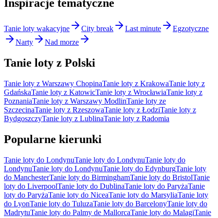
Inspiracje tematyczne
Tanie loty wakacyjne
City break
Last minute
Egzotyczne
Narty
Nad morze
Tanie loty z Polski
Tanie loty z Warszawy Chopina
Tanie loty z Krakowa
Tanie loty z
Gdańska
Tanie loty z Katowic
Tanie loty z Wrocławia
Tanie loty z
Poznania
Tanie loty z Warszawy Modlin
Tanie loty ze
Szczecina
Tanie loty z Rzeszowa
Tanie loty z Łodzi
Tanie loty z
Bydgoszczy
Tanie loty z Lublina
Tanie loty z Radomia
Popularne kierunki
Tanie loty do Londynu
Tanie loty do Londynu
Tanie loty do
Londynu
Tanie loty do Londynu
Tanie loty do Edynburg
Tanie loty
do Manchester
Tanie loty do Birmingham
Tanie loty do Bristol
Tanie
loty do Liverpool
Tanie loty do Dublina
Tanie loty do Paryża
Tanie
loty do Paryża
Tanie loty do Nicea
Tanie loty do Marsylia
Tanie loty
do Lyon
Tanie loty do Tuluza
Tanie loty do Barcelony
Tanie loty do
Madrytu
Tanie loty do Palmy de Mallorca
Tanie loty do Malagi
Tanie