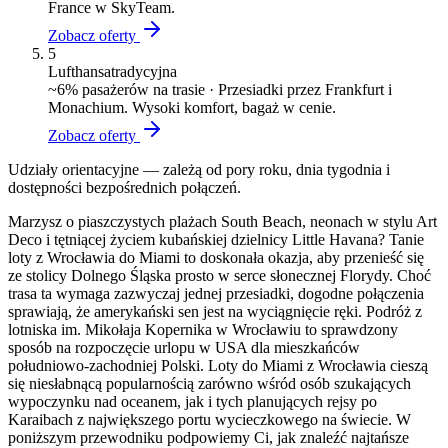
France w SkyTeam.
Zobacz oferty
5
Lufthansa
tradycyjna
~
6
% pasażerów na trasie ·
Przesiadki przez Frankfurt i
Monachium. Wysoki komfort, bagaż w cenie.
Zobacz oferty
Udziały orientacyjne — zależą od pory roku, dnia tygodnia i
dostępności bezpośrednich połączeń.
Marzysz o piaszczystych plażach South Beach, neonach w stylu Art
Deco i tętniącej życiem kubańskiej dzielnicy Little Havana? Tanie
loty z Wrocławia do Miami to doskonała okazja, aby przenieść się
ze stolicy Dolnego Śląska prosto w serce słonecznej Florydy. Choć
trasa ta wymaga zazwyczaj jednej przesiadki, dogodne połączenia
sprawiają, że amerykański sen jest na wyciągnięcie ręki. Podróż z
lotniska im. Mikołaja Kopernika w Wrocławiu to sprawdzony
sposób na rozpoczęcie urlopu w USA dla mieszkańców
południowo-zachodniej Polski. Loty do Miami z Wrocławia cieszą
się niesłabnącą popularnością zarówno wśród osób szukających
wypoczynku nad oceanem, jak i tych planujących rejsy po
Karaibach z największego portu wycieczkowego na świecie. W
poniższym przewodniku podpowiemy Ci, jak znaleźć najtańsze