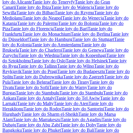
loty do Alicante
Tanie loty do Teneryfy
Tanie loty do Gran
Canarii
Tanie loty do Ibiza
Tanie loty do Walencja
Tanie loty do
Sewilla
Tanie loty do Bilbao
Tanie loty do Rzymu
Tanie loty do
Mediolanu
Tanie loty do Neapol
Tanie loty do Wenecja
Tanie loty do
Katania
Tanie loty do Palermo
Tanie loty do Bolonia
Tanie loty do
Piza
Tanie loty do Florencja
Tanie loty do Bari
Tanie loty do
Frankfurtu
Tanie loty do Monachium
Tanie loty do Berlina
Tanie loty
do Düsseldorf
Tanie loty do Hamburg
Tanie loty do Stuttgart
Tanie
loty do Kolonia
Tanie loty do Amsterdamu
Tanie loty do
Bruksela
Tanie loty do Charleroi
Tanie loty do Genewa
Tanie loty do
Zurychu
Tanie loty do Wiednia
Tanie loty do Kopenhagi
Tanie loty
do Sztokholmu
Tanie loty do Oslo
Tanie loty do Helsinek
Tanie loty
do Ryga
Tanie loty do Tallinn
Tanie loty do Wilno
Tanie loty do
Reykjavik
Tanie loty do Pragi
Tanie loty do Budapesztu
Tanie loty do
Splitu
Tanie loty do Dubrownika
Tanie loty do Zagrzeb
Tanie loty do
Pula
Tanie loty do Belgrad
Tanie loty do Tirany
Tanie loty do
Tivatu
Tanie loty do Sofii
Tanie loty do Warny
Tanie loty do
Burgas
Tanie loty do Stambułu
Tanie loty do Stambułu
Tanie loty do
Ankara
Tanie loty do Antalyi
Tanie loty do Tel Awiw
Tanie loty do
Larnaki
Tanie loty do Malty
Tanie loty do Aten
Tanie loty do
Heraklionu
Tanie loty do Rodos
Tanie loty do Santorini
Tanie loty do
Hurghady
Tanie loty do Sharm el-Sheikh
Tanie loty do Marsa
Alam
Tanie loty do Marrakeszu
Tanie loty do Agadiru
Tanie loty do
Dubaju
Tanie loty do Abu Zabi
Tanie loty do Dohy
Tanie loty do
Bangkoku
Tanie loty do Phuket
Tanie loty do Bali
Tanie loty do