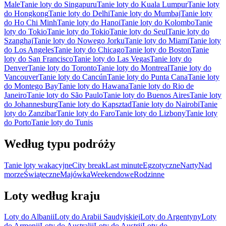
Male
Tanie loty do Singapuru
Tanie loty do Kuala Lumpur
Tanie loty
do Hongkong
Tanie loty do Delhi
Tanie loty do Mumbaj
Tanie loty
do Ho Chi Minh
Tanie loty do Hanoi
Tanie loty do Kolombo
Tanie
loty do Tokio
Tanie loty do Tokio
Tanie loty do Seul
Tanie loty do
Szanghaj
Tanie loty do Nowego Jorku
Tanie loty do Miami
Tanie loty
do Los Angeles
Tanie loty do Chicago
Tanie loty do Boston
Tanie
loty do San Francisco
Tanie loty do Las Vegas
Tanie loty do
Denver
Tanie loty do Toronto
Tanie loty do Montreal
Tanie loty do
Vancouver
Tanie loty do Cancún
Tanie loty do Punta Cana
Tanie loty
do Montego Bay
Tanie loty do Hawana
Tanie loty do Rio de
Janeiro
Tanie loty do São Paulo
Tanie loty do Buenos Aires
Tanie loty
do Johannesburg
Tanie loty do Kapsztad
Tanie loty do Nairobi
Tanie
loty do Zanzibar
Tanie loty do Faro
Tanie loty do Lizbony
Tanie loty
do Porto
Tanie loty do Tunis
Według typu podróży
Tanie loty wakacyjne
City break
Last minute
Egzotyczne
Narty
Nad
morze
Świąteczne
Majówka
Weekendowe
Rodzinne
Loty według kraju
Loty do Albanii
Loty do Arabii Saudyjskiej
Loty do Argentyny
Loty
do Armenii
Loty do Australii
Loty do Austrii
Loty do