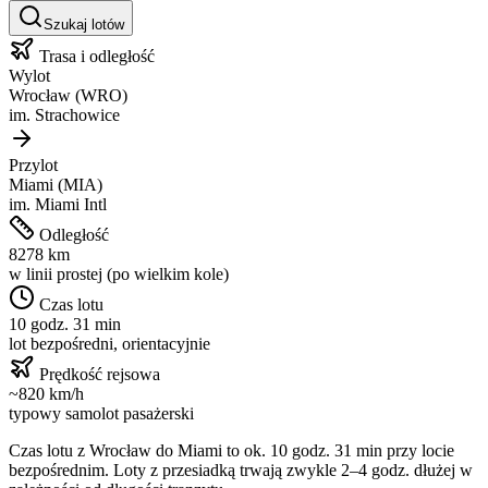
Szukaj lotów
Trasa i odległość
Wylot
Wrocław
(
WRO
)
im.
Strachowice
Przylot
Miami
(
MIA
)
im.
Miami Intl
Odległość
8278
km
w linii prostej (po wielkim kole)
Czas lotu
10 godz. 31 min
lot bezpośredni, orientacyjnie
Prędkość rejsowa
~
820
km/h
typowy samolot pasażerski
Czas lotu z
Wrocław
do
Miami
to ok.
10 godz. 31 min
przy locie
bezpośrednim. Loty z przesiadką trwają zwykle 2–4 godz. dłużej w