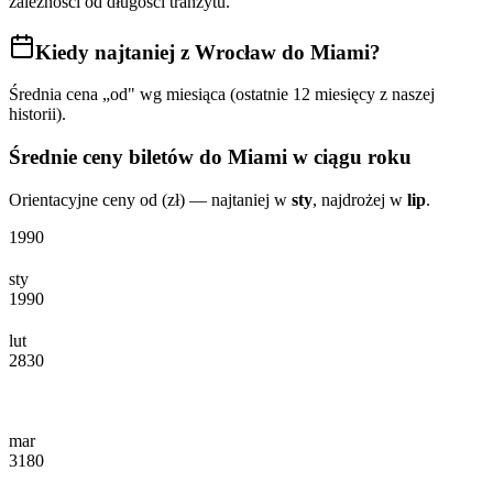
zależności od długości tranzytu.
Kiedy najtaniej
z Wrocław do Miami
?
Średnia cena „od" wg miesiąca (ostatnie 12 miesięcy z naszej
historii).
Średnie ceny biletów
do Miami
w ciągu roku
Orientacyjne ceny od (zł) — najtaniej w
sty
, najdrożej w
lip
.
1990
sty
1990
lut
2830
mar
3180