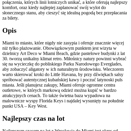
połączenia, których linii lotniczych unikać, a które oferują najlepszy
komfort, oraz kiedy najlepiej zaplanować swój wylot do
słonecznego stanu, aby cieszyć się idealną pogodą bez przepłacania
za bilety.
Opis
Miami to miasto, które nigdy nie zasypia i oferuje znacznie więcej
niż tylko plażowanie. Obowiązkowym punktem jest wizyta w
dzielnicy Art Deco w Miami Beach, gdzie pastelowe budynki z lat
30. tworzą unikalny klimat retro. Miłośnicy natury powinni wybrać
się na wycieczkę do pobliskiego Parku Narodowego Everglades,
aby zobaczyć aligatory w ich naturalnym środowisku. Wieczorem
warto skierować kroki do Little Havana, by przy dźwiękach salsy
spróbować autentycznej kubańskiej kawy i poczuć latynoski puls
miasta. Jeśli planujesz zakupy, Miami oferuje ogromne centra
outletowe, w których markową odzież można kupić w bardzo
atrakcyjnych cenach. To także świetna baza wypadowa na
malownicze wyspy Florida Keys i najdalej wysunięty na południe
punkt USA – Key West.
Najlepszy czas na lot
Najlepszym czasem na lot z Wrocławia do Miami jest okres od