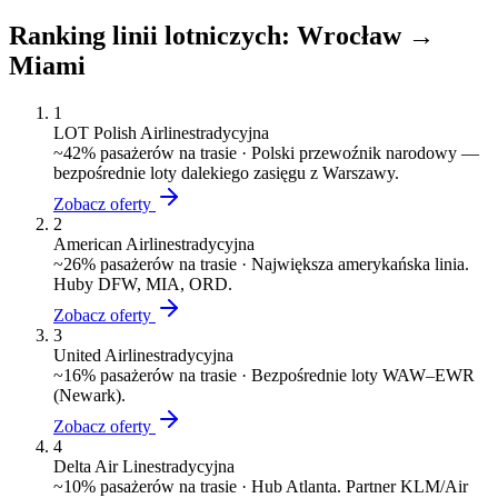
Ranking linii lotniczych:
Wrocław
→
Miami
1
LOT Polish Airlines
tradycyjna
~
42
% pasażerów na trasie ·
Polski przewoźnik narodowy —
bezpośrednie loty dalekiego zasięgu z Warszawy.
Zobacz oferty
2
American Airlines
tradycyjna
~
26
% pasażerów na trasie ·
Największa amerykańska linia.
Huby DFW, MIA, ORD.
Zobacz oferty
3
United Airlines
tradycyjna
~
16
% pasażerów na trasie ·
Bezpośrednie loty WAW–EWR
(Newark).
Zobacz oferty
4
Delta Air Lines
tradycyjna
~
10
% pasażerów na trasie ·
Hub Atlanta. Partner KLM/Air