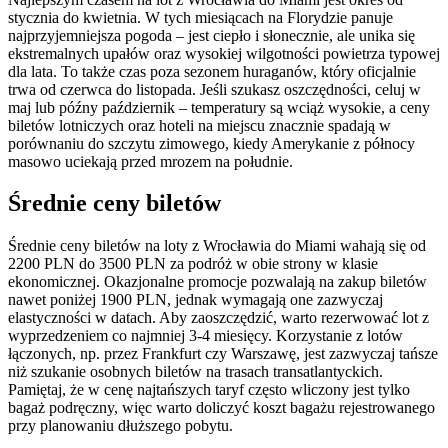
stycznia do kwietnia. W tych miesiącach na Florydzie panuje
najprzyjemniejsza pogoda – jest ciepło i słonecznie, ale unika się
ekstremalnych upałów oraz wysokiej wilgotności powietrza typowej
dla lata. To także czas poza sezonem huraganów, który oficjalnie
trwa od czerwca do listopada. Jeśli szukasz oszczędności, celuj w
maj lub późny październik – temperatury są wciąż wysokie, a ceny
biletów lotniczych oraz hoteli na miejscu znacznie spadają w
porównaniu do szczytu zimowego, kiedy Amerykanie z północy
masowo uciekają przed mrozem na południe.
Średnie ceny biletów
Średnie ceny biletów na loty z Wrocławia do Miami wahają się od
2200 PLN do 3500 PLN za podróż w obie strony w klasie
ekonomicznej. Okazjonalne promocje pozwalają na zakup biletów
nawet poniżej 1900 PLN, jednak wymagają one zazwyczaj
elastyczności w datach. Aby zaoszczędzić, warto rezerwować lot z
wyprzedzeniem co najmniej 3-4 miesięcy. Korzystanie z lotów
łączonych, np. przez Frankfurt czy Warszawę, jest zazwyczaj tańsze
niż szukanie osobnych biletów na trasach transatlantyckich.
Pamiętaj, że w cenę najtańszych taryf często wliczony jest tylko
bagaż podręczny, więc warto doliczyć koszt bagażu rejestrowanego
przy planowaniu dłuższego pobytu.