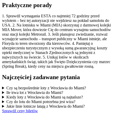
Praktyczne porady
1. Sprawdź wymagania ESTA co najmniej 72 godziny przed
wylotem – bez tej autoryzacji nie wejdziesz na pokład samolotu do
USA. 2. Na lotnisku w Miami (MIA) skorzystaj z darmowej kolejki
MIA Mover, która dowiezie Cię do centrum wynajmu samochodów
oraz stacji kolejki Metrorail. 3. Jeśli planujesz zwiedzanie, rozważ
wynajęcie samochodu – transport publiczny w Miami istnieje, ale
Floryda to teren stworzony dla kierowców. 4. Pamiętaj o
ubezpieczeniu turystycznym z wysoką sumą gwarancyjną; koszty
opieki medycznej w Stanach Zjednoczonych są jednymi z
najwyższych na świecie. 5. Unikaj lotów w okolicach
amerykańskich świąt, takich jak Święto Dziękczynienia czy marzec
(Spring Break), kiedy ceny na miejscu gwałtownie rosną.
Najczęściej zadawane pytania
Czy są bezpośrednie loty z Wrocławia do Miami?
Ile trwa lot z Wrocławia do Miami?
Kiedy loty z Wrocławia do Miami są najtańsze?
Czy do lotu do Miami potrzebna jest wiza?
Jakie linie lotnicze latają z Wrocławia do Miami?
Sprawdź ceny biletów