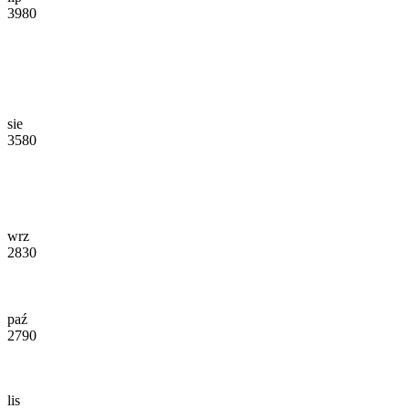
3980
sie
3580
wrz
2830
paź
2790
lis