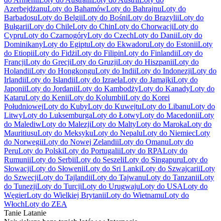
Azerbejdżanu
Loty do Bahamów
Loty do Bahrajnu
Loty do
Barbadosu
Loty do Belgii
Loty do Bośni
Loty do Brazylii
Loty do
Bułgarii
Loty do Chile
Loty do Chin
Loty do Chorwacji
Loty do
Cypru
Loty do Czarnogóry
Loty do Czech
Loty do Danii
Loty do
Dominikany
Loty do Egiptu
Loty do Ekwadoru
Loty do Estonii
Loty
do Etiopii
Loty do Fidżi
Loty do Filipin
Loty do Finlandii
Loty do
Francji
Loty do Grecji
Loty do Gruzji
Loty do Hiszpanii
Loty do
Holandii
Loty do Hongkongu
Loty do Indii
Loty do Indonezji
Loty do
Irlandii
Loty do Islandii
Loty do Izraela
Loty do Jamajki
Loty do
Japonii
Loty do Jordanii
Loty do Kambodży
Loty do Kanady
Loty do
Kataru
Loty do Kenii
Loty do Kolumbii
Loty do Korei
Południowej
Loty do Kuby
Loty do Kuwejtu
Loty do Libanu
Loty do
Litwy
Loty do Luksemburga
Loty do Łotwy
Loty do Macedonii
Loty
do Malediw
Loty do Malezji
Loty do Malty
Loty do Maroka
Loty do
Mauritiusu
Loty do Meksyku
Loty do Nepalu
Loty do Niemiec
Loty
do Norwegii
Loty do Nowej Zelandii
Loty do Omanu
Loty do
Peru
Loty do Polski
Loty do Portugalii
Loty do RPA
Loty do
Rumunii
Loty do Serbii
Loty do Seszeli
Loty do Singapuru
Loty do
Słowacji
Loty do Słowenii
Loty do Sri Lanki
Loty do Szwajcarii
Loty
do Szwecji
Loty do Tajlandii
Loty do Tajwanu
Loty do Tanzanii
Loty
do Tunezji
Loty do Turcji
Loty do Urugwaju
Loty do USA
Loty do
Węgier
Loty do Wielkiej Brytanii
Loty do Wietnamu
Loty do
Włoch
Loty do ZEA
Tanie Latanie