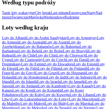
Według typu podróży
Tanie loty wakacyjne
City break
Last minute
Egzotyczne
Narty
Nad
morze
Świąteczne
Majówka
Weekendowe
Rodzinne
Loty według kraju
Loty do Albanii
Loty do Arabii Saudyjskiej
Loty do Argentyny
Loty
do Armenii
Loty do Australii
Loty do Austrii
Loty do
Azerbejdżanu
Loty do Bahamów
Loty do Bahrajnu
Loty do
Barbadosu
Loty do Belgii
Loty do Bośni
Loty do Brazylii
Loty do
Bułgarii
Loty do Chile
Loty do Chin
Loty do Chorwacji
Loty do
Cypru
Loty do Czarnogóry
Loty do Czech
Loty do Danii
Loty do
Dominikany
Loty do Egiptu
Loty do Ekwadoru
Loty do Estonii
Loty
do Etiopii
Loty do Fidżi
Loty do Filipin
Loty do Finlandii
Loty do
Francji
Loty do Grecji
Loty do Gruzji
Loty do Hiszpanii
Loty do
Holandii
Loty do Hongkongu
Loty do Indii
Loty do Indonezji
Loty do
Irlandii
Loty do Islandii
Loty do Izraela
Loty do Jamajki
Loty do
Japonii
Loty do Jordanii
Loty do Kambodży
Loty do Kanady
Loty do
Kataru
Loty do Kenii
Loty do Kolumbii
Loty do Korei
Południowej
Loty do Kuby
Loty do Kuwejtu
Loty do Libanu
Loty do
Litwy
Loty do Luksemburga
Loty do Łotwy
Loty do Macedonii
Loty
do Malediw
Loty do Malezji
Loty do Malty
Loty do Maroka
Loty do
Mauritiusu
Loty do Meksyku
Loty do Nepalu
Loty do Niemiec
Loty