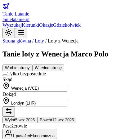
Tanie Latanie
tanielatanie.pl
Wyszukaj
Kierunki
Okazje
Gdziekolwiek
Strona główna
/
Loty
/
Loty z Wenecja
Tanie loty z Wenecja Marco Polo
W obie strony
W jedną stronę
Tylko bezpośrednie
Skąd
Dokąd
Wylot
5 wrz 2026
Powrót
12 wrz 2026
Pasażerowie
1
pasażer
Ekonomiczna