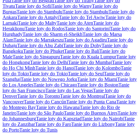
Pula
Tanie loty do Belgrad
Tanie loty do Tirany
Tanie loty do
Tivatu
Tanie loty do Sofii
Tanie loty do Warny
Tanie loty do
Burgas
Tanie loty do Stambułu
Tanie loty do Stambułu
Tanie loty do
Ankara
Tanie loty do Antalyi
Tanie loty do Tel Awiw
Tanie loty do
Larnaki
Tanie loty do Malty
Tanie loty do Aten
Tanie loty do
Heraklionu
Tanie loty do Rodos
Tanie loty do Santorini
Tanie loty do
Hurghady
Tanie loty do Sharm el-Sheikh
Tanie loty do Marsa
Alam
Tanie loty do Marrakeszu
Tanie loty do Agadiru
Tanie loty do
Dubaju
Tanie loty do Abu Zabi
Tanie loty do Dohy
Tanie loty do
Bangkoku
Tanie loty do Phuket
Tanie loty do Bali
Tanie loty do
Male
Tanie loty do Singapuru
Tanie loty do Kuala Lumpur
Tanie loty
do Hongkong
Tanie loty do Delhi
Tanie loty do Mumbaj
Tanie loty
do Ho Chi Minh
Tanie loty do Hanoi
Tanie loty do Kolombo
Tanie
loty do Tokio
Tanie loty do Tokio
Tanie loty do Seul
Tanie loty do
Szanghaj
Tanie loty do Nowego Jorku
Tanie loty do Miami
Tanie loty
do Los Angeles
Tanie loty do Chicago
Tanie loty do Boston
Tanie
loty do San Francisco
Tanie loty do Las Vegas
Tanie loty do
Denver
Tanie loty do Toronto
Tanie loty do Montreal
Tanie loty do
Vancouver
Tanie loty do Cancún
Tanie loty do Punta Cana
Tanie loty
do Montego Bay
Tanie loty do Hawana
Tanie loty do Rio de
Janeiro
Tanie loty do São Paulo
Tanie loty do Buenos Aires
Tanie loty
do Johannesburg
Tanie loty do Kapsztad
Tanie loty do Nairobi
Tanie
loty do Zanzibar
Tanie loty do Faro
Tanie loty do Lizbony
Tanie loty
do Porto
Tanie loty do Tunis