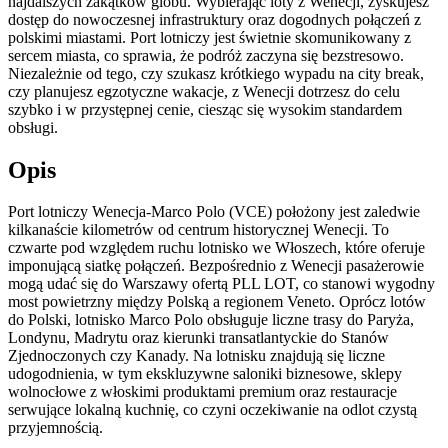
najdalszych zakątków globu. Wybierając loty z Wenecji, zyskujesz
dostęp do nowoczesnej infrastruktury oraz dogodnych połączeń z
polskimi miastami. Port lotniczy jest świetnie skomunikowany z
sercem miasta, co sprawia, że podróż zaczyna się bezstresowo.
Niezależnie od tego, czy szukasz krótkiego wypadu na city break,
czy planujesz egzotyczne wakacje, z Wenecji dotrzesz do celu
szybko i w przystępnej cenie, ciesząc się wysokim standardem
obsługi.
Opis
Port lotniczy Wenecja-Marco Polo (VCE) położony jest zaledwie
kilkanaście kilometrów od centrum historycznej Wenecji. To
czwarte pod względem ruchu lotnisko we Włoszech, które oferuje
imponującą siatkę połączeń. Bezpośrednio z Wenecji pasażerowie
mogą udać się do Warszawy ofertą PLL LOT, co stanowi wygodny
most powietrzny między Polską a regionem Veneto. Oprócz lotów
do Polski, lotnisko Marco Polo obsługuje liczne trasy do Paryża,
Londynu, Madrytu oraz kierunki transatlantyckie do Stanów
Zjednoczonych czy Kanady. Na lotnisku znajdują się liczne
udogodnienia, w tym ekskluzywne saloniki biznesowe, sklepy
wolnocłowe z włoskimi produktami premium oraz restauracje
serwujące lokalną kuchnię, co czyni oczekiwanie na odlot czystą
przyjemnością.