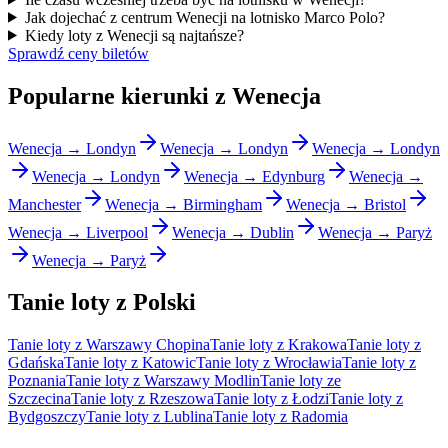
Jak dojechać z centrum Wenecji na lotnisko Marco Polo?
Kiedy loty z Wenecji są najtańsze?
Sprawdź ceny biletów
Popularne kierunki z Wenecja
Wenecja → Londyn
Wenecja → Londyn
Wenecja → Londyn
Wenecja → Londyn
Wenecja → Edynburg
Wenecja →
Manchester
Wenecja → Birmingham
Wenecja → Bristol
Wenecja → Liverpool
Wenecja → Dublin
Wenecja → Paryż
Wenecja → Paryż
Tanie loty z Polski
Tanie loty z Warszawy Chopina
Tanie loty z Krakowa
Tanie loty z
Gdańska
Tanie loty z Katowic
Tanie loty z Wrocławia
Tanie loty z
Poznania
Tanie loty z Warszawy Modlin
Tanie loty ze
Szczecina
Tanie loty z Rzeszowa
Tanie loty z Łodzi
Tanie loty z
Bydgoszczy
Tanie loty z Lublina
Tanie loty z Radomia