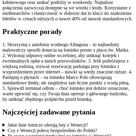
kabinowego oraz unikać podróży w weekendy. Najtańsze
połączenia zazwyczaj dostępne są we wtorki i środy. Korzystanie z
multisearchów i elastyczność w doborze dat to klucz do znalezienia
biletów w cenach niższych o nawet 40% od stawek standardowych.
Praktyczne porady
1. Skorzystaj z autobusu wodnego Alilaguna – to najbardziej
malowniczy sposób dotarcia na lotnisko prosto z placu św. Marka.
2. Wykonaj odprawę online wcześniej, aby uniknąć kolejek i
ewentualnych opłat u tanich przewoźników. 3. Jeśli podróżujesz z
większą rodziną, rozważ rezerwację parkingu przy lotnisku z
wyprzedzeniem przez internet – stawki są wtedy znacznie niższe. 4.
Pamiętaj o płynach – na lotnisku Marco Polo obowiązują
standardowe limity, ale znajdziesz tam liczne punkty z wodą pitną.
5. Sprawdź terminal odlotu – choć lotnisko jest dobrze oznaczone,
warto upewnić się, czy Twoja linia operuje z głównego budynku,
by uniknąć zbędnego pośpiechu przed bramką.
Najczęściej zadawane pytania
Jakie linie lotnicze oferują loty z Wenecji?
Czy z Wenecji polecę bezpośrednio do Polski?
Ile czasu wcześniej trzeba być na lotnisku w Wenecji?