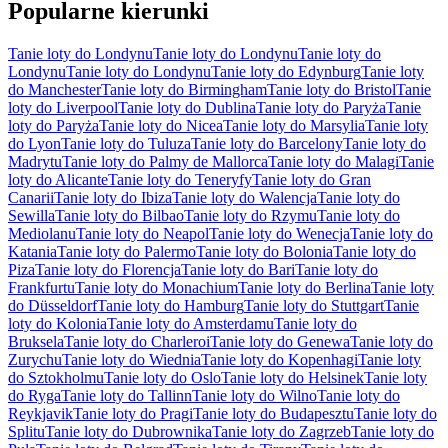
Popularne kierunki
Tanie loty do Londynu
Tanie loty do Londynu
Tanie loty do
Londynu
Tanie loty do Londynu
Tanie loty do Edynburg
Tanie loty
do Manchester
Tanie loty do Birmingham
Tanie loty do Bristol
Tanie
loty do Liverpool
Tanie loty do Dublina
Tanie loty do Paryża
Tanie
loty do Paryża
Tanie loty do Nicea
Tanie loty do Marsylia
Tanie loty
do Lyon
Tanie loty do Tuluza
Tanie loty do Barcelony
Tanie loty do
Madrytu
Tanie loty do Palmy de Mallorca
Tanie loty do Malagi
Tanie
loty do Alicante
Tanie loty do Teneryfy
Tanie loty do Gran
Canarii
Tanie loty do Ibiza
Tanie loty do Walencja
Tanie loty do
Sewilla
Tanie loty do Bilbao
Tanie loty do Rzymu
Tanie loty do
Mediolanu
Tanie loty do Neapol
Tanie loty do Wenecja
Tanie loty do
Katania
Tanie loty do Palermo
Tanie loty do Bolonia
Tanie loty do
Piza
Tanie loty do Florencja
Tanie loty do Bari
Tanie loty do
Frankfurtu
Tanie loty do Monachium
Tanie loty do Berlina
Tanie loty
do Düsseldorf
Tanie loty do Hamburg
Tanie loty do Stuttgart
Tanie
loty do Kolonia
Tanie loty do Amsterdamu
Tanie loty do
Bruksela
Tanie loty do Charleroi
Tanie loty do Genewa
Tanie loty do
Zurychu
Tanie loty do Wiednia
Tanie loty do Kopenhagi
Tanie loty
do Sztokholmu
Tanie loty do Oslo
Tanie loty do Helsinek
Tanie loty
do Ryga
Tanie loty do Tallinn
Tanie loty do Wilno
Tanie loty do
Reykjavik
Tanie loty do Pragi
Tanie loty do Budapesztu
Tanie loty do
Splitu
Tanie loty do Dubrownika
Tanie loty do Zagrzeb
Tanie loty do