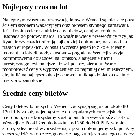
Najlepszy czas na lot
Najlepszym czasem na rezerwację lotów z Wenecji są miesiące poza
ścisłym sezonem wakacyjnym oraz okresem słynnego karnawału.
Jeśli Twoim celem są niskie ceny biletów, celuj w termin od
listopada do połowy marca. To właśnie wtedy przewoźnicy tacy jak
Ryanair czy easyJet oferują najbardziej konkurencyjne stawki na
trasach europejskich. Wiosna i wczesna jesień to z kolei idealny
moment na loty długodystansowe – pogoda w Wenecji sprzyja
komfortowemu dojazdowi na lotnisko, a natężenie ruchu
turystycznego jest mniejsze niż w lipcu czy sierpniu. Warto
monitorować ceny z wyprzedzeniem co najmniej dwumiesięcznym,
aby trafić na najlepsze okazje cenowe i uniknąć dopłat za ostatnie
miejsca w samolocie.
Średnie ceny biletów
Ceny biletów lotniczych z Wenecji zaczynają się już od około 80-
120 PLN za loty w jedną stronę do popularnych europejskich
metropolii, o ile korzystamy z usług tanich przewoźników. Loty z
Wenecji do Polski średnio kosztują od 250 do 600 PLN w obie
strony, zależnie od wyprzedzenia, z jakim dokonujemy zakupu. Aby
zaoszczędzić, warto zrezygnować z bagażu rejestrowanego na rzecz