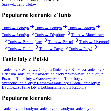
Sprawdź ceny biletów
Popularne kierunki z Tunis
Tunis → Londyn
Tunis → Londyn
Tunis → Londyn
Tunis → Londyn
Tunis → Edynburg
Tunis → Manchester
Tunis → Birmingham
Tunis → Bristol
Tunis → Liverpool
Tunis → Dublin
Tunis → Paryż
Tunis → Paryż
Tanie loty z Polski
Tanie loty z Warszawy Chopina
Tanie loty z Krakowa
Tanie loty z
Gdańska
Tanie loty z Katowic
Tanie loty z Wrocławia
Tanie loty z
Poznania
Tanie loty z Warszawy Modlin
Tanie loty ze
Szczecina
Tanie loty z Rzeszowa
Tanie loty z Łodzi
Tanie loty z
Bydgoszczy
Tanie loty z Lublina
Tanie loty z Radomia
Popularne kierunki
Tanie loty do Londynu
Tanie loty do Londynu
Tanie loty do