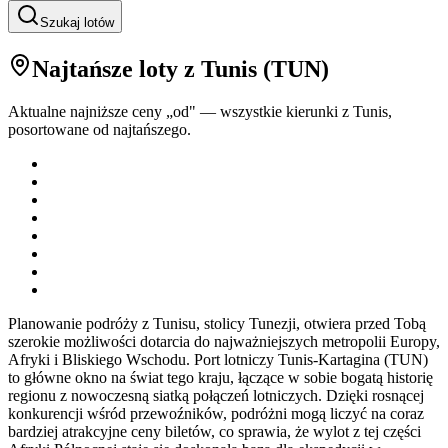
Szukaj lotów
Najtańsze loty
z Tunis
(
TUN
)
Aktualne najniższe ceny „od" — wszystkie kierunki z
Tunis
,
posortowane od najtańszego.
Planowanie podróży z Tunisu, stolicy Tunezji, otwiera przed Tobą
szerokie możliwości dotarcia do najważniejszych metropolii Europy,
Afryki i Bliskiego Wschodu. Port lotniczy Tunis-Kartagina (TUN)
to główne okno na świat tego kraju, łączące w sobie bogatą historię
regionu z nowoczesną siatką połączeń lotniczych. Dzięki rosnącej
konkurencji wśród przewoźników, podróżni mogą liczyć na coraz
bardziej atrakcyjne ceny biletów, co sprawia, że wylot z tej części