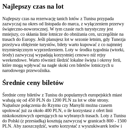
Najlepszy czas na lot
Najlepszy czas na rezerwację tanich lotów z Tunisu przypada
zazwyczaj na okres od listopada do marca, z wyłączeniem przerwy
świąteczno-noworocznej. W tym czasie ruch turystyczny jest
mniejszy, co skłania linie lotnicze do obniżania cen, szczególnie na
trasach do Europy. Jeśli planujesz lot w sezonie letnim, gdy Tunezja
przeżywa oblężenie turystów, bilety warto kupować z co najmniej
trzymiesięcznym wyprzedzeniem. Loty w środku tygodnia (wtorki,
środy) zazwyczaj wypadają korzystniej cenowo niż rejsy
weekendowe. Warto również śledzić lokalne święta i okresy ferii,
które mogą wpływać na nagłe skoki cen biletów lotniczych u
narodowego przewoźnika.
Średnie ceny biletów
Średnie ceny biletów z Tunisu do popularnych europejskich miast
wahają się od 450 PLN do 1200 PLN za lot w obie strony.
Najtańsze połączenia do Rzymu czy Marsylii można czasem
upolować już za około 400 PLN, o ile korzystasz z ofert linii
niskokosztowych operujących na wybranych trasach. Loty z Tunisu
do Polski (z przesiadką) kosztują zazwyczaj w granicach 800 - 1500
PLN. Aby zaoszczędzić, warto korzystać z wyszukiwarek lotów i