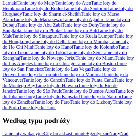
Larnaki
Tanie loty do Malty
Tanie loty do Aten
Tanie loty do
Heraklionu
Tanie loty do Rodos
Tanie loty do Santorini
Tanie loty do
Hurghady
Tanie loty do Sharm el-Sheikh
Tanie loty do Marsa
Alam
Tanie loty do Marrakeszu
Tanie loty do Agadiru
Tanie loty do
Dubaju
Tanie loty do Abu Zabi
Tanie loty do Dohy
Tanie loty do
Bangkoku
Tanie loty do Phuket
Tanie loty do Bali
Tanie loty do
Male
Tanie loty do Singapuru
Tanie loty do Kuala Lumpur
Tanie loty
do Hongkong
Tanie loty do Delhi
Tanie loty do Mumbaj
Tanie loty
do Ho Chi Minh
Tanie loty do Hanoi
Tanie loty do Kolombo
Tanie
loty do Tokio
Tanie loty do Tokio
Tanie loty do Seul
Tanie loty do
Szanghaj
Tanie loty do Nowego Jorku
Tanie loty do Miami
Tanie loty
do Los Angeles
Tanie loty do Chicago
Tanie loty do Boston
Tanie
loty do San Francisco
Tanie loty do Las Vegas
Tanie loty do
Denver
Tanie loty do Toronto
Tanie loty do Montreal
Tanie loty do
Vancouver
Tanie loty do Cancún
Tanie loty do Punta Cana
Tanie loty
do Montego Bay
Tanie loty do Hawana
Tanie loty do Rio de
Janeiro
Tanie loty do São Paulo
Tanie loty do Buenos Aires
Tanie loty
do Johannesburg
Tanie loty do Kapsztad
Tanie loty do Nairobi
Tanie
loty do Zanzibar
Tanie loty do Faro
Tanie loty do Lizbony
Tanie loty
do Porto
Tanie loty do Tunis
Według typu podróży
Tanie loty wakacyjne
City break
Last minute
Egzotyczne
Narty
Nad