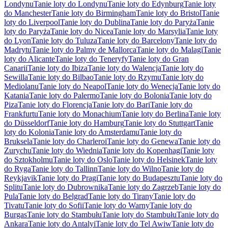
Londynu
Tanie loty do Londynu
Tanie loty do Edynburg
Tanie loty
do Manchester
Tanie loty do Birmingham
Tanie loty do Bristol
Tanie
loty do Liverpool
Tanie loty do Dublina
Tanie loty do Paryża
Tanie
loty do Paryża
Tanie loty do Nicea
Tanie loty do Marsylia
Tanie loty
do Lyon
Tanie loty do Tuluza
Tanie loty do Barcelony
Tanie loty do
Madrytu
Tanie loty do Palmy de Mallorca
Tanie loty do Malagi
Tanie
loty do Alicante
Tanie loty do Teneryfy
Tanie loty do Gran
Canarii
Tanie loty do Ibiza
Tanie loty do Walencja
Tanie loty do
Sewilla
Tanie loty do Bilbao
Tanie loty do Rzymu
Tanie loty do
Mediolanu
Tanie loty do Neapol
Tanie loty do Wenecja
Tanie loty do
Katania
Tanie loty do Palermo
Tanie loty do Bolonia
Tanie loty do
Piza
Tanie loty do Florencja
Tanie loty do Bari
Tanie loty do
Frankfurtu
Tanie loty do Monachium
Tanie loty do Berlina
Tanie loty
do Düsseldorf
Tanie loty do Hamburg
Tanie loty do Stuttgart
Tanie
loty do Kolonia
Tanie loty do Amsterdamu
Tanie loty do
Bruksela
Tanie loty do Charleroi
Tanie loty do Genewa
Tanie loty do
Zurychu
Tanie loty do Wiednia
Tanie loty do Kopenhagi
Tanie loty
do Sztokholmu
Tanie loty do Oslo
Tanie loty do Helsinek
Tanie loty
do Ryga
Tanie loty do Tallinn
Tanie loty do Wilno
Tanie loty do
Reykjavik
Tanie loty do Pragi
Tanie loty do Budapesztu
Tanie loty do
Splitu
Tanie loty do Dubrownika
Tanie loty do Zagrzeb
Tanie loty do
Pula
Tanie loty do Belgrad
Tanie loty do Tirany
Tanie loty do
Tivatu
Tanie loty do Sofii
Tanie loty do Warny
Tanie loty do
Burgas
Tanie loty do Stambułu
Tanie loty do Stambułu
Tanie loty do
Ankara
Tanie loty do Antalyi
Tanie loty do Tel Awiw
Tanie loty do