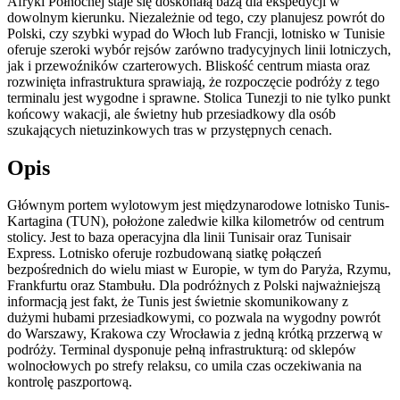
Afryki Północnej staje się doskonałą bazą dla ekspedycji w
dowolnym kierunku. Niezależnie od tego, czy planujesz powrót do
Polski, czy szybki wypad do Włoch lub Francji, lotnisko w Tunisie
oferuje szeroki wybór rejsów zarówno tradycyjnych linii lotniczych,
jak i przewoźników czarterowych. Bliskość centrum miasta oraz
rozwinięta infrastruktura sprawiają, że rozpoczęcie podróży z tego
terminalu jest wygodne i sprawne. Stolica Tunezji to nie tylko punkt
końcowy wakacji, ale świetny hub przesiadkowy dla osób
szukających nietuzinkowych tras w przystępnych cenach.
Opis
Głównym portem wylotowym jest międzynarodowe lotnisko Tunis-
Kartagina (TUN), położone zaledwie kilka kilometrów od centrum
stolicy. Jest to baza operacyjna dla linii Tunisair oraz Tunisair
Express. Lotnisko oferuje rozbudowaną siatkę połączeń
bezpośrednich do wielu miast w Europie, w tym do Paryża, Rzymu,
Frankfurtu oraz Stambułu. Dla podróżnych z Polski najważniejszą
informacją jest fakt, że Tunis jest świetnie skomunikowany z
dużymi hubami przesiadkowymi, co pozwala na wygodny powrót
do Warszawy, Krakowa czy Wrocławia z jedną krótką przzerwą w
podróży. Terminal dysponuje pełną infrastrukturą: od sklepów
wolnocłowych po strefy relaksu, co umila czas oczekiwania na
kontrolę paszportową.