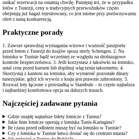
unikać rezerwacji na ostatnią chwilę. Pamiętaj też, że w przypadku
lotów z Tunezji, ceny u tradycyjnych przewoźników często
obejmują już bagaż rejestrowany, co jest istotne przy porównywaniu
ofert z tanią konkurencją.
Praktyczne porady
1. Zawsze sprawdzaj wymagania wizowe i ważność paszportu
przed lotem z Tunezji do krajów spoza strefy Schengen. 2. Na
lotnisku w Tunisie bądź wcześniej ze względu na drobiazgowe
kontrole bezpieczeństwa. 3. Jeśli korzystasz z taksówki na lotnisko,
ustal cenę przed kursem lub dopilnuj włączenia taksometru. 4.
Skorzystaj z kantoru na lotnisku, aby wymienić pozostałe dinary
tunezyjskie, gdyż ich wywóz z kraju jest prawnie zabroniony. 5.
Rozważ loty łączone z przesiadką w Stambule – to często najtańsza
i najbardziej komfortowa opcja na dalszych trasach.
Najczęściej zadawane pytania
Gdzie znajdę najtańsze bilety lotnicze z Tunisu?
Jakie linie lotnicze operują z lotniska Tunis-Kartagina?
Ile czasu przed odlotem muszę być na lotnisku w Tunisie?
Czy z lotniska w Tunisie łatwo dostać się do centrum miasta?
Jak polecieć z Tunisu do Polski?z