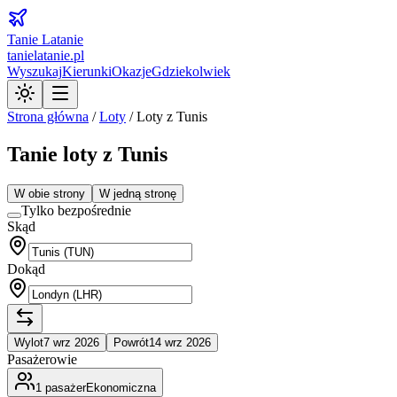
Tanie Latanie
tanielatanie.pl
Wyszukaj
Kierunki
Okazje
Gdziekolwiek
Strona główna
/
Loty
/
Loty z Tunis
Tanie loty z Tunis
W obie strony
W jedną stronę
Tylko bezpośrednie
Skąd
Dokąd
Wylot
7 wrz 2026
Powrót
14 wrz 2026
Pasażerowie
1
pasażer
Ekonomiczna