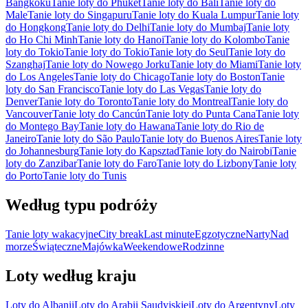
Bangkoku
Tanie loty do Phuket
Tanie loty do Bali
Tanie loty do
Male
Tanie loty do Singapuru
Tanie loty do Kuala Lumpur
Tanie loty
do Hongkong
Tanie loty do Delhi
Tanie loty do Mumbaj
Tanie loty
do Ho Chi Minh
Tanie loty do Hanoi
Tanie loty do Kolombo
Tanie
loty do Tokio
Tanie loty do Tokio
Tanie loty do Seul
Tanie loty do
Szanghaj
Tanie loty do Nowego Jorku
Tanie loty do Miami
Tanie loty
do Los Angeles
Tanie loty do Chicago
Tanie loty do Boston
Tanie
loty do San Francisco
Tanie loty do Las Vegas
Tanie loty do
Denver
Tanie loty do Toronto
Tanie loty do Montreal
Tanie loty do
Vancouver
Tanie loty do Cancún
Tanie loty do Punta Cana
Tanie loty
do Montego Bay
Tanie loty do Hawana
Tanie loty do Rio de
Janeiro
Tanie loty do São Paulo
Tanie loty do Buenos Aires
Tanie loty
do Johannesburg
Tanie loty do Kapsztad
Tanie loty do Nairobi
Tanie
loty do Zanzibar
Tanie loty do Faro
Tanie loty do Lizbony
Tanie loty
do Porto
Tanie loty do Tunis
Według typu podróży
Tanie loty wakacyjne
City break
Last minute
Egzotyczne
Narty
Nad
morze
Świąteczne
Majówka
Weekendowe
Rodzinne
Loty według kraju
Loty do Albanii
Loty do Arabii Saudyjskiej
Loty do Argentyny
Loty