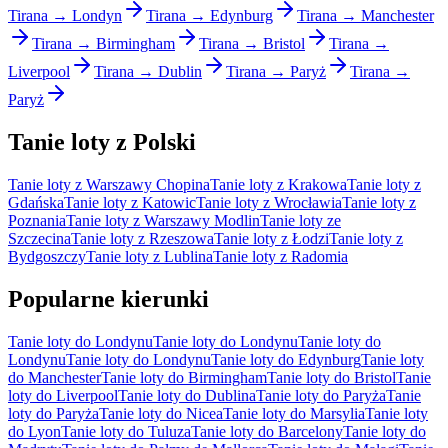
Tirana → Londyn
Tirana → Edynburg
Tirana → Manchester
Tirana → Birmingham
Tirana → Bristol
Tirana →
Liverpool
Tirana → Dublin
Tirana → Paryż
Tirana →
Paryż
Tanie loty z Polski
Tanie loty z Warszawy Chopina
Tanie loty z Krakowa
Tanie loty z
Gdańska
Tanie loty z Katowic
Tanie loty z Wrocławia
Tanie loty z
Poznania
Tanie loty z Warszawy Modlin
Tanie loty ze
Szczecina
Tanie loty z Rzeszowa
Tanie loty z Łodzi
Tanie loty z
Bydgoszczy
Tanie loty z Lublina
Tanie loty z Radomia
Popularne kierunki
Tanie loty do Londynu
Tanie loty do Londynu
Tanie loty do
Londynu
Tanie loty do Londynu
Tanie loty do Edynburg
Tanie loty
do Manchester
Tanie loty do Birmingham
Tanie loty do Bristol
Tanie
loty do Liverpool
Tanie loty do Dublina
Tanie loty do Paryża
Tanie
loty do Paryża
Tanie loty do Nicea
Tanie loty do Marsylia
Tanie loty
do Lyon
Tanie loty do Tuluza
Tanie loty do Barcelony
Tanie loty do