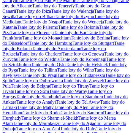
Madrytu
Tanie loty do Palmy de Mallorca
Tanie loty do Malagi
Tanie
loty do Alicante
Tanie loty do Teneryfy
Tanie loty do Gran
Canarii
Tanie loty do Ibiza
Tanie loty do Walencja
Tanie loty do
Sewilla
Tanie loty do Bilbao
Tanie loty do Rzymu
Tanie loty do
Mediolanu
Tanie loty do Neapol
Tanie loty do Wenecja
Tanie loty do
Katania
Tanie loty do Palermo
Tanie loty do Bolonia
Tanie loty do
Piza
Tanie loty do Florencja
Tanie loty do Bari
Tanie loty do
Frankfurtu
Tanie loty do Monachium
Tanie loty do Berlina
Tanie loty
do Düsseldorf
Tanie loty do Hamburg
Tanie loty do Stuttgart
Tanie
loty do Kolonia
Tanie loty do Amsterdamu
Tanie loty do
Bruksela
Tanie loty do Charleroi
Tanie loty do Genewa
Tanie loty do
Zurychu
Tanie loty do Wiednia
Tanie loty do Kopenhagi
Tanie loty
do Sztokholmu
Tanie loty do Oslo
Tanie loty do Helsinek
Tanie loty
do Ryga
Tanie loty do Tallinn
Tanie loty do Wilno
Tanie loty do
Reykjavik
Tanie loty do Pragi
Tanie loty do Budapesztu
Tanie loty do
Splitu
Tanie loty do Dubrownika
Tanie loty do Zagrzeb
Tanie loty do
Pula
Tanie loty do Belgrad
Tanie loty do Tirany
Tanie loty do
Tivatu
Tanie loty do Sofii
Tanie loty do Warny
Tanie loty do
Burgas
Tanie loty do Stambułu
Tanie loty do Stambułu
Tanie loty do
Ankara
Tanie loty do Antalyi
Tanie loty do Tel Awiw
Tanie loty do
Larnaki
Tanie loty do Malty
Tanie loty do Aten
Tanie loty do
Heraklionu
Tanie loty do Rodos
Tanie loty do Santorini
Tanie loty do
Hurghady
Tanie loty do Sharm el-Sheikh
Tanie loty do Marsa
Alam
Tanie loty do Marrakeszu
Tanie loty do Agadiru
Tanie loty do
Dubaju
Tanie loty do Abu Zabi
Tanie loty do Dohy
Tanie loty do