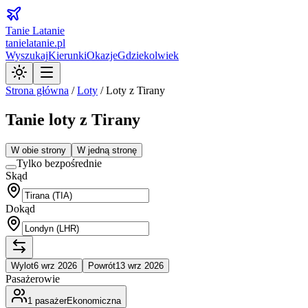
Tanie Latanie
tanielatanie.pl
Wyszukaj
Kierunki
Okazje
Gdziekolwiek
Strona główna
/
Loty
/
Loty z Tirany
Tanie loty z Tirany
W obie strony
W jedną stronę
Tylko bezpośrednie
Skąd
Dokąd
Wylot
6 wrz 2026
Powrót
13 wrz 2026
Pasażerowie
1
pasażer
Ekonomiczna