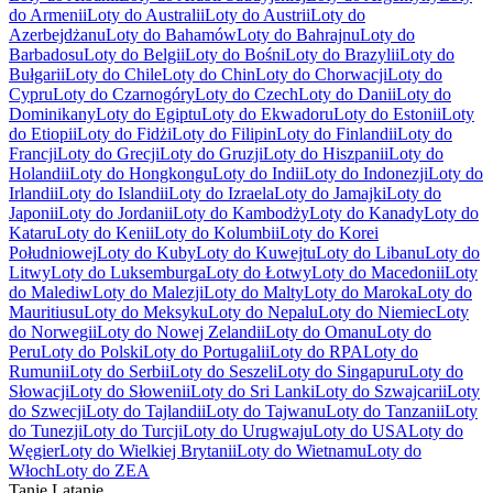
do Armenii
Loty do Australii
Loty do Austrii
Loty do
Azerbejdżanu
Loty do Bahamów
Loty do Bahrajnu
Loty do
Barbadosu
Loty do Belgii
Loty do Bośni
Loty do Brazylii
Loty do
Bułgarii
Loty do Chile
Loty do Chin
Loty do Chorwacji
Loty do
Cypru
Loty do Czarnogóry
Loty do Czech
Loty do Danii
Loty do
Dominikany
Loty do Egiptu
Loty do Ekwadoru
Loty do Estonii
Loty
do Etiopii
Loty do Fidżi
Loty do Filipin
Loty do Finlandii
Loty do
Francji
Loty do Grecji
Loty do Gruzji
Loty do Hiszpanii
Loty do
Holandii
Loty do Hongkongu
Loty do Indii
Loty do Indonezji
Loty do
Irlandii
Loty do Islandii
Loty do Izraela
Loty do Jamajki
Loty do
Japonii
Loty do Jordanii
Loty do Kambodży
Loty do Kanady
Loty do
Kataru
Loty do Kenii
Loty do Kolumbii
Loty do Korei
Południowej
Loty do Kuby
Loty do Kuwejtu
Loty do Libanu
Loty do
Litwy
Loty do Luksemburga
Loty do Łotwy
Loty do Macedonii
Loty
do Malediw
Loty do Malezji
Loty do Malty
Loty do Maroka
Loty do
Mauritiusu
Loty do Meksyku
Loty do Nepalu
Loty do Niemiec
Loty
do Norwegii
Loty do Nowej Zelandii
Loty do Omanu
Loty do
Peru
Loty do Polski
Loty do Portugalii
Loty do RPA
Loty do
Rumunii
Loty do Serbii
Loty do Seszeli
Loty do Singapuru
Loty do
Słowacji
Loty do Słowenii
Loty do Sri Lanki
Loty do Szwajcarii
Loty
do Szwecji
Loty do Tajlandii
Loty do Tajwanu
Loty do Tanzanii
Loty
do Tunezji
Loty do Turcji
Loty do Urugwaju
Loty do USA
Loty do
Węgier
Loty do Wielkiej Brytanii
Loty do Wietnamu
Loty do
Włoch
Loty do ZEA
Tanie Latanie