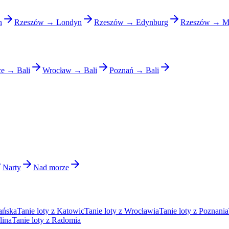
n
Rzeszów → Londyn
Rzeszów → Edynburg
Rzeszów → Ma
e → Bali
Wrocław → Bali
Poznań → Bali
Narty
Nad morze
ańska
Tanie loty z Katowic
Tanie loty z Wrocławia
Tanie loty z Poznania
lina
Tanie loty z Radomia