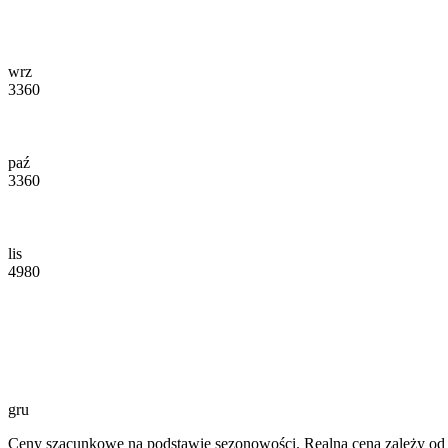
wrz
3360
paź
3360
lis
4980
gru
Ceny szacunkowe na podstawie sezonowości. Realna cena zależy od d