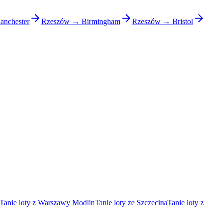
nchester
Rzeszów → Birmingham
Rzeszów → Bristol
Tanie loty z Warszawy Modlin
Tanie loty ze Szczecina
Tanie loty z