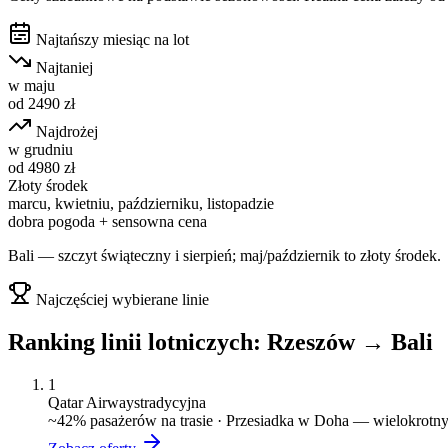
Najtańszy miesiąc na lot
Najtaniej
w
maju
od
2490
zł
Najdrożej
w
grudniu
od
4980
zł
Złoty środek
marcu, kwietniu, październiku, listopadzie
dobra pogoda + sensowna cena
Bali — szczyt świąteczny i sierpień; maj/październik to złoty środek.
Najczęściej wybierane linie
Ranking linii lotniczych:
Rzeszów
→
Bali
1
Qatar Airways
tradycyjna
~
42
% pasażerów na trasie ·
Przesiadka w Doha — wielokrotny