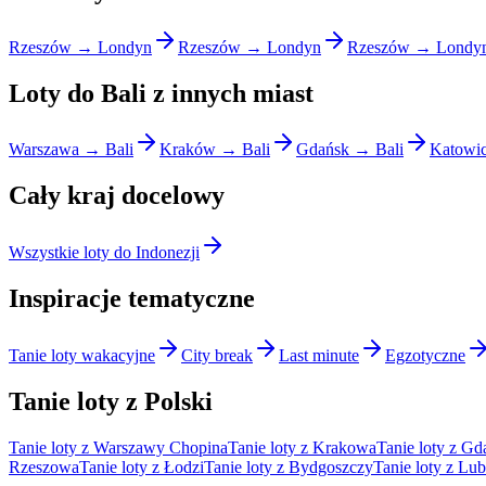
Rzeszów → Londyn
Rzeszów → Londyn
Rzeszów → Londy
Loty do Bali z innych miast
Warszawa → Bali
Kraków → Bali
Gdańsk → Bali
Katowic
Cały kraj docelowy
Wszystkie loty do Indonezji
Inspiracje tematyczne
Tanie loty wakacyjne
City break
Last minute
Egzotyczne
Tanie loty z Polski
Tanie loty z Warszawy Chopina
Tanie loty z Krakowa
Tanie loty z Gd
Rzeszowa
Tanie loty z Łodzi
Tanie loty z Bydgoszczy
Tanie loty z Lub