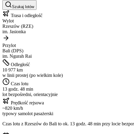
Szukaj lotów
Trasa i odległość
Wylot
Rzeszów
(
RZE
)
im.
Jasionka
Przylot
Bali
(
DPS
)
im.
Ngurah Rai
Odległość
10 977
km
w linii prostej (po wielkim kole)
Czas lotu
13 godz. 48 min
lot bezpośredni, orientacyjnie
Prędkość rejsowa
~
820
km/h
typowy samolot pasażerski
Czas lotu z
Rzeszów
do
Bali
to ok.
13 godz. 48 min
przy locie bezpoś