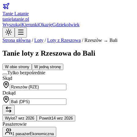
Tanie Latanie
tanielatanie.pl
Wyszukaj
Kierunki
Okazje
Gdziekolwiek
Strona główna
/
Loty
/
Loty z
Rzeszowa
/
Rzeszów → Bali
Tanie loty z Rzeszowa do Bali
W obie strony
W jedną stronę
Tylko bezpośrednie
Skąd
Dokąd
Wylot
7 wrz 2026
Powrót
14 wrz 2026
Pasażerowie
1
pasażer
Ekonomiczna