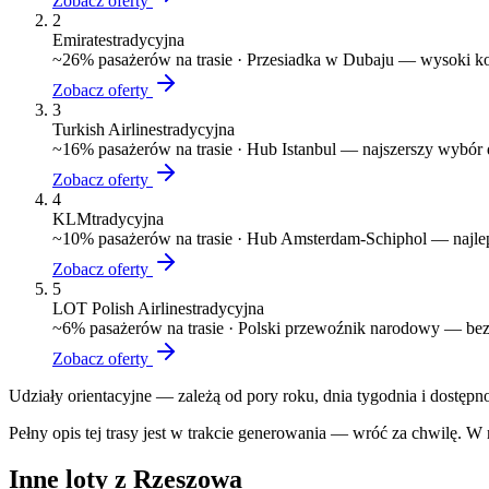
Zobacz oferty
2
Emirates
tradycyjna
~
26
% pasażerów na trasie ·
Przesiadka w Dubaju — wysoki komf
Zobacz oferty
3
Turkish Airlines
tradycyjna
~
16
% pasażerów na trasie ·
Hub Istanbul — najszerszy wybór de
Zobacz oferty
4
KLM
tradycyjna
~
10
% pasażerów na trasie ·
Hub Amsterdam-Schiphol — najlepsz
Zobacz oferty
5
LOT Polish Airlines
tradycyjna
~
6
% pasażerów na trasie ·
Polski przewoźnik narodowy — bezp
Zobacz oferty
Udziały orientacyjne — zależą od pory roku, dnia tygodnia i dostępn
Pełny opis tej trasy jest w trakcie generowania — wróć za chwilę. W
Inne loty z Rzeszowa