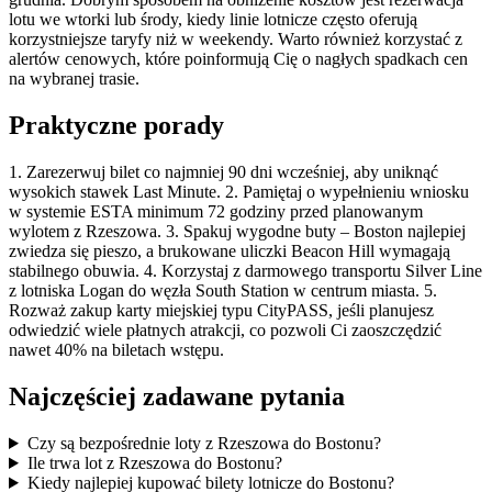
lotu we wtorki lub środy, kiedy linie lotnicze często oferują
korzystniejsze taryfy niż w weekendy. Warto również korzystać z
alertów cenowych, które poinformują Cię o nagłych spadkach cen
na wybranej trasie.
Praktyczne porady
1. Zarezerwuj bilet co najmniej 90 dni wcześniej, aby uniknąć
wysokich stawek Last Minute. 2. Pamiętaj o wypełnieniu wniosku
w systemie ESTA minimum 72 godziny przed planowanym
wylotem z Rzeszowa. 3. Spakuj wygodne buty – Boston najlepiej
zwiedza się pieszo, a brukowane uliczki Beacon Hill wymagają
stabilnego obuwia. 4. Korzystaj z darmowego transportu Silver Line
z lotniska Logan do węzła South Station w centrum miasta. 5.
Rozważ zakup karty miejskiej typu CityPASS, jeśli planujesz
odwiedzić wiele płatnych atrakcji, co pozwoli Ci zaoszczędzić
nawet 40% na biletach wstępu.
Najczęściej zadawane pytania
Czy są bezpośrednie loty z Rzeszowa do Bostonu?
Ile trwa lot z Rzeszowa do Bostonu?
Kiedy najlepiej kupować bilety lotnicze do Bostonu?