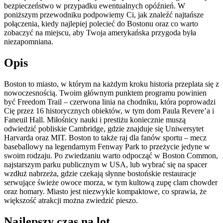
bezpieczeństwo w przypadku ewentualnych opóźnień. W
poniższym przewodniku podpowiemy Ci, jak znaleźć najtańsze
połączenia, kiedy najlepiej polecieć do Bostonu oraz co warto
zobaczyć na miejscu, aby Twoja amerykańska przygoda była
niezapomniana.
Opis
Boston to miasto, w którym na każdym kroku historia przeplata się z
nowoczesnością. Twoim głównym punktem programu powinien
być Freedom Trail – czerwona linia na chodniku, która poprowadzi
Cię przez 16 historycznych obiektów, w tym dom Paula Revere’a i
Faneuil Hall. Miłośnicy nauki i prestiżu koniecznie muszą
odwiedzić pobliskie Cambridge, gdzie znajduje się Uniwersytet
Harvarda oraz MIT. Boston to także raj dla fanów sportu – mecz
baseballowy na legendarnym Fenway Park to przeżycie jedyne w
swoim rodzaju. Po zwiedzaniu warto odpocząć w Boston Common,
najstarszym parku publicznym w USA, lub wybrać się na spacer
wzdłuż nabrzeża, gdzie czekają słynne bostońskie restauracje
serwujące świeże owoce morza, w tym kultową zupę clam chowder
oraz homary. Miasto jest niezwykle kompaktowe, co sprawia, że
większość atrakcji można zwiedzić pieszo.
Najlepszy czas na lot