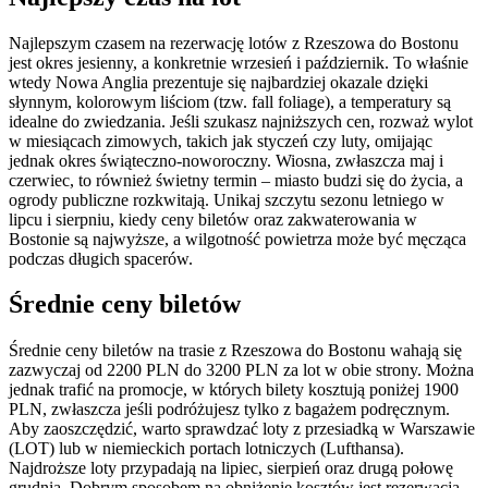
Najlepszym czasem na rezerwację lotów z Rzeszowa do Bostonu
jest okres jesienny, a konkretnie wrzesień i październik. To właśnie
wtedy Nowa Anglia prezentuje się najbardziej okazale dzięki
słynnym, kolorowym liściom (tzw. fall foliage), a temperatury są
idealne do zwiedzania. Jeśli szukasz najniższych cen, rozważ wylot
w miesiącach zimowych, takich jak styczeń czy luty, omijając
jednak okres świąteczno-noworoczny. Wiosna, zwłaszcza maj i
czerwiec, to również świetny termin – miasto budzi się do życia, a
ogrody publiczne rozkwitają. Unikaj szczytu sezonu letniego w
lipcu i sierpniu, kiedy ceny biletów oraz zakwaterowania w
Bostonie są najwyższe, a wilgotność powietrza może być męcząca
podczas długich spacerów.
Średnie ceny biletów
Średnie ceny biletów na trasie z Rzeszowa do Bostonu wahają się
zazwyczaj od 2200 PLN do 3200 PLN za lot w obie strony. Można
jednak trafić na promocje, w których bilety kosztują poniżej 1900
PLN, zwłaszcza jeśli podróżujesz tylko z bagażem podręcznym.
Aby zaoszczędzić, warto sprawdzać loty z przesiadką w Warszawie
(LOT) lub w niemieckich portach lotniczych (Lufthansa).
Najdroższe loty przypadają na lipiec, sierpień oraz drugą połowę
grudnia. Dobrym sposobem na obniżenie kosztów jest rezerwacja