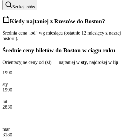
Szukaj lotów
Kiedy najtaniej
z Rzeszów do Boston
?
Średnia cena „od" wg miesiąca (ostatnie 12 miesięcy z naszej
historii).
Średnie ceny biletów
do Boston
w ciągu roku
Orientacyjne ceny od (zł) — najtaniej w
sty
, najdrożej w
lip
.
1990
sty
1990
lut
2830
mar
3180