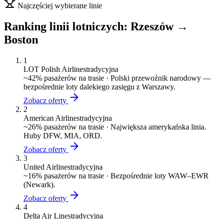
Najczęściej wybierane linie
Ranking linii lotniczych:
Rzeszów
→
Boston
1
LOT Polish Airlines
tradycyjna
~
42
% pasażerów na trasie ·
Polski przewoźnik narodowy —
bezpośrednie loty dalekiego zasięgu z Warszawy.
Zobacz oferty
2
American Airlines
tradycyjna
~
26
% pasażerów na trasie ·
Największa amerykańska linia.
Huby DFW, MIA, ORD.
Zobacz oferty
3
United Airlines
tradycyjna
~
16
% pasażerów na trasie ·
Bezpośrednie loty WAW–EWR
(Newark).
Zobacz oferty
4
Delta Air Lines
tradycyjna