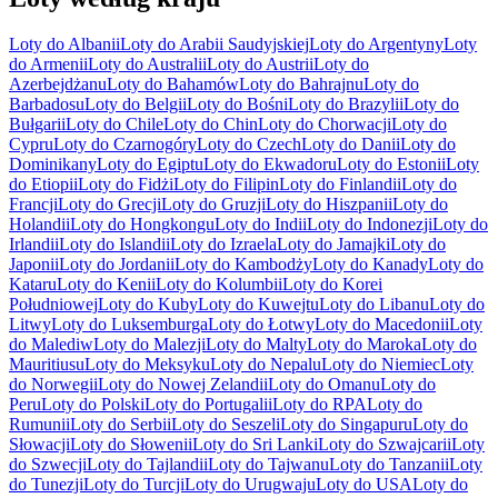
Loty do Albanii
Loty do Arabii Saudyjskiej
Loty do Argentyny
Loty
do Armenii
Loty do Australii
Loty do Austrii
Loty do
Azerbejdżanu
Loty do Bahamów
Loty do Bahrajnu
Loty do
Barbadosu
Loty do Belgii
Loty do Bośni
Loty do Brazylii
Loty do
Bułgarii
Loty do Chile
Loty do Chin
Loty do Chorwacji
Loty do
Cypru
Loty do Czarnogóry
Loty do Czech
Loty do Danii
Loty do
Dominikany
Loty do Egiptu
Loty do Ekwadoru
Loty do Estonii
Loty
do Etiopii
Loty do Fidżi
Loty do Filipin
Loty do Finlandii
Loty do
Francji
Loty do Grecji
Loty do Gruzji
Loty do Hiszpanii
Loty do
Holandii
Loty do Hongkongu
Loty do Indii
Loty do Indonezji
Loty do
Irlandii
Loty do Islandii
Loty do Izraela
Loty do Jamajki
Loty do
Japonii
Loty do Jordanii
Loty do Kambodży
Loty do Kanady
Loty do
Kataru
Loty do Kenii
Loty do Kolumbii
Loty do Korei
Południowej
Loty do Kuby
Loty do Kuwejtu
Loty do Libanu
Loty do
Litwy
Loty do Luksemburga
Loty do Łotwy
Loty do Macedonii
Loty
do Malediw
Loty do Malezji
Loty do Malty
Loty do Maroka
Loty do
Mauritiusu
Loty do Meksyku
Loty do Nepalu
Loty do Niemiec
Loty
do Norwegii
Loty do Nowej Zelandii
Loty do Omanu
Loty do
Peru
Loty do Polski
Loty do Portugalii
Loty do RPA
Loty do
Rumunii
Loty do Serbii
Loty do Seszeli
Loty do Singapuru
Loty do
Słowacji
Loty do Słowenii
Loty do Sri Lanki
Loty do Szwajcarii
Loty
do Szwecji
Loty do Tajlandii
Loty do Tajwanu
Loty do Tanzanii
Loty
do Tunezji
Loty do Turcji
Loty do Urugwaju
Loty do USA
Loty do