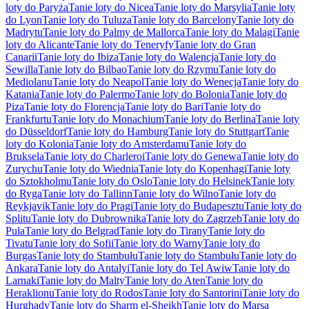
loty do Paryża
Tanie loty do Nicea
Tanie loty do Marsylia
Tanie loty
do Lyon
Tanie loty do Tuluza
Tanie loty do Barcelony
Tanie loty do
Madrytu
Tanie loty do Palmy de Mallorca
Tanie loty do Malagi
Tanie
loty do Alicante
Tanie loty do Teneryfy
Tanie loty do Gran
Canarii
Tanie loty do Ibiza
Tanie loty do Walencja
Tanie loty do
Sewilla
Tanie loty do Bilbao
Tanie loty do Rzymu
Tanie loty do
Mediolanu
Tanie loty do Neapol
Tanie loty do Wenecja
Tanie loty do
Katania
Tanie loty do Palermo
Tanie loty do Bolonia
Tanie loty do
Piza
Tanie loty do Florencja
Tanie loty do Bari
Tanie loty do
Frankfurtu
Tanie loty do Monachium
Tanie loty do Berlina
Tanie loty
do Düsseldorf
Tanie loty do Hamburg
Tanie loty do Stuttgart
Tanie
loty do Kolonia
Tanie loty do Amsterdamu
Tanie loty do
Bruksela
Tanie loty do Charleroi
Tanie loty do Genewa
Tanie loty do
Zurychu
Tanie loty do Wiednia
Tanie loty do Kopenhagi
Tanie loty
do Sztokholmu
Tanie loty do Oslo
Tanie loty do Helsinek
Tanie loty
do Ryga
Tanie loty do Tallinn
Tanie loty do Wilno
Tanie loty do
Reykjavik
Tanie loty do Pragi
Tanie loty do Budapesztu
Tanie loty do
Splitu
Tanie loty do Dubrownika
Tanie loty do Zagrzeb
Tanie loty do
Pula
Tanie loty do Belgrad
Tanie loty do Tirany
Tanie loty do
Tivatu
Tanie loty do Sofii
Tanie loty do Warny
Tanie loty do
Burgas
Tanie loty do Stambułu
Tanie loty do Stambułu
Tanie loty do
Ankara
Tanie loty do Antalyi
Tanie loty do Tel Awiw
Tanie loty do
Larnaki
Tanie loty do Malty
Tanie loty do Aten
Tanie loty do
Heraklionu
Tanie loty do Rodos
Tanie loty do Santorini
Tanie loty do
Hurghady
Tanie loty do Sharm el-Sheikh
Tanie loty do Marsa