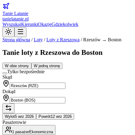
Tanie Latanie
tanielatanie.pl
Wyszukaj
Kierunki
Okazje
Gdziekolwiek
Strona główna
/
Loty
/
Loty z
Rzeszowa
/
Rzeszów → Boston
Tanie loty z Rzeszowa do Boston
W obie strony
W jedną stronę
Tylko bezpośrednie
Skąd
Dokąd
Wylot
5 wrz 2026
Powrót
12 wrz 2026
Pasażerowie
1
pasażer
Ekonomiczna