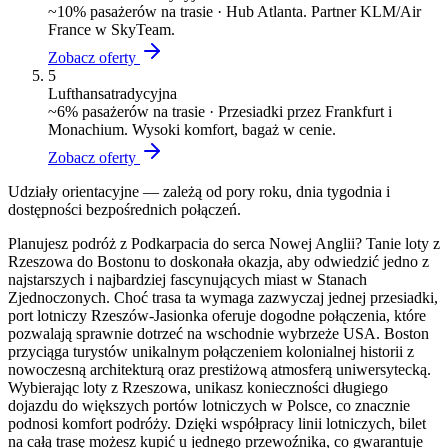
~
10
% pasażerów na trasie ·
Hub Atlanta. Partner KLM/Air
France w SkyTeam.
Zobacz oferty
5
Lufthansa
tradycyjna
~
6
% pasażerów na trasie ·
Przesiadki przez Frankfurt i
Monachium. Wysoki komfort, bagaż w cenie.
Zobacz oferty
Udziały orientacyjne — zależą od pory roku, dnia tygodnia i
dostępności bezpośrednich połączeń.
Planujesz podróż z Podkarpacia do serca Nowej Anglii? Tanie loty z
Rzeszowa do Bostonu to doskonała okazja, aby odwiedzić jedno z
najstarszych i najbardziej fascynujących miast w Stanach
Zjednoczonych. Choć trasa ta wymaga zazwyczaj jednej przesiadki,
port lotniczy Rzeszów-Jasionka oferuje dogodne połączenia, które
pozwalają sprawnie dotrzeć na wschodnie wybrzeże USA. Boston
przyciąga turystów unikalnym połączeniem kolonialnej historii z
nowoczesną architekturą oraz prestiżową atmosferą uniwersytecką.
Wybierając loty z Rzeszowa, unikasz konieczności długiego
dojazdu do większych portów lotniczych w Polsce, co znacznie
podnosi komfort podróży. Dzięki współpracy linii lotniczych, bilet
na całą trasę możesz kupić u jednego przewoźnika, co gwarantuje