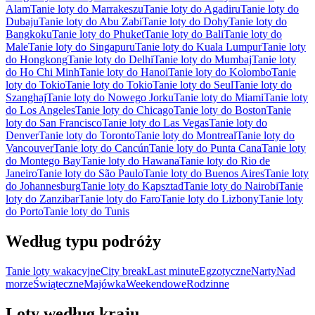
Alam
Tanie loty do Marrakeszu
Tanie loty do Agadiru
Tanie loty do
Dubaju
Tanie loty do Abu Zabi
Tanie loty do Dohy
Tanie loty do
Bangkoku
Tanie loty do Phuket
Tanie loty do Bali
Tanie loty do
Male
Tanie loty do Singapuru
Tanie loty do Kuala Lumpur
Tanie loty
do Hongkong
Tanie loty do Delhi
Tanie loty do Mumbaj
Tanie loty
do Ho Chi Minh
Tanie loty do Hanoi
Tanie loty do Kolombo
Tanie
loty do Tokio
Tanie loty do Tokio
Tanie loty do Seul
Tanie loty do
Szanghaj
Tanie loty do Nowego Jorku
Tanie loty do Miami
Tanie loty
do Los Angeles
Tanie loty do Chicago
Tanie loty do Boston
Tanie
loty do San Francisco
Tanie loty do Las Vegas
Tanie loty do
Denver
Tanie loty do Toronto
Tanie loty do Montreal
Tanie loty do
Vancouver
Tanie loty do Cancún
Tanie loty do Punta Cana
Tanie loty
do Montego Bay
Tanie loty do Hawana
Tanie loty do Rio de
Janeiro
Tanie loty do São Paulo
Tanie loty do Buenos Aires
Tanie loty
do Johannesburg
Tanie loty do Kapsztad
Tanie loty do Nairobi
Tanie
loty do Zanzibar
Tanie loty do Faro
Tanie loty do Lizbony
Tanie loty
do Porto
Tanie loty do Tunis
Według typu podróży
Tanie loty wakacyjne
City break
Last minute
Egzotyczne
Narty
Nad
morze
Świąteczne
Majówka
Weekendowe
Rodzinne
Loty według kraju