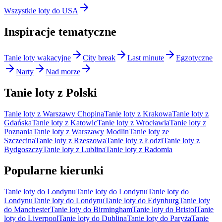
Wszystkie loty do USA
Inspiracje tematyczne
Tanie loty wakacyjne
City break
Last minute
Egzotyczne
Narty
Nad morze
Tanie loty z Polski
Tanie loty z Warszawy Chopina
Tanie loty z Krakowa
Tanie loty z
Gdańska
Tanie loty z Katowic
Tanie loty z Wrocławia
Tanie loty z
Poznania
Tanie loty z Warszawy Modlin
Tanie loty ze
Szczecina
Tanie loty z Rzeszowa
Tanie loty z Łodzi
Tanie loty z
Bydgoszczy
Tanie loty z Lublina
Tanie loty z Radomia
Popularne kierunki
Tanie loty do Londynu
Tanie loty do Londynu
Tanie loty do
Londynu
Tanie loty do Londynu
Tanie loty do Edynburg
Tanie loty
do Manchester
Tanie loty do Birmingham
Tanie loty do Bristol
Tanie
loty do Liverpool
Tanie loty do Dublina
Tanie loty do Paryża
Tanie