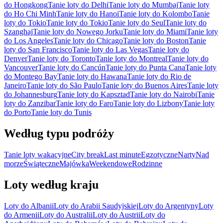
do Hongkong
Tanie loty do Delhi
Tanie loty do Mumbaj
Tanie loty
do Ho Chi Minh
Tanie loty do Hanoi
Tanie loty do Kolombo
Tanie
loty do Tokio
Tanie loty do Tokio
Tanie loty do Seul
Tanie loty do
Szanghaj
Tanie loty do Nowego Jorku
Tanie loty do Miami
Tanie loty
do Los Angeles
Tanie loty do Chicago
Tanie loty do Boston
Tanie
loty do San Francisco
Tanie loty do Las Vegas
Tanie loty do
Denver
Tanie loty do Toronto
Tanie loty do Montreal
Tanie loty do
Vancouver
Tanie loty do Cancún
Tanie loty do Punta Cana
Tanie loty
do Montego Bay
Tanie loty do Hawana
Tanie loty do Rio de
Janeiro
Tanie loty do São Paulo
Tanie loty do Buenos Aires
Tanie loty
do Johannesburg
Tanie loty do Kapsztad
Tanie loty do Nairobi
Tanie
loty do Zanzibar
Tanie loty do Faro
Tanie loty do Lizbony
Tanie loty
do Porto
Tanie loty do Tunis
Według typu podróży
Tanie loty wakacyjne
City break
Last minute
Egzotyczne
Narty
Nad
morze
Świąteczne
Majówka
Weekendowe
Rodzinne
Loty według kraju
Loty do Albanii
Loty do Arabii Saudyjskiej
Loty do Argentyny
Loty
do Armenii
Loty do Australii
Loty do Austrii
Loty do