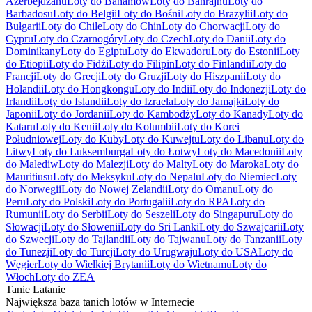
Azerbejdżanu
Loty do Bahamów
Loty do Bahrajnu
Loty do
Barbadosu
Loty do Belgii
Loty do Bośni
Loty do Brazylii
Loty do
Bułgarii
Loty do Chile
Loty do Chin
Loty do Chorwacji
Loty do
Cypru
Loty do Czarnogóry
Loty do Czech
Loty do Danii
Loty do
Dominikany
Loty do Egiptu
Loty do Ekwadoru
Loty do Estonii
Loty
do Etiopii
Loty do Fidżi
Loty do Filipin
Loty do Finlandii
Loty do
Francji
Loty do Grecji
Loty do Gruzji
Loty do Hiszpanii
Loty do
Holandii
Loty do Hongkongu
Loty do Indii
Loty do Indonezji
Loty do
Irlandii
Loty do Islandii
Loty do Izraela
Loty do Jamajki
Loty do
Japonii
Loty do Jordanii
Loty do Kambodży
Loty do Kanady
Loty do
Kataru
Loty do Kenii
Loty do Kolumbii
Loty do Korei
Południowej
Loty do Kuby
Loty do Kuwejtu
Loty do Libanu
Loty do
Litwy
Loty do Luksemburga
Loty do Łotwy
Loty do Macedonii
Loty
do Malediw
Loty do Malezji
Loty do Malty
Loty do Maroka
Loty do
Mauritiusu
Loty do Meksyku
Loty do Nepalu
Loty do Niemiec
Loty
do Norwegii
Loty do Nowej Zelandii
Loty do Omanu
Loty do
Peru
Loty do Polski
Loty do Portugalii
Loty do RPA
Loty do
Rumunii
Loty do Serbii
Loty do Seszeli
Loty do Singapuru
Loty do
Słowacji
Loty do Słowenii
Loty do Sri Lanki
Loty do Szwajcarii
Loty
do Szwecji
Loty do Tajlandii
Loty do Tajwanu
Loty do Tanzanii
Loty
do Tunezji
Loty do Turcji
Loty do Urugwaju
Loty do USA
Loty do
Węgier
Loty do Wielkiej Brytanii
Loty do Wietnamu
Loty do
Włoch
Loty do ZEA
Tanie Latanie
Największa baza tanich lotów w Internecie