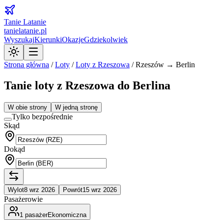
Tanie Latanie
tanielatanie.pl
Wyszukaj
Kierunki
Okazje
Gdziekolwiek
Strona główna
/
Loty
/
Loty z
Rzeszowa
/
Rzeszów → Berlin
Tanie loty z Rzeszowa do Berlina
W obie strony
W jedną stronę
Tylko bezpośrednie
Skąd
Dokąd
Wylot
8 wrz 2026
Powrót
15 wrz 2026
Pasażerowie
1
pasażer
Ekonomiczna