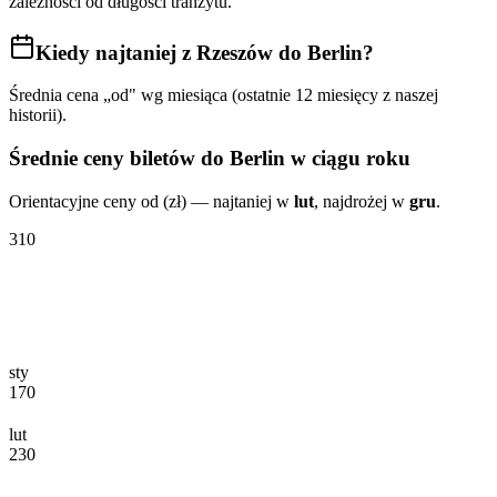
zależności od długości tranzytu.
Kiedy najtaniej
z Rzeszów do Berlin
?
Średnia cena „od" wg miesiąca (ostatnie 12 miesięcy z naszej
historii).
Średnie ceny biletów
do Berlin
w ciągu roku
Orientacyjne ceny od (zł) — najtaniej w
lut
, najdrożej w
gru
.
310
sty
170
lut
230