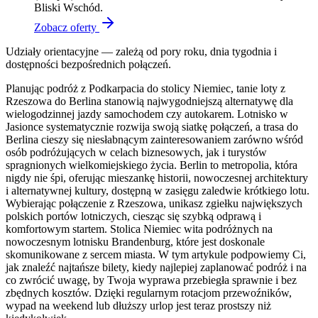
Bliski Wschód.
Zobacz oferty
Udziały orientacyjne — zależą od pory roku, dnia tygodnia i
dostępności bezpośrednich połączeń.
Planując podróż z Podkarpacia do stolicy Niemiec, tanie loty z
Rzeszowa do Berlina stanowią najwygodniejszą alternatywę dla
wielogodzinnej jazdy samochodem czy autokarem. Lotnisko w
Jasionce systematycznie rozwija swoją siatkę połączeń, a trasa do
Berlina cieszy się niesłabnącym zainteresowaniem zarówno wśród
osób podróżujących w celach biznesowych, jak i turystów
spragnionych wielkomiejskiego życia. Berlin to metropolia, która
nigdy nie śpi, oferując mieszankę historii, nowoczesnej architektury
i alternatywnej kultury, dostępną w zasięgu zaledwie krótkiego lotu.
Wybierając połączenie z Rzeszowa, unikasz zgiełku największych
polskich portów lotniczych, ciesząc się szybką odprawą i
komfortowym startem. Stolica Niemiec wita podróżnych na
nowoczesnym lotnisku Brandenburg, które jest doskonale
skomunikowane z sercem miasta. W tym artykule podpowiemy Ci,
jak znaleźć najtańsze bilety, kiedy najlepiej zaplanować podróż i na
co zwrócić uwagę, by Twoja wyprawa przebiegła sprawnie i bez
zbędnych kosztów. Dzięki regularnym rotacjom przewoźników,
wypad na weekend lub dłuższy urlop jest teraz prostszy niż