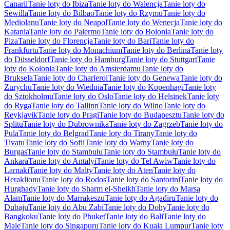
Canarii
Tanie loty do Ibiza
Tanie loty do Walencja
Tanie loty do
Sewilla
Tanie loty do Bilbao
Tanie loty do Rzymu
Tanie loty do
Mediolanu
Tanie loty do Neapol
Tanie loty do Wenecja
Tanie loty do
Katania
Tanie loty do Palermo
Tanie loty do Bolonia
Tanie loty do
Piza
Tanie loty do Florencja
Tanie loty do Bari
Tanie loty do
Frankfurtu
Tanie loty do Monachium
Tanie loty do Berlina
Tanie loty
do Düsseldorf
Tanie loty do Hamburg
Tanie loty do Stuttgart
Tanie
loty do Kolonia
Tanie loty do Amsterdamu
Tanie loty do
Bruksela
Tanie loty do Charleroi
Tanie loty do Genewa
Tanie loty do
Zurychu
Tanie loty do Wiednia
Tanie loty do Kopenhagi
Tanie loty
do Sztokholmu
Tanie loty do Oslo
Tanie loty do Helsinek
Tanie loty
do Ryga
Tanie loty do Tallinn
Tanie loty do Wilno
Tanie loty do
Reykjavik
Tanie loty do Pragi
Tanie loty do Budapesztu
Tanie loty do
Splitu
Tanie loty do Dubrownika
Tanie loty do Zagrzeb
Tanie loty do
Pula
Tanie loty do Belgrad
Tanie loty do Tirany
Tanie loty do
Tivatu
Tanie loty do Sofii
Tanie loty do Warny
Tanie loty do
Burgas
Tanie loty do Stambułu
Tanie loty do Stambułu
Tanie loty do
Ankara
Tanie loty do Antalyi
Tanie loty do Tel Awiw
Tanie loty do
Larnaki
Tanie loty do Malty
Tanie loty do Aten
Tanie loty do
Heraklionu
Tanie loty do Rodos
Tanie loty do Santorini
Tanie loty do
Hurghady
Tanie loty do Sharm el-Sheikh
Tanie loty do Marsa
Alam
Tanie loty do Marrakeszu
Tanie loty do Agadiru
Tanie loty do
Dubaju
Tanie loty do Abu Zabi
Tanie loty do Dohy
Tanie loty do
Bangkoku
Tanie loty do Phuket
Tanie loty do Bali
Tanie loty do
Male
Tanie loty do Singapuru
Tanie loty do Kuala Lumpur
Tanie loty