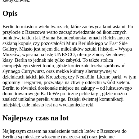
kiedykolwiek.
Opis
Berlin to miasto o wielu twarzach, które zachwyca kontrastami. Po
przylocie z Rzeszowa warto zacząć zwiedzanie od ikonicznych
punktów, takich jak Brama Brandenburska, gmach Reichstagu ze
szklaną kopułą czy pozostałości Muru Berlińskiego w East Side
Gallery. Miasto jest rajem dla miłośników sztuki i historii – Wyspa
Muzeów, wpisana na listę UNESCO, oferuje zbiory światowej
klasy. Berlin to jednak nie tylko zabytki. To także stolica
europejskiego street foodu, gdzie koniecznie trzeba spróbować
słynnego Currywurst, oraz mekka kultury alternatywnej w
dzielnicach takich jak Kreuzberg czy Neukölln. Liczne parki, w tym
ogromny Tiergarten, pozwalają na chwilę oddechu wśród zieleni.
Berlin to również doskonałe miejsce na zakupy – od luksusowego
domu towarowego KaDeWe po liczne pchle targi, gdzie można
znaleźć unikalne perełki vintage. Dzięki świetnej komunikacji
miejskiej, całe miasto jest na wyciągnięcie ręki.
Najlepszy czas na lot
Najlepszym czasem na znalezienie tanich lotów z Rzeszowa do
Berlina są miesiące wiosenne (marzec–maj) oraz jesienne