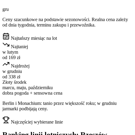
gru
Ceny szacunkowe na podstawie sezonowości. Realna cena zależy
od dnia tygodnia, terminu zakupu i przewoźnika.
Najtańszy miesiąc na lot
Najtaniej
w
lutym
od
169
zł
Najdrożej
w
grudniu
od
338
zł
Złoty środek
marcu, maju, październiku
dobra pogoda + sensowna cena
Berlin i Monachium: tanio przez większość roku; w grudniu
jarmarki podbijają ceny.
Najczęściej wybierane linie
Ranking linii lotniczych:
Rzeszów
→