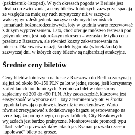
(październik–listopad). W tych okresach pogoda w Berlinie jest
idealna do zwiedzania, a ceny biletów lotniczych zazwyczaj spadają
ze względu na mniejszy ruch turystyczny niż w szczycie
wakacyjnym. Jeśli jednak marzysz o słynnych berlińskich
jarmarkach bożonarodzeniowych, loty w grudniu warto rezerwować
z dużym wyprzedzeniem. Lato, choć oferuje mnóstwo festiwali pod
gołym niebem, jest najdroższym okresem – wzrasta nie tylko cena
przelotu z Rzeszowa, ale również koszty zakwaterowania na
miejscu. Dla łowców okazji, środek tygodnia (wtorek-środa) to
zazwyczaj dni, w których ceny biletów są najbardziej atrakcyjne.
Średnie ceny biletów
Ceny biletów lotniczych na trasie z Rzeszowa do Berlina zaczynają
się już od około 80–150 PLN za lot w jedną stronę, jeśli korzystamy
z ofert tanich linii lotniczych. Średnio za bilet w obie strony
zapłacimy od 200 do 450 PLN. Aby zaoszczędzić, kluczowa jest
elastyczność w wyborze dat – loty z terminem wylotu w środku
tygodnia bywają o połowę tańsze niż te weekendowe. Warto
również zrezygnować z dodatkowego bagażu rejestrowanego na
rzecz bagażu podręcznego, co przy krótkich, City Breakowych
wyjazdach jest bardzo praktyczne. Monitorowanie promocji typu
"flash sale" u przewoźników takich jak Ryanair pozwala czasem
„upolować” bilety za grosze.