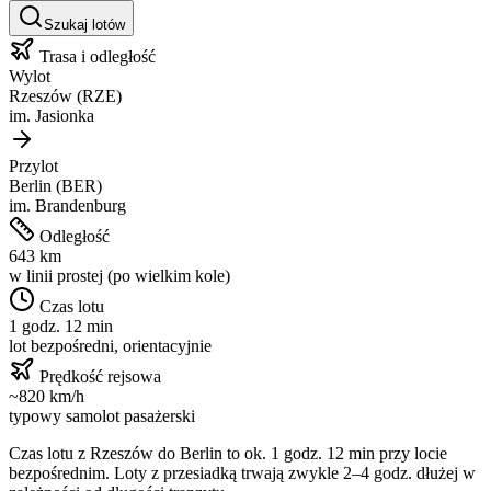
Szukaj lotów
Trasa i odległość
Wylot
Rzeszów
(
RZE
)
im.
Jasionka
Przylot
Berlin
(
BER
)
im.
Brandenburg
Odległość
643
km
w linii prostej (po wielkim kole)
Czas lotu
1 godz. 12 min
lot bezpośredni, orientacyjnie
Prędkość rejsowa
~
820
km/h
typowy samolot pasażerski
Czas lotu z
Rzeszów
do
Berlin
to ok.
1 godz. 12 min
przy locie
bezpośrednim. Loty z przesiadką trwają zwykle 2–4 godz. dłużej w