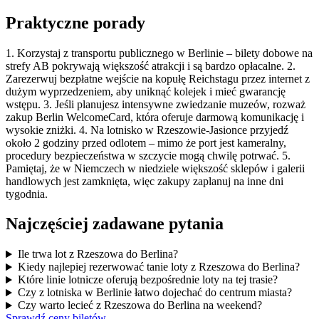
Praktyczne porady
1. Korzystaj z transportu publicznego w Berlinie – bilety dobowe na
strefy AB pokrywają większość atrakcji i są bardzo opłacalne. 2.
Zarezerwuj bezpłatne wejście na kopułę Reichstagu przez internet z
dużym wyprzedzeniem, aby uniknąć kolejek i mieć gwarancję
wstępu. 3. Jeśli planujesz intensywne zwiedzanie muzeów, rozważ
zakup Berlin WelcomeCard, która oferuje darmową komunikację i
wysokie zniżki. 4. Na lotnisko w Rzeszowie-Jasionce przyjedź
około 2 godziny przed odlotem – mimo że port jest kameralny,
procedury bezpieczeństwa w szczycie mogą chwilę potrwać. 5.
Pamiętaj, że w Niemczech w niedziele większość sklepów i galerii
handlowych jest zamknięta, więc zakupy zaplanuj na inne dni
tygodnia.
Najczęściej zadawane pytania
Ile trwa lot z Rzeszowa do Berlina?
Kiedy najlepiej rezerwować tanie loty z Rzeszowa do Berlina?
Które linie lotnicze oferują bezpośrednie loty na tej trasie?
Czy z lotniska w Berlinie łatwo dojechać do centrum miasta?
Czy warto lecieć z Rzeszowa do Berlina na weekend?
Sprawdź ceny biletów