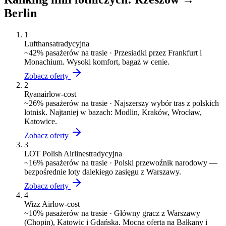
Berlin
1
Lufthansa
tradycyjna
~
42
% pasażerów na trasie ·
Przesiadki przez Frankfurt i
Monachium. Wysoki komfort, bagaż w cenie.
Zobacz oferty
2
Ryanair
low-cost
~
26
% pasażerów na trasie ·
Najszerszy wybór tras z polskich
lotnisk. Najtaniej w bazach: Modlin, Kraków, Wrocław,
Katowice.
Zobacz oferty
3
LOT Polish Airlines
tradycyjna
~
16
% pasażerów na trasie ·
Polski przewoźnik narodowy —
bezpośrednie loty dalekiego zasięgu z Warszawy.
Zobacz oferty
4
Wizz Air
low-cost
~
10
% pasażerów na trasie ·
Główny gracz z Warszawy
(Chopin), Katowic i Gdańska. Mocna oferta na Bałkany i