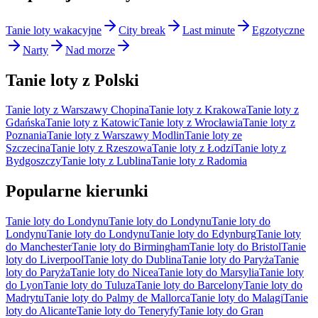
Tanie loty wakacyjne
City break
Last minute
Egzotyczne
Narty
Nad morze
Tanie loty z Polski
Tanie loty z Warszawy Chopina
Tanie loty z Krakowa
Tanie loty z
Gdańska
Tanie loty z Katowic
Tanie loty z Wrocławia
Tanie loty z
Poznania
Tanie loty z Warszawy Modlin
Tanie loty ze
Szczecina
Tanie loty z Rzeszowa
Tanie loty z Łodzi
Tanie loty z
Bydgoszczy
Tanie loty z Lublina
Tanie loty z Radomia
Popularne kierunki
Tanie loty do Londynu
Tanie loty do Londynu
Tanie loty do
Londynu
Tanie loty do Londynu
Tanie loty do Edynburg
Tanie loty
do Manchester
Tanie loty do Birmingham
Tanie loty do Bristol
Tanie
loty do Liverpool
Tanie loty do Dublina
Tanie loty do Paryża
Tanie
loty do Paryża
Tanie loty do Nicea
Tanie loty do Marsylia
Tanie loty
do Lyon
Tanie loty do Tuluza
Tanie loty do Barcelony
Tanie loty do
Madrytu
Tanie loty do Palmy de Mallorca
Tanie loty do Malagi
Tanie
loty do Alicante
Tanie loty do Teneryfy
Tanie loty do Gran