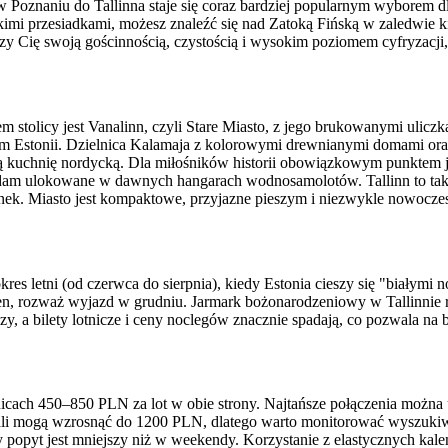
a w Poznaniu do Tallinna staje się coraz bardziej popularnym wyborem 
i przesiadkami, możesz znaleźć się nad Zatoką Fińską w zaledwie kil
zy Cię swoją gościnnością, czystością i wysokim poziomem cyfryzacji, 
em stolicy jest Vanalinn, czyli Stare Miasto, z jego brukowanymi ul
stonii. Dzielnica Kalamaja z kolorowymi drewnianymi domami oraz pobl
ną kuchnię nordycką. Dla miłośników historii obowiązkowym punktem 
sadam ulokowane w dawnych hangarach wodnosamolotów. Tallinn to 
. Miasto jest kompaktowe, przyjazne pieszym i niezwykle nowoczesne,
kres letni (od czerwca do sierpnia), kiedy Estonia cieszy się "białym
cen, rozważ wyjazd w grudniu. Jarmark bożonarodzeniowy w Tallinnie 
ejszy, a bilety lotnicze i ceny noclegów znacznie spadają, co pozwala 
nicach 450–850 PLN za lot w obie strony. Najtańsze połączenia można u
wali mogą wzrosnąć do 1200 PLN, dlatego warto monitorować wyszuki
dy popyt jest mniejszy niż w weekendy. Korzystanie z elastycznych k