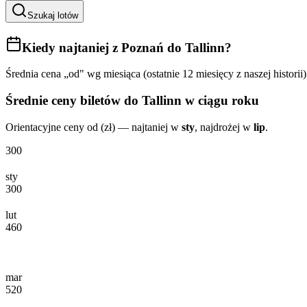
Szukaj lotów
Kiedy najtaniej
z Poznań do Tallinn
?
Średnia cena „od" wg miesiąca (ostatnie 12 miesięcy z naszej historii)
Średnie ceny biletów
do Tallinn
w ciągu roku
Orientacyjne ceny od (zł) — najtaniej w
sty
, najdrożej w
lip
.
300
sty
300
lut
460
mar
520