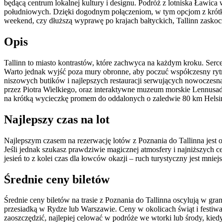
będącą centrum lokalnej kultury i designu. Podróż z lotniska Ławic
południowych. Dzięki dogodnym połączeniom, w tym opcjom z krótkim
weekend, czy dłuższą wyprawę po krajach bałtyckich, Tallinn zaskoc
Opis
Tallinn to miasto kontrastów, które zachwyca na każdym kroku. Serc
Warto jednak wyjść poza mury obronne, aby poczuć współczesny rytm E
niszowych butików i najlepszych restauracji serwujących nowoczes
przez Piotra Wielkiego, oraz interaktywne muzeum morskie Lennu
na krótką wycieczkę promem do oddalonych o zaledwie 80 km Helsinek
Najlepszy czas na lot
Najlepszym czasem na rezerwację lotów z Poznania do Tallinna jest o
Jeśli jednak szukasz prawdziwie magicznej atmosfery i najniższych 
jesień to z kolei czas dla łowców okazji – ruch turystyczny jest mni
Średnie ceny biletów
Średnie ceny biletów na trasie z Poznania do Tallinna oscylują w gra
przesiadką w Rydze lub Warszawie. Ceny w okolicach świąt i festi
zaoszczędzić, najlepiej celować w podróże we wtorki lub środy, kie