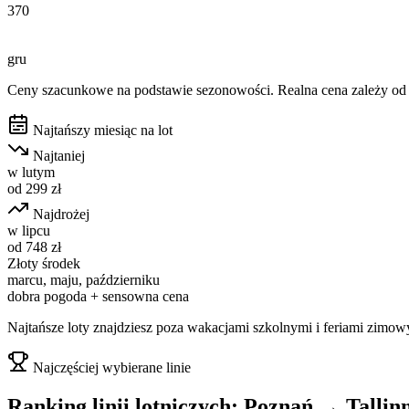
370
gru
Ceny szacunkowe na podstawie sezonowości. Realna cena zależy od d
Najtańszy miesiąc na lot
Najtaniej
w
lutym
od
299
zł
Najdrożej
w
lipcu
od
748
zł
Złoty środek
marcu, maju, październiku
dobra pogoda + sensowna cena
Najtańsze loty znajdziesz poza wakacjami szkolnymi i feriami zimow
Najczęściej wybierane linie
Ranking linii lotniczych:
Poznań
→
Tallin