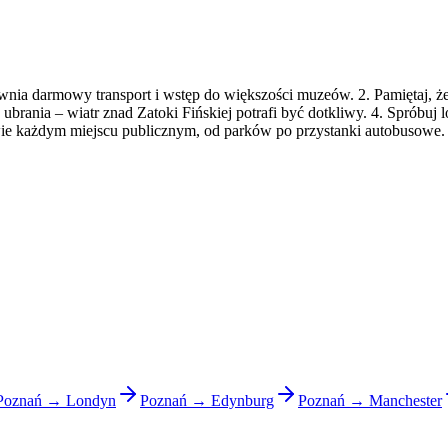
wnia darmowy transport i wstęp do większości muzeów. 2. Pamiętaj, że
e ubrania – wiatr znad Zatoki Fińskiej potrafi być dotkliwy. 4. Spróbuj 
awie każdym miejscu publicznym, od parków po przystanki autobusowe.
Poznań → Londyn
Poznań → Edynburg
Poznań → Manchester