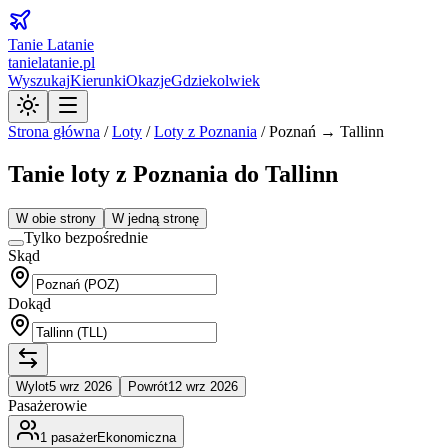
Tanie Latanie
tanielatanie.pl
Wyszukaj
Kierunki
Okazje
Gdziekolwiek
Strona główna
/
Loty
/
Loty z
Poznania
/
Poznań → Tallinn
Tanie loty z Poznania do Tallinn
W obie strony
W jedną stronę
Tylko bezpośrednie
Skąd
Dokąd
Wylot
5 wrz 2026
Powrót
12 wrz 2026
Pasażerowie
1
pasażer
Ekonomiczna