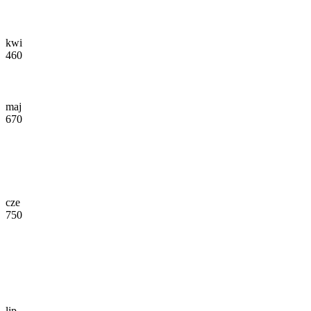
kwi
460
maj
670
cze
750
lip