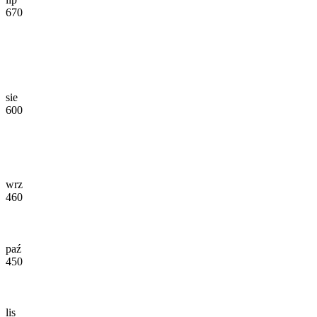
670
sie
600
wrz
460
paź
450
lis