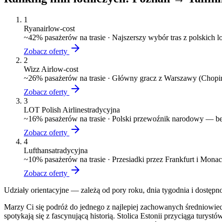
1
Ryanair
low-cost
~
42
% pasażerów na trasie ·
Najszerszy wybór tras z polskich 
Zobacz oferty
2
Wizz Air
low-cost
~
26
% pasażerów na trasie ·
Główny gracz z Warszawy (Chopin)
Zobacz oferty
3
LOT Polish Airlines
tradycyjna
~
16
% pasażerów na trasie ·
Polski przewoźnik narodowy — bez
Zobacz oferty
4
Lufthansa
tradycyjna
~
10
% pasażerów na trasie ·
Przesiadki przez Frankfurt i Mona
Zobacz oferty
Udziały orientacyjne — zależą od pory roku, dnia tygodnia i dostępn
Marzy Ci się podróż do jednego z najlepiej zachowanych średniowiec
spotykają się z fascynującą historią. Stolica Estonii przyciąga tu