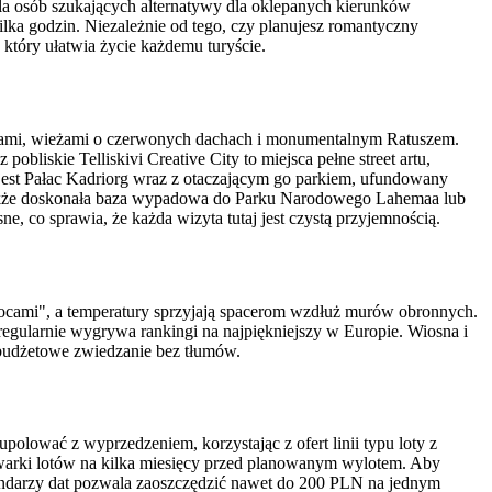
dla osób szukających alternatywy dla oklepanych kierunków
ka godzin. Niezależnie od tego, czy planujesz romantyczny
który ułatwia życie każdemu turyście.
iczkami, wieżami o czerwonych dachach i monumentalnym Ratuszem.
iskie Telliskivi Creative City to miejsca pełne street artu,
jest Pałac Kadriorg wraz z otaczającym go parkiem, ufundowany
także doskonała baza wypadowa do Parku Narodowego Lahemaa lub
 co sprawia, że każda wizyta tutaj jest czystą przyjemnością.
i nocami", a temperatury sprzyjają spacerom wzdłuż murów obronnych.
regularnie wygrywa rankingi na najpiękniejszy w Europie. Wiosna i
na budżetowe zwiedzanie bez tłumów.
polować z wyprzedzeniem, korzystając z ofert linii typu loty z
warki lotów na kilka miesięcy przed planowanym wylotem. Aby
alendarzy dat pozwala zaoszczędzić nawet do 200 PLN na jednym