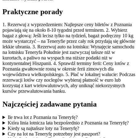
Praktyczne porady
1. Rezerwuj z wyprzedzeniem: Najlepsze ceny biletów z Poznania
pojawiają się na około 8-10 tygodni przed terminem. 2. Wybierz
bagaż z głową: Jeśli lecisz tylko na tydzień, bagaż podręczny 10 kg
może wystarczyć – na Teneryfie przez cały rok przydają się głównie
lekkie ubrania. 3. Rezerwuj auto na lotnisku: Wynajęcie samochodu
na lotnisku Teneryfa Południe jest zazwyczaj tańsze niż w
kurortach, a paliwo na wyspach ma niższe podatki niż w
kontynentalnej Hiszpanii. 4. Sprawdź terminy ferii: Ceny lotów z
Poznania gwałtownie rosną w okresie ferii zimowych dla
województwa wielkopolskiego. 5. Płać w lokalnej walucie: Podczas
rezerwacji lotów czy noclegów wybieraj płatność w euro lub
korzystaj z kart wielowalutowych, aby uniknąć niekorzystnych
kursów przewalutowania banku.
Najczęściej zadawane pytania
Ile trwa lot z Poznania na Teneryfę?
Która linia lotnicza lata bezpośrednio z Poznania na Teneryfę?
Kiedy są najtańsze loty na Teneryfę?
Czy na lot na Teneryfę potrzebny jest paszport?