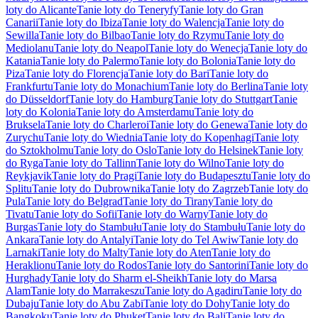
loty do Alicante
Tanie loty do Teneryfy
Tanie loty do Gran
Canarii
Tanie loty do Ibiza
Tanie loty do Walencja
Tanie loty do
Sewilla
Tanie loty do Bilbao
Tanie loty do Rzymu
Tanie loty do
Mediolanu
Tanie loty do Neapol
Tanie loty do Wenecja
Tanie loty do
Katania
Tanie loty do Palermo
Tanie loty do Bolonia
Tanie loty do
Piza
Tanie loty do Florencja
Tanie loty do Bari
Tanie loty do
Frankfurtu
Tanie loty do Monachium
Tanie loty do Berlina
Tanie loty
do Düsseldorf
Tanie loty do Hamburg
Tanie loty do Stuttgart
Tanie
loty do Kolonia
Tanie loty do Amsterdamu
Tanie loty do
Bruksela
Tanie loty do Charleroi
Tanie loty do Genewa
Tanie loty do
Zurychu
Tanie loty do Wiednia
Tanie loty do Kopenhagi
Tanie loty
do Sztokholmu
Tanie loty do Oslo
Tanie loty do Helsinek
Tanie loty
do Ryga
Tanie loty do Tallinn
Tanie loty do Wilno
Tanie loty do
Reykjavik
Tanie loty do Pragi
Tanie loty do Budapesztu
Tanie loty do
Splitu
Tanie loty do Dubrownika
Tanie loty do Zagrzeb
Tanie loty do
Pula
Tanie loty do Belgrad
Tanie loty do Tirany
Tanie loty do
Tivatu
Tanie loty do Sofii
Tanie loty do Warny
Tanie loty do
Burgas
Tanie loty do Stambułu
Tanie loty do Stambułu
Tanie loty do
Ankara
Tanie loty do Antalyi
Tanie loty do Tel Awiw
Tanie loty do
Larnaki
Tanie loty do Malty
Tanie loty do Aten
Tanie loty do
Heraklionu
Tanie loty do Rodos
Tanie loty do Santorini
Tanie loty do
Hurghady
Tanie loty do Sharm el-Sheikh
Tanie loty do Marsa
Alam
Tanie loty do Marrakeszu
Tanie loty do Agadiru
Tanie loty do
Dubaju
Tanie loty do Abu Zabi
Tanie loty do Dohy
Tanie loty do
Bangkoku
Tanie loty do Phuket
Tanie loty do Bali
Tanie loty do