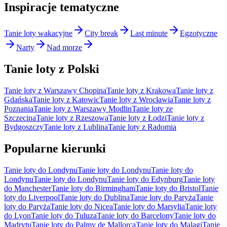
Inspiracje tematyczne
Tanie loty wakacyjne
City break
Last minute
Egzotyczne
Narty
Nad morze
Tanie loty z Polski
Tanie loty z Warszawy Chopina
Tanie loty z Krakowa
Tanie loty z
Gdańska
Tanie loty z Katowic
Tanie loty z Wrocławia
Tanie loty z
Poznania
Tanie loty z Warszawy Modlin
Tanie loty ze
Szczecina
Tanie loty z Rzeszowa
Tanie loty z Łodzi
Tanie loty z
Bydgoszczy
Tanie loty z Lublina
Tanie loty z Radomia
Popularne kierunki
Tanie loty do Londynu
Tanie loty do Londynu
Tanie loty do
Londynu
Tanie loty do Londynu
Tanie loty do Edynburg
Tanie loty
do Manchester
Tanie loty do Birmingham
Tanie loty do Bristol
Tanie
loty do Liverpool
Tanie loty do Dublina
Tanie loty do Paryża
Tanie
loty do Paryża
Tanie loty do Nicea
Tanie loty do Marsylia
Tanie loty
do Lyon
Tanie loty do Tuluza
Tanie loty do Barcelony
Tanie loty do
Madrytu
Tanie loty do Palmy de Mallorca
Tanie loty do Malagi
Tanie