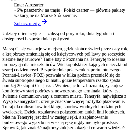
Enter Air
czarter
~
6
% pasażerów na trasie ·
Polski czarter — głównie pakiety
wakacyjne na Morze Śródziemne.
Zobacz oferty
Udziały orientacyjne — zależą od pory roku, dnia tygodnia i
dostępności bezpośrednich połączeń.
Marzą Ci się wakacje w miejscu, gdzie słońce świeci przez cały rok,
a krajobrazy zmieniają się od księżycowych pól lawy po soczyście
zielone lasy laurowe? Tanie loty z Poznania na Teneryfę to idealna
propozycja dla mieszkańców Wielkopolski szukających ucieczki od
szarej codzienności. Bezpośrednie połączenie z portu lotniczego
Poznań-Ławica (POZ) pozwala w kilka godzin przenieść się do
świata subtropikalnego klimatu, gdzie temperatura rzadko spada
poniżej 20 stopni Celsjusza. Wybierając lot z Poznania, zyskujesz
komfortowy start podróży z nowoczesnego terminala, który jest
świetnie skomunikowany z centrum miasta. Teneryfa, największa z
Wysp Kanaryjskich, oferuje znacznie więcej niż tylko plażowanie.
To raj dla miłośników trekkingu, sportów wodnych i rodzinnych
wycieczek. Dzięki regularnym połączeniom tanich linii lotniczych,
bilet na Teneryfę jest dziś w zasięgu ręki, a zaplanowanie
budżetowego wyjazdu na własną rękę nigdy nie było prostsze.
Sprawdź, jak znaleźć najkorzystniejsze okazje i co warto wiedzieć