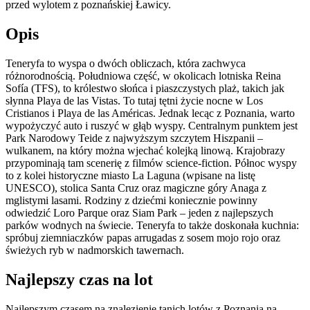
przed wylotem z poznańskiej Ławicy.
Opis
Teneryfa to wyspa o dwóch obliczach, która zachwyca
różnorodnością. Południowa część, w okolicach lotniska Reina
Sofía (TFS), to królestwo słońca i piaszczystych plaż, takich jak
słynna Playa de las Vistas. To tutaj tętni życie nocne w Los
Cristianos i Playa de las Américas. Jednak lecąc z Poznania, warto
wypożyczyć auto i ruszyć w głąb wyspy. Centralnym punktem jest
Park Narodowy Teide z najwyższym szczytem Hiszpanii –
wulkanem, na który można wjechać kolejką linową. Krajobrazy
przypominają tam scenerię z filmów science-fiction. Północ wyspy
to z kolei historyczne miasto La Laguna (wpisane na listę
UNESCO), stolica Santa Cruz oraz magiczne góry Anaga z
mglistymi lasami. Rodziny z dziećmi koniecznie powinny
odwiedzić Loro Parque oraz Siam Park – jeden z najlepszych
parków wodnych na świecie. Teneryfa to także doskonała kuchnia:
spróbuj ziemniaczków papas arrugadas z sosem mojo rojo oraz
świeżych ryb w nadmorskich tawernach.
Najlepszy czas na lot
Najlepszym czasem na znalezienie tanich lotów z Poznania na