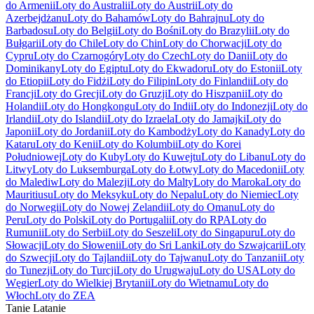
do Armenii
Loty do Australii
Loty do Austrii
Loty do
Azerbejdżanu
Loty do Bahamów
Loty do Bahrajnu
Loty do
Barbadosu
Loty do Belgii
Loty do Bośni
Loty do Brazylii
Loty do
Bułgarii
Loty do Chile
Loty do Chin
Loty do Chorwacji
Loty do
Cypru
Loty do Czarnogóry
Loty do Czech
Loty do Danii
Loty do
Dominikany
Loty do Egiptu
Loty do Ekwadoru
Loty do Estonii
Loty
do Etiopii
Loty do Fidżi
Loty do Filipin
Loty do Finlandii
Loty do
Francji
Loty do Grecji
Loty do Gruzji
Loty do Hiszpanii
Loty do
Holandii
Loty do Hongkongu
Loty do Indii
Loty do Indonezji
Loty do
Irlandii
Loty do Islandii
Loty do Izraela
Loty do Jamajki
Loty do
Japonii
Loty do Jordanii
Loty do Kambodży
Loty do Kanady
Loty do
Kataru
Loty do Kenii
Loty do Kolumbii
Loty do Korei
Południowej
Loty do Kuby
Loty do Kuwejtu
Loty do Libanu
Loty do
Litwy
Loty do Luksemburga
Loty do Łotwy
Loty do Macedonii
Loty
do Malediw
Loty do Malezji
Loty do Malty
Loty do Maroka
Loty do
Mauritiusu
Loty do Meksyku
Loty do Nepalu
Loty do Niemiec
Loty
do Norwegii
Loty do Nowej Zelandii
Loty do Omanu
Loty do
Peru
Loty do Polski
Loty do Portugalii
Loty do RPA
Loty do
Rumunii
Loty do Serbii
Loty do Seszeli
Loty do Singapuru
Loty do
Słowacji
Loty do Słowenii
Loty do Sri Lanki
Loty do Szwajcarii
Loty
do Szwecji
Loty do Tajlandii
Loty do Tajwanu
Loty do Tanzanii
Loty
do Tunezji
Loty do Turcji
Loty do Urugwaju
Loty do USA
Loty do
Węgier
Loty do Wielkiej Brytanii
Loty do Wietnamu
Loty do
Włoch
Loty do ZEA
Tanie Latanie