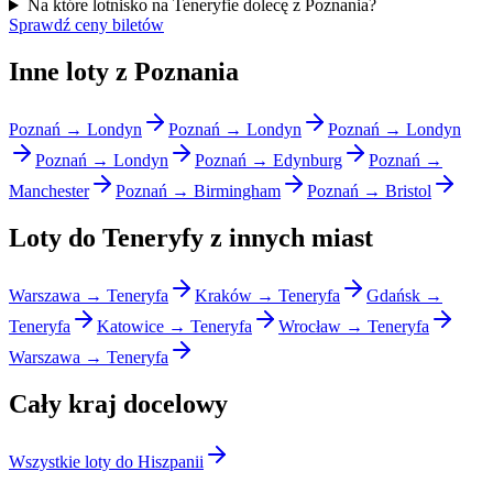
Na które lotnisko na Teneryfie dolecę z Poznania?
Sprawdź ceny biletów
Inne loty z Poznania
Poznań → Londyn
Poznań → Londyn
Poznań → Londyn
Poznań → Londyn
Poznań → Edynburg
Poznań →
Manchester
Poznań → Birmingham
Poznań → Bristol
Loty do Teneryfy z innych miast
Warszawa → Teneryfa
Kraków → Teneryfa
Gdańsk →
Teneryfa
Katowice → Teneryfa
Wrocław → Teneryfa
Warszawa → Teneryfa
Cały kraj docelowy
Wszystkie loty do Hiszpanii