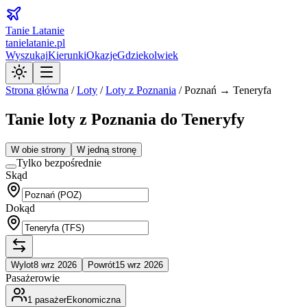
Tanie Latanie
tanielatanie.pl
Wyszukaj
Kierunki
Okazje
Gdziekolwiek
Strona główna
/
Loty
/
Loty z
Poznania
/
Poznań → Teneryfa
Tanie loty z Poznania do Teneryfy
W obie strony
W jedną stronę
Tylko bezpośrednie
Skąd
Dokąd
Wylot
8 wrz 2026
Powrót
15 wrz 2026
Pasażerowie
1
pasażer
Ekonomiczna