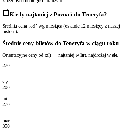
zależności od długości tranzytu.
Kiedy najtaniej
z Poznań do Teneryfa
?
Średnia cena „od" wg miesiąca (ostatnie 12 miesięcy z naszej
historii).
Średnie ceny biletów
do Teneryfa
w ciągu roku
Orientacyjne ceny od (zł) — najtaniej w
lut
, najdrożej w
sie
.
270
sty
200
lut
270
mar
350