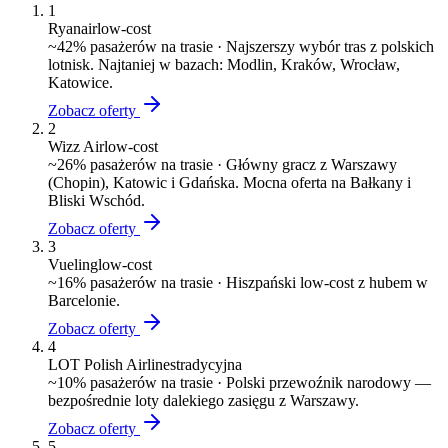
1
Ryanair
low-cost
~
42
% pasażerów na trasie ·
Najszerszy wybór tras z polskich
lotnisk. Najtaniej w bazach: Modlin, Kraków, Wrocław,
Katowice.
Zobacz oferty
2
Wizz Air
low-cost
~
26
% pasażerów na trasie ·
Główny gracz z Warszawy
(Chopin), Katowic i Gdańska. Mocna oferta na Bałkany i
Bliski Wschód.
Zobacz oferty
3
Vueling
low-cost
~
16
% pasażerów na trasie ·
Hiszpański low-cost z hubem w
Barcelonie.
Zobacz oferty
4
LOT Polish Airlines
tradycyjna
~
10
% pasażerów na trasie ·
Polski przewoźnik narodowy —
bezpośrednie loty dalekiego zasięgu z Warszawy.
Zobacz oferty
5