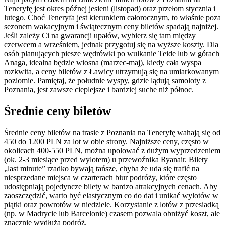
Teneryfę jest okres późnej jesieni (listopad) oraz przełom stycznia i
lutego. Choć Teneryfa jest kierunkiem całorocznym, to właśnie poza
sezonem wakacyjnym i świątecznym ceny biletów spadają najniżej.
Jeśli zależy Ci na gwarancji upałów, wybierz się tam między
czerwcem a wrześniem, jednak przygotuj się na wyższe koszty. Dla
osób planujących piesze wędrówki po wulkanie Teide lub w górach
Anaga, idealna będzie wiosna (marzec-maj), kiedy cała wyspa
rozkwita, a ceny biletów z Ławicy utrzymują się na umiarkowanym
poziomie. Pamiętaj, że południe wyspy, gdzie lądują samoloty z
Poznania, jest zawsze cieplejsze i bardziej suche niż północ.
Średnie ceny biletów
Średnie ceny biletów na trasie z Poznania na Teneryfę wahają się od
450 do 1200 PLN za lot w obie strony. Najniższe ceny, często w
okolicach 400-550 PLN, można upolować z dużym wyprzedzeniem
(ok. 2-3 miesiące przed wylotem) u przewoźnika Ryanair. Bilety
„last minute” rzadko bywają tańsze, chyba że uda się trafić na
niesprzedane miejsca w czarterach biur podróży, które często
udostępniają pojedyncze bilety w bardzo atrakcyjnych cenach. Aby
zaoszczędzić, warto być elastycznym co do dat i unikać wylotów w
piątki oraz powrotów w niedziele. Korzystanie z lotów z przesiadką
(np. w Madrycie lub Barcelonie) czasem pozwala obniżyć koszt, ale
znacznie wydłuża podróż.