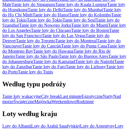
Male
Tanie loty do Singapuru
Tanie loty do Kuala Lumpur
Tanie loty
do Hongkong
Tanie loty do Delhi
Tanie loty do Mumbaj
Tanie loty
do Ho Chi Minh
Tanie loty do Hanoi
Tanie loty do Kolombo
Tanie
loty do Tokio
Tanie loty do Tokio
Tanie loty do Seul
Tanie loty do
Szanghaj
Tanie loty do Nowego Jorku
Tanie loty do Miami
Tanie loty
do Los Angeles
Tanie loty do Chicago
Tanie loty do Boston
Tanie
loty do San Francisco
Tanie loty do Las Vegas
Tanie loty do
Denver
Tanie loty do Toronto
Tanie loty do Montreal
Tanie loty do
Vancouver
Tanie loty do Cancún
Tanie loty do Punta Cana
Tanie loty
do Montego Bay
Tanie loty do Hawana
Tanie loty do Rio de
Janeiro
Tanie loty do São Paulo
Tanie loty do Buenos Aires
Tanie loty
do Johannesburg
Tanie loty do Kapsztad
Tanie loty do Nairobi
Tanie
loty do Zanzibar
Tanie loty do Faro
Tanie loty do Lizbony
Tanie loty
do Porto
Tanie loty do Tunis
Według typu podróży
Tanie loty wakacyjne
City break
Last minute
Egzotyczne
Narty
Nad
morze
Świąteczne
Majówka
Weekendowe
Rodzinne
Loty według kraju
Loty do Albanii
Loty do Arabii Saudyjskiej
Loty do Argentyny
Loty