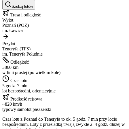
Szukaj lotów
Trasa i odległość
Wylot
Poznań
(
POZ
)
im.
Ławica
Przylot
Teneryfa
(
TFS
)
im.
Teneryfa Południe
Odległość
3860
km
w linii prostej (po wielkim kole)
Czas lotu
5 godz. 7 min
lot bezpośredni, orientacyjnie
Prędkość rejsowa
~
820
km/h
typowy samolot pasażerski
Czas lotu z
Poznań
do
Teneryfa
to ok.
5 godz. 7 min
przy locie
bezpośrednim. Loty z przesiadką trwają zwykle 2–4 godz. dłużej w