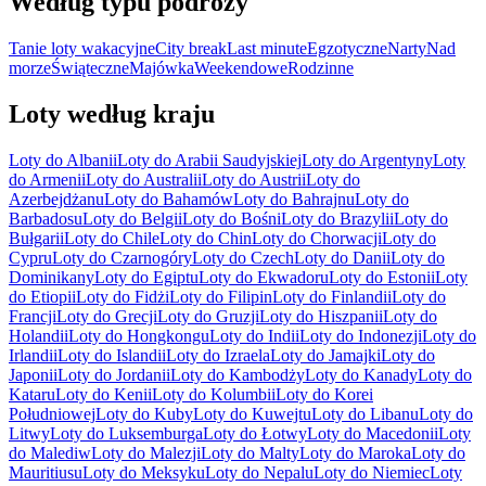
Według typu podróży
Tanie loty wakacyjne
City break
Last minute
Egzotyczne
Narty
Nad
morze
Świąteczne
Majówka
Weekendowe
Rodzinne
Loty według kraju
Loty do Albanii
Loty do Arabii Saudyjskiej
Loty do Argentyny
Loty
do Armenii
Loty do Australii
Loty do Austrii
Loty do
Azerbejdżanu
Loty do Bahamów
Loty do Bahrajnu
Loty do
Barbadosu
Loty do Belgii
Loty do Bośni
Loty do Brazylii
Loty do
Bułgarii
Loty do Chile
Loty do Chin
Loty do Chorwacji
Loty do
Cypru
Loty do Czarnogóry
Loty do Czech
Loty do Danii
Loty do
Dominikany
Loty do Egiptu
Loty do Ekwadoru
Loty do Estonii
Loty
do Etiopii
Loty do Fidżi
Loty do Filipin
Loty do Finlandii
Loty do
Francji
Loty do Grecji
Loty do Gruzji
Loty do Hiszpanii
Loty do
Holandii
Loty do Hongkongu
Loty do Indii
Loty do Indonezji
Loty do
Irlandii
Loty do Islandii
Loty do Izraela
Loty do Jamajki
Loty do
Japonii
Loty do Jordanii
Loty do Kambodży
Loty do Kanady
Loty do
Kataru
Loty do Kenii
Loty do Kolumbii
Loty do Korei
Południowej
Loty do Kuby
Loty do Kuwejtu
Loty do Libanu
Loty do
Litwy
Loty do Luksemburga
Loty do Łotwy
Loty do Macedonii
Loty
do Malediw
Loty do Malezji
Loty do Malty
Loty do Maroka
Loty do
Mauritiusu
Loty do Meksyku
Loty do Nepalu
Loty do Niemiec
Loty