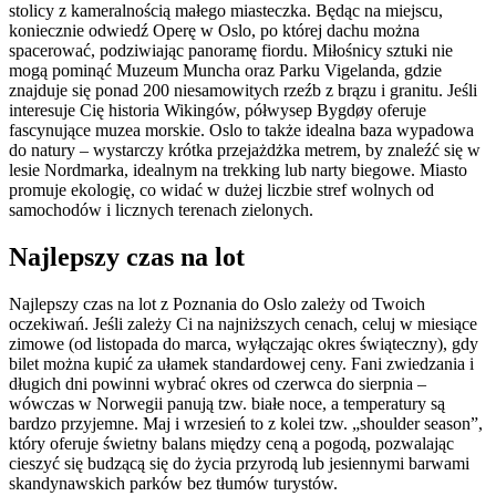
stolicy z kameralnością małego miasteczka. Będąc na miejscu,
koniecznie odwiedź Operę w Oslo, po której dachu można
spacerować, podziwiając panoramę fiordu. Miłośnicy sztuki nie
mogą pominąć Muzeum Muncha oraz Parku Vigelanda, gdzie
znajduje się ponad 200 niesamowitych rzeźb z brązu i granitu. Jeśli
interesuje Cię historia Wikingów, półwysep Bygdøy oferuje
fascynujące muzea morskie. Oslo to także idealna baza wypadowa
do natury – wystarczy krótka przejażdżka metrem, by znaleźć się w
lesie Nordmarka, idealnym na trekking lub narty biegowe. Miasto
promuje ekologię, co widać w dużej liczbie stref wolnych od
samochodów i licznych terenach zielonych.
Najlepszy czas na lot
Najlepszy czas na lot z Poznania do Oslo zależy od Twoich
oczekiwań. Jeśli zależy Ci na najniższych cenach, celuj w miesiące
zimowe (od listopada do marca, wyłączając okres świąteczny), gdy
bilet można kupić za ułamek standardowej ceny. Fani zwiedzania i
długich dni powinni wybrać okres od czerwca do sierpnia –
wówczas w Norwegii panują tzw. białe noce, a temperatury są
bardzo przyjemne. Maj i wrzesień to z kolei tzw. „shoulder season”,
który oferuje świetny balans między ceną a pogodą, pozwalając
cieszyć się budzącą się do życia przyrodą lub jesiennymi barwami
skandynawskich parków bez tłumów turystów.