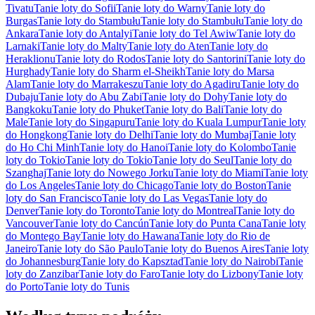
Tivatu
Tanie loty do Sofii
Tanie loty do Warny
Tanie loty do
Burgas
Tanie loty do Stambułu
Tanie loty do Stambułu
Tanie loty do
Ankara
Tanie loty do Antalyi
Tanie loty do Tel Awiw
Tanie loty do
Larnaki
Tanie loty do Malty
Tanie loty do Aten
Tanie loty do
Heraklionu
Tanie loty do Rodos
Tanie loty do Santorini
Tanie loty do
Hurghady
Tanie loty do Sharm el-Sheikh
Tanie loty do Marsa
Alam
Tanie loty do Marrakeszu
Tanie loty do Agadiru
Tanie loty do
Dubaju
Tanie loty do Abu Zabi
Tanie loty do Dohy
Tanie loty do
Bangkoku
Tanie loty do Phuket
Tanie loty do Bali
Tanie loty do
Male
Tanie loty do Singapuru
Tanie loty do Kuala Lumpur
Tanie loty
do Hongkong
Tanie loty do Delhi
Tanie loty do Mumbaj
Tanie loty
do Ho Chi Minh
Tanie loty do Hanoi
Tanie loty do Kolombo
Tanie
loty do Tokio
Tanie loty do Tokio
Tanie loty do Seul
Tanie loty do
Szanghaj
Tanie loty do Nowego Jorku
Tanie loty do Miami
Tanie loty
do Los Angeles
Tanie loty do Chicago
Tanie loty do Boston
Tanie
loty do San Francisco
Tanie loty do Las Vegas
Tanie loty do
Denver
Tanie loty do Toronto
Tanie loty do Montreal
Tanie loty do
Vancouver
Tanie loty do Cancún
Tanie loty do Punta Cana
Tanie loty
do Montego Bay
Tanie loty do Hawana
Tanie loty do Rio de
Janeiro
Tanie loty do São Paulo
Tanie loty do Buenos Aires
Tanie loty
do Johannesburg
Tanie loty do Kapsztad
Tanie loty do Nairobi
Tanie
loty do Zanzibar
Tanie loty do Faro
Tanie loty do Lizbony
Tanie loty
do Porto
Tanie loty do Tunis