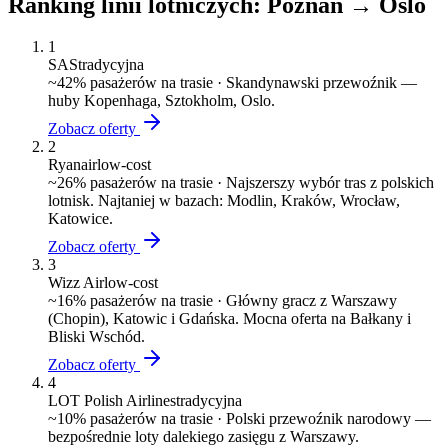
Ranking linii lotniczych:
Poznań
→
Oslo
1
SAS
tradycyjna
~
42
% pasażerów na trasie ·
Skandynawski przewoźnik —
huby Kopenhaga, Sztokholm, Oslo.
Zobacz oferty
2
Ryanair
low-cost
~
26
% pasażerów na trasie ·
Najszerszy wybór tras z polskich
lotnisk. Najtaniej w bazach: Modlin, Kraków, Wrocław,
Katowice.
Zobacz oferty
3
Wizz Air
low-cost
~
16
% pasażerów na trasie ·
Główny gracz z Warszawy
(Chopin), Katowic i Gdańska. Mocna oferta na Bałkany i
Bliski Wschód.
Zobacz oferty
4
LOT Polish Airlines
tradycyjna
~
10
% pasażerów na trasie ·
Polski przewoźnik narodowy —
bezpośrednie loty dalekiego zasięgu z Warszawy.