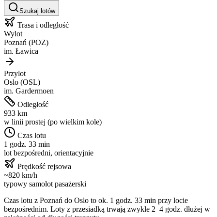
Szukaj lotów
Trasa i odległość
Wylot
Poznań
(
POZ
)
im.
Ławica
Przylot
Oslo
(
OSL
)
im.
Gardermoen
Odległość
933
km
w linii prostej (po wielkim kole)
Czas lotu
1 godz. 33 min
lot bezpośredni, orientacyjnie
Prędkość rejsowa
~
820
km/h
typowy samolot pasażerski
Czas lotu z
Poznań
do
Oslo
to ok.
1 godz. 33 min
przy locie
bezpośrednim. Loty z przesiadką trwają zwykle 2–4 godz. dłużej w