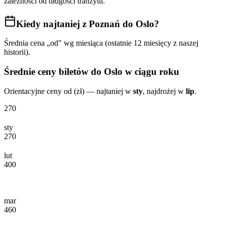
zależności od długości tranzytu.
Kiedy najtaniej
z Poznań do Oslo
?
Średnia cena „od" wg miesiąca (ostatnie 12 miesięcy z naszej
historii).
Średnie ceny biletów
do Oslo
w ciągu roku
Orientacyjne ceny od (zł) — najtaniej w
sty
, najdrożej w
lip
.
270
sty
270
lut
400
mar
460