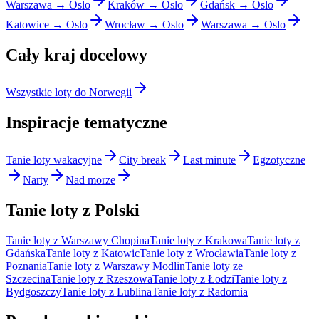
Warszawa → Oslo
Kraków → Oslo
Gdańsk → Oslo
Katowice → Oslo
Wrocław → Oslo
Warszawa → Oslo
Cały kraj docelowy
Wszystkie loty do Norwegii
Inspiracje tematyczne
Tanie loty wakacyjne
City break
Last minute
Egzotyczne
Narty
Nad morze
Tanie loty z Polski
Tanie loty z Warszawy Chopina
Tanie loty z Krakowa
Tanie loty z
Gdańska
Tanie loty z Katowic
Tanie loty z Wrocławia
Tanie loty z
Poznania
Tanie loty z Warszawy Modlin
Tanie loty ze
Szczecina
Tanie loty z Rzeszowa
Tanie loty z Łodzi
Tanie loty z
Bydgoszczy
Tanie loty z Lublina
Tanie loty z Radomia