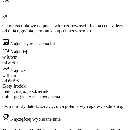
330
gru
Ceny szacunkowe na podstawie sezonowości. Realna cena zależy
od dnia tygodnia, terminu zakupu i przewoźnika.
Najtańszy miesiąc na lot
Najtaniej
w
lutym
od
269
zł
Najdrożej
w
lipcu
od
646
zł
Złoty środek
marcu, maju, październiku
dobra pogoda + sensowna cena
Oslo i fiordy: lato to szczyt; zorza polarna wymaga wyjazdu zimą.
Najczęściej wybierane linie