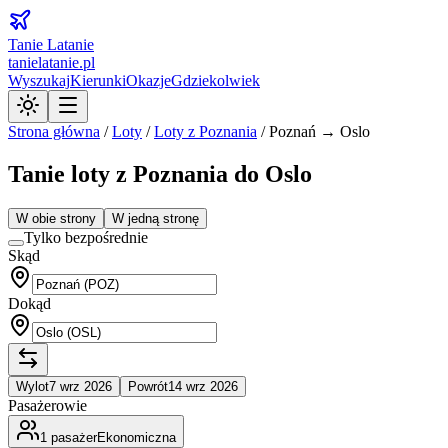
Tanie Latanie
tanielatanie.pl
Wyszukaj
Kierunki
Okazje
Gdziekolwiek
Strona główna
/
Loty
/
Loty z
Poznania
/
Poznań → Oslo
Tanie loty z Poznania do Oslo
W obie strony
W jedną stronę
Tylko bezpośrednie
Skąd
Dokąd
Wylot
7 wrz 2026
Powrót
14 wrz 2026
Pasażerowie
1
pasażer
Ekonomiczna