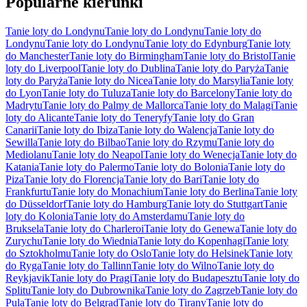
Popularne kierunki
Tanie loty do Londynu
Tanie loty do Londynu
Tanie loty do
Londynu
Tanie loty do Londynu
Tanie loty do Edynburg
Tanie loty
do Manchester
Tanie loty do Birmingham
Tanie loty do Bristol
Tanie
loty do Liverpool
Tanie loty do Dublina
Tanie loty do Paryża
Tanie
loty do Paryża
Tanie loty do Nicea
Tanie loty do Marsylia
Tanie loty
do Lyon
Tanie loty do Tuluza
Tanie loty do Barcelony
Tanie loty do
Madrytu
Tanie loty do Palmy de Mallorca
Tanie loty do Malagi
Tanie
loty do Alicante
Tanie loty do Teneryfy
Tanie loty do Gran
Canarii
Tanie loty do Ibiza
Tanie loty do Walencja
Tanie loty do
Sewilla
Tanie loty do Bilbao
Tanie loty do Rzymu
Tanie loty do
Mediolanu
Tanie loty do Neapol
Tanie loty do Wenecja
Tanie loty do
Katania
Tanie loty do Palermo
Tanie loty do Bolonia
Tanie loty do
Piza
Tanie loty do Florencja
Tanie loty do Bari
Tanie loty do
Frankfurtu
Tanie loty do Monachium
Tanie loty do Berlina
Tanie loty
do Düsseldorf
Tanie loty do Hamburg
Tanie loty do Stuttgart
Tanie
loty do Kolonia
Tanie loty do Amsterdamu
Tanie loty do
Bruksela
Tanie loty do Charleroi
Tanie loty do Genewa
Tanie loty do
Zurychu
Tanie loty do Wiednia
Tanie loty do Kopenhagi
Tanie loty
do Sztokholmu
Tanie loty do Oslo
Tanie loty do Helsinek
Tanie loty
do Ryga
Tanie loty do Tallinn
Tanie loty do Wilno
Tanie loty do
Reykjavik
Tanie loty do Pragi
Tanie loty do Budapesztu
Tanie loty do
Splitu
Tanie loty do Dubrownika
Tanie loty do Zagrzeb
Tanie loty do
Pula
Tanie loty do Belgrad
Tanie loty do Tirany
Tanie loty do