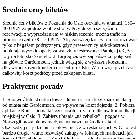
Średnie ceny biletów
Średnie ceny biletów z Poznania do Oslo oscylują w graniach 150–
400 PLN za podróż w obie strony. Przy dużym szczęściu i
rezerwacji z wyprzedzeniem w niskim sezonie, można trafić na
promocje rzędu 78–120 PLN. Aby zaoszczędzić, warto podróżować
tylko z bagażem podręcznym, gdyż przewoźnicy niskokosztowi
pobierają wysokie opłaty za walizki rejestrowane. Pamiętaj też, że
loty na lotnisko Sandefjord-Torp są zazwyczaj tańsze od połączeń
na główne Gardermoen, jednak wiążą się z wyższym kosztem i
dłuższym czasem transferu do centrum Oslo. Warto więc przeliczyć
całkowity koszt podróży przed zakupem biletu.
Praktyczne porady
1. Sprawdź lotnisko docelowe – lotnisko Torp leży znacznie dalej
od miasta niż Gardermoen, co wpływa na koszt dojazdu. 2. Pobierz
aplikację Ruter – to najtańszy sposób na zakup biletów komunikacji
miejskiej w Oslo. 3. Zabierz ubrania „na cebulkę” – pogoda w
Norwegii bywa nieprzewidywalna nawet w środku lata. 4.
Oszczędzaj na jedzeniu – stołowanie się w restauracjach w Oslo jest
bardzo drogie, warto rozważyć zakupy w lokalnych marketach jak
Rema 1000 lub Kiwi. 5. Kup Oslo Pass – jeśli planujesz intensywne