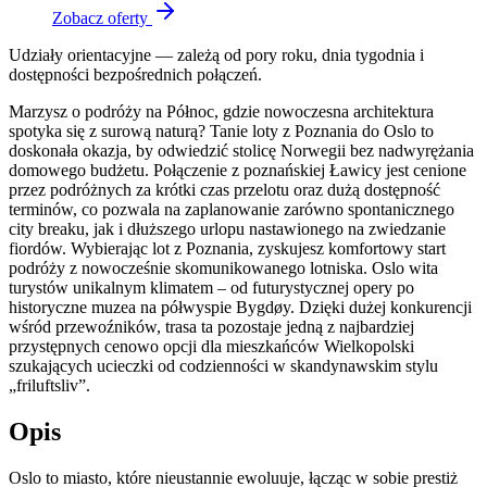
Zobacz oferty
Udziały orientacyjne — zależą od pory roku, dnia tygodnia i
dostępności bezpośrednich połączeń.
Marzysz o podróży na Północ, gdzie nowoczesna architektura
spotyka się z surową naturą? Tanie loty z Poznania do Oslo to
doskonała okazja, by odwiedzić stolicę Norwegii bez nadwyrężania
domowego budżetu. Połączenie z poznańskiej Ławicy jest cenione
przez podróżnych za krótki czas przelotu oraz dużą dostępność
terminów, co pozwala na zaplanowanie zarówno spontanicznego
city breaku, jak i dłuższego urlopu nastawionego na zwiedzanie
fiordów. Wybierając lot z Poznania, zyskujesz komfortowy start
podróży z nowocześnie skomunikowanego lotniska. Oslo wita
turystów unikalnym klimatem – od futurystycznej opery po
historyczne muzea na półwyspie Bygdøy. Dzięki dużej konkurencji
wśród przewoźników, trasa ta pozostaje jedną z najbardziej
przystępnych cenowo opcji dla mieszkańców Wielkopolski
szukających ucieczki od codzienności w skandynawskim stylu
„friluftsliv”.
Opis
Oslo to miasto, które nieustannie ewoluuje, łącząc w sobie prestiż