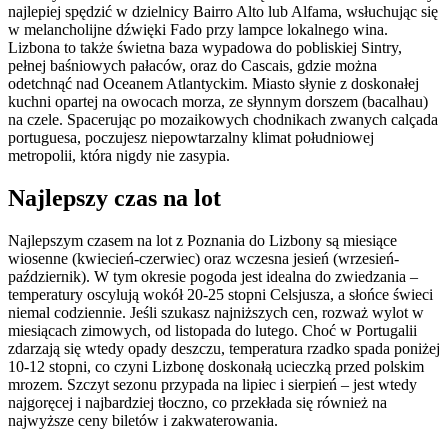
najlepiej spędzić w dzielnicy Bairro Alto lub Alfama, wsłuchując się
w melancholijne dźwięki Fado przy lampce lokalnego wina.
Lizbona to także świetna baza wypadowa do pobliskiej Sintry,
pełnej baśniowych pałaców, oraz do Cascais, gdzie można
odetchnąć nad Oceanem Atlantyckim. Miasto słynie z doskonałej
kuchni opartej na owocach morza, ze słynnym dorszem (bacalhau)
na czele. Spacerując po mozaikowych chodnikach zwanych calçada
portuguesa, poczujesz niepowtarzalny klimat południowej
metropolii, która nigdy nie zasypia.
Najlepszy czas na lot
Najlepszym czasem na lot z Poznania do Lizbony są miesiące
wiosenne (kwiecień-czerwiec) oraz wczesna jesień (wrzesień-
październik). W tym okresie pogoda jest idealna do zwiedzania –
temperatury oscylują wokół 20-25 stopni Celsjusza, a słońce świeci
niemal codziennie. Jeśli szukasz najniższych cen, rozważ wylot w
miesiącach zimowych, od listopada do lutego. Choć w Portugalii
zdarzają się wtedy opady deszczu, temperatura rzadko spada poniżej
10-12 stopni, co czyni Lizbonę doskonałą ucieczką przed polskim
mrozem. Szczyt sezonu przypada na lipiec i sierpień – jest wtedy
najgoręcej i najbardziej tłoczno, co przekłada się również na
najwyższe ceny biletów i zakwaterowania.