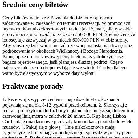
Średnie ceny biletów
Ceny biletów na trasie z Poznania do Lizbony są mocno
zróżnicowane w zależności od terminu rezerwacji. W promocjach
przewoźników niskokosztowych, takich jak Ryanair, bilety w obie
strony można upolować już za około 350-500 PLN. Średnia cena za
lot oscyluje zazwyczaj w granicach 600-900 PLN w obie strony.
Aby zaoszczędzić, warto unikać rezerwacji na ostatnią chwilę oraz
podróżowania w okolicach Wielkanocy i Bożego Narodzenia.
Pamiętaj, że do podstawowej ceny biletu należy doliczyć koszt
bagażu rejestrowanego, jeśli planujesz dłuższą podróż. Często
najkorzystniejsze oferty pojawiają się we wtorki i środy, dlatego
warto być elastycznym w wyborze daty wylotu.
Praktyczne porady
1. Rezerwuj z wyprzedzeniem – najtańsze bilety z Poznania
pojawiają się na ok. 8-12 tygodni przed odlotem. 2. Skorzystaj z
metra – po przylocie do Lizbony najtaniej dostaniesz się do centrum
czerwoną linią metra w zaledwie 20 minut. 3. Kup kartę Lisboa
Card – daje ona darmowe przejazdy komunikacją i zniżki do wielu
muzeów. 4. Pakuj się z głową – linie niskokosztowe mają
rygorystyczne limity bagażu podręcznego, sprawdź wymiary przed