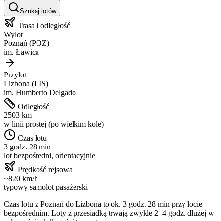
Szukaj lotów
Trasa i odległość
Wylot
Poznań
(
POZ
)
im.
Ławica
Przylot
Lizbona
(
LIS
)
im.
Humberto Delgado
Odległość
2503
km
w linii prostej (po wielkim kole)
Czas lotu
3 godz. 28 min
lot bezpośredni, orientacyjnie
Prędkość rejsowa
~
820
km/h
typowy samolot pasażerski
Czas lotu z
Poznań
do
Lizbona
to ok.
3 godz. 28 min
przy locie
bezpośrednim. Loty z przesiadką trwają zwykle 2–4 godz. dłużej w