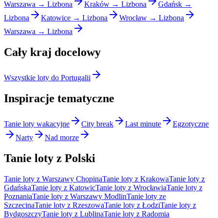
Warszawa → Lizbona
Kraków → Lizbona
Gdańsk →
Lizbona
Katowice → Lizbona
Wrocław → Lizbona
Warszawa → Lizbona
Cały kraj docelowy
Wszystkie loty do Portugalii
Inspiracje tematyczne
Tanie loty wakacyjne
City break
Last minute
Egzotyczne
Narty
Nad morze
Tanie loty z Polski
Tanie loty z Warszawy Chopina
Tanie loty z Krakowa
Tanie loty z
Gdańska
Tanie loty z Katowic
Tanie loty z Wrocławia
Tanie loty z
Poznania
Tanie loty z Warszawy Modlin
Tanie loty ze
Szczecina
Tanie loty z Rzeszowa
Tanie loty z Łodzi
Tanie loty z
Bydgoszczy
Tanie loty z Lublina
Tanie loty z Radomia