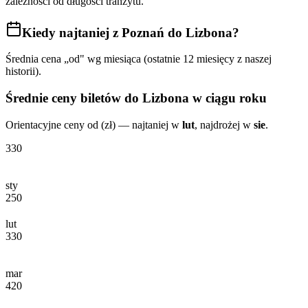
zależności od długości tranzytu.
Kiedy najtaniej
z Poznań do Lizbona
?
Średnia cena „od" wg miesiąca (ostatnie 12 miesięcy z naszej
historii).
Średnie ceny biletów
do Lizbona
w ciągu roku
Orientacyjne ceny od (zł) — najtaniej w
lut
, najdrożej w
sie
.
330
sty
250
lut
330
mar
420