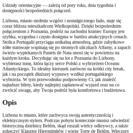
Udziały orientacyjne — zależą od pory roku, dnia tygodnia i
dostępności bezpośrednich połączeń.
Lizbona, miasto siedmiu wzgórz i nostalgicznego fado, staje się
coraz bliższa mieszkańcom Wielkopolski. Dzięki bezpośrednim
połączeniom z Poznania, podróż na zachodni kraniec Europy jest
szybka, wygodna i często dostępna w bardzo atrakcyjnych cenach.
Stolica Portugalii przyciąga unikalną atmosferą, gdzie zabytkowe
żółte tramwaje wspinają się po stromych uliczkach Alfamy, a zapach
świeżo wypiekanych Pasteis de Nata unosi się w powietrzu na
każdym kroku. Decydując się na lot z Poznania do Lizbony,
wybierasz trasę, która łączy serce Polski z wybrzeżem Oceanu
Atlantyckiego. To idealny kierunek zarówno na krótki city break,
jak i na początek dłuższej wyprawy wzdłuż portugalskiego
wybrzeża. W tym przewodniku podpowiemy Ci, jak znaleźć
najtańsze bilety, kiedy najlepiej zaplanować wyjazd oraz na co
zwrócić uwagę, aby Twoja podróż była komfortowa i budżetowa.
Opis
Lizbona to miasto, które zachwyca swoją autentycznością i
eklektycznym stylem. Podczas pobytu koniecznie musisz odwiedzić
historyczną dzielnicę Belém, skąd ruszali wielcy odkrywcy, a także
zobaczyć Klasztor Hieronimitów i wieżę Torre de Belém. Wieczory