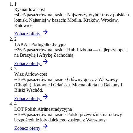
1
Ryanair
low-cost
~
42
% pasażerów na trasie ·
Najszerszy wybór tras z polskich
lotnisk. Najtaniej w bazach: Modlin, Kraków, Wrocław,
Katowice.
Zobacz oferty
2
TAP Air Portugal
tradycyjna
~
26
% pasażerów na trasie ·
Hub Lizbona — najlepsza opcja
na Brazylię i Afrykę Zachodnią.
Zobacz oferty
3
Wizz Air
low-cost
~
16
% pasażerów na trasie ·
Główny gracz z Warszawy
(Chopin), Katowic i Gdańska. Mocna oferta na Bałkany i
Bliski Wschód.
Zobacz oferty
4
LOT Polish Airlines
tradycyjna
~
10
% pasażerów na trasie ·
Polski przewoźnik narodowy —
bezpośrednie loty dalekiego zasięgu z Warszawy.
Zobacz oferty