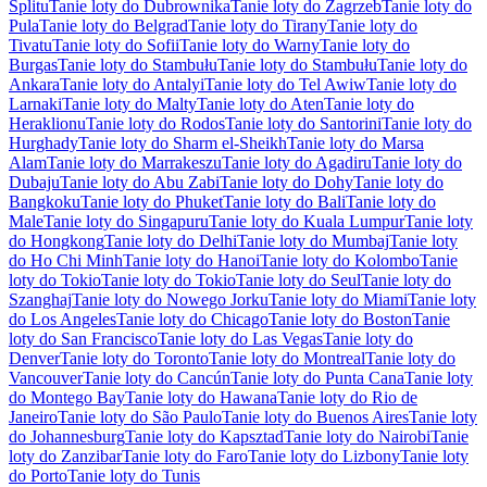
Splitu
Tanie loty do Dubrownika
Tanie loty do Zagrzeb
Tanie loty do
Pula
Tanie loty do Belgrad
Tanie loty do Tirany
Tanie loty do
Tivatu
Tanie loty do Sofii
Tanie loty do Warny
Tanie loty do
Burgas
Tanie loty do Stambułu
Tanie loty do Stambułu
Tanie loty do
Ankara
Tanie loty do Antalyi
Tanie loty do Tel Awiw
Tanie loty do
Larnaki
Tanie loty do Malty
Tanie loty do Aten
Tanie loty do
Heraklionu
Tanie loty do Rodos
Tanie loty do Santorini
Tanie loty do
Hurghady
Tanie loty do Sharm el-Sheikh
Tanie loty do Marsa
Alam
Tanie loty do Marrakeszu
Tanie loty do Agadiru
Tanie loty do
Dubaju
Tanie loty do Abu Zabi
Tanie loty do Dohy
Tanie loty do
Bangkoku
Tanie loty do Phuket
Tanie loty do Bali
Tanie loty do
Male
Tanie loty do Singapuru
Tanie loty do Kuala Lumpur
Tanie loty
do Hongkong
Tanie loty do Delhi
Tanie loty do Mumbaj
Tanie loty
do Ho Chi Minh
Tanie loty do Hanoi
Tanie loty do Kolombo
Tanie
loty do Tokio
Tanie loty do Tokio
Tanie loty do Seul
Tanie loty do
Szanghaj
Tanie loty do Nowego Jorku
Tanie loty do Miami
Tanie loty
do Los Angeles
Tanie loty do Chicago
Tanie loty do Boston
Tanie
loty do San Francisco
Tanie loty do Las Vegas
Tanie loty do
Denver
Tanie loty do Toronto
Tanie loty do Montreal
Tanie loty do
Vancouver
Tanie loty do Cancún
Tanie loty do Punta Cana
Tanie loty
do Montego Bay
Tanie loty do Hawana
Tanie loty do Rio de
Janeiro
Tanie loty do São Paulo
Tanie loty do Buenos Aires
Tanie loty
do Johannesburg
Tanie loty do Kapsztad
Tanie loty do Nairobi
Tanie
loty do Zanzibar
Tanie loty do Faro
Tanie loty do Lizbony
Tanie loty
do Porto
Tanie loty do Tunis