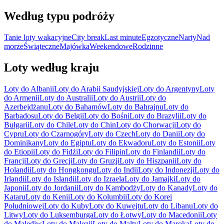
Według typu podróży
Tanie loty wakacyjne
City break
Last minute
Egzotyczne
Narty
Nad
morze
Świąteczne
Majówka
Weekendowe
Rodzinne
Loty według kraju
Loty do Albanii
Loty do Arabii Saudyjskiej
Loty do Argentyny
Loty
do Armenii
Loty do Australii
Loty do Austrii
Loty do
Azerbejdżanu
Loty do Bahamów
Loty do Bahrajnu
Loty do
Barbadosu
Loty do Belgii
Loty do Bośni
Loty do Brazylii
Loty do
Bułgarii
Loty do Chile
Loty do Chin
Loty do Chorwacji
Loty do
Cypru
Loty do Czarnogóry
Loty do Czech
Loty do Danii
Loty do
Dominikany
Loty do Egiptu
Loty do Ekwadoru
Loty do Estonii
Loty
do Etiopii
Loty do Fidżi
Loty do Filipin
Loty do Finlandii
Loty do
Francji
Loty do Grecji
Loty do Gruzji
Loty do Hiszpanii
Loty do
Holandii
Loty do Hongkongu
Loty do Indii
Loty do Indonezji
Loty do
Irlandii
Loty do Islandii
Loty do Izraela
Loty do Jamajki
Loty do
Japonii
Loty do Jordanii
Loty do Kambodży
Loty do Kanady
Loty do
Kataru
Loty do Kenii
Loty do Kolumbii
Loty do Korei
Południowej
Loty do Kuby
Loty do Kuwejtu
Loty do Libanu
Loty do
Litwy
Loty do Luksemburga
Loty do Łotwy
Loty do Macedonii
Loty
do Malediw
Loty do Malezji
Loty do Malty
Loty do Maroka
Loty do