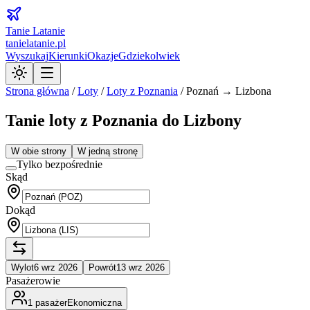
Tanie Latanie
tanielatanie.pl
Wyszukaj
Kierunki
Okazje
Gdziekolwiek
Strona główna
/
Loty
/
Loty z
Poznania
/
Poznań → Lizbona
Tanie loty z Poznania do Lizbony
W obie strony
W jedną stronę
Tylko bezpośrednie
Skąd
Dokąd
Wylot
6 wrz 2026
Powrót
13 wrz 2026
Pasażerowie
1
pasażer
Ekonomiczna