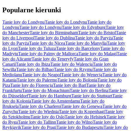
Popularne kierunki
Tanie loty do Londynu
Tanie loty do Londynu
Tanie loty do
Londynu
Tanie loty do Londynu
Tanie loty do Edynburg
Tanie loty
do Manchester
Tanie loty do Birmingham
Tanie loty do Bristol
Tanie
loty do Liverpool
Tanie loty do Dublina
Tanie loty do Paryża
Tanie
loty do Paryża
Tanie loty do Nicea
Tanie loty do Marsylia
Tanie loty
do Lyon
Tanie loty do Tuluza
Tanie loty do Barcelony
Tanie loty do
Madrytu
Tanie loty do Palmy de Mallorca
Tanie loty do Malagi
Tanie
loty do Alicante
Tanie loty do Teneryfy
Tanie loty do Gran
Canarii
Tanie loty do Ibiza
Tanie loty do Walencja
Tanie loty do
Sewilla
Tanie loty do Bilbao
Tanie loty do Rzymu
Tanie loty do
Mediolanu
Tanie loty do Neapol
Tanie loty do Wenecja
Tanie loty do
Katania
Tanie loty do Palermo
Tanie loty do Bolonia
Tanie loty do
Piza
Tanie loty do Florencja
Tanie loty do Bari
Tanie loty do
Frankfurtu
Tanie loty do Monachium
Tanie loty do Berlina
Tanie loty
do Düsseldorf
Tanie loty do Hamburg
Tanie loty do Stuttgart
Tanie
loty do Kolonia
Tanie loty do Amsterdamu
Tanie loty do
Bruksela
Tanie loty do Charleroi
Tanie loty do Genewa
Tanie loty do
Zurychu
Tanie loty do Wiednia
Tanie loty do Kopenhagi
Tanie loty
do Sztokholmu
Tanie loty do Oslo
Tanie loty do Helsinek
Tanie loty
do Ryga
Tanie loty do Tallinn
Tanie loty do Wilno
Tanie loty do
Reykjavik
Tanie loty do Pragi
Tanie loty do Budapesztu
Tanie loty do