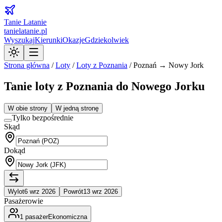
Tanie Latanie
tanielatanie.pl
Wyszukaj
Kierunki
Okazje
Gdziekolwiek
Strona główna
/
Loty
/
Loty z
Poznania
/
Poznań → Nowy Jork
Tanie loty z Poznania do Nowego Jorku
W obie strony
W jedną stronę
Tylko bezpośrednie
Skąd
Dokąd
Wylot
6 wrz 2026
Powrót
13 wrz 2026
Pasażerowie
1
pasażer
Ekonomiczna