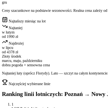
gru
Ceny szacunkowe na podstawie sezonowości. Realna cena zależy od d
Najtańszy miesiąc na lot
Najtaniej
w
lutym
od
1990
zł
Najdrożej
w
lipcu
od
4378
zł
Złoty środek
marcu, maju, październiku
dobra pogoda + sensowna cena
Najtaniej luty (oprócz Florydy). Lato — szczyt na całym kontynencie
Najczęściej wybierane linie
Ranking linii lotniczych:
Poznań
→
Nowy 
1