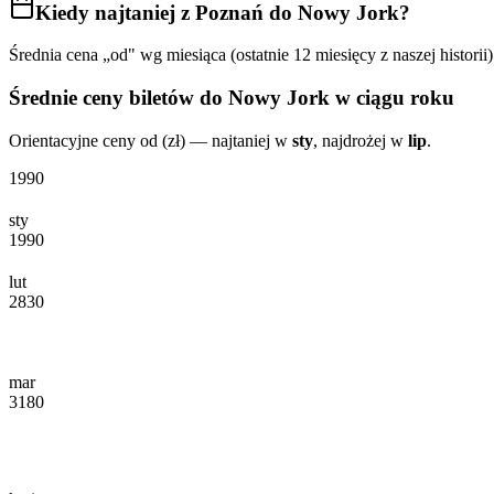
Kiedy najtaniej
z Poznań do Nowy Jork
?
Średnia cena „od" wg miesiąca (ostatnie 12 miesięcy z naszej historii)
Średnie ceny biletów
do Nowy Jork
w ciągu roku
Orientacyjne ceny od (zł) — najtaniej w
sty
, najdrożej w
lip
.
1990
sty
1990
lut
2830
mar
3180