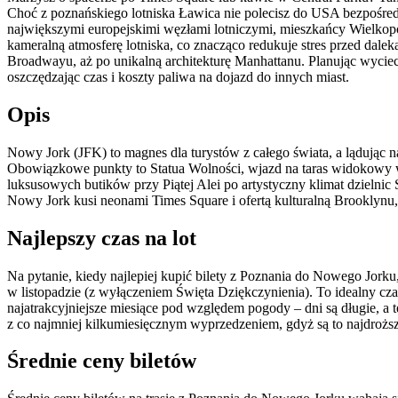
Choć z poznańskiego lotniska Ławica nie polecisz do USA bezpośredni
największymi europejskimi węzłami lotniczymi, mieszkańcy Wielkopol
kameralną atmosferę lotniska, co znacząco redukuje stres przed dalek
Broadwayu, aż po unikalną architekturę Manhattanu. Planując wyci
oszczędzając czas i koszty paliwa na dojazd do innych miast.
Opis
Nowy Jork (JFK) to magnes dla turystów z całego świata, a lądując 
Obowiązkowe punkty to Statua Wolności, wjazd na taras widokowy w
luksusowych butików przy Piątej Alei po artystyczny klimat dzieln
Nowy Jork kusi neonami Times Square i ofertą kulturalną Brooklynu, 
Najlepszy czas na lot
Na pytanie, kiedy najlepiej kupić bilety z Poznania do Nowego Jork
w listopadzie (z wyłączeniem Święta Dziękczynienia). To idealny cza
najatrakcyjniejsze miesiące pod względem pogody – dni są długie, a t
z co najmniej kilkumiesięcznym wyprzedzeniem, gdyż są to najdroż
Średnie ceny biletów