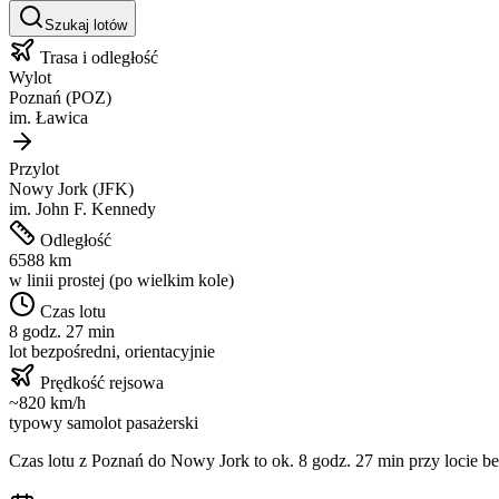
Szukaj lotów
Trasa i odległość
Wylot
Poznań
(
POZ
)
im.
Ławica
Przylot
Nowy Jork
(
JFK
)
im.
John F. Kennedy
Odległość
6588
km
w linii prostej (po wielkim kole)
Czas lotu
8 godz. 27 min
lot bezpośredni, orientacyjnie
Prędkość rejsowa
~
820
km/h
typowy samolot pasażerski
Czas lotu z
Poznań
do
Nowy Jork
to ok.
8 godz. 27 min
przy locie be