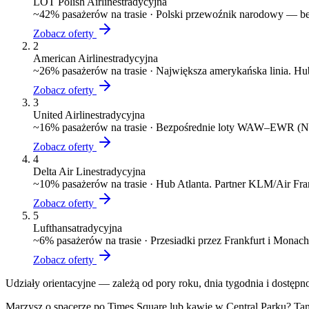
LOT Polish Airlines
tradycyjna
~
42
% pasażerów na trasie ·
Polski przewoźnik narodowy — bez
Zobacz oferty
2
American Airlines
tradycyjna
~
26
% pasażerów na trasie ·
Największa amerykańska linia. 
Zobacz oferty
3
United Airlines
tradycyjna
~
16
% pasażerów na trasie ·
Bezpośrednie loty WAW–EWR (N
Zobacz oferty
4
Delta Air Lines
tradycyjna
~
10
% pasażerów na trasie ·
Hub Atlanta. Partner KLM/Air Fr
Zobacz oferty
5
Lufthansa
tradycyjna
~
6
% pasażerów na trasie ·
Przesiadki przez Frankfurt i Monac
Zobacz oferty
Udziały orientacyjne — zależą od pory roku, dnia tygodnia i dostępn
Marzysz o spacerze po Times Square lub kawie w Central Parku? Tani