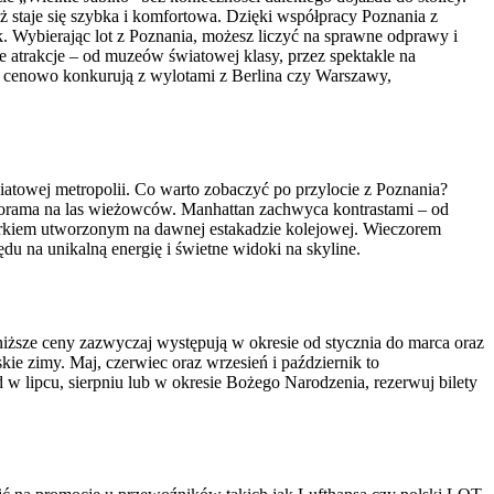
ż staje się szybka i komfortowa. Dzięki współpracy Poznania z
k. Wybierając lot z Poznania, możesz liczyć na sprawne odprawy i
one atrakcje – od muzeów światowej klasy, przez spektakle na
e cenowo konkurują z wylotami z Berlina czy Warszawy,
iatowej metropolii. Co warto zobaczyć po przylocie z Poznania?
anorama na las wieżowców. Manhattan zachwyca kontrastami – od
parkiem utworzonym na dawnej estakadzie kolejowej. Wieczorem
du na unikalną energię i świetne widoki na skyline.
niższe ceny zazwyczaj występują w okresie od stycznia do marca oraz
ie zimy. Maj, czerwiec oraz wrzesień i październik to
d w lipcu, sierpniu lub w okresie Bożego Narodzenia, rezerwuj bilety