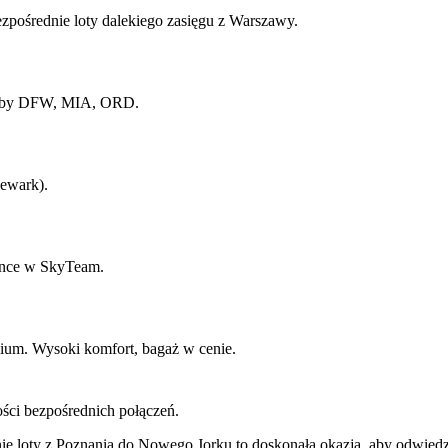
pośrednie loty dalekiego zasięgu z Warszawy.
Huby DFW, MIA, ORD.
ewark).
ance w SkyTeam.
hium. Wysoki komfort, bagaż w cenie.
ości bezpośrednich połączeń.
e loty z Poznania do Nowego Jorku to doskonała okazja, aby odwiedzić