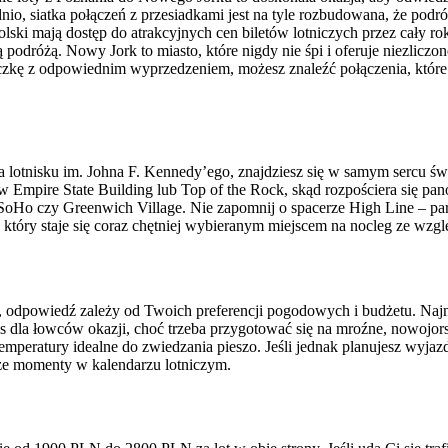
o, siatka połączeń z przesiadkami jest na tyle rozbudowana, że podró
ski mają dostęp do atrakcyjnych cen biletów lotniczych przez cały ro
ą podróżą. Nowy Jork to miasto, które nigdy nie śpi i oferuje niezlicz
eczkę z odpowiednim wyprzedzeniem, możesz znaleźć połączenia, któr
na lotnisku im. Johna F. Kennedy’ego, znajdziesz się w samym sercu św
 Empire State Building lub Top of the Rock, skąd rozpościera się p
ic SoHo czy Greenwich Village. Nie zapomnij o spacerze High Line – 
który staje się coraz chętniej wybieranym miejscem na nocleg ze wzglę
u, odpowiedź zależy od Twoich preferencji pogodowych i budżetu. Naj
s dla łowców okazji, choć trzeba przygotować się na mroźne, nowojorsk
emperatury idealne do zwiedzania pieszo. Jeśli jednak planujesz wyjaz
sze momenty w kalendarzu lotniczym.