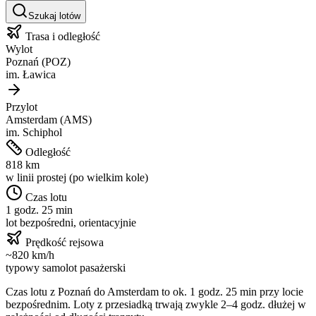
Szukaj lotów
Trasa i odległość
Wylot
Poznań
(
POZ
)
im.
Ławica
Przylot
Amsterdam
(
AMS
)
im.
Schiphol
Odległość
818
km
w linii prostej (po wielkim kole)
Czas lotu
1 godz. 25 min
lot bezpośredni, orientacyjnie
Prędkość rejsowa
~
820
km/h
typowy samolot pasażerski
Czas lotu z
Poznań
do
Amsterdam
to ok.
1 godz. 25 min
przy locie
bezpośrednim. Loty z przesiadką trwają zwykle 2–4 godz. dłużej w