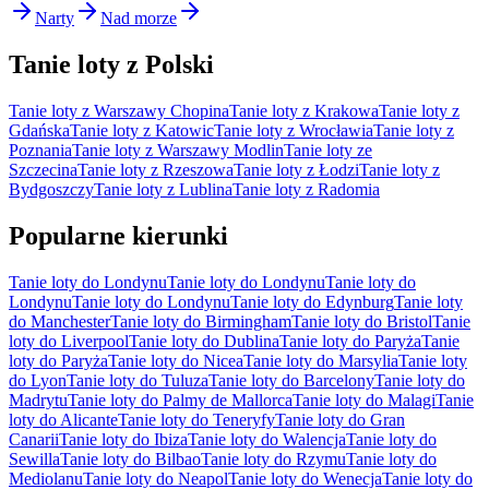
Narty
Nad morze
Tanie loty z Polski
Tanie loty z Warszawy Chopina
Tanie loty z Krakowa
Tanie loty z
Gdańska
Tanie loty z Katowic
Tanie loty z Wrocławia
Tanie loty z
Poznania
Tanie loty z Warszawy Modlin
Tanie loty ze
Szczecina
Tanie loty z Rzeszowa
Tanie loty z Łodzi
Tanie loty z
Bydgoszczy
Tanie loty z Lublina
Tanie loty z Radomia
Popularne kierunki
Tanie loty do Londynu
Tanie loty do Londynu
Tanie loty do
Londynu
Tanie loty do Londynu
Tanie loty do Edynburg
Tanie loty
do Manchester
Tanie loty do Birmingham
Tanie loty do Bristol
Tanie
loty do Liverpool
Tanie loty do Dublina
Tanie loty do Paryża
Tanie
loty do Paryża
Tanie loty do Nicea
Tanie loty do Marsylia
Tanie loty
do Lyon
Tanie loty do Tuluza
Tanie loty do Barcelony
Tanie loty do
Madrytu
Tanie loty do Palmy de Mallorca
Tanie loty do Malagi
Tanie
loty do Alicante
Tanie loty do Teneryfy
Tanie loty do Gran
Canarii
Tanie loty do Ibiza
Tanie loty do Walencja
Tanie loty do
Sewilla
Tanie loty do Bilbao
Tanie loty do Rzymu
Tanie loty do
Mediolanu
Tanie loty do Neapol
Tanie loty do Wenecja
Tanie loty do