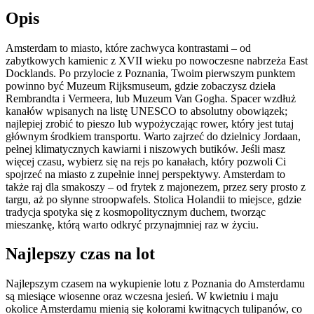
Opis
Amsterdam to miasto, które zachwyca kontrastami – od
zabytkowych kamienic z XVII wieku po nowoczesne nabrzeża East
Docklands. Po przylocie z Poznania, Twoim pierwszym punktem
powinno być Muzeum Rijksmuseum, gdzie zobaczysz dzieła
Rembrandta i Vermeera, lub Muzeum Van Gogha. Spacer wzdłuż
kanałów wpisanych na listę UNESCO to absolutny obowiązek;
najlepiej zrobić to pieszo lub wypożyczając rower, który jest tutaj
głównym środkiem transportu. Warto zajrzeć do dzielnicy Jordaan,
pełnej klimatycznych kawiarni i niszowych butików. Jeśli masz
więcej czasu, wybierz się na rejs po kanałach, który pozwoli Ci
spojrzeć na miasto z zupełnie innej perspektywy. Amsterdam to
także raj dla smakoszy – od frytek z majonezem, przez sery prosto z
targu, aż po słynne stroopwafels. Stolica Holandii to miejsce, gdzie
tradycja spotyka się z kosmopolitycznym duchem, tworząc
mieszankę, którą warto odkryć przynajmniej raz w życiu.
Najlepszy czas na lot
Najlepszym czasem na wykupienie lotu z Poznania do Amsterdamu
są miesiące wiosenne oraz wczesna jesień. W kwietniu i maju
okolice Amsterdamu mienią się kolorami kwitnących tulipanów, co