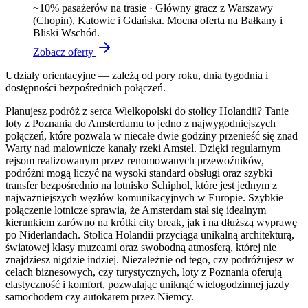
~
10
% pasażerów na trasie ·
Główny gracz z Warszawy
(Chopin), Katowic i Gdańska. Mocna oferta na Bałkany i
Bliski Wschód.
Zobacz oferty
Udziały orientacyjne — zależą od pory roku, dnia tygodnia i
dostępności bezpośrednich połączeń.
Planujesz podróż z serca Wielkopolski do stolicy Holandii? Tanie
loty z Poznania do Amsterdamu to jedno z najwygodniejszych
połączeń, które pozwala w niecałe dwie godziny przenieść się znad
Warty nad malownicze kanały rzeki Amstel. Dzięki regularnym
rejsom realizowanym przez renomowanych przewoźników,
podróżni mogą liczyć na wysoki standard obsługi oraz szybki
transfer bezpośrednio na lotnisko Schiphol, które jest jednym z
najważniejszych węzłów komunikacyjnych w Europie. Szybkie
połączenie lotnicze sprawia, że Amsterdam stał się idealnym
kierunkiem zarówno na krótki city break, jak i na dłuższą wyprawę
po Niderlandach. Stolica Holandii przyciąga unikalną architekturą,
światowej klasy muzeami oraz swobodną atmosferą, której nie
znajdziesz nigdzie indziej. Niezależnie od tego, czy podróżujesz w
celach biznesowych, czy turystycznych, loty z Poznania oferują
elastyczność i komfort, pozwalając uniknąć wielogodzinnej jazdy
samochodem czy autokarem przez Niemcy.