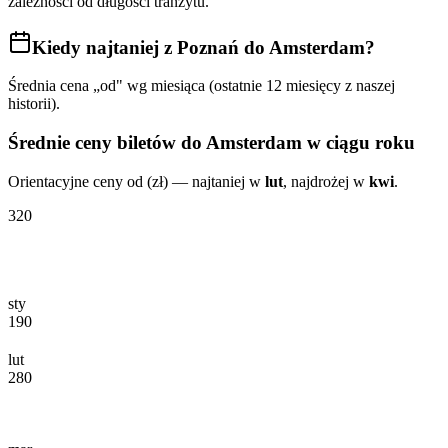
zależności od długości tranzytu.
Kiedy najtaniej
z Poznań do Amsterdam
?
Średnia cena „od" wg miesiąca (ostatnie 12 miesięcy z naszej
historii).
Średnie ceny biletów
do Amsterdam
w ciągu roku
Orientacyjne ceny od (zł) — najtaniej w
lut
, najdrożej w
kwi
.
320
sty
190
lut
280