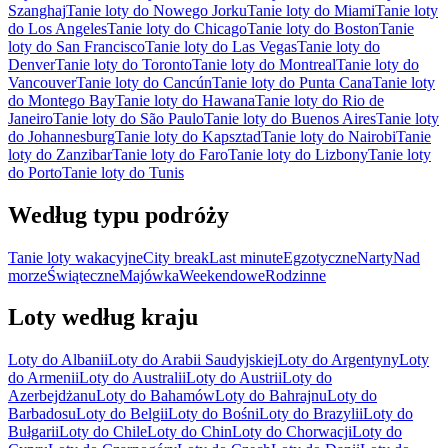
Szanghaj
Tanie loty do Nowego Jorku
Tanie loty do Miami
Tanie loty
do Los Angeles
Tanie loty do Chicago
Tanie loty do Boston
Tanie
loty do San Francisco
Tanie loty do Las Vegas
Tanie loty do
Denver
Tanie loty do Toronto
Tanie loty do Montreal
Tanie loty do
Vancouver
Tanie loty do Cancún
Tanie loty do Punta Cana
Tanie loty
do Montego Bay
Tanie loty do Hawana
Tanie loty do Rio de
Janeiro
Tanie loty do São Paulo
Tanie loty do Buenos Aires
Tanie loty
do Johannesburg
Tanie loty do Kapsztad
Tanie loty do Nairobi
Tanie
loty do Zanzibar
Tanie loty do Faro
Tanie loty do Lizbony
Tanie loty
do Porto
Tanie loty do Tunis
Według typu podróży
Tanie loty wakacyjne
City break
Last minute
Egzotyczne
Narty
Nad
morze
Świąteczne
Majówka
Weekendowe
Rodzinne
Loty według kraju
Loty do Albanii
Loty do Arabii Saudyjskiej
Loty do Argentyny
Loty
do Armenii
Loty do Australii
Loty do Austrii
Loty do
Azerbejdżanu
Loty do Bahamów
Loty do Bahrajnu
Loty do
Barbadosu
Loty do Belgii
Loty do Bośni
Loty do Brazylii
Loty do
Bułgarii
Loty do Chile
Loty do Chin
Loty do Chorwacji
Loty do