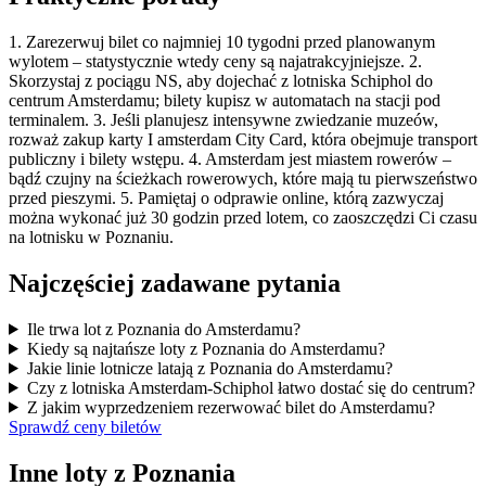
1. Zarezerwuj bilet co najmniej 10 tygodni przed planowanym
wylotem – statystycznie wtedy ceny są najatrakcyjniejsze. 2.
Skorzystaj z pociągu NS, aby dojechać z lotniska Schiphol do
centrum Amsterdamu; bilety kupisz w automatach na stacji pod
terminalem. 3. Jeśli planujesz intensywne zwiedzanie muzeów,
rozważ zakup karty I amsterdam City Card, która obejmuje transport
publiczny i bilety wstępu. 4. Amsterdam jest miastem rowerów –
bądź czujny na ścieżkach rowerowych, które mają tu pierwszeństwo
przed pieszymi. 5. Pamiętaj o odprawie online, którą zazwyczaj
można wykonać już 30 godzin przed lotem, co zaoszczędzi Ci czasu
na lotnisku w Poznaniu.
Najczęściej zadawane pytania
Ile trwa lot z Poznania do Amsterdamu?
Kiedy są najtańsze loty z Poznania do Amsterdamu?
Jakie linie lotnicze latają z Poznania do Amsterdamu?
Czy z lotniska Amsterdam-Schiphol łatwo dostać się do centrum?
Z jakim wyprzedzeniem rezerwować bilet do Amsterdamu?
Sprawdź ceny biletów
Inne loty z Poznania