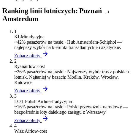
Ranking linii lotniczych:
Poznań
→
Amsterdam
1
KLM
tradycyjna
~
42
% pasażerów na trasie ·
Hub Amsterdam-Schiphol —
najlepszy wybór na kierunki transatlantyckie i azjatyckie.
Zobacz oferty
2
Ryanair
low-cost
~
26
% pasażerów na trasie ·
Najszerszy wybór tras z polskich
lotnisk. Najtaniej w bazach: Modlin, Kraków, Wrocław,
Katowice.
Zobacz oferty
3
LOT Polish Airlines
tradycyjna
~
16
% pasażerów na trasie ·
Polski przewoźnik narodowy —
bezpośrednie loty dalekiego zasięgu z Warszawy.
Zobacz oferty
4
Wizz Air
low-cost