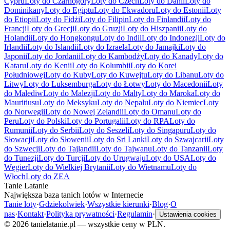
Cypru
Loty do Czarnogóry
Loty do Czech
Loty do Danii
Loty do
Dominikany
Loty do Egiptu
Loty do Ekwadoru
Loty do Estonii
Loty
do Etiopii
Loty do Fidżi
Loty do Filipin
Loty do Finlandii
Loty do
Francji
Loty do Grecji
Loty do Gruzji
Loty do Hiszpanii
Loty do
Holandii
Loty do Hongkongu
Loty do Indii
Loty do Indonezji
Loty do
Irlandii
Loty do Islandii
Loty do Izraela
Loty do Jamajki
Loty do
Japonii
Loty do Jordanii
Loty do Kambodży
Loty do Kanady
Loty do
Kataru
Loty do Kenii
Loty do Kolumbii
Loty do Korei
Południowej
Loty do Kuby
Loty do Kuwejtu
Loty do Libanu
Loty do
Litwy
Loty do Luksemburga
Loty do Łotwy
Loty do Macedonii
Loty
do Malediw
Loty do Malezji
Loty do Malty
Loty do Maroka
Loty do
Mauritiusu
Loty do Meksyku
Loty do Nepalu
Loty do Niemiec
Loty
do Norwegii
Loty do Nowej Zelandii
Loty do Omanu
Loty do
Peru
Loty do Polski
Loty do Portugalii
Loty do RPA
Loty do
Rumunii
Loty do Serbii
Loty do Seszeli
Loty do Singapuru
Loty do
Słowacji
Loty do Słowenii
Loty do Sri Lanki
Loty do Szwajcarii
Loty
do Szwecji
Loty do Tajlandii
Loty do Tajwanu
Loty do Tanzanii
Loty
do Tunezji
Loty do Turcji
Loty do Urugwaju
Loty do USA
Loty do
Węgier
Loty do Wielkiej Brytanii
Loty do Wietnamu
Loty do
Włoch
Loty do ZEA
Tanie Latanie
Największa baza tanich lotów w Internecie
Tanie loty
·
Gdziekolwiek
·
Wszystkie kierunki
·
Blog
·
O
nas
·
Kontakt
·
Polityka prywatności
·
Regulamin
·
Ustawienia cookies
©
2026
tanielatanie.pl — wszystkie ceny w PLN.