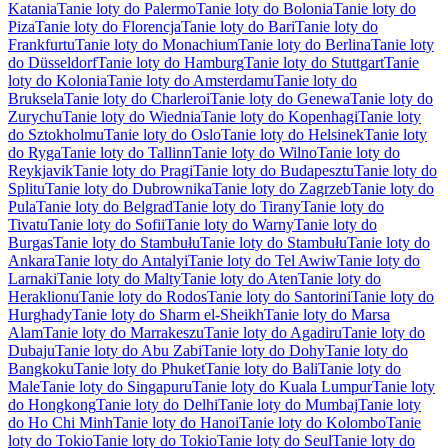
Katania
Tanie loty do Palermo
Tanie loty do Bolonia
Tanie loty do
Piza
Tanie loty do Florencja
Tanie loty do Bari
Tanie loty do
Frankfurtu
Tanie loty do Monachium
Tanie loty do Berlina
Tanie loty
do Düsseldorf
Tanie loty do Hamburg
Tanie loty do Stuttgart
Tanie
loty do Kolonia
Tanie loty do Amsterdamu
Tanie loty do
Bruksela
Tanie loty do Charleroi
Tanie loty do Genewa
Tanie loty do
Zurychu
Tanie loty do Wiednia
Tanie loty do Kopenhagi
Tanie loty
do Sztokholmu
Tanie loty do Oslo
Tanie loty do Helsinek
Tanie loty
do Ryga
Tanie loty do Tallinn
Tanie loty do Wilno
Tanie loty do
Reykjavik
Tanie loty do Pragi
Tanie loty do Budapesztu
Tanie loty do
Splitu
Tanie loty do Dubrownika
Tanie loty do Zagrzeb
Tanie loty do
Pula
Tanie loty do Belgrad
Tanie loty do Tirany
Tanie loty do
Tivatu
Tanie loty do Sofii
Tanie loty do Warny
Tanie loty do
Burgas
Tanie loty do Stambułu
Tanie loty do Stambułu
Tanie loty do
Ankara
Tanie loty do Antalyi
Tanie loty do Tel Awiw
Tanie loty do
Larnaki
Tanie loty do Malty
Tanie loty do Aten
Tanie loty do
Heraklionu
Tanie loty do Rodos
Tanie loty do Santorini
Tanie loty do
Hurghady
Tanie loty do Sharm el-Sheikh
Tanie loty do Marsa
Alam
Tanie loty do Marrakeszu
Tanie loty do Agadiru
Tanie loty do
Dubaju
Tanie loty do Abu Zabi
Tanie loty do Dohy
Tanie loty do
Bangkoku
Tanie loty do Phuket
Tanie loty do Bali
Tanie loty do
Male
Tanie loty do Singapuru
Tanie loty do Kuala Lumpur
Tanie loty
do Hongkong
Tanie loty do Delhi
Tanie loty do Mumbaj
Tanie loty
do Ho Chi Minh
Tanie loty do Hanoi
Tanie loty do Kolombo
Tanie
loty do Tokio
Tanie loty do Tokio
Tanie loty do Seul
Tanie loty do