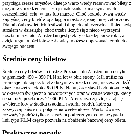
przyciąga rzesze turystów, dlatego warto wtedy rezerwować bilety z
dużym wyprzedzeniem. Jeśli jednak szukasz maksymalnych
oszczędności, celuj w luty lub marzec. Choć pogoda bywa wtedy
kapryśna, ceny biletów spadają, a miasto staje się mniej zatłoczone.
Dla miłośników letnich festiwali i długich dni, czerwiec i lipiec będą
strzałem w dziesiątkę, choć trzeba liczyć się z nieco wyższymi
kosztami przelotu. Amsterdam jest piękny o każdej porze roku, a
dzięki regularności lotów z Ławicy, możesz dopasować termin do
swojego budżetu.
Średnie ceny biletów
Średnie ceny biletów na trasie z Poznania do Amsterdamu oscylują
w granicach 450 – 850 PLN za lot w obie strony. Jeśli trafisz na
promocję lub kupisz bilet z dużym wyprzedzeniem, możesz znaleźć
okazje nawet za około 380 PLN. Najwyższe stawki odnotowuje się
w okresach świąteczno-noworocznych oraz w czasie wakacji, kiedy
cena może przekroczyć 1000 PLN. Aby zaoszczędzić, staraj się
wybierać loty w środku tygodnia (wtorki, środy), które są
zazwyczaj tańsze niż połączenia weekendowe. Warto również
rozważyć podróż tylko z bagażem podręcznym, co w przypadku
linii typu KLM często pozwala na obniżenie bazowej ceny biletu.
Praktyczne porady