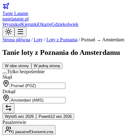
Tanie Latanie
tanielatanie.pl
Wyszukaj
Kierunki
Okazje
Gdziekolwiek
Strona główna
/
Loty
/
Loty z
Poznania
/
Poznań → Amsterdam
Tanie loty z Poznania do Amsterdamu
W obie strony
W jedną stronę
Tylko bezpośrednie
Skąd
Dokąd
Wylot
5 wrz 2026
Powrót
12 wrz 2026
Pasażerowie
1
pasażer
Ekonomiczna