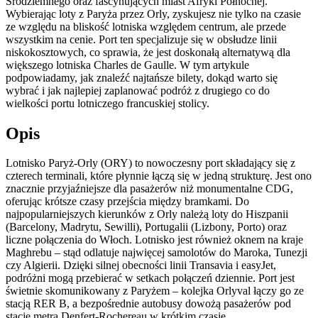
Śródziemnego oraz fascynujących miast Afryki Północnej.
Wybierając loty z Paryża przez Orly, zyskujesz nie tylko na czasie
ze względu na bliskość lotniska względem centrum, ale przede
wszystkim na cenie. Port ten specjalizuje się w obsłudze linii
niskokosztowych, co sprawia, że jest doskonałą alternatywą dla
większego lotniska Charles de Gaulle. W tym artykule
podpowiadamy, jak znaleźć najtańsze bilety, dokąd warto się
wybrać i jak najlepiej zaplanować podróż z drugiego co do
wielkości portu lotniczego francuskiej stolicy.
Opis
Lotnisko Paryż-Orly (ORY) to nowoczesny port składający się z
czterech terminali, które płynnie łączą się w jedną strukturę. Jest ono
znacznie przyjaźniejsze dla pasażerów niż monumentalne CDG,
oferując krótsze czasy przejścia między bramkami. Do
najpopularniejszych kierunków z Orly należą loty do Hiszpanii
(Barcelony, Madrytu, Sewilli), Portugalii (Lizbony, Porto) oraz
liczne połączenia do Włoch. Lotnisko jest również oknem na kraje
Maghrebu – stąd odlatuje najwięcej samolotów do Maroka, Tunezji
czy Algierii. Dzięki silnej obecności linii Transavia i easyJet,
podróżni mogą przebierać w setkach połączeń dziennie. Port jest
świetnie skomunikowany z Paryżem – kolejka Orlyval łączy go ze
stacją RER B, a bezpośrednie autobusy dowożą pasażerów pod
stację metra Denfert-Rochereau w krótkim czasie.