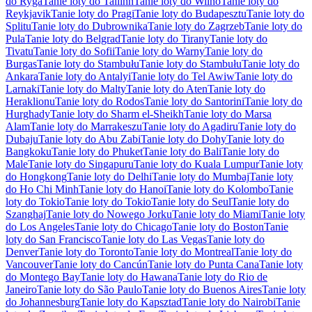
do Ryga
Tanie loty do Tallinn
Tanie loty do Wilno
Tanie loty do
Reykjavik
Tanie loty do Pragi
Tanie loty do Budapesztu
Tanie loty do
Splitu
Tanie loty do Dubrownika
Tanie loty do Zagrzeb
Tanie loty do
Pula
Tanie loty do Belgrad
Tanie loty do Tirany
Tanie loty do
Tivatu
Tanie loty do Sofii
Tanie loty do Warny
Tanie loty do
Burgas
Tanie loty do Stambułu
Tanie loty do Stambułu
Tanie loty do
Ankara
Tanie loty do Antalyi
Tanie loty do Tel Awiw
Tanie loty do
Larnaki
Tanie loty do Malty
Tanie loty do Aten
Tanie loty do
Heraklionu
Tanie loty do Rodos
Tanie loty do Santorini
Tanie loty do
Hurghady
Tanie loty do Sharm el-Sheikh
Tanie loty do Marsa
Alam
Tanie loty do Marrakeszu
Tanie loty do Agadiru
Tanie loty do
Dubaju
Tanie loty do Abu Zabi
Tanie loty do Dohy
Tanie loty do
Bangkoku
Tanie loty do Phuket
Tanie loty do Bali
Tanie loty do
Male
Tanie loty do Singapuru
Tanie loty do Kuala Lumpur
Tanie loty
do Hongkong
Tanie loty do Delhi
Tanie loty do Mumbaj
Tanie loty
do Ho Chi Minh
Tanie loty do Hanoi
Tanie loty do Kolombo
Tanie
loty do Tokio
Tanie loty do Tokio
Tanie loty do Seul
Tanie loty do
Szanghaj
Tanie loty do Nowego Jorku
Tanie loty do Miami
Tanie loty
do Los Angeles
Tanie loty do Chicago
Tanie loty do Boston
Tanie
loty do San Francisco
Tanie loty do Las Vegas
Tanie loty do
Denver
Tanie loty do Toronto
Tanie loty do Montreal
Tanie loty do
Vancouver
Tanie loty do Cancún
Tanie loty do Punta Cana
Tanie loty
do Montego Bay
Tanie loty do Hawana
Tanie loty do Rio de
Janeiro
Tanie loty do São Paulo
Tanie loty do Buenos Aires
Tanie loty
do Johannesburg
Tanie loty do Kapsztad
Tanie loty do Nairobi
Tanie