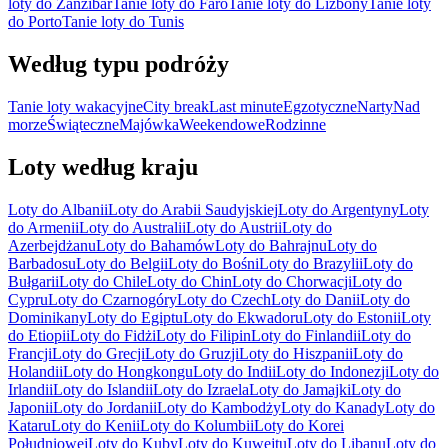
loty do Zanzibar
Tanie loty do Faro
Tanie loty do Lizbony
Tanie loty
do Porto
Tanie loty do Tunis
Według typu podróży
Tanie loty wakacyjne
City break
Last minute
Egzotyczne
Narty
Nad
morze
Świąteczne
Majówka
Weekendowe
Rodzinne
Loty według kraju
Loty do Albanii
Loty do Arabii Saudyjskiej
Loty do Argentyny
Loty
do Armenii
Loty do Australii
Loty do Austrii
Loty do
Azerbejdżanu
Loty do Bahamów
Loty do Bahrajnu
Loty do
Barbadosu
Loty do Belgii
Loty do Bośni
Loty do Brazylii
Loty do
Bułgarii
Loty do Chile
Loty do Chin
Loty do Chorwacji
Loty do
Cypru
Loty do Czarnogóry
Loty do Czech
Loty do Danii
Loty do
Dominikany
Loty do Egiptu
Loty do Ekwadoru
Loty do Estonii
Loty
do Etiopii
Loty do Fidżi
Loty do Filipin
Loty do Finlandii
Loty do
Francji
Loty do Grecji
Loty do Gruzji
Loty do Hiszpanii
Loty do
Holandii
Loty do Hongkongu
Loty do Indii
Loty do Indonezji
Loty do
Irlandii
Loty do Islandii
Loty do Izraela
Loty do Jamajki
Loty do
Japonii
Loty do Jordanii
Loty do Kambodży
Loty do Kanady
Loty do
Kataru
Loty do Kenii
Loty do Kolumbii
Loty do Korei
Południowej
Loty do Kuby
Loty do Kuwejtu
Loty do Libanu
Loty do