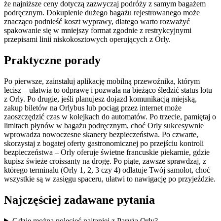
że najniższe ceny dotyczą zazwyczaj podróży z samym bagażem
podręcznym. Dokupienie dużego bagażu rejestrowanego może
znacząco podnieść koszt wyprawy, dlatego warto rozważyć
spakowanie się w mniejszy format zgodnie z restrykcyjnymi
przepisami linii niskokosztowych operujących z Orly.
Praktyczne porady
Po pierwsze, zainstaluj aplikację mobilną przewoźnika, którym
lecisz – ułatwia to odprawę i pozwala na bieżąco śledzić status lotu
z Orly. Po drugie, jeśli planujesz dojazd komunikacją miejską,
zakup biletów na Orlybus lub pociąg przez internet może
zaoszczędzić czas w kolejkach do automatów. Po trzecie, pamiętaj o
limitach płynów w bagażu podręcznym, choć Orly sukcesywnie
wprowadza nowoczesne skanery bezpieczeństwa. Po czwarte,
skorzystaj z bogatej oferty gastronomicznej po przejściu kontroli
bezpieczeństwa – Orly oferuje świetne francuskie piekarnie, gdzie
kupisz świeże croissanty na drogę. Po piąte, zawsze sprawdzaj, z
którego terminalu (Orly 1, 2, 3 czy 4) odlatuje Twój samolot, choć
wszystkie są w zasięgu spaceru, ułatwi to nawigację po przyjeździe.
Najczęściej zadawane pytania
Gdzie można polecieć najtaniej z Paryża Orly?