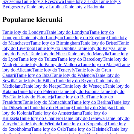
Szczecina
Tanie loty z Rzeszowa
Tanie loty z Łodzi
Tanie loty z
Bydgoszczy
Tanie loty z Lublina
Tanie loty z Radomia
Popularne kierunki
Tanie loty do Londynu
Tanie loty do Londynu
Tanie loty do
Londynu
Tanie loty do Londynu
Tanie loty do Edynburg
Tanie loty
do Manchester
Tanie loty do Birmingham
Tanie loty do Bristol
Tanie
loty do Liverpool
Tanie loty do Dublina
Tanie loty do Paryża
Tanie
loty do Paryża
Tanie loty do Nicea
Tanie loty do Marsylia
Tanie loty
do Lyon
Tanie loty do Tuluza
Tanie loty do Barcelony
Tanie loty do
Madrytu
Tanie loty do Palmy de Mallorca
Tanie loty do Malagi
Tanie
loty do Alicante
Tanie loty do Teneryfy
Tanie loty do Gran
Canarii
Tanie loty do Ibiza
Tanie loty do Walencja
Tanie loty do
Sewilla
Tanie loty do Bilbao
Tanie loty do Rzymu
Tanie loty do
Mediolanu
Tanie loty do Neapol
Tanie loty do Wenecja
Tanie loty do
Katania
Tanie loty do Palermo
Tanie loty do Bolonia
Tanie loty do
Piza
Tanie loty do Florencja
Tanie loty do Bari
Tanie loty do
Frankfurtu
Tanie loty do Monachium
Tanie loty do Berlina
Tanie loty
do Düsseldorf
Tanie loty do Hamburg
Tanie loty do Stuttgart
Tanie
loty do Kolonia
Tanie loty do Amsterdamu
Tanie loty do
Bruksela
Tanie loty do Charleroi
Tanie loty do Genewa
Tanie loty do
Zurychu
Tanie loty do Wiednia
Tanie loty do Kopenhagi
Tanie loty
do Sztokholmu
Tanie loty do Oslo
Tanie loty do Helsinek
Tanie loty