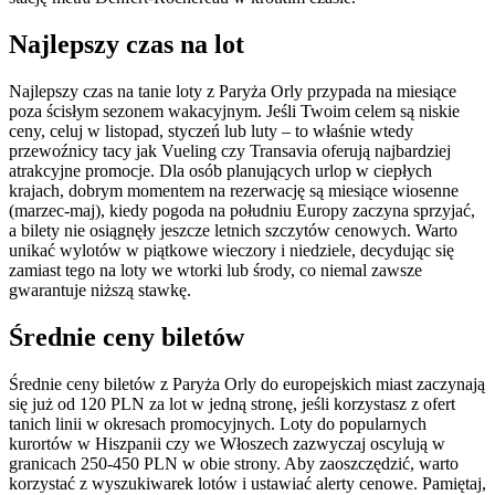
Najlepszy czas na lot
Najlepszy czas na tanie loty z Paryża Orly przypada na miesiące
poza ścisłym sezonem wakacyjnym. Jeśli Twoim celem są niskie
ceny, celuj w listopad, styczeń lub luty – to właśnie wtedy
przewoźnicy tacy jak Vueling czy Transavia oferują najbardziej
atrakcyjne promocje. Dla osób planujących urlop w ciepłych
krajach, dobrym momentem na rezerwację są miesiące wiosenne
(marzec-maj), kiedy pogoda na południu Europy zaczyna sprzyjać,
a bilety nie osiągnęły jeszcze letnich szczytów cenowych. Warto
unikać wylotów w piątkowe wieczory i niedziele, decydując się
zamiast tego na loty we wtorki lub środy, co niemal zawsze
gwarantuje niższą stawkę.
Średnie ceny biletów
Średnie ceny biletów z Paryża Orly do europejskich miast zaczynają
się już od 120 PLN za lot w jedną stronę, jeśli korzystasz z ofert
tanich linii w okresach promocyjnych. Loty do popularnych
kurortów w Hiszpanii czy we Włoszech zazwyczaj oscylują w
granicach 250-450 PLN w obie strony. Aby zaoszczędzić, warto
korzystać z wyszukiwarek lotów i ustawiać alerty cenowe. Pamiętaj,