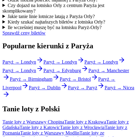
Czy dojazd na lotnisko Orly z centrum Paryża jest
skomplikowany?
Jakie tanie linie lotnicze latają z Paryża Orly?
Kiedy szukać najtańszych biletów z lotniska Orly?
Ile wcześniej muszę być na lotnisku Paryż-Orly?
Sprawdź ceny biletów
Popularne kierunki z Paryża
Paryż → Londyn
Paryż → Londyn
Paryż → Londyn
Paryż → Londyn
Paryż → Edynburg
Paryż → Manchester
Paryż → Birmingham
Paryż → Bristol
Paryż →
Liverpool
Paryż → Dublin
Paryż → Paryż
Paryż → Nicea
Tanie loty z Polski
Tanie loty z Warszawy Chopina
Tanie loty z Krakowa
Tanie loty z
Gdańska
Tanie loty z Katowic
Tanie loty z Wrocławia
Tanie loty z
Poznania
Tanie loty z Warszawy Modlin
Tanie loty ze