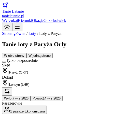
Tanie Latanie
tanielatanie.pl
Wyszukaj
Kierunki
Okazje
Gdziekolwiek
Strona główna
/
Loty
/
Loty z Paryża
Tanie loty z Paryża Orly
W obie strony
W jedną stronę
Tylko bezpośrednie
Skąd
Dokąd
Wylot
7 wrz 2026
Powrót
14 wrz 2026
Pasażerowie
1
pasażer
Ekonomiczna