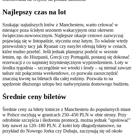
Najlepszy czas na lot
Szukając najtańszych lotów z Manchesteru, warto celować w
miesiące poza ścisłym sezonem wakacyjnym oraz okresem
świąteczno-noworocznym. Najlepsze okazje cenowe zazwyczaj
pojawiają się w listopadzie, styczniu oraz lutym. To właśnie wtedy
przewoźnicy tacy jak Ryanair czy easyJet oferują bilety w cenach,
które trudno przebić. Jeśli jednak planujesz podróż w sezonie
letnim, np. do Hiszpanii, Grecji czy Portugalii, postaraj się dokonać
rezerwacji z co najmniej trzymiesięcznym wyprzedzeniem. Loty w
środku tygodnia – szczególnie we wtorki i środy – są niemal zawsze
tańsze niż połączenia weekendowe, co pozwala zaoszczędzić
znaczną kwotę na biletach dla całej rodziny. Pozwala to na
spędzenie dłuższego urlopu bez nadwyrężania domowego budżetu.
Średnie ceny biletów
Średnie ceny za bilety lotnicze z Manchesteru do popularnych miast
w Polsce oscylują w granicach 250–450 PLN w obie strony. Przy
odrobinie szczęścia i śledzeniu promocji, można jednak "upolować"
loty nawet za 120–180 PLN. Z kolei loty długodystansowe, na
przykład do Nowego Jorku czy Dubaju, zaczynają się od około