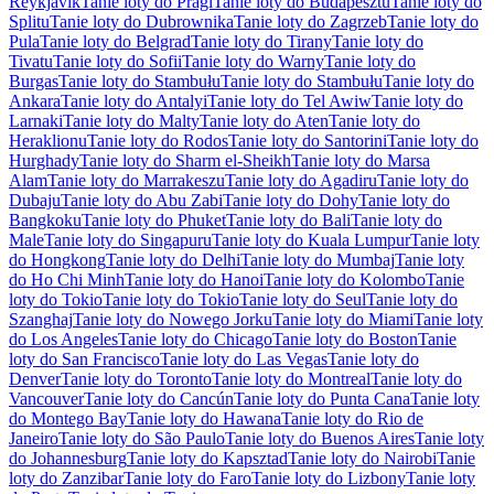
Reykjavik
Tanie loty do Pragi
Tanie loty do Budapesztu
Tanie loty do
Splitu
Tanie loty do Dubrownika
Tanie loty do Zagrzeb
Tanie loty do
Pula
Tanie loty do Belgrad
Tanie loty do Tirany
Tanie loty do
Tivatu
Tanie loty do Sofii
Tanie loty do Warny
Tanie loty do
Burgas
Tanie loty do Stambułu
Tanie loty do Stambułu
Tanie loty do
Ankara
Tanie loty do Antalyi
Tanie loty do Tel Awiw
Tanie loty do
Larnaki
Tanie loty do Malty
Tanie loty do Aten
Tanie loty do
Heraklionu
Tanie loty do Rodos
Tanie loty do Santorini
Tanie loty do
Hurghady
Tanie loty do Sharm el-Sheikh
Tanie loty do Marsa
Alam
Tanie loty do Marrakeszu
Tanie loty do Agadiru
Tanie loty do
Dubaju
Tanie loty do Abu Zabi
Tanie loty do Dohy
Tanie loty do
Bangkoku
Tanie loty do Phuket
Tanie loty do Bali
Tanie loty do
Male
Tanie loty do Singapuru
Tanie loty do Kuala Lumpur
Tanie loty
do Hongkong
Tanie loty do Delhi
Tanie loty do Mumbaj
Tanie loty
do Ho Chi Minh
Tanie loty do Hanoi
Tanie loty do Kolombo
Tanie
loty do Tokio
Tanie loty do Tokio
Tanie loty do Seul
Tanie loty do
Szanghaj
Tanie loty do Nowego Jorku
Tanie loty do Miami
Tanie loty
do Los Angeles
Tanie loty do Chicago
Tanie loty do Boston
Tanie
loty do San Francisco
Tanie loty do Las Vegas
Tanie loty do
Denver
Tanie loty do Toronto
Tanie loty do Montreal
Tanie loty do
Vancouver
Tanie loty do Cancún
Tanie loty do Punta Cana
Tanie loty
do Montego Bay
Tanie loty do Hawana
Tanie loty do Rio de
Janeiro
Tanie loty do São Paulo
Tanie loty do Buenos Aires
Tanie loty
do Johannesburg
Tanie loty do Kapsztad
Tanie loty do Nairobi
Tanie
loty do Zanzibar
Tanie loty do Faro
Tanie loty do Lizbony
Tanie loty