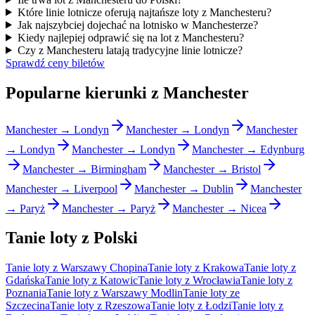
Które linie lotnicze oferują najtańsze loty z Manchesteru?
Jak najszybciej dojechać na lotnisko w Manchesterze?
Kiedy najlepiej odprawić się na lot z Manchesteru?
Czy z Manchesteru latają tradycyjne linie lotnicze?
Sprawdź ceny biletów
Popularne kierunki z Manchester
Manchester → Londyn
Manchester → Londyn
Manchester
→ Londyn
Manchester → Londyn
Manchester → Edynburg
Manchester → Birmingham
Manchester → Bristol
Manchester → Liverpool
Manchester → Dublin
Manchester
→ Paryż
Manchester → Paryż
Manchester → Nicea
Tanie loty z Polski
Tanie loty z Warszawy Chopina
Tanie loty z Krakowa
Tanie loty z
Gdańska
Tanie loty z Katowic
Tanie loty z Wrocławia
Tanie loty z
Poznania
Tanie loty z Warszawy Modlin
Tanie loty ze
Szczecina
Tanie loty z Rzeszowa
Tanie loty z Łodzi
Tanie loty z