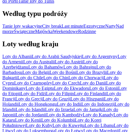
do Porto
Tanie loty do Tunis
Według typu podróży
Tanie loty wakacyjne
City break
Last minute
Egzotyczne
Narty
Nad
morze
Świąteczne
Majówka
Weekendowe
Rodzinne
Loty według kraju
Loty do Albanii
Loty do Arabii Saudyjskiej
Loty do Argentyny
Loty
do Armenii
Loty do Australii
Loty do Austrii
Loty do
Azerbejdżanu
Loty do Bahamów
Loty do Bahrajnu
Loty do
Barbadosu
Loty do Belgii
Loty do Bośni
Loty do Brazylii
Loty do
Bułgarii
Loty do Chile
Loty do Chin
Loty do Chorwacji
Loty do
Cypru
Loty do Czarnogóry
Loty do Czech
Loty do Danii
Loty do
Dominikany
Loty do Egiptu
Loty do Ekwadoru
Loty do Estonii
Loty
do Etiopii
Loty do Fidżi
Loty do Filipin
Loty do Finlandii
Loty do
Francji
Loty do Grecji
Loty do Gruzji
Loty do Hiszpanii
Loty do
Holandii
Loty do Hongkongu
Loty do Indii
Loty do Indonezji
Loty do
Irlandii
Loty do Islandii
Loty do Izraela
Loty do Jamajki
Loty do
Japonii
Loty do Jordanii
Loty do Kambodży
Loty do Kanady
Loty do
Kataru
Loty do Kenii
Loty do Kolumbii
Loty do Korei
Południowej
Loty do Kuby
Loty do Kuwejtu
Loty do Libanu
Loty do
Litwy
Loty do Luksemburga
Loty do Łotwy
Loty do Macedonii
Loty