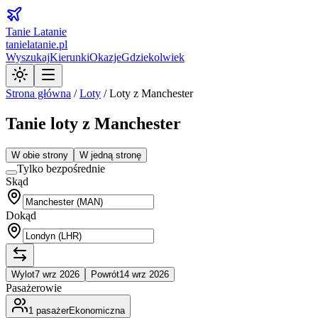
Tanie Latanie
tanielatanie.pl
Wyszukaj
Kierunki
Okazje
Gdziekolwiek
Strona główna
/
Loty
/
Loty z Manchester
Tanie loty z Manchester
W obie strony
W jedną stronę
Tylko bezpośrednie
Skąd
Dokąd
Wylot
7 wrz 2026
Powrót
14 wrz 2026
Pasażerowie
1
pasażer
Ekonomiczna