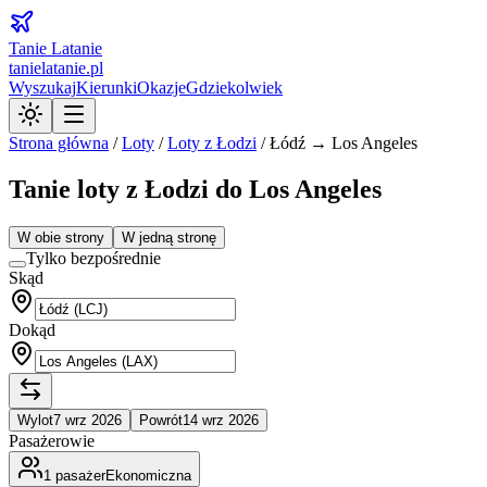
Tanie Latanie
tanielatanie.pl
Wyszukaj
Kierunki
Okazje
Gdziekolwiek
Strona główna
/
Loty
/
Loty z
Łodzi
/
Łódź → Los Angeles
Tanie loty z Łodzi do Los Angeles
W obie strony
W jedną stronę
Tylko bezpośrednie
Skąd
Dokąd
Wylot
7 wrz 2026
Powrót
14 wrz 2026
Pasażerowie
1
pasażer
Ekonomiczna