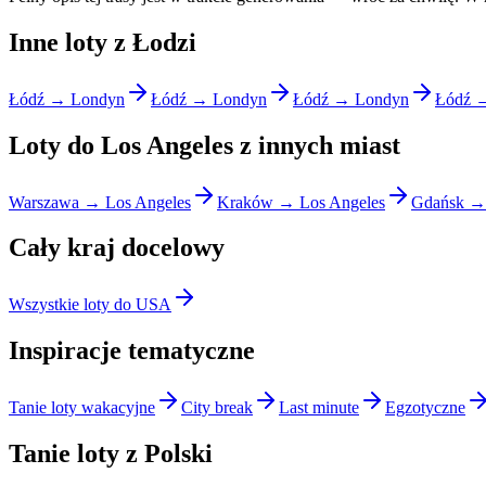
Inne loty z Łodzi
Łódź → Londyn
Łódź → Londyn
Łódź → Londyn
Łódź 
Loty do Los Angeles z innych miast
Warszawa → Los Angeles
Kraków → Los Angeles
Gdańsk → 
Cały kraj docelowy
Wszystkie loty do USA
Inspiracje tematyczne
Tanie loty wakacyjne
City break
Last minute
Egzotyczne
Tanie loty z Polski