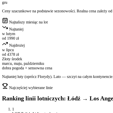
gru
Ceny szacunkowe na podstawie sezonowości. Realna cena zależy od d
Najtańszy miesiąc na lot
Najtaniej
w
lutym
od
1990
zł
Najdrożej
w
lipcu
od
4378
zł
Złoty środek
marcu, maju, październiku
dobra pogoda + sensowna cena
Najtaniej luty (oprócz Florydy). Lato — szczyt na całym kontynencie
Najczęściej wybierane linie
Ranking linii lotniczych:
Łódź
→
Los Ange
1