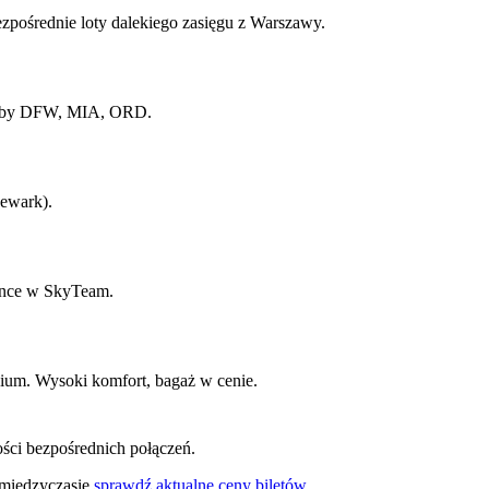
pośrednie loty dalekiego zasięgu z Warszawy.
Huby DFW, MIA, ORD.
ewark).
ance w SkyTeam.
hium. Wysoki komfort, bagaż w cenie.
ości bezpośrednich połączeń.
 międzyczasie
sprawdź aktualne ceny biletów
.