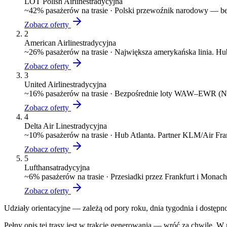
LOT Polish Airlines
tradycyjna
~
42
% pasażerów na trasie ·
Polski przewoźnik narodowy — bez
Zobacz oferty
2
American Airlines
tradycyjna
~
26
% pasażerów na trasie ·
Największa amerykańska linia. 
Zobacz oferty
3
United Airlines
tradycyjna
~
16
% pasażerów na trasie ·
Bezpośrednie loty WAW–EWR (N
Zobacz oferty
4
Delta Air Lines
tradycyjna
~
10
% pasażerów na trasie ·
Hub Atlanta. Partner KLM/Air Fr
Zobacz oferty
5
Lufthansa
tradycyjna
~
6
% pasażerów na trasie ·
Przesiadki przez Frankfurt i Monac
Zobacz oferty
Udziały orientacyjne — zależą od pory roku, dnia tygodnia i dostępn
Pełny opis tej trasy jest w trakcie generowania — wróć za chwilę. W