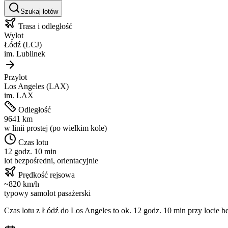
Szukaj lotów
Trasa i odległość
Wylot
Łódź
(
LCJ
)
im.
Lublinek
Przylot
Los Angeles
(
LAX
)
im.
LAX
Odległość
9641
km
w linii prostej (po wielkim kole)
Czas lotu
12 godz. 10 min
lot bezpośredni, orientacyjnie
Prędkość rejsowa
~
820
km/h
typowy samolot pasażerski
Czas lotu z
Łódź
do
Los Angeles
to ok.
12 godz. 10 min
przy locie b