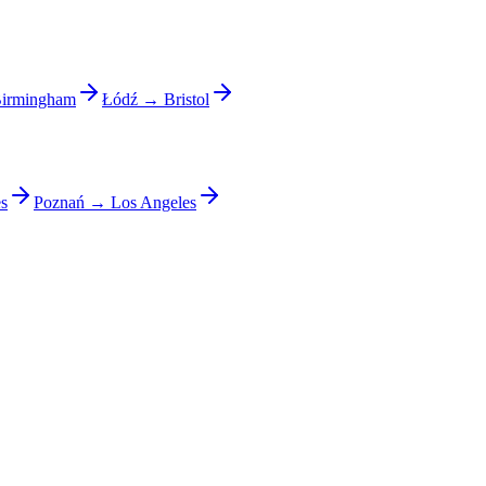
irmingham
Łódź → Bristol
s
Poznań → Los Angeles