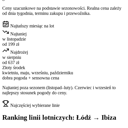
Ceny szacunkowe na podstawie sezonowości. Realna cena zależy
od dnia tygodnia, terminu zakupu i przewoźnika.
Najtańszy miesiąc na lot
Najtaniej
w
listopadzie
od
199
zł
Najdrożej
w
sierpniu
od
637
zł
Złoty środek
kwietniu, maju, wrześniu, październiku
dobra pogoda + sensowna cena
Najtaniej poza sezonem (listopad–luty). Czerwiec i wrzesień to
najlepszy stosunek pogody do ceny.
Najczęściej wybierane linie
Ranking linii lotniczych:
Łódź
→
Ibiza