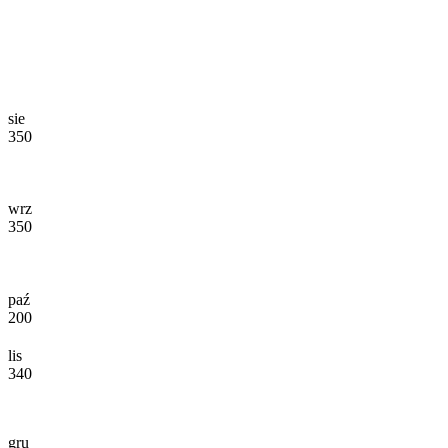
sie
350
wrz
350
paź
200
lis
340
gru