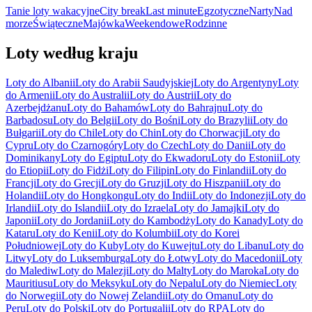
Tanie loty wakacyjne
City break
Last minute
Egzotyczne
Narty
Nad
morze
Świąteczne
Majówka
Weekendowe
Rodzinne
Loty według kraju
Loty do Albanii
Loty do Arabii Saudyjskiej
Loty do Argentyny
Loty
do Armenii
Loty do Australii
Loty do Austrii
Loty do
Azerbejdżanu
Loty do Bahamów
Loty do Bahrajnu
Loty do
Barbadosu
Loty do Belgii
Loty do Bośni
Loty do Brazylii
Loty do
Bułgarii
Loty do Chile
Loty do Chin
Loty do Chorwacji
Loty do
Cypru
Loty do Czarnogóry
Loty do Czech
Loty do Danii
Loty do
Dominikany
Loty do Egiptu
Loty do Ekwadoru
Loty do Estonii
Loty
do Etiopii
Loty do Fidżi
Loty do Filipin
Loty do Finlandii
Loty do
Francji
Loty do Grecji
Loty do Gruzji
Loty do Hiszpanii
Loty do
Holandii
Loty do Hongkongu
Loty do Indii
Loty do Indonezji
Loty do
Irlandii
Loty do Islandii
Loty do Izraela
Loty do Jamajki
Loty do
Japonii
Loty do Jordanii
Loty do Kambodży
Loty do Kanady
Loty do
Kataru
Loty do Kenii
Loty do Kolumbii
Loty do Korei
Południowej
Loty do Kuby
Loty do Kuwejtu
Loty do Libanu
Loty do
Litwy
Loty do Luksemburga
Loty do Łotwy
Loty do Macedonii
Loty
do Malediw
Loty do Malezji
Loty do Malty
Loty do Maroka
Loty do
Mauritiusu
Loty do Meksyku
Loty do Nepalu
Loty do Niemiec
Loty
do Norwegii
Loty do Nowej Zelandii
Loty do Omanu
Loty do
Peru
Loty do Polski
Loty do Portugalii
Loty do RPA
Loty do