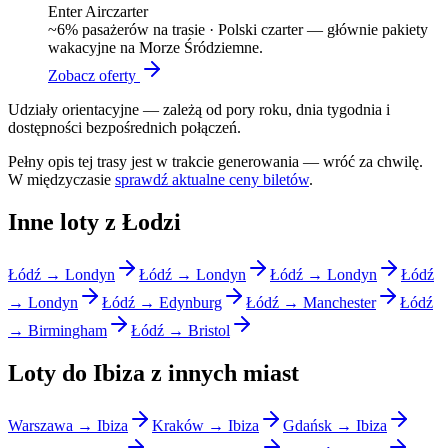
Enter Air
czarter
~
6
% pasażerów na trasie ·
Polski czarter — głównie pakiety
wakacyjne na Morze Śródziemne.
Zobacz oferty
Udziały orientacyjne — zależą od pory roku, dnia tygodnia i
dostępności bezpośrednich połączeń.
Pełny opis tej trasy jest w trakcie generowania — wróć za chwilę.
W międzyczasie
sprawdź aktualne ceny biletów
.
Inne loty z Łodzi
Łódź → Londyn
Łódź → Londyn
Łódź → Londyn
Łódź
→ Londyn
Łódź → Edynburg
Łódź → Manchester
Łódź
→ Birmingham
Łódź → Bristol
Loty do Ibiza z innych miast
Warszawa → Ibiza
Kraków → Ibiza
Gdańsk → Ibiza