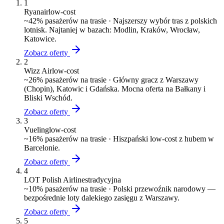
1
Ryanair
low-cost
~
42
% pasażerów na trasie ·
Najszerszy wybór tras z polskich
lotnisk. Najtaniej w bazach: Modlin, Kraków, Wrocław,
Katowice.
Zobacz oferty
2
Wizz Air
low-cost
~
26
% pasażerów na trasie ·
Główny gracz z Warszawy
(Chopin), Katowic i Gdańska. Mocna oferta na Bałkany i
Bliski Wschód.
Zobacz oferty
3
Vueling
low-cost
~
16
% pasażerów na trasie ·
Hiszpański low-cost z hubem w
Barcelonie.
Zobacz oferty
4
LOT Polish Airlines
tradycyjna
~
10
% pasażerów na trasie ·
Polski przewoźnik narodowy —
bezpośrednie loty dalekiego zasięgu z Warszawy.
Zobacz oferty
5