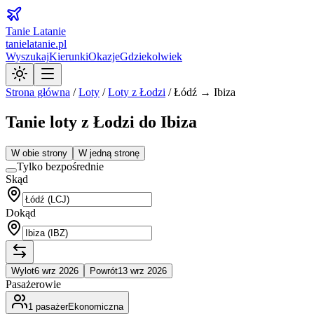
Tanie Latanie
tanielatanie.pl
Wyszukaj
Kierunki
Okazje
Gdziekolwiek
Strona główna
/
Loty
/
Loty z
Łodzi
/
Łódź → Ibiza
Tanie loty z Łodzi do Ibiza
W obie strony
W jedną stronę
Tylko bezpośrednie
Skąd
Dokąd
Wylot
6 wrz 2026
Powrót
13 wrz 2026
Pasażerowie
1
pasażer
Ekonomiczna