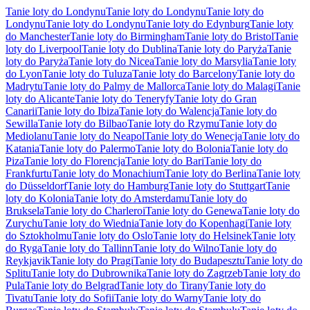
Tanie loty do Londynu
Tanie loty do Londynu
Tanie loty do
Londynu
Tanie loty do Londynu
Tanie loty do Edynburg
Tanie loty
do Manchester
Tanie loty do Birmingham
Tanie loty do Bristol
Tanie
loty do Liverpool
Tanie loty do Dublina
Tanie loty do Paryża
Tanie
loty do Paryża
Tanie loty do Nicea
Tanie loty do Marsylia
Tanie loty
do Lyon
Tanie loty do Tuluza
Tanie loty do Barcelony
Tanie loty do
Madrytu
Tanie loty do Palmy de Mallorca
Tanie loty do Malagi
Tanie
loty do Alicante
Tanie loty do Teneryfy
Tanie loty do Gran
Canarii
Tanie loty do Ibiza
Tanie loty do Walencja
Tanie loty do
Sewilla
Tanie loty do Bilbao
Tanie loty do Rzymu
Tanie loty do
Mediolanu
Tanie loty do Neapol
Tanie loty do Wenecja
Tanie loty do
Katania
Tanie loty do Palermo
Tanie loty do Bolonia
Tanie loty do
Piza
Tanie loty do Florencja
Tanie loty do Bari
Tanie loty do
Frankfurtu
Tanie loty do Monachium
Tanie loty do Berlina
Tanie loty
do Düsseldorf
Tanie loty do Hamburg
Tanie loty do Stuttgart
Tanie
loty do Kolonia
Tanie loty do Amsterdamu
Tanie loty do
Bruksela
Tanie loty do Charleroi
Tanie loty do Genewa
Tanie loty do
Zurychu
Tanie loty do Wiednia
Tanie loty do Kopenhagi
Tanie loty
do Sztokholmu
Tanie loty do Oslo
Tanie loty do Helsinek
Tanie loty
do Ryga
Tanie loty do Tallinn
Tanie loty do Wilno
Tanie loty do
Reykjavik
Tanie loty do Pragi
Tanie loty do Budapesztu
Tanie loty do
Splitu
Tanie loty do Dubrownika
Tanie loty do Zagrzeb
Tanie loty do
Pula
Tanie loty do Belgrad
Tanie loty do Tirany
Tanie loty do
Tivatu
Tanie loty do Sofii
Tanie loty do Warny
Tanie loty do