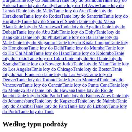
Burgas
Tanie loty do Stambułu
Tanie loty do Stambułu
Tanie loty do
Ankara
Tanie loty do Antalyi
Tanie loty do Tel Awiw
Tanie loty do
Larnaki
Tanie loty do Malty
Tanie loty do Aten
Tanie loty do
Heraklionu
Tanie loty do Rodos
Tanie loty do Santorini
Tanie loty do
Hurghady
Tanie loty do Sharm el-Sheikh
Tanie loty do Marsa
Alam
Tanie loty do Marrakeszu
Tanie loty do Agadiru
Tanie loty do
Dubaju
Tanie loty do Abu Zabi
Tanie loty do Dohy
Tanie loty do
Bangkoku
Tanie loty do Phuket
Tanie loty do Bali
Tanie loty do
Male
Tanie loty do Singapuru
Tanie loty do Kuala Lumpur
Tanie loty
do Hongkong
Tanie loty do Delhi
Tanie loty do Mumbaj
Tanie loty
do Ho Chi Minh
Tanie loty do Hanoi
Tanie loty do Kolombo
Tanie
loty do Tokio
Tanie loty do Tokio
Tanie loty do Seul
Tanie loty do
Szanghaj
Tanie loty do Nowego Jorku
Tanie loty do Miami
Tanie loty
do Los Angeles
Tanie loty do Chicago
Tanie loty do Boston
Tanie
loty do San Francisco
Tanie loty do Las Vegas
Tanie loty do
Denver
Tanie loty do Toronto
Tanie loty do Montreal
Tanie loty do
Vancouver
Tanie loty do Cancún
Tanie loty do Punta Cana
Tanie loty
do Montego Bay
Tanie loty do Hawana
Tanie loty do Rio de
Janeiro
Tanie loty do São Paulo
Tanie loty do Buenos Aires
Tanie loty
do Johannesburg
Tanie loty do Kapsztad
Tanie loty do Nairobi
Tanie
loty do Zanzibar
Tanie loty do Faro
Tanie loty do Lizbony
Tanie loty
do Porto
Tanie loty do Tunis
Według typu podróży