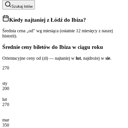
Szukaj lotów
Kiedy najtaniej
z Łódź do Ibiza
?
Średnia cena „od" wg miesiąca (ostatnie 12 miesięcy z naszej
historii).
Średnie ceny biletów
do Ibiza
w ciągu roku
Orientacyjne ceny od (zł) — najtaniej w
lut
, najdrożej w
sie
.
270
sty
200
lut
270
mar
350