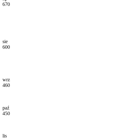
670
sie
600
wrz
460
paź
450
lis