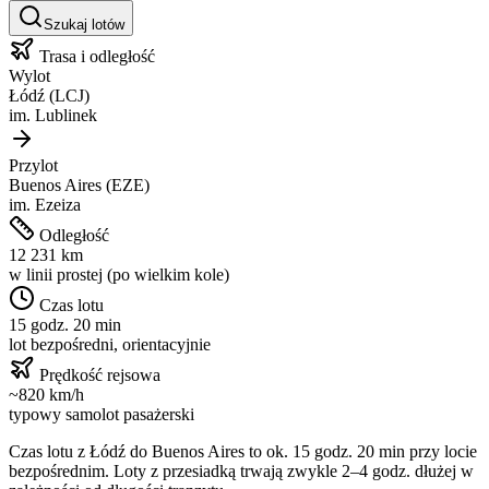
Szukaj lotów
Trasa i odległość
Wylot
Łódź
(
LCJ
)
im.
Lublinek
Przylot
Buenos Aires
(
EZE
)
im.
Ezeiza
Odległość
12 231
km
w linii prostej (po wielkim kole)
Czas lotu
15 godz. 20 min
lot bezpośredni, orientacyjnie
Prędkość rejsowa
~
820
km/h
typowy samolot pasażerski
Czas lotu z
Łódź
do
Buenos Aires
to ok.
15 godz. 20 min
przy locie
bezpośrednim. Loty z przesiadką trwają zwykle 2–4 godz. dłużej w