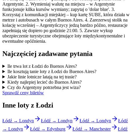
Argentynie. 2. Wymieniaj walutę na miejscu – w Argentynie
funkcjonuje kilka kursów wymiany; zapytaj o 'dolar blue'. 3.
Korzystaj z komunikacji miejskiej – kup kartę SUBE, która działa w
metrze i autobusach w całym Buenos Aires. 4. Zarezerwuj stolik na
kolację wcześniej – Argentyńczycy jedzą bardzo późno, restauracje
zapełniają się dopiero po godzinie 21:00. 5. Zawsze wykup
ubezpieczenie turystyczne obejmujące loty międzykontynentalne i
ewentualne opóźnienia.
Najczęściej zadawane pytania
Ile trwa lot z Łodzi do Buenos Aires?
Ile kosztują tanie loty z Łodzi do Buenos Aires?
Jakie linie lotnicze latają na tej trasie?
Kiedy najlepiej lecieć do Buenos Aires?
Czy do Argentyny potrzebna jest wiza?
Sprawdź ceny biletów
Inne loty z Łodzi
Łódź → Londyn
Łódź → Londyn
Łódź → Londyn
Łódź
→ Londyn
Łódź → Edynburg
Łódź → Manchester
Łódź