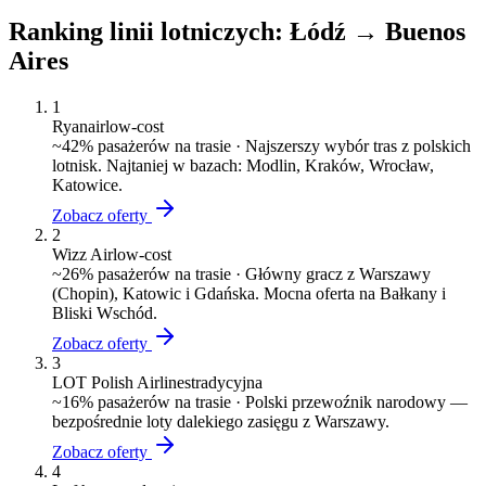
Ranking linii lotniczych:
Łódź
→
Buenos
Aires
1
Ryanair
low-cost
~
42
% pasażerów na trasie ·
Najszerszy wybór tras z polskich
lotnisk. Najtaniej w bazach: Modlin, Kraków, Wrocław,
Katowice.
Zobacz oferty
2
Wizz Air
low-cost
~
26
% pasażerów na trasie ·
Główny gracz z Warszawy
(Chopin), Katowic i Gdańska. Mocna oferta na Bałkany i
Bliski Wschód.
Zobacz oferty
3
LOT Polish Airlines
tradycyjna
~
16
% pasażerów na trasie ·
Polski przewoźnik narodowy —
bezpośrednie loty dalekiego zasięgu z Warszawy.
Zobacz oferty
4