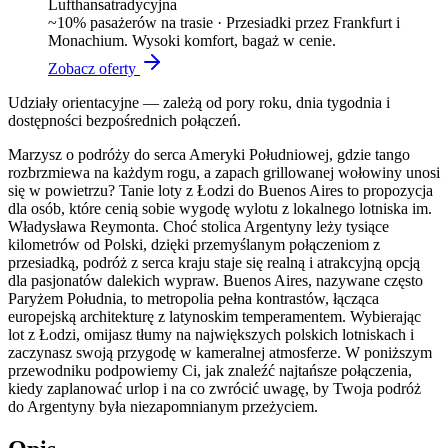
Lufthansa
tradycyjna
~
10
% pasażerów na trasie ·
Przesiadki przez Frankfurt i
Monachium. Wysoki komfort, bagaż w cenie.
Zobacz oferty
Udziały orientacyjne — zależą od pory roku, dnia tygodnia i
dostępności bezpośrednich połączeń.
Marzysz o podróży do serca Ameryki Południowej, gdzie tango
rozbrzmiewa na każdym rogu, a zapach grillowanej wołowiny unosi
się w powietrzu? Tanie loty z Łodzi do Buenos Aires to propozycja
dla osób, które cenią sobie wygodę wylotu z lokalnego lotniska im.
Władysława Reymonta. Choć stolica Argentyny leży tysiące
kilometrów od Polski, dzięki przemyślanym połączeniom z
przesiadką, podróż z serca kraju staje się realną i atrakcyjną opcją
dla pasjonatów dalekich wypraw. Buenos Aires, nazywane często
Paryżem Południa, to metropolia pełna kontrastów, łącząca
europejską architekturę z latynoskim temperamentem. Wybierając
lot z Łodzi, omijasz tłumy na największych polskich lotniskach i
zaczynasz swoją przygodę w kameralnej atmosferze. W poniższym
przewodniku podpowiemy Ci, jak znaleźć najtańsze połączenia,
kiedy zaplanować urlop i na co zwrócić uwagę, by Twoja podróż
do Argentyny była niezapomnianym przeżyciem.