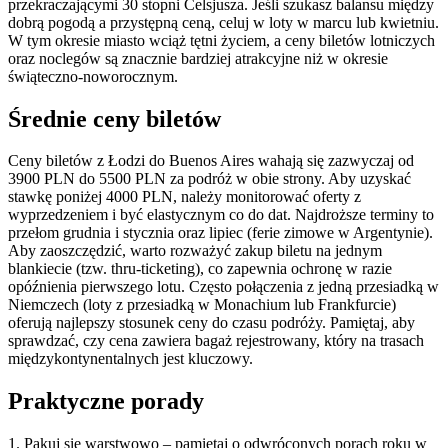
przekraczającymi 30 stopni Celsjusza. Jeśli szukasz balansu między
dobrą pogodą a przystępną ceną, celuj w loty w marcu lub kwietniu.
W tym okresie miasto wciąż tętni życiem, a ceny biletów lotniczych
oraz noclegów są znacznie bardziej atrakcyjne niż w okresie
świąteczno-noworocznym.
Średnie ceny biletów
Ceny biletów z Łodzi do Buenos Aires wahają się zazwyczaj od
3900 PLN do 5500 PLN za podróż w obie strony. Aby uzyskać
stawkę poniżej 4000 PLN, należy monitorować oferty z
wyprzedzeniem i być elastycznym co do dat. Najdroższe terminy to
przełom grudnia i stycznia oraz lipiec (ferie zimowe w Argentynie).
Aby zaoszczędzić, warto rozważyć zakup biletu na jednym
blankiecie (tzw. thru-ticketing), co zapewnia ochronę w razie
opóźnienia pierwszego lotu. Często połączenia z jedną przesiadką w
Niemczech (loty z przesiadką w Monachium lub Frankfurcie)
oferują najlepszy stosunek ceny do czasu podróży. Pamiętaj, aby
sprawdzać, czy cena zawiera bagaż rejestrowany, który na trasach
międzykontynentalnych jest kluczowy.
Praktyczne porady
1. Pakuj się warstwowo – pamiętaj o odwróconych porach roku w