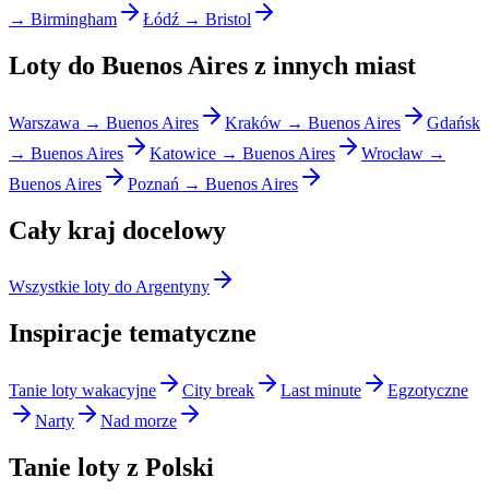
→ Birmingham
Łódź → Bristol
Loty do Buenos Aires z innych miast
Warszawa → Buenos Aires
Kraków → Buenos Aires
Gdańsk
→ Buenos Aires
Katowice → Buenos Aires
Wrocław →
Buenos Aires
Poznań → Buenos Aires
Cały kraj docelowy
Wszystkie loty do Argentyny
Inspiracje tematyczne
Tanie loty wakacyjne
City break
Last minute
Egzotyczne
Narty
Nad morze
Tanie loty z Polski