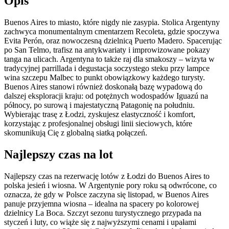
Opis
Buenos Aires to miasto, które nigdy nie zasypia. Stolica Argentyny
zachwyca monumentalnym cmentarzem Recoleta, gdzie spoczywa
Evita Perón, oraz nowoczesną dzielnicą Puerto Madero. Spacerując
po San Telmo, trafisz na antykwariaty i improwizowane pokazy
tanga na ulicach. Argentyna to także raj dla smakoszy – wizyta w
tradycyjnej parrillada i degustacja soczystego steku przy lampce
wina szczepu Malbec to punkt obowiązkowy każdego turysty.
Buenos Aires stanowi również doskonałą bazę wypadową do
dalszej eksploracji kraju: od potężnych wodospadów Iguazú na
północy, po surową i majestatyczną Patagonię na południu.
Wybierając trasę z Łodzi, zyskujesz elastyczność i komfort,
korzystając z profesjonalnej obsługi linii sieciowych, które
skomunikują Cię z globalną siatką połączeń.
Najlepszy czas na lot
Najlepszy czas na rezerwację lotów z Łodzi do Buenos Aires to
polska jesień i wiosna. W Argentynie pory roku są odwrócone, co
oznacza, że gdy w Polsce zaczyna się listopad, w Buenos Aires
panuje przyjemna wiosna – idealna na spacery po kolorowej
dzielnicy La Boca. Szczyt sezonu turystycznego przypada na
styczeń i luty, co wiąże się z najwyższymi cenami i upałami