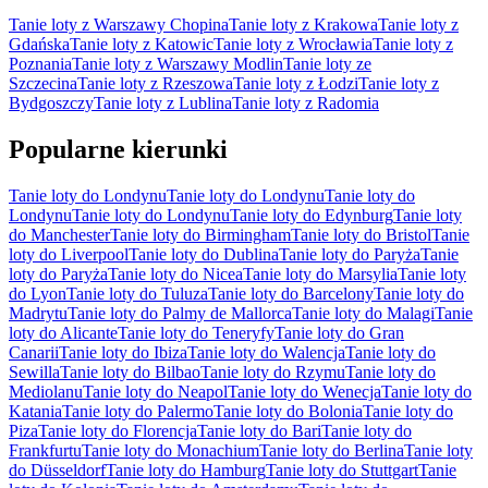
Tanie loty z Warszawy Chopina
Tanie loty z Krakowa
Tanie loty z
Gdańska
Tanie loty z Katowic
Tanie loty z Wrocławia
Tanie loty z
Poznania
Tanie loty z Warszawy Modlin
Tanie loty ze
Szczecina
Tanie loty z Rzeszowa
Tanie loty z Łodzi
Tanie loty z
Bydgoszczy
Tanie loty z Lublina
Tanie loty z Radomia
Popularne kierunki
Tanie loty do Londynu
Tanie loty do Londynu
Tanie loty do
Londynu
Tanie loty do Londynu
Tanie loty do Edynburg
Tanie loty
do Manchester
Tanie loty do Birmingham
Tanie loty do Bristol
Tanie
loty do Liverpool
Tanie loty do Dublina
Tanie loty do Paryża
Tanie
loty do Paryża
Tanie loty do Nicea
Tanie loty do Marsylia
Tanie loty
do Lyon
Tanie loty do Tuluza
Tanie loty do Barcelony
Tanie loty do
Madrytu
Tanie loty do Palmy de Mallorca
Tanie loty do Malagi
Tanie
loty do Alicante
Tanie loty do Teneryfy
Tanie loty do Gran
Canarii
Tanie loty do Ibiza
Tanie loty do Walencja
Tanie loty do
Sewilla
Tanie loty do Bilbao
Tanie loty do Rzymu
Tanie loty do
Mediolanu
Tanie loty do Neapol
Tanie loty do Wenecja
Tanie loty do
Katania
Tanie loty do Palermo
Tanie loty do Bolonia
Tanie loty do
Piza
Tanie loty do Florencja
Tanie loty do Bari
Tanie loty do
Frankfurtu
Tanie loty do Monachium
Tanie loty do Berlina
Tanie loty
do Düsseldorf
Tanie loty do Hamburg
Tanie loty do Stuttgart
Tanie