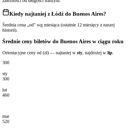
zależności od długości tranzytu.
Kiedy najtaniej
z Łódź do Buenos Aires
?
Średnia cena „od" wg miesiąca (ostatnie 12 miesięcy z naszej
historii).
Średnie ceny biletów
do Buenos Aires
w ciągu roku
Orientacyjne ceny od (zł) — najtaniej w
sty
, najdrożej w
lip
.
300
sty
300
lut
460
mar
520