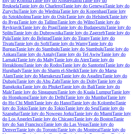
loty do Kolonia
Tanie loty do Amsterdamu
Tanie loty do
Bruksela
Tanie loty do Charleroi
Tanie loty do Genewa
Tanie loty do
Zurychu
Tanie loty do Wiednia
Tanie loty do Kopenhagi
Tanie loty
do Sztokholmu
Tanie loty do Oslo
Tanie loty do Helsinek
Tanie loty
do Ryga
Tanie loty do Tallinn
Tanie loty do Wilno
Tanie loty do
Reykjavik
Tanie loty do Pragi
Tanie loty do Budapesztu
Tanie loty do
Splitu
Tanie loty do Dubrownika
Tanie loty do Zagrzeb
Tanie loty do
Pula
Tanie loty do Belgrad
Tanie loty do Tirany
Tanie loty do
Tivatu
Tanie loty do Sofii
Tanie loty do Warny
Tanie loty do
Burgas
Tanie loty do Stambułu
Tanie loty do Stambułu
Tanie loty do
Ankara
Tanie loty do Antalyi
Tanie loty do Tel Awiw
Tanie loty do
Larnaki
Tanie loty do Malty
Tanie loty do Aten
Tanie loty do
Heraklionu
Tanie loty do Rodos
Tanie loty do Santorini
Tanie loty do
Hurghady
Tanie loty do Sharm el-Sheikh
Tanie loty do Marsa
Alam
Tanie loty do Marrakeszu
Tanie loty do Agadiru
Tanie loty do
Dubaju
Tanie loty do Abu Zabi
Tanie loty do Dohy
Tanie loty do
Bangkoku
Tanie loty do Phuket
Tanie loty do Bali
Tanie loty do
Male
Tanie loty do Singapuru
Tanie loty do Kuala Lumpur
Tanie loty
do Hongkong
Tanie loty do Delhi
Tanie loty do Mumbaj
Tanie loty
do Ho Chi Minh
Tanie loty do Hanoi
Tanie loty do Kolombo
Tanie
loty do Tokio
Tanie loty do Tokio
Tanie loty do Seul
Tanie loty do
Szanghaj
Tanie loty do Nowego Jorku
Tanie loty do Miami
Tanie loty
do Los Angeles
Tanie loty do Chicago
Tanie loty do Boston
Tanie
loty do San Francisco
Tanie loty do Las Vegas
Tanie loty do
Denver
Tanie loty do Toronto
Tanie loty do Montreal
Tanie loty do