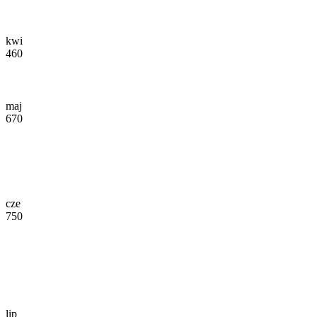
kwi
460
maj
670
cze
750
lip