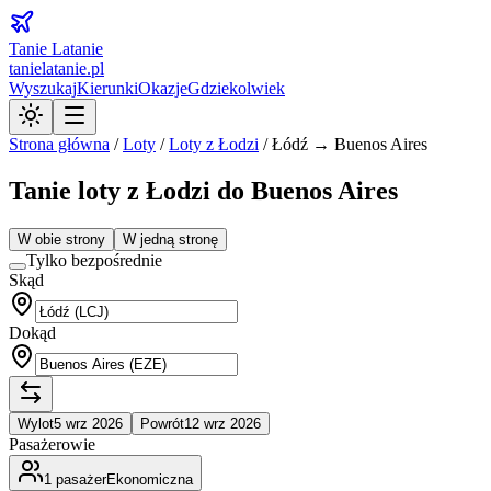
Tanie Latanie
tanielatanie.pl
Wyszukaj
Kierunki
Okazje
Gdziekolwiek
Strona główna
/
Loty
/
Loty z
Łodzi
/
Łódź → Buenos Aires
Tanie loty z Łodzi do Buenos Aires
W obie strony
W jedną stronę
Tylko bezpośrednie
Skąd
Dokąd
Wylot
5 wrz 2026
Powrót
12 wrz 2026
Pasażerowie
1
pasażer
Ekonomiczna