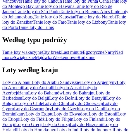
Vancouver
Tanie loty do Cancún
Tanie loty do Punta Cana
Tanie loty
do Montego Bay
Tanie loty do Hawana
Tanie loty do Rio de
Janeiro
Tanie loty do São Paulo
Tanie loty do Buenos Aires
Tanie loty
do Johannesburg
Tanie loty do Kapsztad
Tanie loty do Nairobi
Tanie
loty do Zanzibar
Tanie loty do Faro
Tanie loty do Lizbony
Tanie loty
do Porto
Tanie loty do Tunis
Według typu podróży
Tanie loty wakacyjne
City break
Last minute
Egzotyczne
Narty
Nad
morze
Świąteczne
Majówka
Weekendowe
Rodzinne
Loty według kraju
Loty do Albanii
Loty do Arabii Saudyjskiej
Loty do Argentyny
Loty
do Armenii
Loty do Australii
Loty do Austrii
Loty do
Azerbejdżanu
Loty do Bahamów
Loty do Bahrajnu
Loty do
Barbadosu
Loty do Belgii
Loty do Bośni
Loty do Brazylii
Loty do
Bułgarii
Loty do Chile
Loty do Chin
Loty do Chorwacji
Loty do
Cypru
Loty do Czarnogóry
Loty do Czech
Loty do Danii
Loty do
Dominikany
Loty do Egiptu
Loty do Ekwadoru
Loty do Estonii
Loty
do Etiopii
Loty do Fidżi
Loty do Filipin
Loty do Finlandii
Loty do
Francji
Loty do Grecji
Loty do Gruzji
Loty do Hiszpanii
Loty do
Holandii
Loty do Hongkongu
Loty do Indii
Loty do Indonezji
Loty do