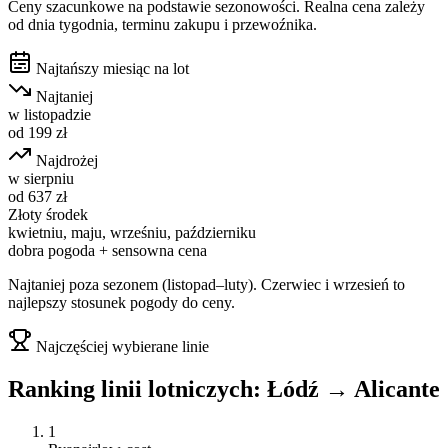
Ceny szacunkowe na podstawie sezonowości. Realna cena zależy
od dnia tygodnia, terminu zakupu i przewoźnika.
Najtańszy miesiąc na lot
Najtaniej
w
listopadzie
od
199
zł
Najdrożej
w
sierpniu
od
637
zł
Złoty środek
kwietniu, maju, wrześniu, październiku
dobra pogoda + sensowna cena
Najtaniej poza sezonem (listopad–luty). Czerwiec i wrzesień to
najlepszy stosunek pogody do ceny.
Najczęściej wybierane linie
Ranking linii lotniczych:
Łódź
→
Alicante
1