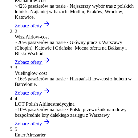
Ryanair
low-cost
~
42
% pasażerów na trasie ·
Najszerszy wybór tras z polskich
lotnisk. Najtaniej w bazach: Modlin, Kraków, Wrocław,
Katowice.
Zobacz oferty
2
Wizz Air
low-cost
~
26
% pasażerów na trasie ·
Główny gracz z Warszawy
(Chopin), Katowic i Gdańska. Mocna oferta na Bałkany i
Bliski Wschód.
Zobacz oferty
3
Vueling
low-cost
~
16
% pasażerów na trasie ·
Hiszpański low-cost z hubem w
Barcelonie.
Zobacz oferty
4
LOT Polish Airlines
tradycyjna
~
10
% pasażerów na trasie ·
Polski przewoźnik narodowy —
bezpośrednie loty dalekiego zasięgu z Warszawy.
Zobacz oferty
5
Enter Air
czarter