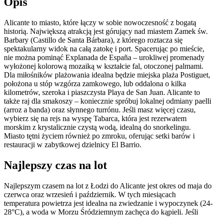
Opis
Alicante to miasto, które łączy w sobie nowoczesność z bogatą
historią. Największą atrakcją jest górujący nad miastem Zamek św.
Barbary (Castillo de Santa Bárbara), z którego roztacza się
spektakularny widok na całą zatokę i port. Spacerując po mieście,
nie można pominąć Explanada de España – urokliwej promenady
wyłożonej kolorową mozaiką w kształcie fal, otoczonej palmami.
Dla miłośników plażowania idealna będzie miejska plaża Postiguet,
położona u stóp wzgórza zamkowego, lub oddalona o kilka
kilometrów, szeroka i piaszczysta Playa de San Juan. Alicante to
także raj dla smakoszy – koniecznie spróbuj lokalnej odmiany paelli
(arroz a banda) oraz słynnego turrónu. Jeśli masz więcej czasu,
wybierz się na rejs na wyspę Tabarca, która jest rezerwatem
morskim z krystalicznie czystą wodą, idealną do snorkelingu.
Miasto tętni życiem również po zmroku, oferując setki barów i
restauracji w zabytkowej dzielnicy El Barrio.
Najlepszy czas na lot
Najlepszym czasem na lot z Łodzi do Alicante jest okres od maja do
czerwca oraz wrzesień i październik. W tych miesiącach
temperatura powietrza jest idealna na zwiedzanie i wypoczynek (24-
28°C), a woda w Morzu Śródziemnym zachęca do kąpieli. Jeśli