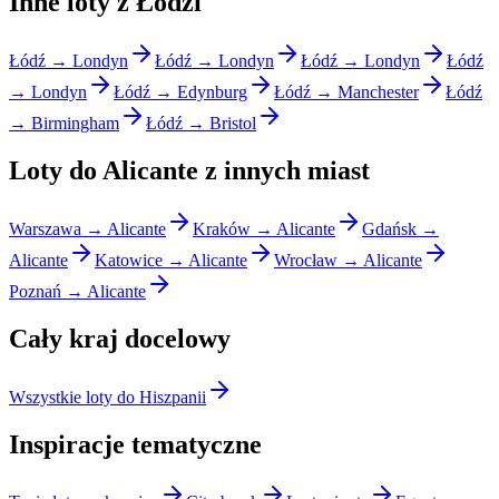
Inne loty z Łodzi
Łódź → Londyn
Łódź → Londyn
Łódź → Londyn
Łódź
→ Londyn
Łódź → Edynburg
Łódź → Manchester
Łódź
→ Birmingham
Łódź → Bristol
Loty do Alicante z innych miast
Warszawa → Alicante
Kraków → Alicante
Gdańsk →
Alicante
Katowice → Alicante
Wrocław → Alicante
Poznań → Alicante
Cały kraj docelowy
Wszystkie loty do Hiszpanii
Inspiracje tematyczne