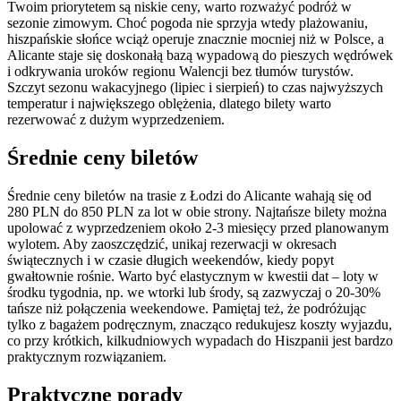
Twoim priorytetem są niskie ceny, warto rozważyć podróż w
sezonie zimowym. Choć pogoda nie sprzyja wtedy plażowaniu,
hiszpańskie słońce wciąż operuje znacznie mocniej niż w Polsce, a
Alicante staje się doskonałą bazą wypadową do pieszych wędrówek
i odkrywania uroków regionu Walencji bez tłumów turystów.
Szczyt sezonu wakacyjnego (lipiec i sierpień) to czas najwyższych
temperatur i największego oblężenia, dlatego bilety warto
rezerwować z dużym wyprzedzeniem.
Średnie ceny biletów
Średnie ceny biletów na trasie z Łodzi do Alicante wahają się od
280 PLN do 850 PLN za lot w obie strony. Najtańsze bilety można
upolować z wyprzedzeniem około 2-3 miesięcy przed planowanym
wylotem. Aby zaoszczędzić, unikaj rezerwacji w okresach
świątecznych i w czasie długich weekendów, kiedy popyt
gwałtownie rośnie. Warto być elastycznym w kwestii dat – loty w
środku tygodnia, np. we wtorki lub środy, są zazwyczaj o 20-30%
tańsze niż połączenia weekendowe. Pamiętaj też, że podróżując
tylko z bagażem podręcznym, znacząco redukujesz koszty wyjazdu,
co przy krótkich, kilkudniowych wypadach do Hiszpanii jest bardzo
praktycznym rozwiązaniem.
Praktyczne porady