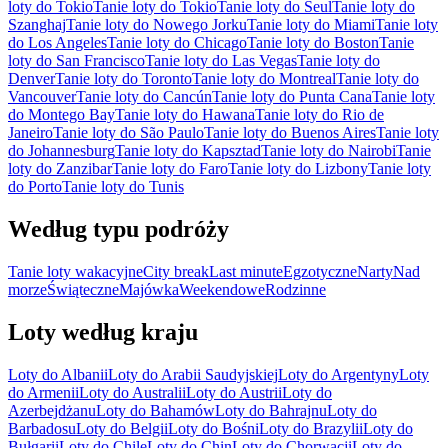
loty do Tokio
Tanie loty do Tokio
Tanie loty do Seul
Tanie loty do
Szanghaj
Tanie loty do Nowego Jorku
Tanie loty do Miami
Tanie loty
do Los Angeles
Tanie loty do Chicago
Tanie loty do Boston
Tanie
loty do San Francisco
Tanie loty do Las Vegas
Tanie loty do
Denver
Tanie loty do Toronto
Tanie loty do Montreal
Tanie loty do
Vancouver
Tanie loty do Cancún
Tanie loty do Punta Cana
Tanie loty
do Montego Bay
Tanie loty do Hawana
Tanie loty do Rio de
Janeiro
Tanie loty do São Paulo
Tanie loty do Buenos Aires
Tanie loty
do Johannesburg
Tanie loty do Kapsztad
Tanie loty do Nairobi
Tanie
loty do Zanzibar
Tanie loty do Faro
Tanie loty do Lizbony
Tanie loty
do Porto
Tanie loty do Tunis
Według typu podróży
Tanie loty wakacyjne
City break
Last minute
Egzotyczne
Narty
Nad
morze
Świąteczne
Majówka
Weekendowe
Rodzinne
Loty według kraju
Loty do Albanii
Loty do Arabii Saudyjskiej
Loty do Argentyny
Loty
do Armenii
Loty do Australii
Loty do Austrii
Loty do
Azerbejdżanu
Loty do Bahamów
Loty do Bahrajnu
Loty do
Barbadosu
Loty do Belgii
Loty do Bośni
Loty do Brazylii
Loty do
Bułgarii
Loty do Chile
Loty do Chin
Loty do Chorwacji
Loty do