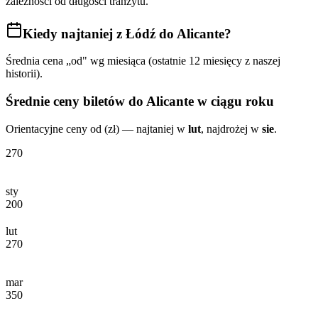
zależności od długości tranzytu.
Kiedy najtaniej
z Łódź do Alicante
?
Średnia cena „od" wg miesiąca (ostatnie 12 miesięcy z naszej
historii).
Średnie ceny biletów
do Alicante
w ciągu roku
Orientacyjne ceny od (zł) — najtaniej w
lut
, najdrożej w
sie
.
270
sty
200
lut
270
mar
350