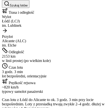
Szukaj lotów
Trasa i odległość
Wylot
Łódź
(
LCJ
)
im.
Lublinek
Przylot
Alicante
(
ALC
)
im.
Elche
Odległość
2153
km
w linii prostej (po wielkim kole)
Czas lotu
3 godz. 3 min
lot bezpośredni, orientacyjnie
Prędkość rejsowa
~
820
km/h
typowy samolot pasażerski
Czas lotu z
Łódź
do
Alicante
to ok.
3 godz. 3 min
przy locie
bezpośrednim. Loty z przesiadką trwają zwykle 2–4 godz. dłużej w