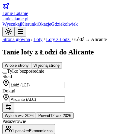
Tanie Latanie
tanielatanie.pl
Wyszukaj
Kierunki
Okazje
Gdziekolwiek
Strona główna
/
Loty
/
Loty z
Łodzi
/
Łódź → Alicante
Tanie loty z Łodzi do Alicante
W obie strony
W jedną stronę
Tylko bezpośrednie
Skąd
Dokąd
Wylot
5 wrz 2026
Powrót
12 wrz 2026
Pasażerowie
1
pasażer
Ekonomiczna