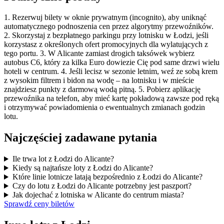
1. Rezerwuj bilety w oknie prywatnym (incognito), aby uniknąć
automatycznego podnoszenia cen przez algorytmy przewoźników.
2. Skorzystaj z bezpłatnego parkingu przy lotnisku w Łodzi, jeśli
korzystasz z określonych ofert promocyjnych dla wylatujących z
tego portu. 3. W Alicante zamiast drogich taksówek wybierz
autobus C6, który za kilka Euro dowiezie Cię pod same drzwi wielu
hoteli w centrum. 4. Jeśli lecisz w sezonie letnim, weź ze sobą krem
z wysokim filtrem i bidon na wodę – na lotnisku i w mieście
znajdziesz punkty z darmową wodą pitną. 5. Pobierz aplikację
przewoźnika na telefon, aby mieć kartę pokładową zawsze pod ręką
i otrzymywać powiadomienia o ewentualnych zmianach godzin
lotu.
Najczęściej zadawane pytania
Ile trwa lot z Łodzi do Alicante?
Kiedy są najtańsze loty z Łodzi do Alicante?
Które linie lotnicze latają bezpośrednio z Łodzi do Alicante?
Czy do lotu z Łodzi do Alicante potrzebny jest paszport?
Jak dojechać z lotniska w Alicante do centrum miasta?
Sprawdź ceny biletów