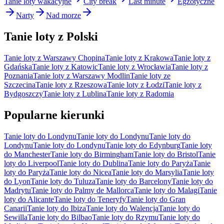
Tanie loty wakacyjne
City break
Last minute
Egzotyczne
Narty
Nad morze
Tanie loty z Polski
Tanie loty z Warszawy Chopina
Tanie loty z Krakowa
Tanie loty z
Gdańska
Tanie loty z Katowic
Tanie loty z Wrocławia
Tanie loty z
Poznania
Tanie loty z Warszawy Modlin
Tanie loty ze
Szczecina
Tanie loty z Rzeszowa
Tanie loty z Łodzi
Tanie loty z
Bydgoszczy
Tanie loty z Lublina
Tanie loty z Radomia
Popularne kierunki
Tanie loty do Londynu
Tanie loty do Londynu
Tanie loty do
Londynu
Tanie loty do Londynu
Tanie loty do Edynburg
Tanie loty
do Manchester
Tanie loty do Birmingham
Tanie loty do Bristol
Tanie
loty do Liverpool
Tanie loty do Dublina
Tanie loty do Paryża
Tanie
loty do Paryża
Tanie loty do Nicea
Tanie loty do Marsylia
Tanie loty
do Lyon
Tanie loty do Tuluza
Tanie loty do Barcelony
Tanie loty do
Madrytu
Tanie loty do Palmy de Mallorca
Tanie loty do Malagi
Tanie
loty do Alicante
Tanie loty do Teneryfy
Tanie loty do Gran
Canarii
Tanie loty do Ibiza
Tanie loty do Walencja
Tanie loty do
Sewilla
Tanie loty do Bilbao
Tanie loty do Rzymu
Tanie loty do