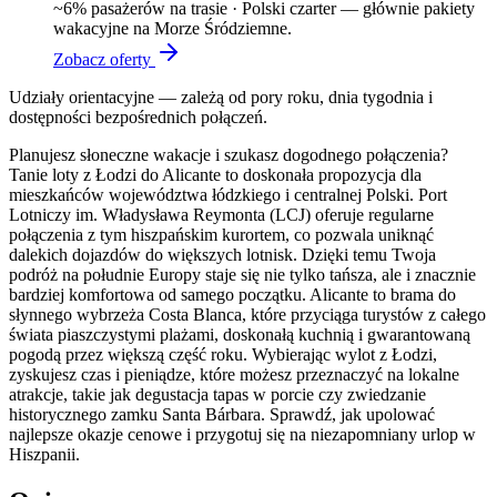
~
6
% pasażerów na trasie ·
Polski czarter — głównie pakiety
wakacyjne na Morze Śródziemne.
Zobacz oferty
Udziały orientacyjne — zależą od pory roku, dnia tygodnia i
dostępności bezpośrednich połączeń.
Planujesz słoneczne wakacje i szukasz dogodnego połączenia?
Tanie loty z Łodzi do Alicante to doskonała propozycja dla
mieszkańców województwa łódzkiego i centralnej Polski. Port
Lotniczy im. Władysława Reymonta (LCJ) oferuje regularne
połączenia z tym hiszpańskim kurortem, co pozwala uniknąć
dalekich dojazdów do większych lotnisk. Dzięki temu Twoja
podróż na południe Europy staje się nie tylko tańsza, ale i znacznie
bardziej komfortowa od samego początku. Alicante to brama do
słynnego wybrzeża Costa Blanca, które przyciąga turystów z całego
świata piaszczystymi plażami, doskonałą kuchnią i gwarantowaną
pogodą przez większą część roku. Wybierając wylot z Łodzi,
zyskujesz czas i pieniądze, które możesz przeznaczyć na lokalne
atrakcje, takie jak degustacja tapas w porcie czy zwiedzanie
historycznego zamku Santa Bárbara. Sprawdź, jak upolować
najlepsze okazje cenowe i przygotuj się na niezapomniany urlop w
Hiszpanii.