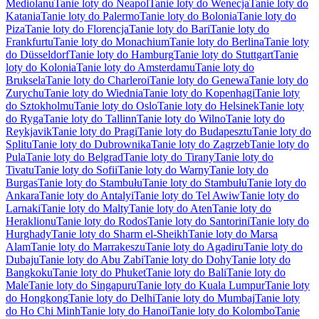
Mediolanu
Tanie loty do Neapol
Tanie loty do Wenecja
Tanie loty do
Katania
Tanie loty do Palermo
Tanie loty do Bolonia
Tanie loty do
Piza
Tanie loty do Florencja
Tanie loty do Bari
Tanie loty do
Frankfurtu
Tanie loty do Monachium
Tanie loty do Berlina
Tanie loty
do Düsseldorf
Tanie loty do Hamburg
Tanie loty do Stuttgart
Tanie
loty do Kolonia
Tanie loty do Amsterdamu
Tanie loty do
Bruksela
Tanie loty do Charleroi
Tanie loty do Genewa
Tanie loty do
Zurychu
Tanie loty do Wiednia
Tanie loty do Kopenhagi
Tanie loty
do Sztokholmu
Tanie loty do Oslo
Tanie loty do Helsinek
Tanie loty
do Ryga
Tanie loty do Tallinn
Tanie loty do Wilno
Tanie loty do
Reykjavik
Tanie loty do Pragi
Tanie loty do Budapesztu
Tanie loty do
Splitu
Tanie loty do Dubrownika
Tanie loty do Zagrzeb
Tanie loty do
Pula
Tanie loty do Belgrad
Tanie loty do Tirany
Tanie loty do
Tivatu
Tanie loty do Sofii
Tanie loty do Warny
Tanie loty do
Burgas
Tanie loty do Stambułu
Tanie loty do Stambułu
Tanie loty do
Ankara
Tanie loty do Antalyi
Tanie loty do Tel Awiw
Tanie loty do
Larnaki
Tanie loty do Malty
Tanie loty do Aten
Tanie loty do
Heraklionu
Tanie loty do Rodos
Tanie loty do Santorini
Tanie loty do
Hurghady
Tanie loty do Sharm el-Sheikh
Tanie loty do Marsa
Alam
Tanie loty do Marrakeszu
Tanie loty do Agadiru
Tanie loty do
Dubaju
Tanie loty do Abu Zabi
Tanie loty do Dohy
Tanie loty do
Bangkoku
Tanie loty do Phuket
Tanie loty do Bali
Tanie loty do
Male
Tanie loty do Singapuru
Tanie loty do Kuala Lumpur
Tanie loty
do Hongkong
Tanie loty do Delhi
Tanie loty do Mumbaj
Tanie loty
do Ho Chi Minh
Tanie loty do Hanoi
Tanie loty do Kolombo
Tanie