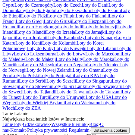
Cypru
Loty do Czarnogóry
Loty do Czech
Loty do Danii
Loty do
Dominikany
Loty do Egiptu
Loty do Ekwadoru
Loty do Estonii
Loty
do Etiopii
Loty do Fidżi
Loty do Filipin
Loty do Finlandii
Loty do
Francji
Loty do Grecji
Loty do Gruzji
Loty do Hiszpanii
Loty do
Holandii
Loty do Hongkongu
Loty do Indii
Loty do Indonezji
Loty do
Irlandii
Loty do Islandii
Loty do Izraela
Loty do Jamajki
Loty do
Japonii
Loty do Jordanii
Loty do Kambodży
Loty do Kanady
Loty do
Kataru
Loty do Kenii
Loty do Kolumbii
Loty do Korei
Południowej
Loty do Kuby
Loty do Kuwejtu
Loty do Libanu
Loty do
Litwy
Loty do Luksemburga
Loty do Łotwy
Loty do Macedonii
Loty
do Malediw
Loty do Malezji
Loty do Malty
Loty do Maroka
Loty do
Mauritiusu
Loty do Meksyku
Loty do Nepalu
Loty do Niemiec
Loty
do Norwegii
Loty do Nowej Zelandii
Loty do Omanu
Loty do
Peru
Loty do Polski
Loty do Portugalii
Loty do RPA
Loty do
Rumunii
Loty do Serbii
Loty do Seszeli
Loty do Singapuru
Loty do
Słowacji
Loty do Słowenii
Loty do Sri Lanki
Loty do Szwajcarii
Loty
do Szwecji
Loty do Tajlandii
Loty do Tajwanu
Loty do Tanzanii
Loty
do Tunezji
Loty do Turcji
Loty do Urugwaju
Loty do USA
Loty do
Węgier
Loty do Wielkiej Brytanii
Loty do Wietnamu
Loty do
Włoch
Loty do ZEA
Tanie Latanie
Największa baza tanich lotów w Internecie
Tanie loty
·
Gdziekolwiek
·
Wszystkie kierunki
·
Blog
·
O
nas
·
Kontakt
·
Polityka prywatności
·
Regulamin
·
Ustawienia cookies