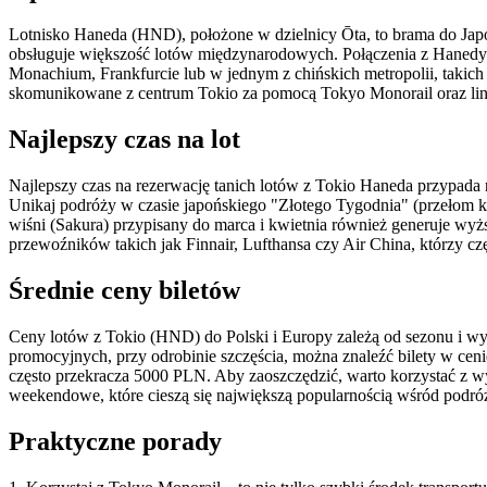
Lotnisko Haneda (HND), położone w dzielnicy Ōta, to brama do Japoni
obsługuje większość lotów międzynarodowych. Połączenia z Hanedy o
Monachium, Frankfurcie lub w jednym z chińskich metropolii, takich
skomunikowane z centrum Tokio za pomocą Tokyo Monorail oraz linii 
Najlepszy czas na lot
Najlepszy czas na rezerwację tanich lotów z Tokio Haneda przypada na
Unikaj podróży w czasie japońskiego "Złotego Tygodnia" (przełom 
wiśni (Sakura) przypisany do marca i kwietnia również generuje wyżs
przewoźników takich jak Finnair, Lufthansa czy Air China, którzy cz
Średnie ceny biletów
Ceny lotów z Tokio (HND) do Polski i Europy zależą od sezonu i wyb
promocyjnych, przy odrobinie szczęścia, można znaleźć bilety w cen
często przekracza 5000 PLN. Aby zaoszczędzić, warto korzystać z wys
weekendowe, które cieszą się największą popularnością wśród podró
Praktyczne porady