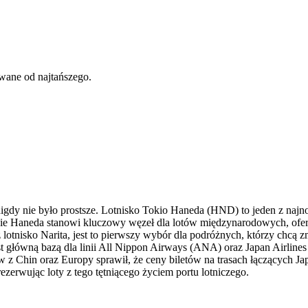
owane od najtańszego.
nigdy nie było prostsze. Lotnisko Tokio Haneda (HND) to jeden z naj
ie Haneda stanowi kluczowy węzeł dla lotów międzynarodowych, ofer
iż lotnisko Narita, jest to pierwszy wybór dla podróżnych, którzy chcą
główną bazą dla linii All Nippon Airways (ANA) oraz Japan Airlines (J
z Chin oraz Europy sprawił, że ceny biletów na trasach łączących Jap
zerwując loty z tego tętniącego życiem portu lotniczego.