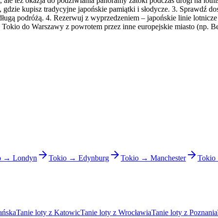
u, ale też okazja do podziwiania panoramy zatoki podczas drogi na lotn
gdzie kupisz tradycyjne japońskie pamiątki i słodycze. 3. Sprawdź dos
ugą podróżą. 4. Rezerwuj z wyprzedzeniem – japońskie linie lotnicze of
 z Tokio do Warszawy z powrotem przez inne europejskie miasto (np. B
o → Londyn
Tokio → Edynburg
Tokio → Manchester
Tokio
ańska
Tanie loty z Katowic
Tanie loty z Wrocławia
Tanie loty z Poznania