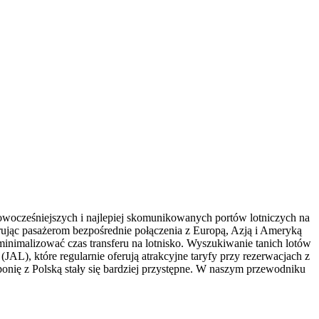
nowocześniejszych i najlepiej skomunikowanych portów lotniczych na
ując pasażerom bezpośrednie połączenia z Europą, Azją i Ameryką
 zminimalizować czas transferu na lotnisko. Wyszukiwanie tanich lotów
AL), które regularnie oferują atrakcyjne taryfy przy rezerwacjach z
onię z Polską stały się bardziej przystępne. W naszym przewodniku