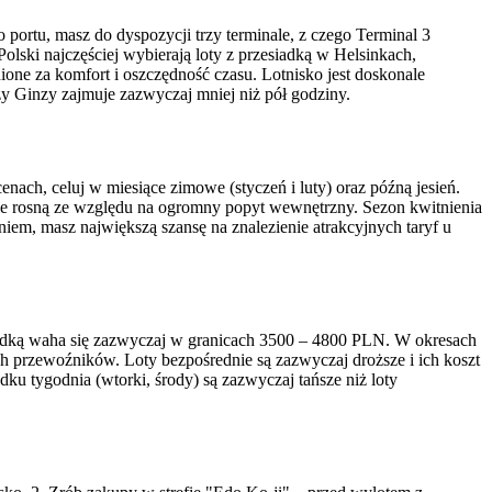
 portu, masz do dyspozycji trzy terminale, z czego Terminal 3
ski najczęściej wybierają loty z przesiadką w Helsinkach,
one za komfort i oszczędność czasu. Lotnisko jest doskonale
zy Ginzy zajmuje zazwyczaj mniej niż pół godziny.
nach, celuj w miesiące zimowe (styczeń i luty) oraz późną jesień.
ie rosną ze względu na ogromny popyt wewnętrzny. Sezon kwitnienia
iem, masz największą szansę na znalezienie atrakcyjnych taryf u
esiadką waha się zazwyczaj w granicach 3500 – 4800 PLN. W okresach
ch przewoźników. Loty bezpośrednie są zazwyczaj droższe i ich koszt
ku tygodnia (wtorki, środy) są zazwyczaj tańsze niż loty