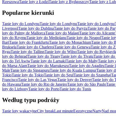
Rzeszowa
Tanie loty z Łodzi
Tanie loty z Bydgoszczy
Tanie loty z Lub
Popularne kierunki
Tanie loty do Londynu
Tanie loty do Londynu
Tanie loty do Londynu
Liverpool
Tanie loty do Dublina
Tanie loty do Paryża
Tanie loty do Pa
loty do Palmy de Mallorca
Tanie loty do Malagi
Tanie loty do Alicante
loty do Rzymu
Tanie loty do Mediolanu
Tanie loty do Neapol
Tanie lo
Bari
Tanie loty do Frankfurtu
Tanie loty do Monachium
Tanie loty do B
Bruksela
Tanie loty do Charleroi
Tanie loty do Genewa
Tanie loty do 
Ryga
Tanie loty do Tallinn
Tanie loty do Wilno
Tanie loty do Reykjavi
loty do Belgrad
Tanie loty do Tirany
Tanie loty do Tivatu
Tanie loty do 
loty do Tel Awiw
Tanie loty do Larnaki
Tanie loty do Malty
Tanie loty
do Marsa Alam
Tanie loty do Marrakeszu
Tanie loty do Agadiru
Tanie 
Male
Tanie loty do Singapuru
Tanie loty do Kuala Lumpur
Tanie loty
Tokio
Tanie loty do Tokio
Tanie loty do Seul
Tanie loty do Szanghaj
Ta
Francisco
Tanie loty do Las Vegas
Tanie loty do Denver
Tanie loty do 
do Hawana
Tanie loty do Rio de Janeiro
Tanie loty do São Paulo
Tanie
loty do Lizbony
Tanie loty do Porto
Tanie loty do Tunis
Według typu podróży
Tanie loty wakacyjne
City break
Last minute
Egzotyczne
Narty
Nad mor