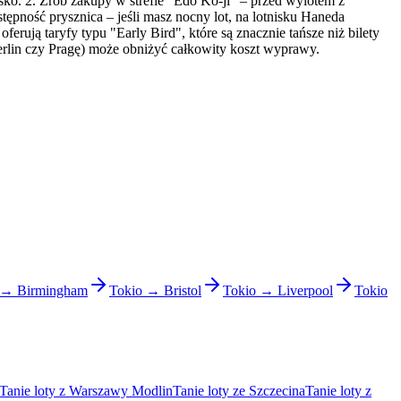
isko. 2. Zrób zakupy w strefie "Edo Ko-ji" – przed wylotem z
tępność prysznica – jeśli masz nocny lot, na lotnisku Haneda
erują taryfy typu "Early Bird", które są znacznie tańsze niż bilety
erlin czy Pragę) może obniżyć całkowity koszt wyprawy.
 → Birmingham
Tokio → Bristol
Tokio → Liverpool
Tokio
Tanie loty z Warszawy Modlin
Tanie loty ze Szczecina
Tanie loty z