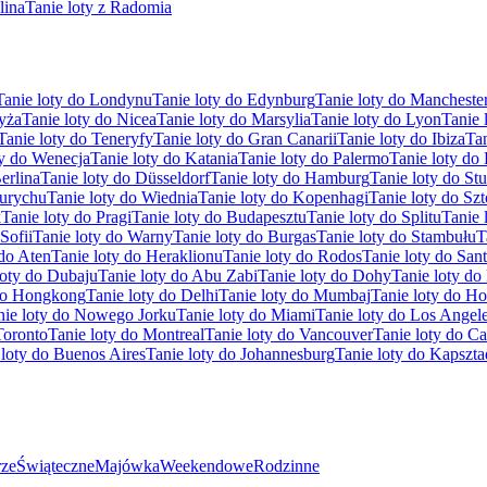
lina
Tanie loty z Radomia
Tanie loty do Londynu
Tanie loty do Edynburg
Tanie loty do Mancheste
ryża
Tanie loty do Nicea
Tanie loty do Marsylia
Tanie loty do Lyon
Tanie 
Tanie loty do Teneryfy
Tanie loty do Gran Canarii
Tanie loty do Ibiza
Tan
ty do Wenecja
Tanie loty do Katania
Tanie loty do Palermo
Tanie loty do
erlina
Tanie loty do Düsseldorf
Tanie loty do Hamburg
Tanie loty do Stu
Zurychu
Tanie loty do Wiednia
Tanie loty do Kopenhagi
Tanie loty do Sz
k
Tanie loty do Pragi
Tanie loty do Budapesztu
Tanie loty do Splitu
Tanie 
Sofii
Tanie loty do Warny
Tanie loty do Burgas
Tanie loty do Stambułu
T
 do Aten
Tanie loty do Heraklionu
Tanie loty do Rodos
Tanie loty do Sant
loty do Dubaju
Tanie loty do Abu Zabi
Tanie loty do Dohy
Tanie loty d
 do Hongkong
Tanie loty do Delhi
Tanie loty do Mumbaj
Tanie loty do H
nie loty do Nowego Jorku
Tanie loty do Miami
Tanie loty do Los Angel
Toronto
Tanie loty do Montreal
Tanie loty do Vancouver
Tanie loty do C
 loty do Buenos Aires
Tanie loty do Johannesburg
Tanie loty do Kapszta
ze
Świąteczne
Majówka
Weekendowe
Rodzinne