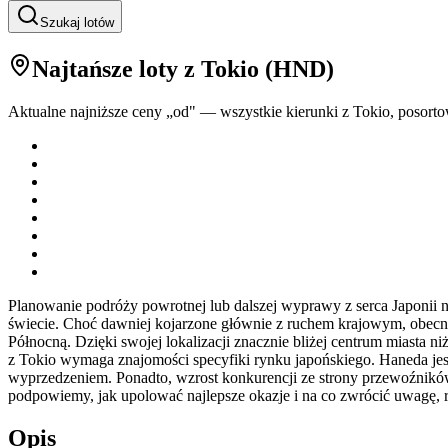
Szukaj lotów
Najtańsze loty
z Tokio
(
HND
)
Aktualne najniższe ceny „od" — wszystkie kierunki z
Tokio
, posort
Planowanie podróży powrotnej lub dalszej wyprawy z serca Japonii 
świecie. Choć dawniej kojarzone głównie z ruchem krajowym, obecn
Północną. Dzięki swojej lokalizacji znacznie bliżej centrum miasta n
z Tokio wymaga znajomości specyfiki rynku japońskiego. Haneda jest 
wyprzedzeniem. Ponadto, wzrost konkurencji ze strony przewoźników 
podpowiemy, jak upolować najlepsze okazje i na co zwrócić uwagę, re
Opis