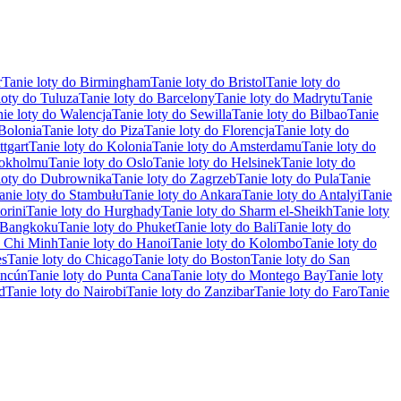
r
Tanie loty do Birmingham
Tanie loty do Bristol
Tanie loty do
loty do Tuluza
Tanie loty do Barcelony
Tanie loty do Madrytu
Tanie
ie loty do Walencja
Tanie loty do Sewilla
Tanie loty do Bilbao
Tanie
 Bolonia
Tanie loty do Piza
Tanie loty do Florencja
Tanie loty do
ttgart
Tanie loty do Kolonia
Tanie loty do Amsterdamu
Tanie loty do
tokholmu
Tanie loty do Oslo
Tanie loty do Helsinek
Tanie loty do
loty do Dubrownika
Tanie loty do Zagrzeb
Tanie loty do Pula
Tanie
anie loty do Stambułu
Tanie loty do Ankara
Tanie loty do Antalyi
Tanie
orini
Tanie loty do Hurghady
Tanie loty do Sharm el-Sheikh
Tanie loty
o Bangkoku
Tanie loty do Phuket
Tanie loty do Bali
Tanie loty do
o Chi Minh
Tanie loty do Hanoi
Tanie loty do Kolombo
Tanie loty do
es
Tanie loty do Chicago
Tanie loty do Boston
Tanie loty do San
ancún
Tanie loty do Punta Cana
Tanie loty do Montego Bay
Tanie loty
d
Tanie loty do Nairobi
Tanie loty do Zanzibar
Tanie loty do Faro
Tanie