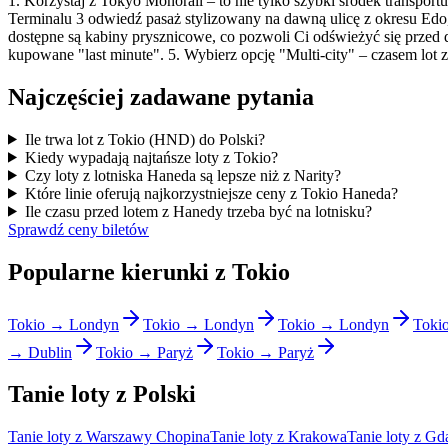
1. Korzystaj z Tokyo Monorail – to nie tylko szybki środek transport
Terminalu 3 odwiedź pasaż stylizowany na dawną ulicę z okresu Edo, 
dostępne są kabiny prysznicowe, co pozwoli Ci odświeżyć się przed dł
kupowane "last minute". 5. Wybierz opcję "Multi-city" – czasem lot
Najczęściej zadawane pytania
Ile trwa lot z Tokio (HND) do Polski?
Kiedy wypadają najtańsze loty z Tokio?
Czy loty z lotniska Haneda są lepsze niż z Narity?
Które linie oferują najkorzystniejsze ceny z Tokio Haneda?
Ile czasu przed lotem z Hanedy trzeba być na lotnisku?
Sprawdź ceny biletów
Popularne kierunki z Tokio
Tokio → Londyn
Tokio → Londyn
Tokio → Londyn
Toki
→ Dublin
Tokio → Paryż
Tokio → Paryż
Tanie loty z Polski
Tanie loty z Warszawy Chopina
Tanie loty z Krakowa
Tanie loty z Gd