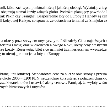
i, która zachwyca punktualnością i jakością obsługi. Wylatując z tego
bejmują niemal każdy zakątek globu. Podróżni planujący powrót do Pol
 jak Pekin czy Szanghaj. Bezpośrednie loty do Europy z Hanedy są ceni
kolejowej Keikyu, co sprawia, że dotarcie na terminal ze Shinjuku c
 okresy poza szczytem turystycznym. Jeśli zależy Ci na najniższych ce
kwietnia i maja) oraz w okolicach Nowego Roku, kiedy ceny drastyczn
ze koszty. Rezerwując bilet z co najmniej trzymiesięcznym wyprzedzen
ęsto oferują promocje na loty do Europy.
ranej linii lotniczej. Standardowa cena za bilet w obie strony z prz
ie około 2800 – 3200 PLN, szczególnie korzystając z połączeń chiński
zukiwarek lotów i ustawiać alerty cenowe. Pamiętaj, że wyloty w środ
żnych biznesowych i turystów.