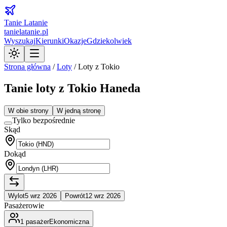
Tanie Latanie
tanielatanie.pl
Wyszukaj
Kierunki
Okazje
Gdziekolwiek
Strona główna
/
Loty
/
Loty z Tokio
Tanie loty z Tokio Haneda
W obie strony
W jedną stronę
Tylko bezpośrednie
Skąd
Dokąd
Wylot
5 wrz 2026
Powrót
12 wrz 2026
Pasażerowie
1
pasażer
Ekonomiczna